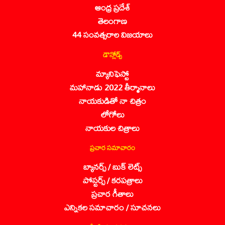
ఆంధ్ర ప్రదేశ్
తెలంగాణ
44 సంవత్సరాల విజయాలు
డౌన్లోడ్స్
మ్యానిఫెస్టో
మహానాడు 2022 తీర్మానాలు
నాయకుడితో నా చిత్రం
లోగోలు
నాయకుల చిత్రాలు
ప్రచార సమాచారం
బ్యానర్స్ / బుక్ లెట్స్
పోస్టర్స్ / కరపత్రాలు
ప్రచార గీతాలు
ఎన్నికల సమాచారం / సూచనలు