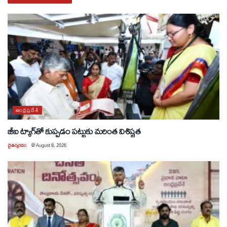
ఆంధ్రప్రదేశ్
జీఐ ట్యాగ్‌తో కుప్పడం పట్టుకు మరింత విశిష్టత
చైతన్యరధం
@
August 8, 2026