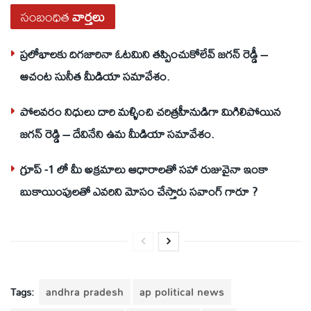
సంబంధిత
వార్తలు
ప్రలోభాలకు దిగజారినా ఓటమిని తప్పించుకోలేవ్ జగన్ రెడ్డీ –
ఆచంట సునీత మీడియా సమావేశం.
పోలవరం నిధులు దారి మళ్ళించి చరిత్రహీనుడిగా మిగిలిపోయిన
జగన్ రెడ్డి – దేవినేని ఉమ మీడియా సమావేశం.
గ్రూప్ -1 లో మీ అక్రమాలు ఆధారాలతో సహా రుజువైనా ఇంకా
బుకాయింపులతో ఎవరిని మోసం చేస్తారు సవాంగ్ గారూ ?
Tags:
andhra pradesh
ap political news