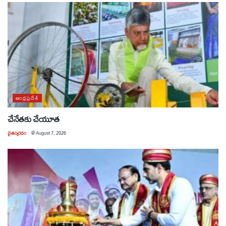
ఆంధ్రప్రదేశ్
చేనేతకు చేయూత
చైతన్యరధం
@
August 7, 2026