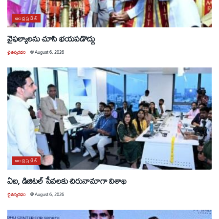
ఆంధ్రప్రదేశ్
వైఫల్యాలను చూసి భయపడొద్దు
చైతన్యరధం
@
August 6, 2026
ఆంధ్రప్రదేశ్
ఏఐ, డిజిటల్ సేవలకు చిరునామాగా విశాఖ
చైతన్యరధం
@
August 6, 2026