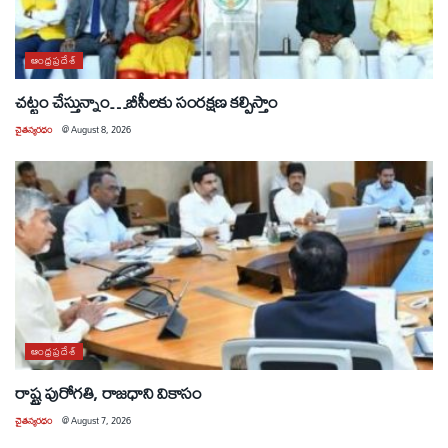
ఆంధ్రప్రదేశ్
చట్టం చేస్తున్నాం…బీసీలకు సంరక్షణ కల్పిస్తాం
చైతన్యరధం
@
August 8, 2026
ఆంధ్రప్రదేశ్
రాష్ట్ర పురోగతి, రాజధాని వికాసం
చైతన్యరధం
@
August 7, 2026