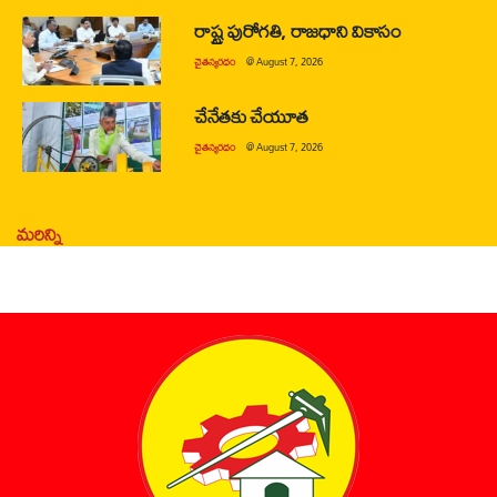
రాష్ట్ర పురోగతి, రాజధాని వికాసం
చైతన్యరధం
@
August 7, 2026
చేనేతకు చేయూత
చైతన్యరధం
@
August 7, 2026
మరిన్ని