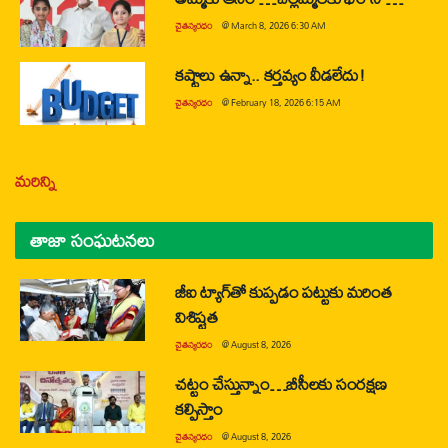
చైతన్యరధం
@
March 8, 2026 6:30 AM
కష్టాలు ఉన్నా.. కర్తవ్యం వీడలేదు!
చైతన్యరధం
@
February 18, 2026 6:15 AM
మరిన్ని
తాజా సంఘటనలు
జీఐ ట్యాగ్‌తో కుప్పడం పట్టుకు మరింత
విశిష్టత
చైతన్యరధం
@
August 8, 2026
చట్టం చేస్తున్నాం…బీసీలకు సంరక్షణ
కల్పిస్తాం
చైతన్యరధం
@
August 8, 2026