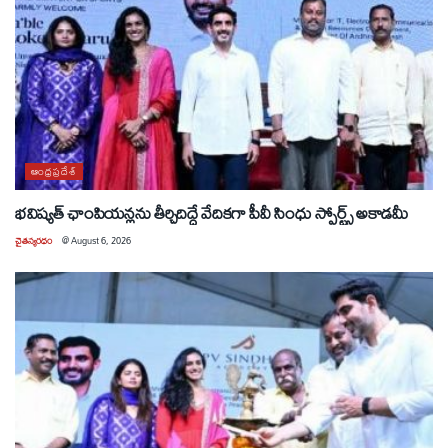
ఆంధ్రప్రదేశ్
భవిష్యత్ ఛాంపియన్లను తీర్చిదిద్దే వేదికగా పీవీ సింధు స్పోర్ట్స్ అకాడమీ
చైతన్యరధం
@
August 6, 2026