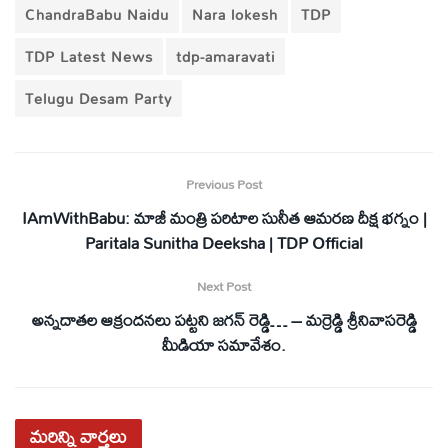
ChandraBabu Naidu
Nara lokesh
TDP
TDP Latest News
tdp-amaravati
Telugu Desam Party
Previous Post
IAmWithBabu: మాజీ మంత్రి పరిటాల సునీత ఆమరణ దీక్ష భగ్నం |
Paritala Sunitha Deeksha | TDP Official
Next Post
అన్నదాతల ఆక్రందనలు పట్టని జగన్ రెడ్డి… – మర్రెడ్డి శ్రీనివాసరెడ్డి
మీడియా సమావేశం.
మరిన్ని
వార్తలు