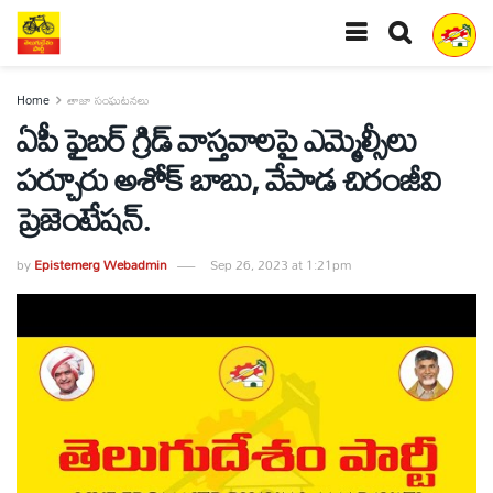
Home
తాజా సంఘటనలు
ఏపీ ఫైబర్ గ్రిడ్ వాస్తవాలపై ఎమ్మెల్సీలు
పర్చూరు అశోక్ బాబు, వేపాడ చిరంజీవి
ప్రెజెంటేషన్.
by
Epistemerg Webadmin
Sep 26, 2023 at 1:21pm