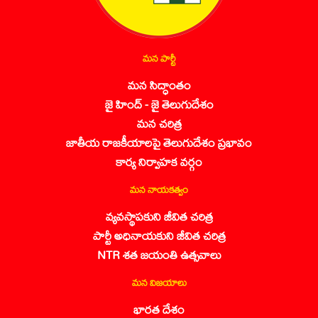
మన పార్టీ
మన సిద్ధాంతం
జై హింద్ - జై తెలుగుదేశం
మన చరిత్ర
జాతీయ రాజకీయాలపై తెలుగుదేశం ప్రభావం
కార్య నిర్వాహక వర్గం
మన నాయకత్వం
వ్యవస్థాపకుని జీవిత చరిత్ర
పార్టీ అధినాయకుని జీవిత చరిత్ర
NTR శత జయంతి ఉత్సవాలు
మన విజయాలు
భారత దేశం