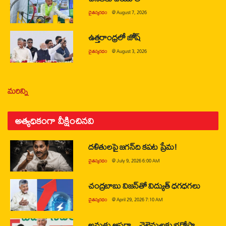
చైతన్యరధం
@
August 7, 2026
ఉత్తరాంధ్రలో జోష్
చైతన్యరధం
@
August 3, 2026
మరిన్ని
అత్యధికంగా వీక్షించినవి
దళితులపై జగన్‌ది కపట ప్రేమ!
చైతన్యరధం
@
July 9, 2026 6:00 AM
చంద్రబాబు విజన్‌తో విద్యుత్ ధగధగలు
చైతన్యరధం
@
April 29, 2026 7:10 AM
అమ్మకు ఆసరా…చెల్లెమ్మలకు భరోసా…