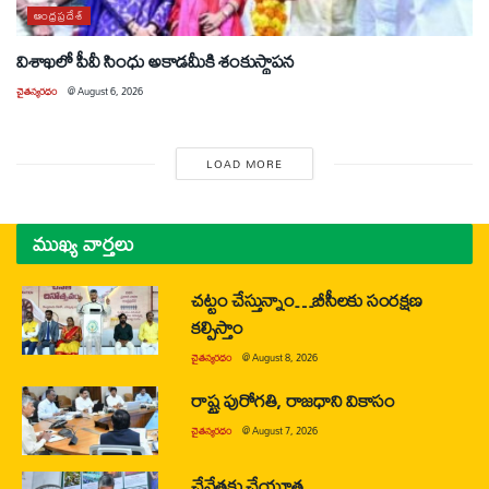
ఆంధ్రప్రదేశ్
విశాఖలో పీవీ సింధు అకాడమీకి శంకుస్థాపన
చైతన్యరధం
@
August 6, 2026
LOAD MORE
ముఖ్య వార్తలు
చట్టం చేస్తున్నాం…బీసీలకు సంరక్షణ
కల్పిస్తాం
చైతన్యరధం
@
August 8, 2026
రాష్ట్ర పురోగతి, రాజధాని వికాసం
చైతన్యరధం
@
August 7, 2026
చేనేతకు చేయూత