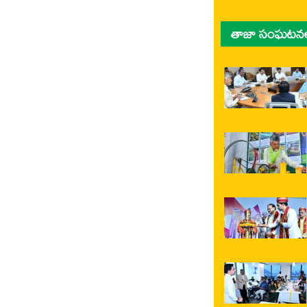
తాజా సంఘటన