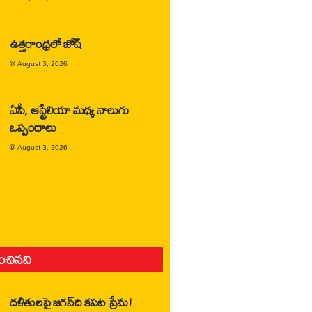
ఉత్తరాంధ్రలో జోష్
@
August 3, 2026
ఏపీ, ఆస్ట్రేలియా మధ్య నాలుగు
ఒప్పందాలు
@
August 3, 2026
ించినవి
దళితులపై జగన్‌ది కపట ప్రేమ!