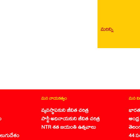
మరిన్ని
మన నాయకత్వం
మన వ
వ్యవస్థాపకుని జీవిత చరిత్ర
భారత
ం
పార్టీ అధినాయకుని జీవిత చరిత్ర
ఆంధ్ర 
NTR శత జయంతి ఉత్సవాలు
తెలం
లుగుదేశం
44 స