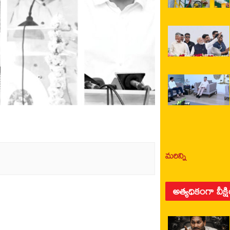
మరిన్ని
అత్యధికంగా వీక్ష