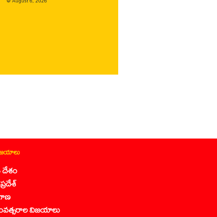
@
August 6, 2026
ిజయాలు
 దేశం
ప్రదేశ్
గాణ
ంవత్సరాల విజయాలు