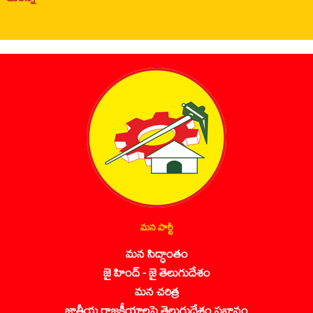
మన పార్టీ
మన సిద్ధాంతం
జై హింద్ - జై తెలుగుదేశం
మన చరిత్ర
జాతీయ రాజకీయాలపై తెలుగుదేశం ప్రభావం