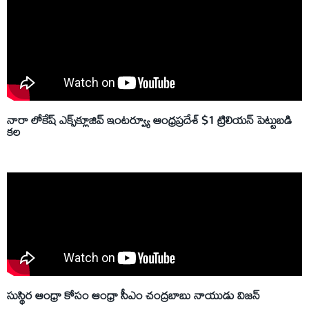
నారా లోకేష్ ఎక్స్‌క్లూజివ్ ఇంటర్వ్యూ ఆంధ్రప్రదేశ్ $1 ట్రిలియన్ పెట్టుబడి
కల
సుస్థిర ఆంధ్రా కోసం ఆంధ్రా సీఎం చంద్రబాబు నాయుడు విజన్