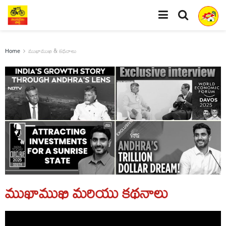
Home
ముఖాముఖి & కథనాలు
ముఖాముఖి మరియు కథనాలు