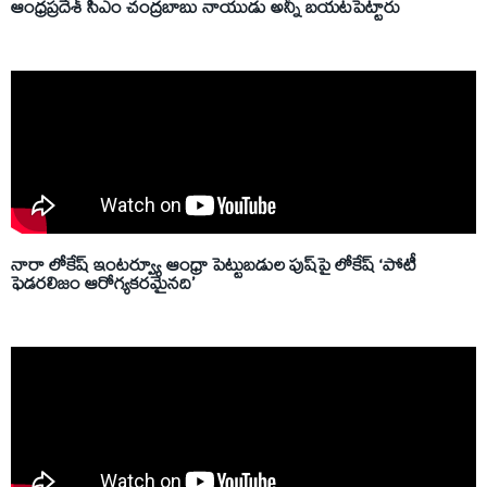
ఆంధ్రప్రదేశ్ సీఎం చంద్రబాబు నాయుడు అన్నీ బయటపెట్టారు
నారా లోకేష్ ఇంటర్వ్యూ ఆంధ్రా పెట్టుబడుల పుష్‌పై లోకేష్ ‘పోటీ
ఫెడరలిజం ఆరోగ్యకరమైనది’