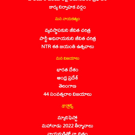
కార్య నిర్వాహక వర్గం
మన నాయకత్వం
వ్యవస్థాపకుని జీవిత చరిత్ర
పార్టీ అధినాయకుని జీవిత చరిత్ర
NTR శత జయంతి ఉత్సవాలు
మన విజయాలు
భారత దేశం
ఆంధ్ర ప్రదేశ్
తెలంగాణ
44 సంవత్సరాల విజయాలు
డౌన్లోడ్స్
మ్యానిఫెస్టో
మహానాడు 2022 తీర్మానాలు
నాయకుడితో నా చిత్రం