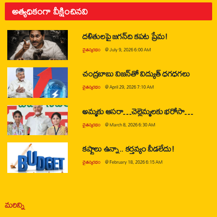
అత్యధికంగా వీక్షించినవి
దళితులపై జగన్‌ది కపట ప్రేమ!
చైతన్యరధం
@
July 9, 2026 6:00 AM
చంద్రబాబు విజన్‌తో విద్యుత్ ధగధగలు
చైతన్యరధం
@
April 29, 2026 7:10 AM
అమ్మకు ఆసరా…చెల్లెమ్మలకు భరోసా…
చైతన్యరధం
@
March 8, 2026 6:30 AM
కష్టాలు ఉన్నా.. కర్తవ్యం వీడలేదు!
చైతన్యరధం
@
February 18, 2026 6:15 AM
మరిన్ని