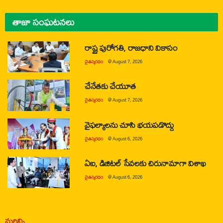
తాజా సంఘటనలు
రాష్ట్ర పురోగతి, రాజధాని వికాసం
చైతన్యరధం
@
August 7, 2026
చేనేతకు చేయూత
చైతన్యరధం
@
August 7, 2026
వైఫల్యాలను చూసి భయపడొద్దు
చైతన్యరధం
@
August 6, 2026
ఏఐ, డిజిటల్ సేవలకు చిరునామాగా విశాఖ
చైతన్యరధం
@
August 6, 2026
మరిన్ని