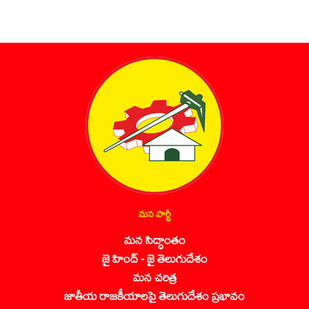
మన పార్టీ
మన సిద్ధాంతం
జై హింద్ - జై తెలుగుదేశం
మన చరిత్ర
జాతీయ రాజకీయాలపై తెలుగుదేశం ప్రభావం