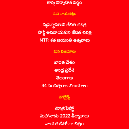
కార్య నిర్వాహక వర్గం
మన నాయకత్వం
వ్యవస్థాపకుని జీవిత చరిత్ర
పార్టీ అధినాయకుని జీవిత చరిత్ర
NTR శత జయంతి ఉత్సవాలు
మన విజయాలు
భారత దేశం
ఆంధ్ర ప్రదేశ్
తెలంగాణ
44 సంవత్సరాల విజయాలు
డౌన్లోడ్స్
మ్యానిఫెస్టో
మహానాడు 2022 తీర్మానాలు
నాయకుడితో నా చిత్రం