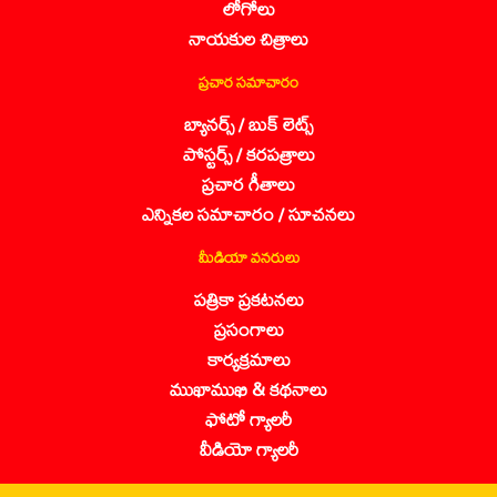
లోగోలు
నాయకుల చిత్రాలు
ప్రచార సమాచారం
బ్యానర్స్ / బుక్ లెట్స్
పోస్టర్స్ / కరపత్రాలు
ప్రచార గీతాలు
ఎన్నికల సమాచారం / సూచనలు
మీడియా వనరులు
పత్రికా ప్రకటనలు
ప్రసంగాలు
కార్యక్రమాలు
ముఖాముఖి & కథనాలు
ఫోటో గ్యాలరీ
వీడియో గ్యాలరీ