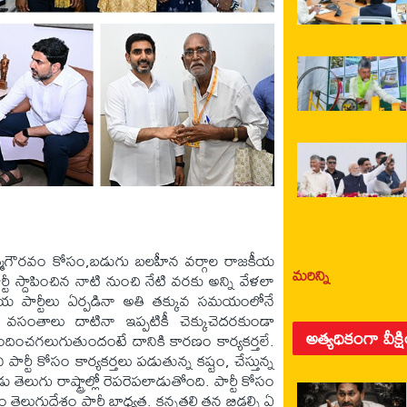
 ఆత్మగౌరవం కోసం,బడుగు బలహీన వర్గాల రాజకీయ
మరిన్ని
స్దాపించిన నాటి నుంచి నేటి వరకు అన్ని వేళలా
ంతీయ పార్టీలు ఏర్పడినా అతి తక్కువ సమయంలోనే
0 వసంతాలు దాటినా ఇప్పటికీ చెక్కుచెదరకుండా
అత్యధికంగా వీక్ష
లందించగలుగుతుందంటే దానికి కారణం కార్యకర్తలే.
ి పార్టీ కోసం కార్యకర్తలు పడుతున్న కష్టం, చేస్తున్న
ు తెలుగు రాష్ట్రాల్లో రెపరెపలాడుతోంది. పార్టీ కోసం
 తెలుగుదేశం పార్టీ బాధ్యత. కన్నతల్లి తన బిడ్డల్ని ఏ