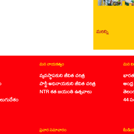
మరిన్ని
మన నాయకత్వం
మన వ
వ్యవస్థాపకుని జీవిత చరిత్ర
భారత
ం
పార్టీ అధినాయకుని జీవిత చరిత్ర
ఆంధ్ర 
NTR శత జయంతి ఉత్సవాలు
తెలం
లుగుదేశం
44 స
ప్రచార సమాచారం
మీడియ