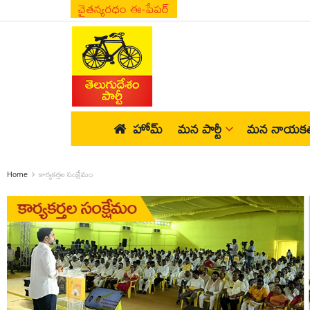
చైతన్యరధం ఈ-పేపర్
హోమ్
మన పార్టీ
మన నాయకత
Home
కార్యకర్తల సంక్షేమం