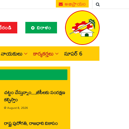
అభిప్రాయం
చేరండి
విరాళం
నాయకులు
కార్యకర్తలు
సూపర్ 6
చట్టం చేస్తున్నాం…బీసీలకు సంరక్షణ
కల్పిస్తాం
@
August 8, 2026
రాష్ట్ర పురోగతి, రాజధాని వికాసం