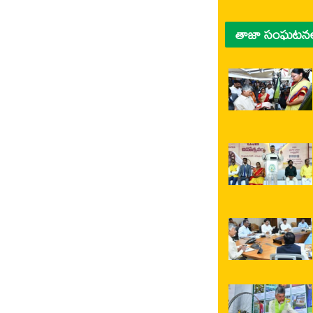
తాజా సంఘటన