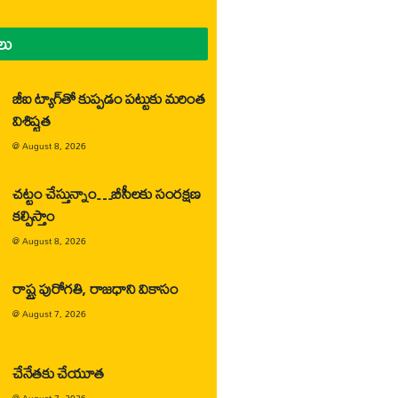
లు
జీఐ ట్యాగ్‌తో కుప్పడం పట్టుకు మరింత
విశిష్టత
@
August 8, 2026
చట్టం చేస్తున్నాం…బీసీలకు సంరక్షణ
కల్పిస్తాం
@
August 8, 2026
రాష్ట్ర పురోగతి, రాజధాని వికాసం
@
August 7, 2026
చేనేతకు చేయూత