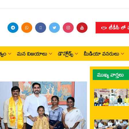
టీడీపీ లో 
్వం
మన విజయాలు
డౌన్లోడ్స్
మీడియా వనరులు
ముఖ్య వార్తలు