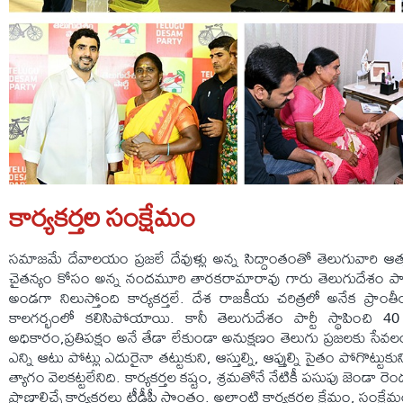
కార్యకర్తల సంక్షేమం
సమాజమే దేవాలయం ప్రజలే దేవుళ్లు అన్న సిద్దాంతంతో తెలుగువారి
చైతన్యం కోసం అన్న నందమూరి తారకరామారావు గారు తెలుగుదేశం పార్టీ 
అండగా నిలుస్తోంది కార్యకర్తలే. దేశ రాజకీయ చరిత్రలో అనేక ప్రా
కాలగర్భంలో కలిసిపోయాయి. కానీ తెలుగుదేశం పార్టీ స్థాపించి 4
అధికారం,ప్రతిపక్షం అనే తేడా లేకుండా అనుక్షణం తెలుగు ప్రజలకు సేవ
ఎన్ని ఆటు పోట్లు ఎదురైనా తట్టుకుని, ఆస్తుల్ని, ఆప్తుల్ని సైతం పోగొట్టుకున
త్యాగం వెలకట్టలేనిది. కార్యకర్తల కష్టం, శ్రమతోనే నేటికీ పసుపు జెండా రెండ
ప్రాణాలిచ్చే కార్యకర్తలు టీడీపీ సొంతం. అలాంటి కార్యకర్తల క్షేమం, సంక్షేమం