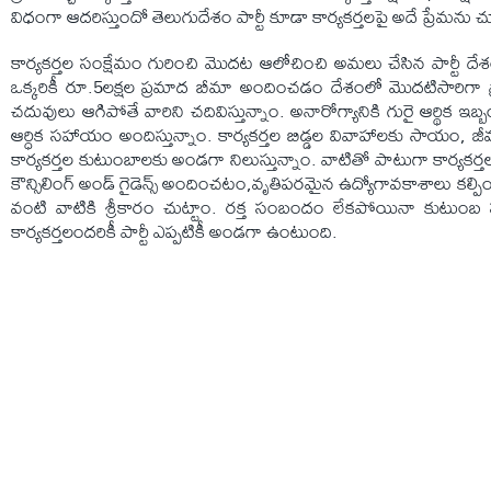
విధంగా ఆదరిస్తుందో తెలుగుదేశం పార్టీ కూడా కార్యకర్తలపై అదే ప్రేమను చూ
కార్యకర్తల సంక్షేమం గురించి మొదట ఆలోచించి అమలు చేసిన పార్టీ దేశంలో
ఒక్కరికీ రూ.5లక్షల ప్రమాద బీమా అందించడం దేశంలో మొదటిసారిగా ప్ర
చదువులు ఆగిపోతే వారిని చదివిస్తున్నాం. అనారోగ్యానికి గురై ఆర్థిక ఇబ్బ
ఆర్ధిక సహాయం అందిస్తున్నాం. కార్యకర్తల బిడ్డల వివాహాలకు సాయ
కార్యకర్తల కుటుంబాలకు అండగా నిలుస్తున్నాం. వాటితో పాటుగా కార్యకర్త
కౌన్సిలింగ్ అండ్ గైడెన్స్ అందించటం,వృతిపరమైన ఉద్యోగావకాశాలు కల్
వంటి వాటికి శ్రీకారం చుట్టాం. రక్త సంబందం లేకపోయినా కుటుంబ సభ్
కార్యకర్తలందరికీ పార్టీ ఎప్పటికీ అండగా ఉంటుంది.