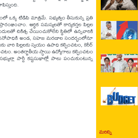
పిస్తుంది.
 ఒక్క టిడిపి మాత్రమే. సభ్యత్వం తీసుకున్న ప్రతి
ారంభించాం. ఆర్థిక సమస్యలతో కార్యకర్తల పిల్లల
ందులతో చికిత్స చేయించుకోలేని స్థితిలో ఉన్నవారికి
ం, జీవనోపాధికి అండ, సహజ మరణాల సందర్భంలోనూ
లకు వారి పిల్లలకు స్వయం ఉపాధి కల్పించటం, కెరీర్
పించటం. అంతర్జాతీయ స్ధాయి ఉద్యోగాలు కల్పించటం
యుల్లా పార్టీ కష్టసుఖాల్లో పాలు పంచుకుంటున్న
మరిన్ని