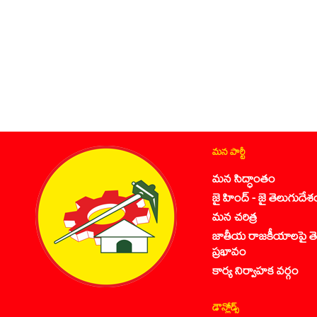
మన పార్టీ
మన సిద్ధాంతం
జై హింద్ - జై తెలుగుదేశ
మన చరిత్ర
జాతీయ రాజకీయాలపై తె
ప్రభావం
కార్య నిర్వాహక వర్గం
డౌన్లోడ్స్