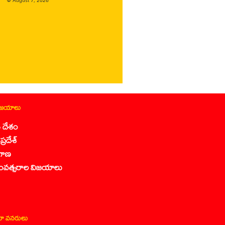
@
August 7, 2026
ిజయాలు
 దేశం
ప్రదేశ్
గాణ
ంవత్సరాల విజయాలు
ా వనరులు