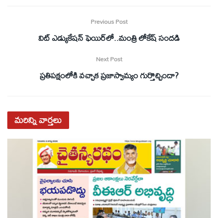
Previous Post
విట్‌ ఎడ్యుకేషన్‌ ఫెయిర్‌లో..మంత్రి లోకేష్‌ సందడి
Next Post
ప్రతిపక్షంలోకి వచ్చాక ప్రజాస్వామ్యం గుర్తొచ్చిందా?
మరిన్ని
వార్తలు