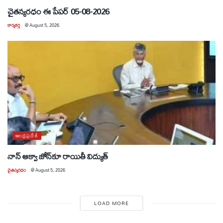
చైతన్యరధం ఈ పేపర్ 05-08-2026
కార్యకర్త
@
August 5, 2026
ఆంధ్రప్రదేశ్
నాన్ ఆక్వా జోన్‌కూ రాయితీ విద్యుత్
చైతన్యరధం
@
August 5, 2026
LOAD MORE