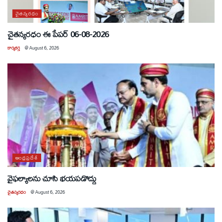
చైతన్యరధం
చైతన్యరధం ఈ పేపర్ 06-08-2026
కార్యకర్త
@
August 6, 2026
ఆంధ్రప్రదేశ్
వైఫల్యాలను చూసి భయపడొద్దు
చైతన్యరధం
@
August 6, 2026