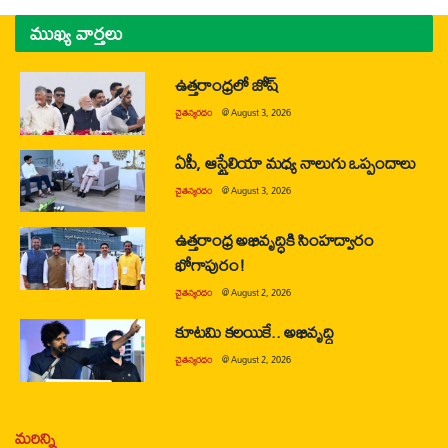
ముఖ్య వార్తలు
ఉత్తరాంధ్రలో జోష్
చైతన్యరధం
@
August 3, 2026
ఏపీ, ఆస్ట్రేలియా మధ్య నాలుగు ఒప్పందాలు
చైతన్యరధం
@
August 3, 2026
ఉత్తరాంధ్ర అభివృద్ధికి సింహద్వారం
భోగాపురం!
చైతన్యరధం
@
August 2, 2026
కూటమి కలయికే.. అభివృద్ధి
చైతన్యరధం
@
August 2, 2026
మరిన్ని