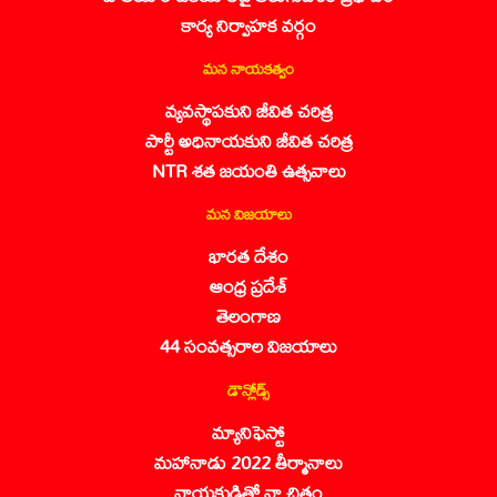
కార్య నిర్వాహక వర్గం
మన నాయకత్వం
వ్యవస్థాపకుని జీవిత చరిత్ర
పార్టీ అధినాయకుని జీవిత చరిత్ర
NTR శత జయంతి ఉత్సవాలు
మన విజయాలు
భారత దేశం
ఆంధ్ర ప్రదేశ్
తెలంగాణ
44 సంవత్సరాల విజయాలు
డౌన్లోడ్స్
మ్యానిఫెస్టో
మహానాడు 2022 తీర్మానాలు
నాయకుడితో నా చిత్రం