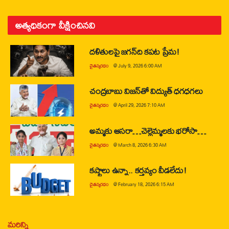
అత్యధికంగా వీక్షించినవి
దళితులపై జగన్‌ది కపట ప్రేమ!
చైతన్యరధం
@
July 9, 2026 6:00 AM
చంద్రబాబు విజన్‌తో విద్యుత్ ధగధగలు
చైతన్యరధం
@
April 29, 2026 7:10 AM
అమ్మకు ఆసరా…చెల్లెమ్మలకు భరోసా…
చైతన్యరధం
@
March 8, 2026 6:30 AM
కష్టాలు ఉన్నా.. కర్తవ్యం వీడలేదు!
చైతన్యరధం
@
February 18, 2026 6:15 AM
మరిన్ని