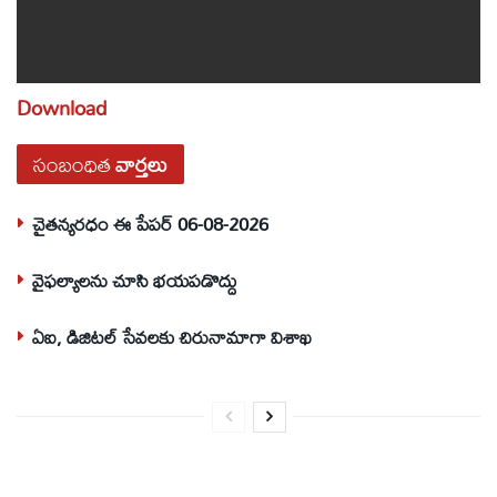
Download
సంబంధిత
వార్తలు
చైతన్యరధం ఈ పేపర్ 06-08-2026
వైఫల్యాలను చూసి భయపడొద్దు
ఏఐ, డిజిటల్ సేవలకు చిరునామాగా విశాఖ