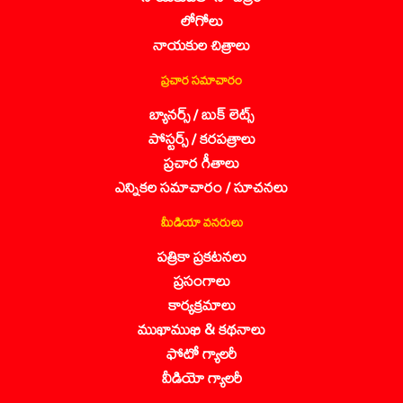
లోగోలు
నాయకుల చిత్రాలు
ప్రచార సమాచారం
బ్యానర్స్ / బుక్ లెట్స్
పోస్టర్స్ / కరపత్రాలు
ప్రచార గీతాలు
ఎన్నికల సమాచారం / సూచనలు
మీడియా వనరులు
పత్రికా ప్రకటనలు
ప్రసంగాలు
కార్యక్రమాలు
ముఖాముఖి & కథనాలు
ఫోటో గ్యాలరీ
వీడియో గ్యాలరీ