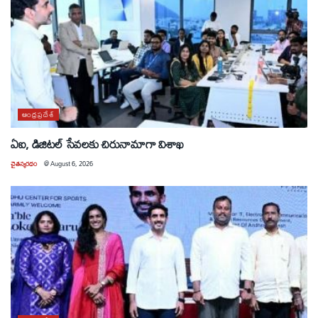
ఆంధ్రప్రదేశ్
ఏఐ, డిజిటల్ సేవలకు చిరునామాగా విశాఖ
చైతన్యరధం
@
August 6, 2026