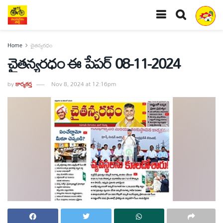
Home
చైతన్యరధం
చైతన్యరధం ఈ పేపర్ 08-11-2024
by
కార్యకర్త
Nov 8, 2024 at 12:16pm