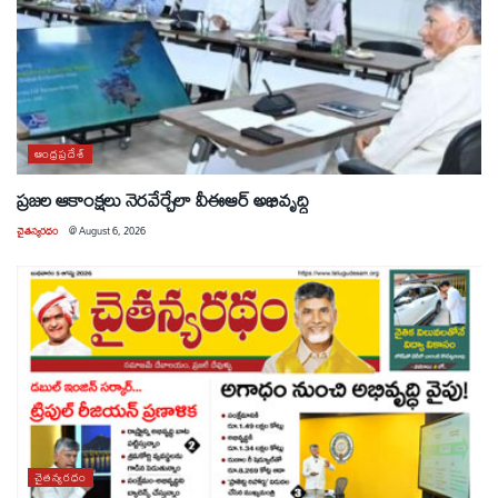
ఆంధ్రప్రదేశ్
ప్రజల ఆకాంక్షలు నెరవేర్చేలా వీఈఆర్ అభివృద్ధి
చైతన్యరధం
@
August 6, 2026
చైతన్యరధం