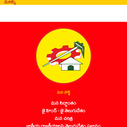
మరిన్ని
మన పార్టీ
మన సిద్ధాంతం
జై హింద్ - జై తెలుగుదేశం
మన చరిత్ర
జాతీయ రాజకీయాలపై తెలుగుదేశం ప్రభావం