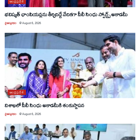
ఆంధ్రప్రదేశ్
భవిష్యత్ ఛాంపియన్లను తీర్చిదిద్దే వేదికగా పీవీ సింధు స్పోర్ట్స్ అకాడమీ
చైతన్యరధం
@
August 6, 2026
ఆంధ్రప్రదేశ్
విశాఖలో పీవీ సింధు అకాడమీకి శంకుస్థాపన
చైతన్యరధం
@
August 6, 2026