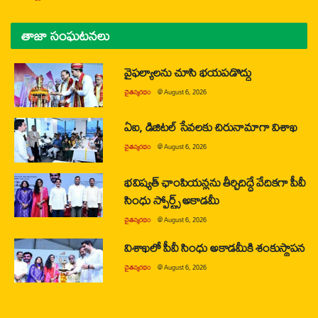
తాజా సంఘటనలు
వైఫల్యాలను చూసి భయపడొద్దు
చైతన్యరధం
@
August 6, 2026
ఏఐ, డిజిటల్ సేవలకు చిరునామాగా విశాఖ
చైతన్యరధం
@
August 6, 2026
భవిష్యత్ ఛాంపియన్లను తీర్చిదిద్దే వేదికగా పీవీ
సింధు స్పోర్ట్స్ అకాడమీ
చైతన్యరధం
@
August 6, 2026
విశాఖలో పీవీ సింధు అకాడమీకి శంకుస్థాపన
చైతన్యరధం
@
August 6, 2026