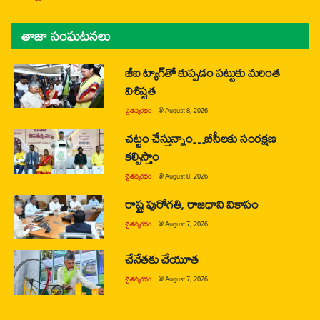
తాజా సంఘటనలు
జీఐ ట్యాగ్‌తో కుప్పడం పట్టుకు మరింత
విశిష్టత
చైతన్యరధం
@
August 8, 2026
చట్టం చేస్తున్నాం…బీసీలకు సంరక్షణ
కల్పిస్తాం
చైతన్యరధం
@
August 8, 2026
రాష్ట్ర పురోగతి, రాజధాని వికాసం
చైతన్యరధం
@
August 7, 2026
చేనేతకు చేయూత
చైతన్యరధం
@
August 7, 2026