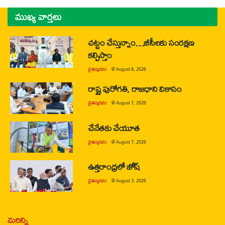
ముఖ్య వార్తలు
చట్టం చేస్తున్నాం…బీసీలకు సంరక్షణ
కల్పిస్తాం
చైతన్యరధం
@
August 8, 2026
రాష్ట్ర పురోగతి, రాజధాని వికాసం
చైతన్యరధం
@
August 7, 2026
చేనేతకు చేయూత
చైతన్యరధం
@
August 7, 2026
ఉత్తరాంధ్రలో జోష్
చైతన్యరధం
@
August 3, 2026
మరిన్ని