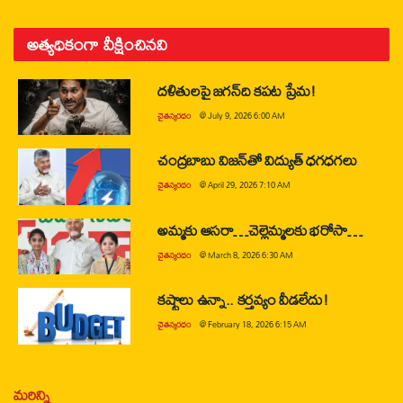
అత్యధికంగా వీక్షించినవి
దళితులపై జగన్‌ది కపట ప్రేమ!
చైతన్యరధం
@
July 9, 2026 6:00 AM
చంద్రబాబు విజన్‌తో విద్యుత్ ధగధగలు
చైతన్యరధం
@
April 29, 2026 7:10 AM
అమ్మకు ఆసరా…చెల్లెమ్మలకు భరోసా…
చైతన్యరధం
@
March 8, 2026 6:30 AM
కష్టాలు ఉన్నా.. కర్తవ్యం వీడలేదు!
చైతన్యరధం
@
February 18, 2026 6:15 AM
మరిన్ని