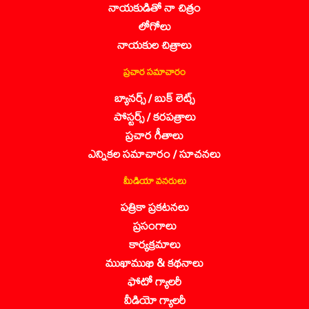
నాయకుడితో నా చిత్రం
లోగోలు
నాయకుల చిత్రాలు
ప్రచార సమాచారం
బ్యానర్స్ / బుక్ లెట్స్
పోస్టర్స్ / కరపత్రాలు
ప్రచార గీతాలు
ఎన్నికల సమాచారం / సూచనలు
మీడియా వనరులు
పత్రికా ప్రకటనలు
ప్రసంగాలు
కార్యక్రమాలు
ముఖాముఖి & కథనాలు
ఫోటో గ్యాలరీ
వీడియో గ్యాలరీ