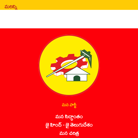
మరిన్ని
మన పార్టీ
మన సిద్ధాంతం
జై హింద్ - జై తెలుగుదేశం
మన చరిత్ర