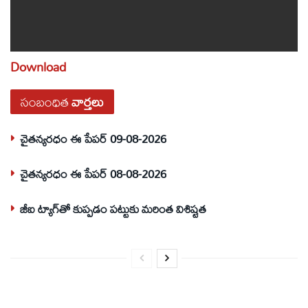
Download
సంబంధిత
వార్తలు
చైతన్యరధం ఈ పేపర్ 09-08-2026
చైతన్యరధం ఈ పేపర్ 08-08-2026
జీఐ ట్యాగ్‌తో కుప్పడం పట్టుకు మరింత విశిష్టత