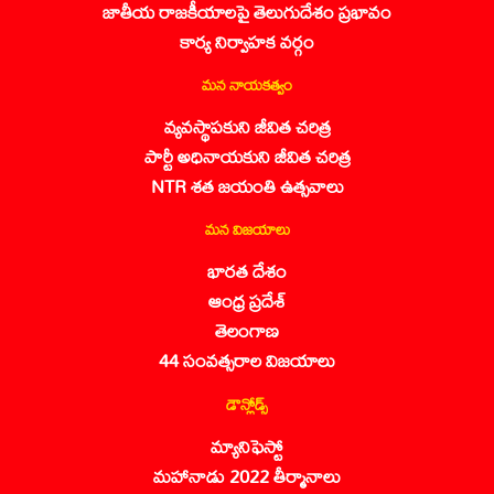
జాతీయ రాజకీయాలపై తెలుగుదేశం ప్రభావం
కార్య నిర్వాహక వర్గం
మన నాయకత్వం
వ్యవస్థాపకుని జీవిత చరిత్ర
పార్టీ అధినాయకుని జీవిత చరిత్ర
NTR శత జయంతి ఉత్సవాలు
మన విజయాలు
భారత దేశం
ఆంధ్ర ప్రదేశ్
తెలంగాణ
44 సంవత్సరాల విజయాలు
డౌన్లోడ్స్
మ్యానిఫెస్టో
మహానాడు 2022 తీర్మానాలు