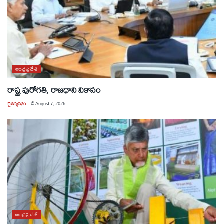
ఆంధ్రప్రదేశ్
రాష్ట్ర పురోగతి, రాజధాని వికాసం
చైతన్యరధం
@
August 7, 2026
ఆంధ్రప్రదేశ్