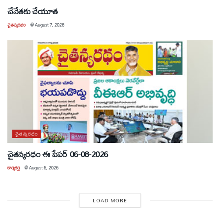
చేనేతకు చేయూత
చైతన్యరధం
@
August 7, 2026
చైతన్యరధం
చైతన్యరధం ఈ పేపర్ 06-08-2026
కార్యకర్త
@
August 6, 2026
LOAD MORE