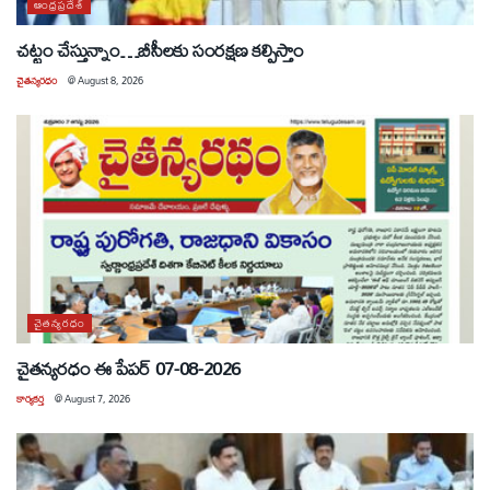
ఆంధ్రప్రదేశ్
చట్టం చేస్తున్నాం…బీసీలకు సంరక్షణ కల్పిస్తాం
చైతన్యరధం
@
August 8, 2026
చైతన్యరధం
చైతన్యరధం ఈ పేపర్ 07-08-2026
కార్యకర్త
@
August 7, 2026