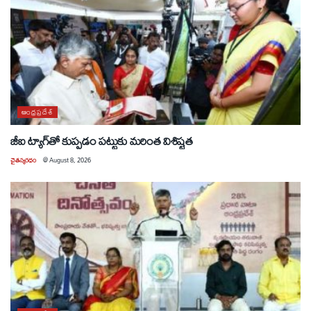
ఆంధ్రప్రదేశ్
జీఐ ట్యాగ్‌తో కుప్పడం పట్టుకు మరింత విశిష్టత
చైతన్యరధం
@
August 8, 2026