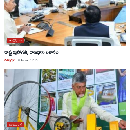
ఆంధ్రప్రదేశ్
రాష్ట్ర పురోగతి, రాజధాని వికాసం
చైతన్యరధం
@
August 7, 2026
ఆంధ్రప్రదేశ్