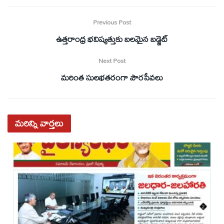
Previous Post
ఉత్తరాంధ్ర భవిష్యత్తుకు బలమైన బడ్జెట్
Next Post
మరింత సులభతరంగా పౌరసేవలు
మరిన్ని
వార్తలు