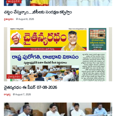
ఆంధ్రప్రదేశ్
చట్టం చేస్తున్నాం…బీసీలకు సంరక్షణ కల్పిస్తాం
చైతన్యరధం
@
August 8, 2026
చైతన్యరధం
చైతన్యరధం ఈ పేపర్ 07-08-2026
కార్యకర్త
@
August 7, 2026