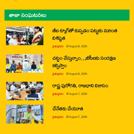
తాజా సంఘటనలు
జీఐ ట్యాగ్‌తో కుప్పడం పట్టుకు మరింత
విశిష్టత
చైతన్యరధం
@
August 8, 2026
చట్టం చేస్తున్నాం…బీసీలకు సంరక్షణ
కల్పిస్తాం
చైతన్యరధం
@
August 8, 2026
రాష్ట్ర పురోగతి, రాజధాని వికాసం
చైతన్యరధం
@
August 7, 2026
చేనేతకు చేయూత
చైతన్యరధం
@
August 7, 2026