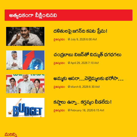
అత్యధికంగా వీక్షించినవి
దళితులపై జగన్‌ది కపట ప్రేమ!
చైతన్యరధం
@
July 9, 2026 6:00 AM
చంద్రబాబు విజన్‌తో విద్యుత్ ధగధగలు
చైతన్యరధం
@
April 29, 2026 7:10 AM
అమ్మకు ఆసరా…చెల్లెమ్మలకు భరోసా…
చైతన్యరధం
@
March 8, 2026 6:30 AM
కష్టాలు ఉన్నా.. కర్తవ్యం వీడలేదు!
చైతన్యరధం
@
February 18, 2026 6:15 AM
మరిన్ని