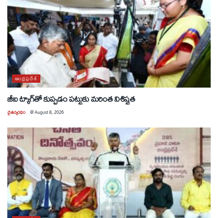
ఆంధ్రప్రదేశ్
జీఐ ట్యాగ్‌తో కుప్పడం పట్టుకు మరింత విశిష్టత
చైతన్యరధం
@
August 8, 2026