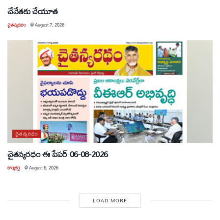
చేనేతకు చేయూత
చైతన్యరధం
@
August 7, 2026
చైతన్యరధం
చైతన్యరధం ఈ పేపర్ 06-08-2026
కార్యకర్త
@
August 6, 2026
LOAD MORE