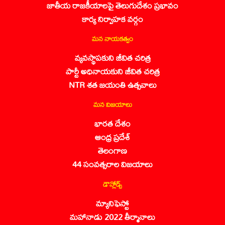
జాతీయ రాజకీయాలపై తెలుగుదేశం ప్రభావం
కార్య నిర్వాహక వర్గం
మన నాయకత్వం
వ్యవస్థాపకుని జీవిత చరిత్ర
పార్టీ అధినాయకుని జీవిత చరిత్ర
NTR శత జయంతి ఉత్సవాలు
మన విజయాలు
భారత దేశం
ఆంధ్ర ప్రదేశ్
తెలంగాణ
44 సంవత్సరాల విజయాలు
డౌన్లోడ్స్
మ్యానిఫెస్టో
మహానాడు 2022 తీర్మానాలు