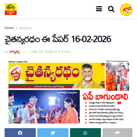
Home
చైతన్యరధం
చైతన్యరధం ఈ పేపర్ 16-02-2026
by
కార్యకర్త
Feb 16, 2026 at 7:21am