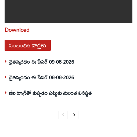
Download
సంబంధిత
వార్తలు
చైతన్యరధం ఈ పేపర్ 09-08-2026
చైతన్యరధం ఈ పేపర్ 08-08-2026
జీఐ ట్యాగ్‌తో కుప్పడం పట్టుకు మరింత విశిష్టత