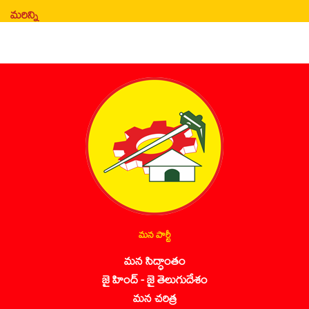
మరిన్ని
మన పార్టీ
మన సిద్ధాంతం
జై హింద్ - జై తెలుగుదేశం
మన చరిత్ర