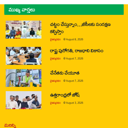
ముఖ్య వార్తలు
చట్టం చేస్తున్నాం…బీసీలకు సంరక్షణ
కల్పిస్తాం
చైతన్యరధం
@
August 8, 2026
రాష్ట్ర పురోగతి, రాజధాని వికాసం
చైతన్యరధం
@
August 7, 2026
చేనేతకు చేయూత
చైతన్యరధం
@
August 7, 2026
ఉత్తరాంధ్రలో జోష్
చైతన్యరధం
@
August 3, 2026
మరిన్ని