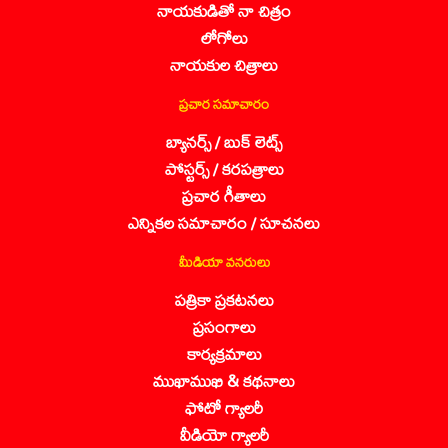
నాయకుడితో నా చిత్రం
లోగోలు
నాయకుల చిత్రాలు
ప్రచార సమాచారం
బ్యానర్స్ / బుక్ లెట్స్
పోస్టర్స్ / కరపత్రాలు
ప్రచార గీతాలు
ఎన్నికల సమాచారం / సూచనలు
మీడియా వనరులు
పత్రికా ప్రకటనలు
ప్రసంగాలు
కార్యక్రమాలు
ముఖాముఖి & కథనాలు
ఫోటో గ్యాలరీ
వీడియో గ్యాలరీ