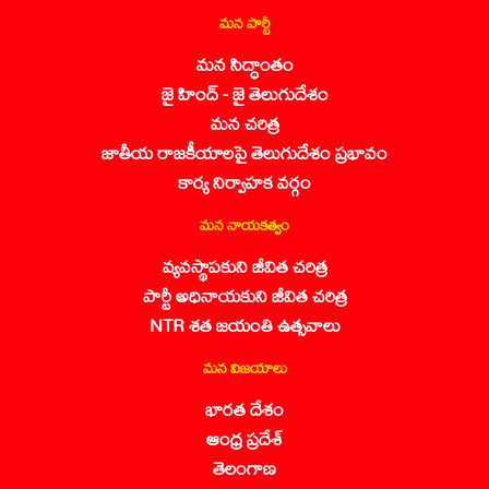
మన పార్టీ
మన సిద్ధాంతం
జై హింద్ - జై తెలుగుదేశం
మన చరిత్ర
జాతీయ రాజకీయాలపై తెలుగుదేశం ప్రభావం
కార్య నిర్వాహక వర్గం
మన నాయకత్వం
వ్యవస్థాపకుని జీవిత చరిత్ర
పార్టీ అధినాయకుని జీవిత చరిత్ర
NTR శత జయంతి ఉత్సవాలు
మన విజయాలు
భారత దేశం
ఆంధ్ర ప్రదేశ్
తెలంగాణ