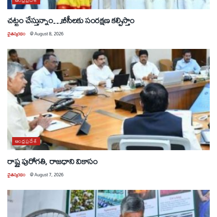
చట్టం చేస్తున్నాం…బీసీలకు సంరక్షణ కల్పిస్తాం
చైతన్యరధం
@
August 8, 2026
ఆంధ్రప్రదేశ్
రాష్ట్ర పురోగతి, రాజధాని వికాసం
చైతన్యరధం
@
August 7, 2026