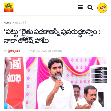
Home
ఆంధ్రప్రదేశ్
‘ పట్టు ‘ రైతు పథకాలన్నీ పునరుద్ధరిస్తాం :
నారా లోకేష్ హామీ
by
చైతన్యరధం
Mar 29, 2023 at 3:06pm