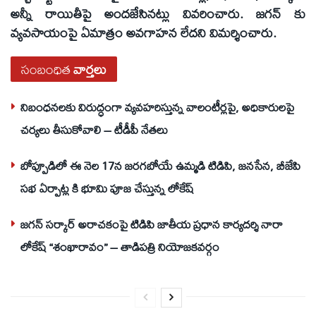
అన్నీ రాయితీపై అందజేసినట్లు వివరించారు. జగన్ కు
వ్యవసాయంపై ఏమాత్రం అవగాహన లేదని విమర్శించారు.
సంబంధిత
వార్తలు
నిబంధనలకు విరుద్ధంగా వ్యవహరిస్తున్న వాలంటీర్లపై, అధికారులపై
చర్యలు తీసుకోవాలి – టీడీపీ నేతలు
బోప్పూడిలో ఈ నెల 17న జరగబోయే ఉమ్మడి టిడిపి, జనసేన, బీజేపి
సభ ఏర్పాట్ల కి భూమి పూజ చేస్తున్న లోకేష్
జగన్ సర్కార్ అరాచకంపై టిడిపి జాతీయ ప్రధాన కార్యదర్శి నారా
లోకేష్ “శంఖారావం” – తాడిపత్రి నియోజకవర్గం