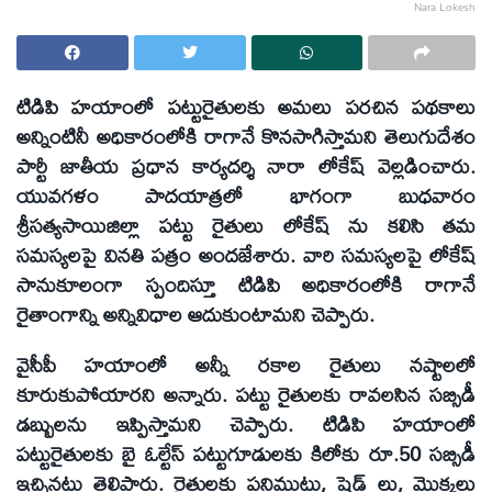
Nara Lokesh
టిడిపి హయాంలో పట్టురైతులకు అమలు పరచిన పథకాలు
అన్నింటినీ అధికారంలోకి రాగానే కొనసాగిస్తామని తెలుగుదేశం
పార్టీ జాతీయ ప్రధాన కార్యదర్శి నారా లోకేష్ వెల్లడించారు.
యువగళం పాదయాత్రలో భాగంగా బుధవారం
శ్రీసత్యసాయిజిల్లా పట్టు రైతులు లోకేష్ ను కలిసి తమ
సమస్యలపై వినతి పత్రం అందజేశారు. వారి సమస్యలపై లోకేష్
సానుకూలంగా స్పందిస్తూ టిడిపి అధికారంలోకి రాగానే
రైతాంగాన్ని అన్నివిధాల ఆదుకుంటామని చెప్పారు.
వైసీపీ హయాంలో అన్నీ రకాల రైతులు నష్టాలలో
కూరుకుపోయారని అన్నారు. పట్టు రైతులకు రావలసిన సబ్సిడీ
డబ్బులను ఇప్పిస్తామని చెప్పారు. టిడిపి హయాంలో
పట్టురైతులకు బై ఓల్టేస్ పట్టుగూడులకు కిలోకు రూ.50 సబ్సిడీ
ఇచ్చినట్టు తెలిపారు. రైతులకు పనిముట్లు, షెడ్ లు, మొక్కలు