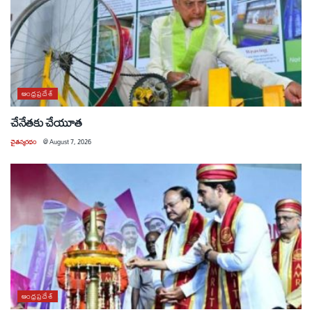
ఆంధ్రప్రదేశ్
చేనేతకు చేయూత
చైతన్యరధం
@
August 7, 2026
ఆంధ్రప్రదేశ్