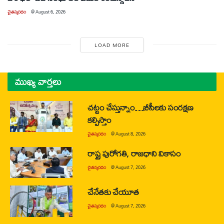
చైతన్యరధం
@
August 6, 2026
LOAD MORE
ముఖ్య వార్తలు
చట్టం చేస్తున్నాం…బీసీలకు సంరక్షణ
కల్పిస్తాం
చైతన్యరధం
@
August 8, 2026
రాష్ట్ర పురోగతి, రాజధాని వికాసం
చైతన్యరధం
@
August 7, 2026
చేనేతకు చేయూత
చైతన్యరధం
@
August 7, 2026