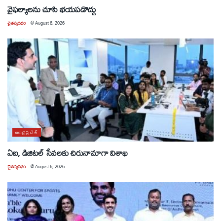
వైఫల్యాలను చూసి భయపడొద్దు
చైతన్యరధం
@
August 6, 2026
ఆంధ్రప్రదేశ్
ఏఐ, డిజిటల్ సేవలకు చిరునామాగా విశాఖ
చైతన్యరధం
@
August 6, 2026