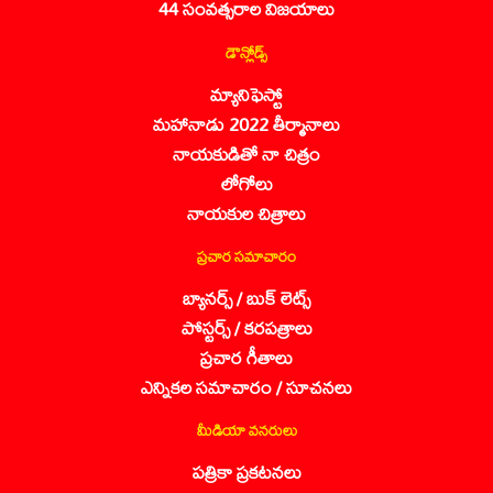
44 సంవత్సరాల విజయాలు
డౌన్లోడ్స్
మ్యానిఫెస్టో
మహానాడు 2022 తీర్మానాలు
నాయకుడితో నా చిత్రం
లోగోలు
నాయకుల చిత్రాలు
ప్రచార సమాచారం
బ్యానర్స్ / బుక్ లెట్స్
పోస్టర్స్ / కరపత్రాలు
ప్రచార గీతాలు
ఎన్నికల సమాచారం / సూచనలు
మీడియా వనరులు
పత్రికా ప్రకటనలు