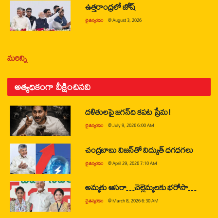
ఉత్తరాంధ్రలో జోష్
చైతన్యరధం
@
August 3, 2026
మరిన్ని
అత్యధికంగా వీక్షించినవి
దళితులపై జగన్‌ది కపట ప్రేమ!
చైతన్యరధం
@
July 9, 2026 6:00 AM
చంద్రబాబు విజన్‌తో విద్యుత్ ధగధగలు
చైతన్యరధం
@
April 29, 2026 7:10 AM
అమ్మకు ఆసరా…చెల్లెమ్మలకు భరోసా…
చైతన్యరధం
@
March 8, 2026 6:30 AM