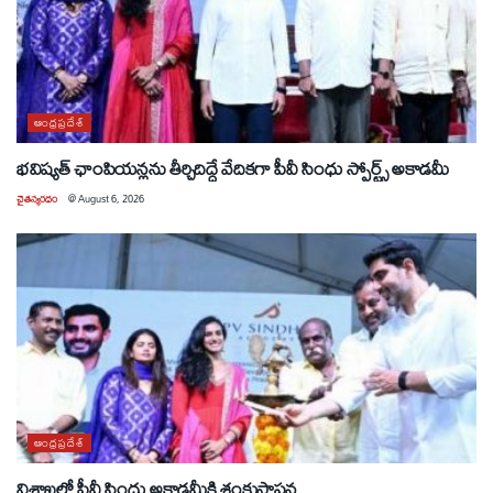
ఆంధ్రప్రదేశ్
భవిష్యత్ ఛాంపియన్లను తీర్చిదిద్దే వేదికగా పీవీ సింధు స్పోర్ట్స్ అకాడమీ
చైతన్యరధం
@
August 6, 2026
ఆంధ్రప్రదేశ్
విశాఖలో పీవీ సింధు అకాడమీకి శంకుస్థాపన