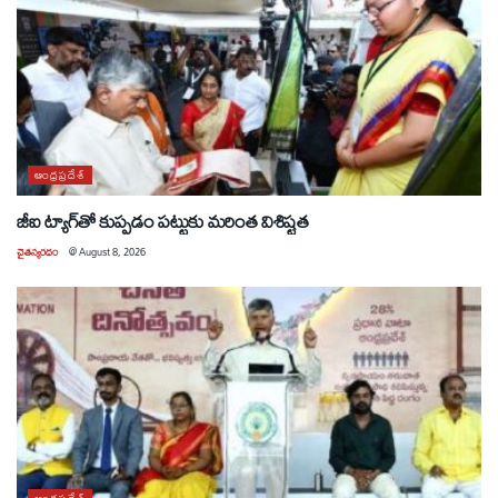
ఆంధ్రప్రదేశ్
జీఐ ట్యాగ్‌తో కుప్పడం పట్టుకు మరింత విశిష్టత
చైతన్యరధం
@
August 8, 2026
ఆంధ్రప్రదేశ్