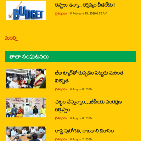
కష్టాలు ఉన్నా.. కర్తవ్యం వీడలేదు!
చైతన్యరధం
@
February 18, 2026 6:15 AM
మరిన్ని
తాజా సంఘటనలు
జీఐ ట్యాగ్‌తో కుప్పడం పట్టుకు మరింత
విశిష్టత
చైతన్యరధం
@
August 8, 2026
చట్టం చేస్తున్నాం…బీసీలకు సంరక్షణ
కల్పిస్తాం
చైతన్యరధం
@
August 8, 2026
రాష్ట్ర పురోగతి, రాజధాని వికాసం
చైతన్యరధం
@
August 7, 2026