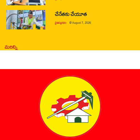
చేనేతకు చేయూత
చైతన్యరధం
@
August 7, 2026
మరిన్ని