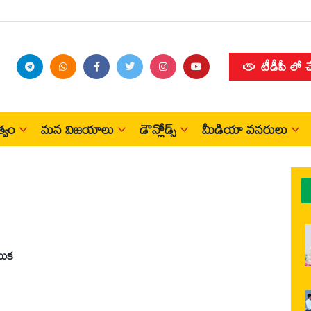
టీడీపీ లో 
్వం
మన విజయాలు
డౌన్లోడ్స్
మీడియా వనరులు
ెముక