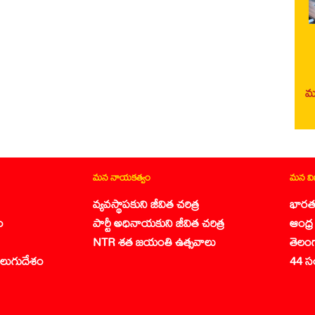
మర
మన నాయకత్వం
మన వ
వ్యవస్థాపకుని జీవిత చరిత్ర
భారత
ం
పార్టీ అధినాయకుని జీవిత చరిత్ర
ఆంధ్ర 
NTR శత జయంతి ఉత్సవాలు
తెలం
లుగుదేశం
44 స