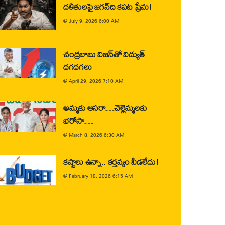
దళితులపై జగన్‌ది కపట ప్రేమ!
@
July 9, 2026 6:00 AM
చంద్రబాబు విజన్‌తో విద్యుత్
ధగధగలు
@
April 29, 2026 7:10 AM
అమ్మకు ఆసరా…చెల్లెమ్మలకు
భరోసా…
@
March 8, 2026 6:30 AM
కష్టాలు ఉన్నా.. కర్తవ్యం వీడలేదు!
@
February 18, 2026 6:15 AM