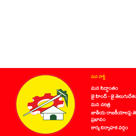
మన పార్టీ
మన సిద్ధాంతం
జై హింద్ - జై తెలుగుదేశ
మన చరిత్ర
జాతీయ రాజకీయాలపై తె
ప్రభావం
కార్య నిర్వాహక వర్గం