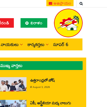
అభిప్రాయం
చేరండి
విరాళం
నాయకులు
కార్యకర్తలు
సూపర్ 6
ముఖ్య వార్తలు
ఉత్తరాంధ్రలో జోష్
@
August 3, 2026
ఏపీ, ఆస్ట్రేలియా మధ్య నాలుగు