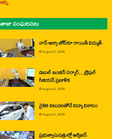
ిన్ని
తాజా సంఘటనలు
నాన్ ఆక్వా జోన్‌కూ రాయితీ విద్యుత్
@
August 5, 2026
డబుల్ ఇంజిన్ సర్కార్…ట్రిపుల్
రీజియన్ ప్రణాళిక
@
August 5, 2026
నైతిక విలువలతోనే విద్యా వికాసం
@
August 5, 2026
ప్రభుత్వాసుపత్రుల్లో ఆక్సిజన్