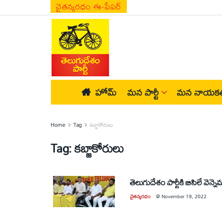
చైతన్యరధం ఈ-పేపర్
హోమ్
మన పార్టీ
మన నాయకత
Home
Tag
కబ్జాకోరులు
Tag:
కబ్జాకోరులు
తెలుగుదేశం పార్టీకి బిసిలే వెన్న
చైతన్యరధం
@
November 19, 2022