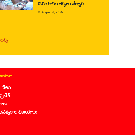
వినియోగం లెక్కలు తేల్చాలి
@
August 4, 2026
ిన్ని
ిజయాలు
 దేశం
ప్రదేశ్
గాణ
ంవత్సరాల విజయాలు