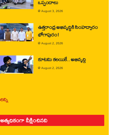
ఒప్పందాలు
@
August 3, 2026
ఉత్తరాంధ్ర అభివృద్ధికి సింహద్వారం
భోగాపురం!
@
August 2, 2026
కూటమి కలయికే.. అభివృద్ధి
@
August 2, 2026
ిన్ని
అత్యధికంగా వీక్షించినవి