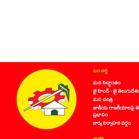
మన పార్టీ
మన సిద్ధాంతం
జై హింద్ - జై తెలుగుదేశ
మన చరిత్ర
జాతీయ రాజకీయాలపై తె
ప్రభావం
కార్య నిర్వాహక వర్గం
డౌన్లోడ్స్