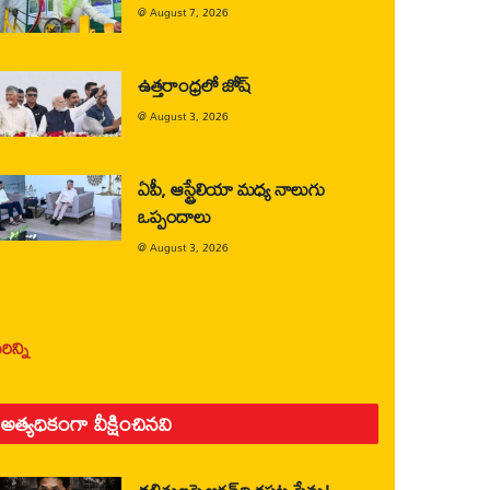
@
August 7, 2026
ఉత్తరాంధ్రలో జోష్
@
August 3, 2026
ఏపీ, ఆస్ట్రేలియా మధ్య నాలుగు
ఒప్పందాలు
@
August 3, 2026
ిన్ని
అత్యధికంగా వీక్షించినవి