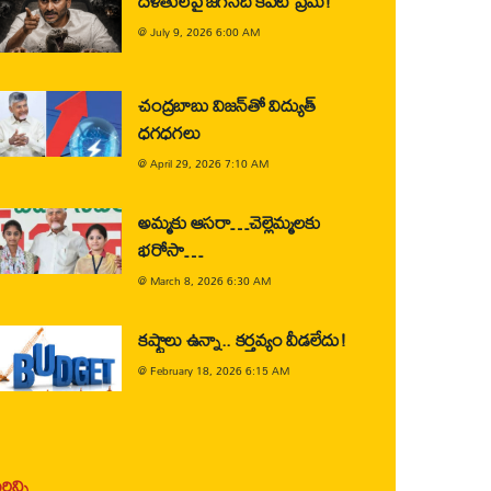
దళితులపై జగన్‌ది కపట ప్రేమ!
@
July 9, 2026 6:00 AM
చంద్రబాబు విజన్‌తో విద్యుత్
ధగధగలు
@
April 29, 2026 7:10 AM
అమ్మకు ఆసరా…చెల్లెమ్మలకు
భరోసా…
@
March 8, 2026 6:30 AM
కష్టాలు ఉన్నా.. కర్తవ్యం వీడలేదు!
@
February 18, 2026 6:15 AM
ిన్ని