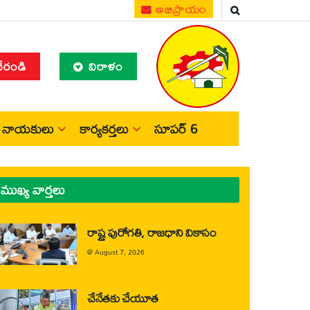
అభిప్రాయం
చేరండి
విరాళం
నాయకులు
కార్యకర్తలు
సూపర్ 6
ముఖ్య వార్తలు
రాష్ట్ర పురోగతి, రాజధాని వికాసం
@
August 7, 2026
చేనేతకు చేయూత