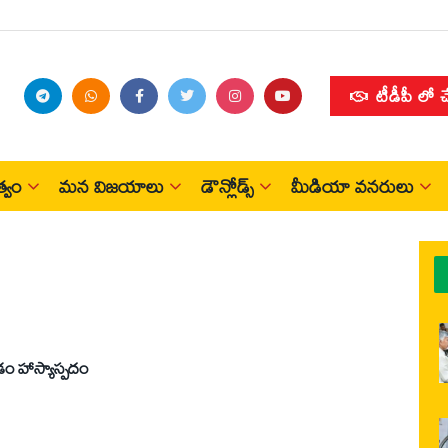
టీడీపీ లో 
్వం
మన విజయాలు
డౌన్లోడ్స్
మీడియా వనరులు
డం హాస్యాస్పదం