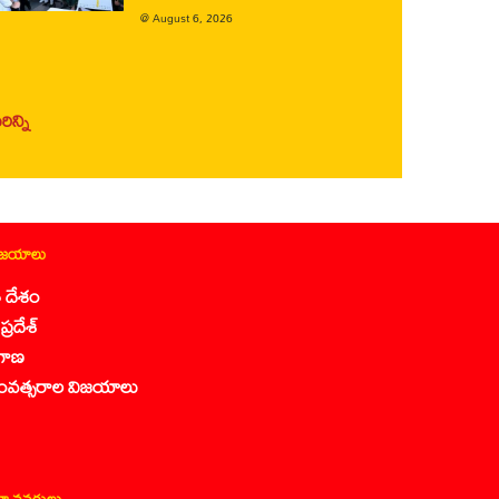
@
August 6, 2026
ిన్ని
ిజయాలు
 దేశం
ప్రదేశ్
గాణ
ంవత్సరాల విజయాలు
ా వనరులు