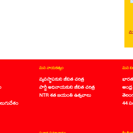
మర
మన నాయకత్వం
మన వ
వ్యవస్థాపకుని జీవిత చరిత్ర
భారత
ం
పార్టీ అధినాయకుని జీవిత చరిత్ర
ఆంధ్ర 
NTR శత జయంతి ఉత్సవాలు
తెలం
లుగుదేశం
44 స
ప్రచార సమాచారం
మీడియ