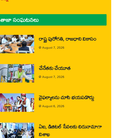
తాజా సంఘటనలు
రాష్ట్ర పురోగతి, రాజధాని వికాసం
@
August 7, 2026
చేనేతకు చేయూత
@
August 7, 2026
వైఫల్యాలను చూసి భయపడొద్దు
@
August 6, 2026
ఏఐ, డిజిటల్ సేవలకు చిరునామాగా
విశాఖ