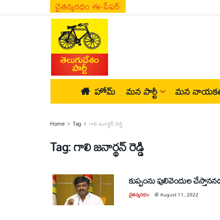
చైతన్యరధం ఈ-పేపర్
హోమ్
మన పార్టీ
మన నాయకత
Home
Tag
గాలి జనార్థన్‌ రెడ్డి
Tag:
గాలి జనార్థన్‌ రెడ్డి
కుప్పంను పులివెందుల చేస్తానన
చైతన్యరధం
@
August 11, 2022