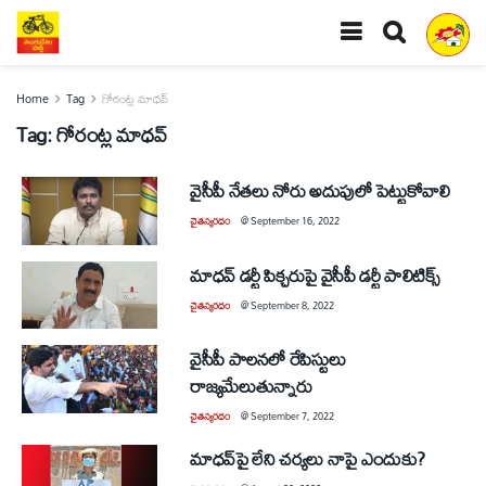
Home
Tag
గోరంట్ల మాధవ్‌
Tag:
గోరంట్ల మాధవ్‌
వైసీపీ నేతలు నోరు అదుపులో పెట్టుకోవాలి
చైతన్యరధం
@
September 16, 2022
మాధవ్‌ డర్టీ పిక్చరుపై వైసీపీ డర్టీ పాలిటిక్స్‌
చైతన్యరధం
@
September 8, 2022
వైసీపీ పాలనలో రేపిస్టులు
రాజ్యమేలుతున్నారు
చైతన్యరధం
@
September 7, 2022
మాధవ్‌పై లేని చర్యలు నాపై ఎందుకు?