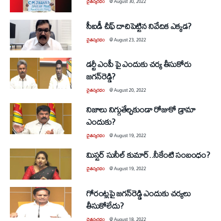
చైతన్యరధం
@
August 30, 2022
సీఐడీ చీఫ్‌ దాచిపెట్టిన నివేదిక ఎక్కడ?
చైతన్యరధం
@
August 23, 2022
డర్టీ ఎంపీ పై ఎందుకు చర్య తీసుకోరు
జగన్‌రెడ్డి?
చైతన్యరధం
@
August 20, 2022
నిజాలు నిగ్గుతేల్చకుండా రోజుకో డ్రామా
ఎందుకు?
చైతన్యరధం
@
August 19, 2022
మిస్టర్‌ సునీల్‌ కుమార్‌..నీకేంటి సంబంధం?
చైతన్యరధం
@
August 19, 2022
గోరంట్లపై జగన్‌రెడ్డి ఎందుకు చర్యలు
తీసుకోలేదు?
చైతన్యరధం
@
August 18, 2022