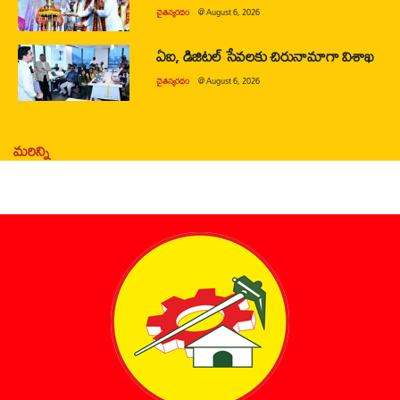
చైతన్యరధం
@
August 6, 2026
ఏఐ, డిజిటల్ సేవలకు చిరునామాగా విశాఖ
చైతన్యరధం
@
August 6, 2026
మరిన్ని