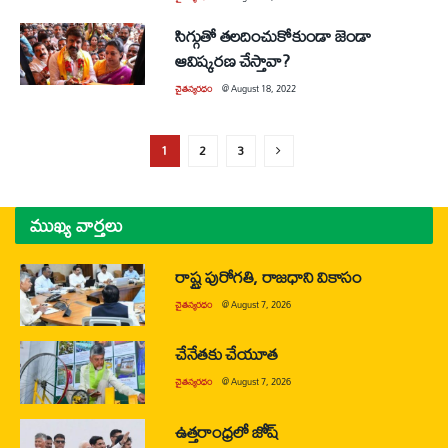
సిగ్గుతో తలదించుకోకుండా జెండా
ఆవిష్కరణ చేస్తావా?
చైతన్యరధం
@
August 18, 2022
1
2
3
ముఖ్య వార్తలు
రాష్ట్ర పురోగతి, రాజధాని వికాసం
చైతన్యరధం
@
August 7, 2026
చేనేతకు చేయూత
చైతన్యరధం
@
August 7, 2026
ఉత్తరాంధ్రలో జోష్