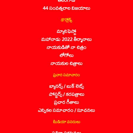
44 సంవత్సరాల విజయాలు
డౌన్లోడ్స్
మ్యానిఫెస్టో
మహానాడు 2022 తీర్మానాలు
నాయకుడితో నా చిత్రం
లోగోలు
నాయకుల చిత్రాలు
ప్రచార సమాచారం
బ్యానర్స్ / బుక్ లెట్స్
పోస్టర్స్ / కరపత్రాలు
ప్రచార గీతాలు
ఎన్నికల సమాచారం / సూచనలు
మీడియా వనరులు
పత్రికా ప్రకటనలు