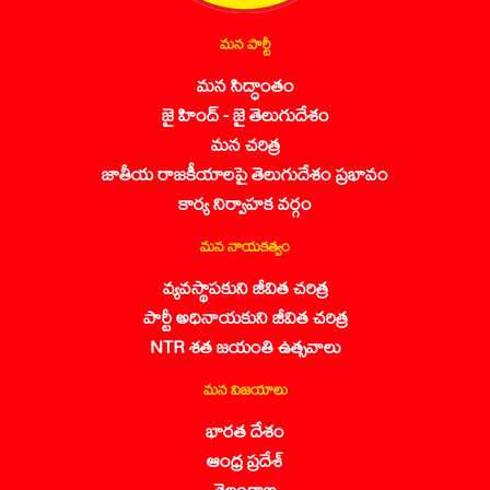
మన పార్టీ
మన సిద్ధాంతం
జై హింద్ - జై తెలుగుదేశం
మన చరిత్ర
జాతీయ రాజకీయాలపై తెలుగుదేశం ప్రభావం
కార్య నిర్వాహక వర్గం
మన నాయకత్వం
వ్యవస్థాపకుని జీవిత చరిత్ర
పార్టీ అధినాయకుని జీవిత చరిత్ర
NTR శత జయంతి ఉత్సవాలు
మన విజయాలు
భారత దేశం
ఆంధ్ర ప్రదేశ్
తెలంగాణ