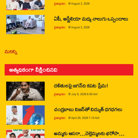
చైతన్యరధం
@
August 3, 2026
ఏపీ, ఆస్ట్రేలియా మధ్య నాలుగు ఒప్పందాలు
చైతన్యరధం
@
August 3, 2026
మరిన్ని
అత్యధికంగా వీక్షించినవి
దళితులపై జగన్‌ది కపట ప్రేమ!
చైతన్యరధం
@
July 9, 2026 6:00 AM
చంద్రబాబు విజన్‌తో విద్యుత్ ధగధగలు
చైతన్యరధం
@
April 29, 2026 7:10 AM
అమ్మకు ఆసరా…చెల్లెమ్మలకు భరోసా…