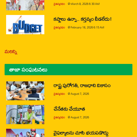
చైతన్యరధం
@
March 8, 2026 6:30 AM
కష్టాలు ఉన్నా.. కర్తవ్యం వీడలేదు!
చైతన్యరధం
@
February 18, 2026 6:15 AM
మరిన్ని
తాజా సంఘటనలు
రాష్ట్ర పురోగతి, రాజధాని వికాసం
చైతన్యరధం
@
August 7, 2026
చేనేతకు చేయూత
చైతన్యరధం
@
August 7, 2026
వైఫల్యాలను చూసి భయపడొద్దు