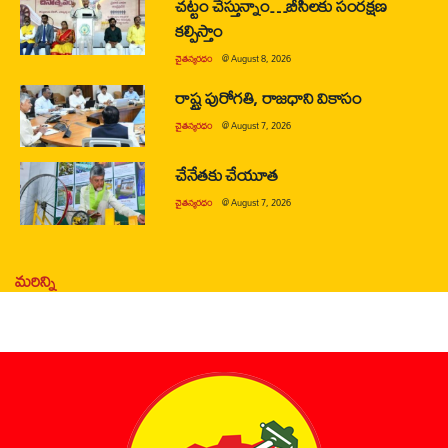
చట్టం చేస్తున్నాం…బీసీలకు సంరక్షణ
కల్పిస్తాం
చైతన్యరధం
@
August 8, 2026
రాష్ట్ర పురోగతి, రాజధాని వికాసం
చైతన్యరధం
@
August 7, 2026
చేనేతకు చేయూత
చైతన్యరధం
@
August 7, 2026
మరిన్ని