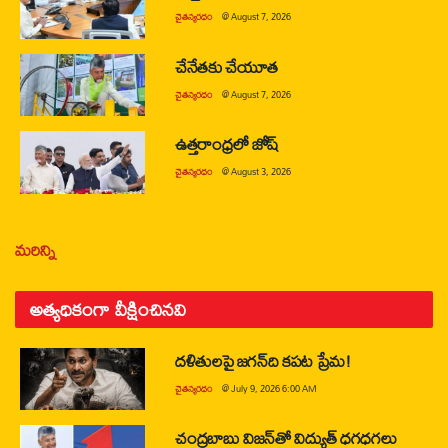
చైతన్యరధం
@
August 7, 2026
చేనేతకు చేయూత
చైతన్యరధం
@
August 7, 2026
ఉత్తరాంధ్రలో జోష్
చైతన్యరధం
@
August 3, 2026
మరిన్ని
అత్యధికంగా వీక్షించినవి
దళితులపై జగన్‌ది కపట ప్రేమ!
చైతన్యరధం
@
July 9, 2026 6:00 AM
చంద్రబాబు విజన్‌తో విద్యుత్ ధగధగలు