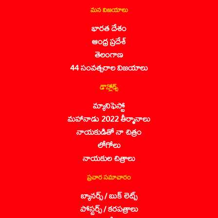
మన విజయాలు
భారత దేశం
ఆంధ్ర ప్రదేశ్
తెలంగాణ
44 సంవత్సరాల విజయాలు
డౌన్లోడ్స్
మ్యానిఫెస్టో
మహానాడు 2022 తీర్మానాలు
నాయకుడితో నా చిత్రం
లోగోలు
నాయకుల చిత్రాలు
ప్రచార సమాచారం
బ్యానర్స్ / బుక్ లెట్స్
పోస్టర్స్ / కరపత్రాలు