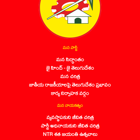
మన పార్టీ
మన సిద్ధాంతం
జై హింద్ - జై తెలుగుదేశం
మన చరిత్ర
జాతీయ రాజకీయాలపై తెలుగుదేశం ప్రభావం
కార్య నిర్వాహక వర్గం
మన నాయకత్వం
వ్యవస్థాపకుని జీవిత చరిత్ర
పార్టీ అధినాయకుని జీవిత చరిత్ర
NTR శత జయంతి ఉత్సవాలు