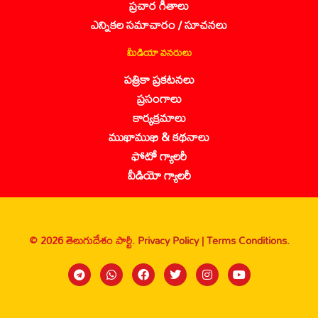
ప్రచార గీతాలు
ఎన్నికల సమాచారం / సూచనలు
మీడియా వనరులు
పత్రికా ప్రకటనలు
ప్రసంగాలు
కార్యక్రమాలు
ముఖాముఖి & కథనాలు
ఫోటో గ్యాలరీ
వీడియో గ్యాలరీ
© 2026 తెలుగుదేశం పార్టీ.
Privacy Policy |
Terms Conditions.
Sanbrains