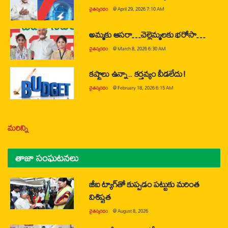
చైతన్యరధం
@
April 29, 2026 7:10 AM
అమ్మకు ఆసరా…చెల్లెమ్మలకు భరోసా…
చైతన్యరధం
@
March 8, 2026 6:30 AM
కష్టాలు ఉన్నా.. కర్తవ్యం వీడలేదు!
చైతన్యరధం
@
February 18, 2026 6:15 AM
మరిన్ని
తాజా సంఘటనలు
జీఐ ట్యాగ్‌తో కుప్పడం పట్టుకు మరింత
విశిష్టత
చైతన్యరధం
@
August 8, 2026