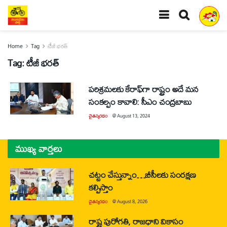
Home
Tag
టీజీ భరత్
Tag:
టీజీ భరత్
పరిశ్రమలకు కేరాఫ్‌గా రాష్ట్రం అదే మన
సంకల్పం కావాలి: సీఎం చంద్రబాబు
చైతన్యరధం
@
August 13, 2024
ముఖ్య వార్తలు
చట్టం చేస్తున్నాం…బీసీలకు సంరక్షణ
కల్పిస్తాం
చైతన్యరధం
@
August 8, 2026
రాష్ట్ర పురోగతి, రాజధాని వికాసం