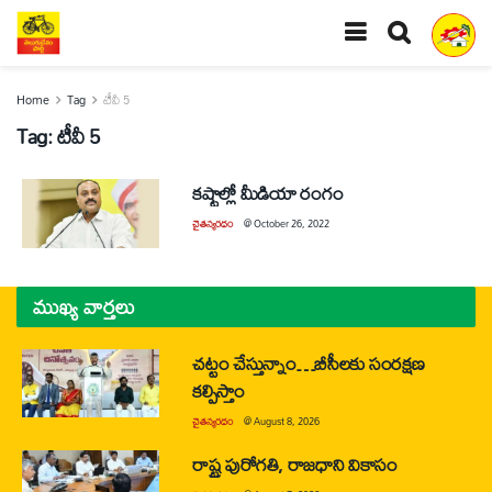
Home
Tag
టీవీ 5
Tag:
టీవీ 5
కష్టాల్లో మీడియా రంగం
చైతన్యరధం
@
October 26, 2022
ముఖ్య వార్తలు
చట్టం చేస్తున్నాం…బీసీలకు సంరక్షణ
కల్పిస్తాం
చైతన్యరధం
@
August 8, 2026
రాష్ట్ర పురోగతి, రాజధాని వికాసం