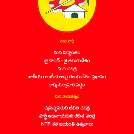
మన పార్టీ
మన సిద్ధాంతం
జై హింద్ - జై తెలుగుదేశం
మన చరిత్ర
జాతీయ రాజకీయాలపై తెలుగుదేశం ప్రభావం
కార్య నిర్వాహక వర్గం
మన నాయకత్వం
వ్యవస్థాపకుని జీవిత చరిత్ర
పార్టీ అధినాయకుని జీవిత చరిత్ర
NTR శత జయంతి ఉత్సవాలు