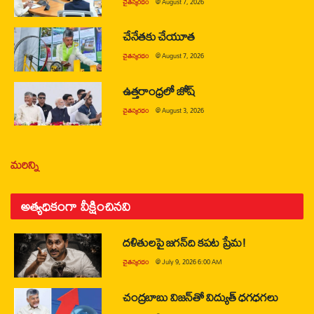
చైతన్యరధం
@
August 7, 2026
చేనేతకు చేయూత
చైతన్యరధం
@
August 7, 2026
ఉత్తరాంధ్రలో జోష్
చైతన్యరధం
@
August 3, 2026
మరిన్ని
అత్యధికంగా వీక్షించినవి
దళితులపై జగన్‌ది కపట ప్రేమ!
చైతన్యరధం
@
July 9, 2026 6:00 AM
చంద్రబాబు విజన్‌తో విద్యుత్ ధగధగలు