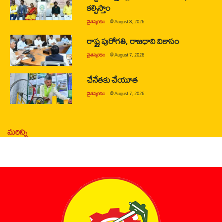
కల్పిస్తాం
చైతన్యరధం
@
August 8, 2026
రాష్ట్ర పురోగతి, రాజధాని వికాసం
చైతన్యరధం
@
August 7, 2026
చేనేతకు చేయూత
చైతన్యరధం
@
August 7, 2026
మరిన్ని