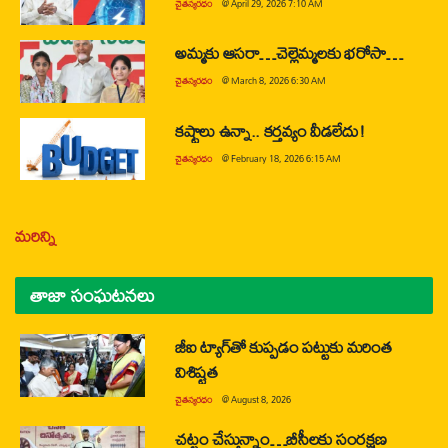
చైతన్యరధం
@
April 29, 2026 7:10 AM
అమ్మకు ఆసరా…చెల్లెమ్మలకు భరోసా…
చైతన్యరధం
@
March 8, 2026 6:30 AM
కష్టాలు ఉన్నా.. కర్తవ్యం వీడలేదు!
చైతన్యరధం
@
February 18, 2026 6:15 AM
మరిన్ని
తాజా సంఘటనలు
జీఐ ట్యాగ్‌తో కుప్పడం పట్టుకు మరింత
విశిష్టత
చైతన్యరధం
@
August 8, 2026
చట్టం చేస్తున్నాం…బీసీలకు సంరక్షణ