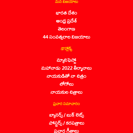
మన విజయాలు
భారత దేశం
ఆంధ్ర ప్రదేశ్
తెలంగాణ
44 సంవత్సరాల విజయాలు
డౌన్లోడ్స్
మ్యానిఫెస్టో
మహానాడు 2022 తీర్మానాలు
నాయకుడితో నా చిత్రం
లోగోలు
నాయకుల చిత్రాలు
ప్రచార సమాచారం
బ్యానర్స్ / బుక్ లెట్స్
పోస్టర్స్ / కరపత్రాలు
ప్రచార గీతాలు