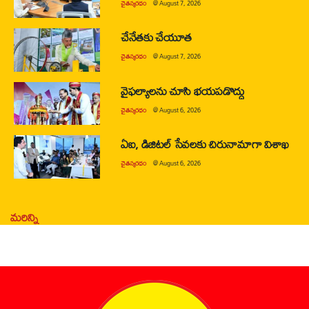
చైతన్యరధం
@
August 7, 2026
చేనేతకు చేయూత
చైతన్యరధం
@
August 7, 2026
వైఫల్యాలను చూసి భయపడొద్దు
చైతన్యరధం
@
August 6, 2026
ఏఐ, డిజిటల్ సేవలకు చిరునామాగా విశాఖ
చైతన్యరధం
@
August 6, 2026
మరిన్ని