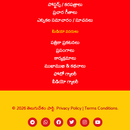
పోస్టర్స్ / కరపత్రాలు
ప్రచార గీతాలు
ఎన్నికల సమాచారం / సూచనలు
మీడియా వనరులు
పత్రికా ప్రకటనలు
ప్రసంగాలు
కార్యక్రమాలు
ముఖాముఖి & కథనాలు
ఫోటో గ్యాలరీ
వీడియో గ్యాలరీ
© 2026 తెలుగుదేశం పార్టీ.
Privacy Policy |
Terms Conditions.