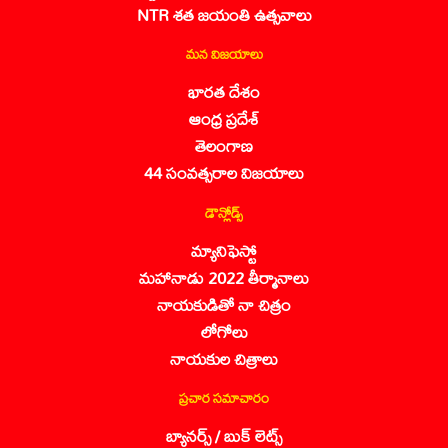
NTR శత జయంతి ఉత్సవాలు
మన విజయాలు
భారత దేశం
ఆంధ్ర ప్రదేశ్
తెలంగాణ
44 సంవత్సరాల విజయాలు
డౌన్లోడ్స్
మ్యానిఫెస్టో
మహానాడు 2022 తీర్మానాలు
నాయకుడితో నా చిత్రం
లోగోలు
నాయకుల చిత్రాలు
ప్రచార సమాచారం
బ్యానర్స్ / బుక్ లెట్స్