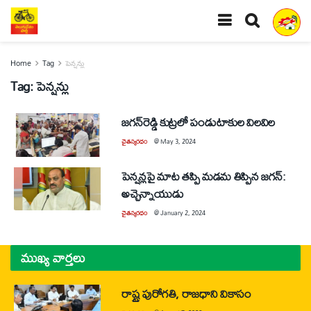
Home
Tag
పెన్షన్లు
Tag:
పెన్షన్లు
జగన్‌రెడ్డి కుట్రలో పండుటాకుల విలవిల
చైతన్యరధం
@
May 3, 2024
పెన్షన్లపై మాట తప్పి మడమ తిప్పిన జగన్‌:
అచ్చెన్నాయుడు
చైతన్యరధం
@
January 2, 2024
ముఖ్య వార్తలు
రాష్ట్ర పురోగతి, రాజధాని వికాసం