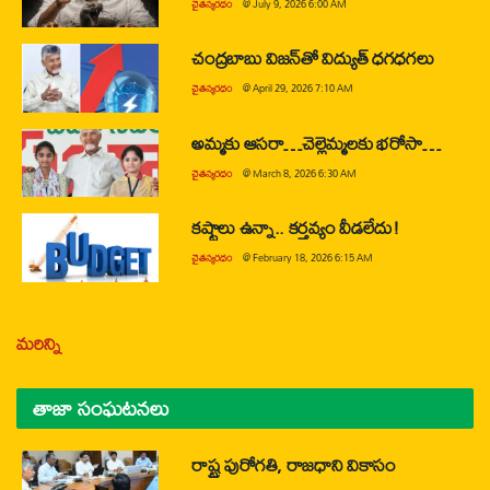
చైతన్యరధం
@
July 9, 2026 6:00 AM
చంద్రబాబు విజన్‌తో విద్యుత్ ధగధగలు
చైతన్యరధం
@
April 29, 2026 7:10 AM
అమ్మకు ఆసరా…చెల్లెమ్మలకు భరోసా…
చైతన్యరధం
@
March 8, 2026 6:30 AM
కష్టాలు ఉన్నా.. కర్తవ్యం వీడలేదు!
చైతన్యరధం
@
February 18, 2026 6:15 AM
మరిన్ని
తాజా సంఘటనలు
రాష్ట్ర పురోగతి, రాజధాని వికాసం