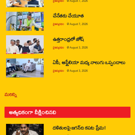
చైతన్యరధం
@
August 7, 2026
చేనేతకు చేయూత
చైతన్యరధం
@
August 7, 2026
ఉత్తరాంధ్రలో జోష్
చైతన్యరధం
@
August 3, 2026
ఏపీ, ఆస్ట్రేలియా మధ్య నాలుగు ఒప్పందాలు
చైతన్యరధం
@
August 3, 2026
మరిన్ని
అత్యధికంగా వీక్షించినవి
దళితులపై జగన్‌ది కపట ప్రేమ!