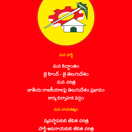
మన పార్టీ
మన సిద్ధాంతం
జై హింద్ - జై తెలుగుదేశం
మన చరిత్ర
జాతీయ రాజకీయాలపై తెలుగుదేశం ప్రభావం
కార్య నిర్వాహక వర్గం
మన నాయకత్వం
వ్యవస్థాపకుని జీవిత చరిత్ర
పార్టీ అధినాయకుని జీవిత చరిత్ర