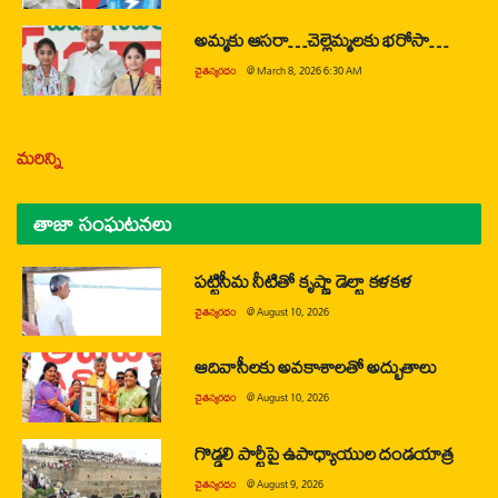
అమ్మకు ఆసరా…చెల్లెమ్మలకు భరోసా…
చైతన్యరధం
@
March 8, 2026 6:30 AM
మరిన్ని
తాజా సంఘటనలు
పట్టిసీమ నీటితో కృష్ణా డెల్టా కళకళ
చైతన్యరధం
@
August 10, 2026
ఆదివాసీలకు అవకాశాలతో అద్భుతాలు
చైతన్యరధం
@
August 10, 2026
గొడ్డలి పార్టీపై ఉపాధ్యాయుల దండయాత్ర
చైతన్యరధం
@
August 9, 2026