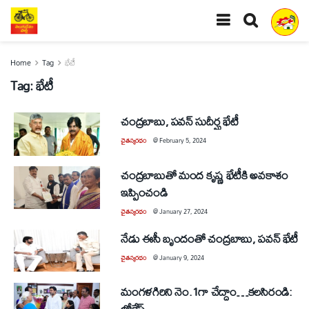
Home
Tag
భేటీ
Tag:
భేటీ
చంద్రబాబు, పవన్‌ సుదీర్ఘ భేటీ
చైతన్యరధం
@
February 5, 2024
చంద్రబాబుతో మంద కృష్ణ భేటీకి అవకాశం
ఇప్పించండి
చైతన్యరధం
@
January 27, 2024
నేడు ఈసీ బృందంతో చంద్రబాబు, పవన్‌ భేటీ
చైతన్యరధం
@
January 9, 2024
మంగళగిరిని నెం.1గా చేద్దాం…కలసిరండి:
లోకేష్‌