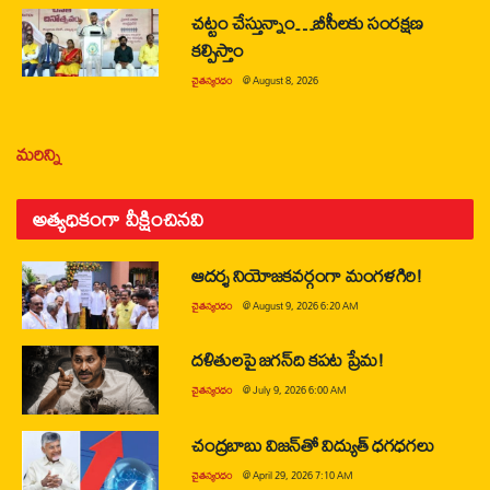
చట్టం చేస్తున్నాం…బీసీలకు సంరక్షణ
కల్పిస్తాం
చైతన్యరధం
@
August 8, 2026
మరిన్ని
అత్యధికంగా వీక్షించినవి
ఆదర్శ నియోజకవర్గంగా మంగళగిరి!
చైతన్యరధం
@
August 9, 2026 6:20 AM
దళితులపై జగన్‌ది కపట ప్రేమ!
చైతన్యరధం
@
July 9, 2026 6:00 AM
చంద్రబాబు విజన్‌తో విద్యుత్ ధగధగలు
చైతన్యరధం
@
April 29, 2026 7:10 AM