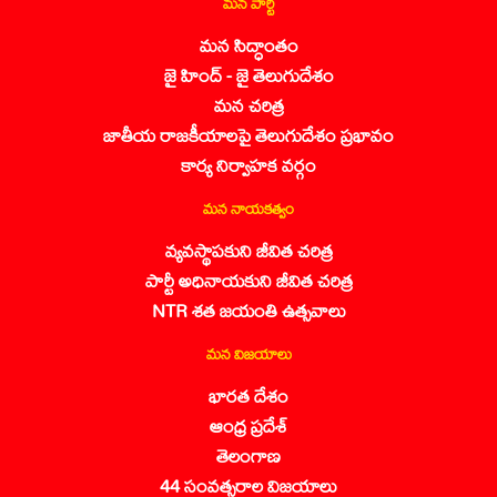
మన పార్టీ
మన సిద్ధాంతం
జై హింద్ - జై తెలుగుదేశం
మన చరిత్ర
జాతీయ రాజకీయాలపై తెలుగుదేశం ప్రభావం
కార్య నిర్వాహక వర్గం
మన నాయకత్వం
వ్యవస్థాపకుని జీవిత చరిత్ర
పార్టీ అధినాయకుని జీవిత చరిత్ర
NTR శత జయంతి ఉత్సవాలు
మన విజయాలు
భారత దేశం
ఆంధ్ర ప్రదేశ్
తెలంగాణ
44 సంవత్సరాల విజయాలు