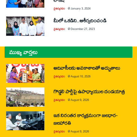
చైతన్యరధం
@
January 3, 2024
మీలో ఒకడిని..ఆశీర్వదించండి
చైతన్యరధం
@
December 27, 2023
ముఖ్య వార్తలు
ఆదివాసీలకు అవకాశాలతో అద్భుతాలు
చైతన్యరధం
@
August 10, 2026
గొడ్డలి పార్టీపై ఉపాధ్యాయుల దండయాత్ర
చైతన్యరధం
@
August 9, 2026
ఇక నిరంతర కార్యక్రమంగా జలధార-
జలహారతి
చైతన్యరధం
@
August 9, 2026