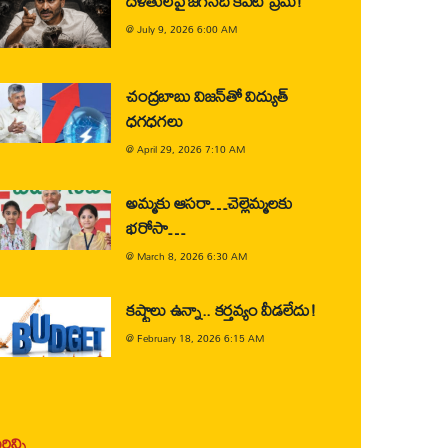
దళితులపై జగన్‌ది కపట ప్రేమ!
@
July 9, 2026 6:00 AM
చంద్రబాబు విజన్‌తో విద్యుత్
ధగధగలు
@
April 29, 2026 7:10 AM
అమ్మకు ఆసరా…చెల్లెమ్మలకు
భరోసా…
@
March 8, 2026 6:30 AM
కష్టాలు ఉన్నా.. కర్తవ్యం వీడలేదు!
@
February 18, 2026 6:15 AM
ిన్ని