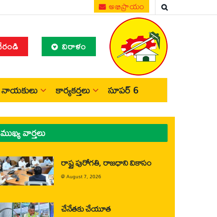
అభిప్రాయం
చేరండి
విరాళం
నాయకులు
కార్యకర్తలు
సూపర్ 6
ముఖ్య వార్తలు
రాష్ట్ర పురోగతి, రాజధాని వికాసం
@
August 7, 2026
చేనేతకు చేయూత