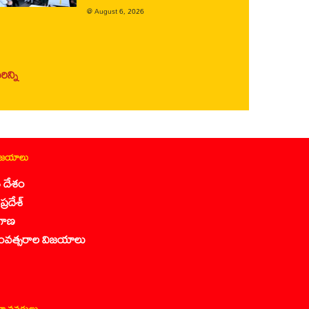
@
August 6, 2026
ిన్ని
ిజయాలు
 దేశం
ప్రదేశ్
గాణ
ంవత్సరాల విజయాలు
ా వనరులు