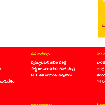
మర
మన నాయకత్వం
మన వ
వ్యవస్థాపకుని జీవిత చరిత్ర
భారత
ం
పార్టీ అధినాయకుని జీవిత చరిత్ర
ఆంధ్ర 
NTR శత జయంతి ఉత్సవాలు
తెలం
లుగుదేశం
44 స
ప్రచార సమాచారం
మీడియ