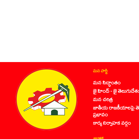
మన పార్టీ
మన సిద్ధాంతం
జై హింద్ - జై తెలుగుదేశ
మన చరిత్ర
జాతీయ రాజకీయాలపై తె
ప్రభావం
కార్య నిర్వాహక వర్గం
డౌన్లోడ్స్