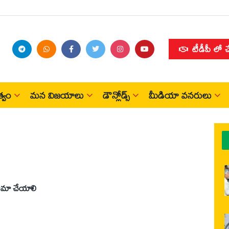
టీడీపీ లో 
్వం
మన విజయాలు
డౌన్లోడ్స్
మీడియా వనరులు
నామా చేయాలి