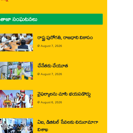
తాజా సంఘటనలు
రాష్ట్ర పురోగతి, రాజధాని వికాసం
@
August 7, 2026
చేనేతకు చేయూత
@
August 7, 2026
వైఫల్యాలను చూసి భయపడొద్దు
@
August 6, 2026
ఏఐ, డిజిటల్ సేవలకు చిరునామాగా
విశాఖ