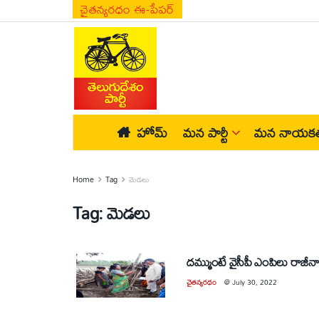
చైతన్యరధం ఈ-పేపర్
హోమ్
మన పార్టీ
మన నాయకత
Home
Tag
మెడలు
Tag:
మెడలు
దమ్ముంటే వైసీపీ ఎంపిలు రాజీ
చైతన్యరధం
@
July 30, 2022