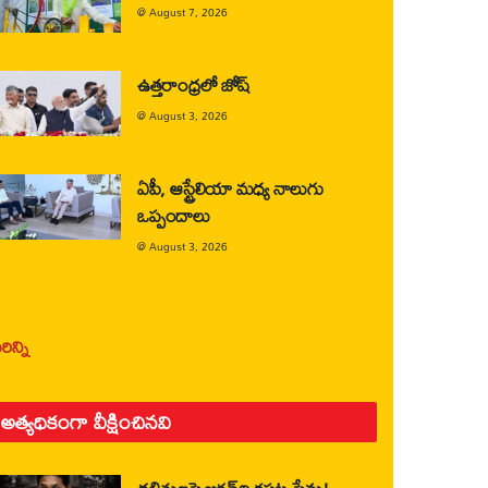
@
August 7, 2026
ఉత్తరాంధ్రలో జోష్
@
August 3, 2026
ఏపీ, ఆస్ట్రేలియా మధ్య నాలుగు
ఒప్పందాలు
@
August 3, 2026
ిన్ని
అత్యధికంగా వీక్షించినవి