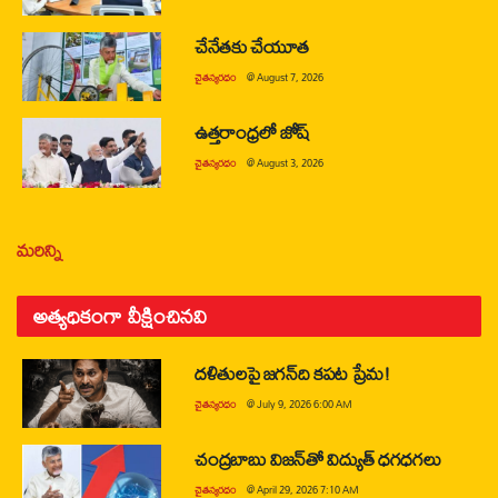
చేనేతకు చేయూత
చైతన్యరధం
@
August 7, 2026
ఉత్తరాంధ్రలో జోష్
చైతన్యరధం
@
August 3, 2026
మరిన్ని
అత్యధికంగా వీక్షించినవి
దళితులపై జగన్‌ది కపట ప్రేమ!
చైతన్యరధం
@
July 9, 2026 6:00 AM
చంద్రబాబు విజన్‌తో విద్యుత్ ధగధగలు
చైతన్యరధం
@
April 29, 2026 7:10 AM