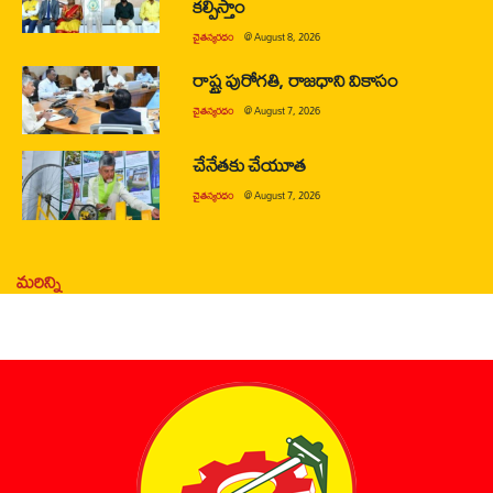
కల్పిస్తాం
చైతన్యరధం
@
August 8, 2026
రాష్ట్ర పురోగతి, రాజధాని వికాసం
చైతన్యరధం
@
August 7, 2026
చేనేతకు చేయూత
చైతన్యరధం
@
August 7, 2026
మరిన్ని