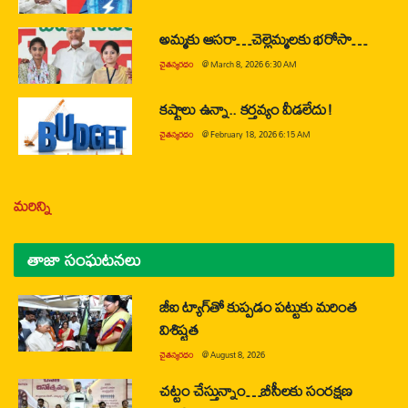
అమ్మకు ఆసరా…చెల్లెమ్మలకు భరోసా…
చైతన్యరధం
@
March 8, 2026 6:30 AM
కష్టాలు ఉన్నా.. కర్తవ్యం వీడలేదు!
చైతన్యరధం
@
February 18, 2026 6:15 AM
మరిన్ని
తాజా సంఘటనలు
జీఐ ట్యాగ్‌తో కుప్పడం పట్టుకు మరింత
విశిష్టత
చైతన్యరధం
@
August 8, 2026
చట్టం చేస్తున్నాం…బీసీలకు సంరక్షణ