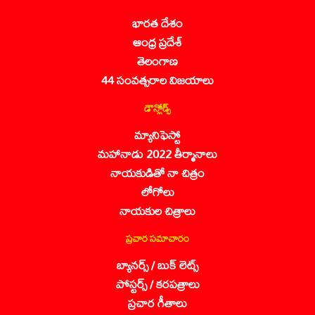
భారత దేశం
ఆంధ్ర ప్రదేశ్
తెలంగాణ
44 సంవత్సరాల విజయాలు
డౌన్లోడ్స్
మ్యానిఫెస్టో
మహానాడు 2022 తీర్మానాలు
నాయకుడితో నా చిత్రం
లోగోలు
నాయకుల చిత్రాలు
ప్రచార సమాచారం
బ్యానర్స్ / బుక్ లెట్స్
పోస్టర్స్ / కరపత్రాలు
ప్రచార గీతాలు