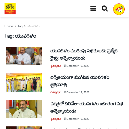
Home
Tag
యువగళం
Tag:
యువగళం
యువగళం ముగింపు సభకు ఐదు ప్రత్యేక
రైళ్లు: అచ్చెన్నాయుడు
చైతన్యరధం
@
December 19, 2023
దిగ్విజయంగా ముగిసిన యువగళం
జైత్రయాత్ర
చైతన్యరధం
@
December 19, 2023
చరిత్రలో నిలిచేలా యువగళం బహిరంగ సభ:
అచ్చెన్నాయుడు
చైతన్యరధం
@
December 19, 2023