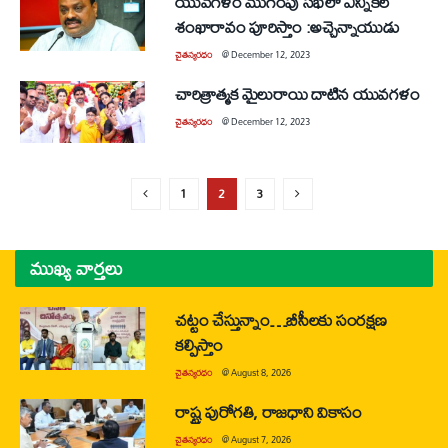
యువగళం ముగింపు సభలో ఎన్నికల
శంఖారావం పూరిస్తాం :అచ్చెన్నాయుడు
చైతన్యరధం
@
December 12, 2023
చారిత్రాత్మక మైలురాయి దాటిన యువగళం
చైతన్యరధం
@
December 12, 2023
1
2
3
ముఖ్య వార్తలు
చట్టం చేస్తున్నాం…బీసీలకు సంరక్షణ
కల్పిస్తాం
చైతన్యరధం
@
August 8, 2026
రాష్ట్ర పురోగతి, రాజధాని వికాసం
చైతన్యరధం
@
August 7, 2026