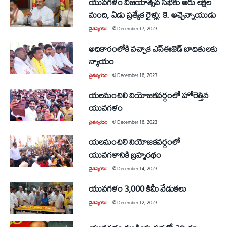
యువగళం విజయోత్సవ సభకు ఆరు లక్షల
మంది, ఏడు ప్రత్యేక రైళ్లు: కె. అచ్చెన్నాయుడు
చైతన్యరధం
@
December 17, 2023
అధికారంలోకి వచ్చాక ఎస్‌ఈజెడ్‌ బాధితులకు
న్యాయం
చైతన్యరధం
@
December 16, 2023
యలమంచిలి నియోజకవర్గంలో హోరెత్తిన
యువగళం
చైతన్యరధం
@
December 16, 2023
యలమంచిలి నియోజకవర్గంలో
యువగళానికి బ్రహ్మరథం
చైతన్యరధం
@
December 14, 2023
యువగళం 3,000 కిమీ వేడుకలు
చైతన్యరధం
@
December 12, 2023