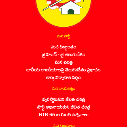
మన పార్టీ
మన సిద్ధాంతం
జై హింద్ - జై తెలుగుదేశం
మన చరిత్ర
జాతీయ రాజకీయాలపై తెలుగుదేశం ప్రభావం
కార్య నిర్వాహక వర్గం
మన నాయకత్వం
వ్యవస్థాపకుని జీవిత చరిత్ర
పార్టీ అధినాయకుని జీవిత చరిత్ర
NTR శత జయంతి ఉత్సవాలు
మన విజయాలు