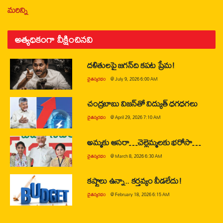
మరిన్ని
అత్యధికంగా వీక్షించినవి
దళితులపై జగన్‌ది కపట ప్రేమ!
చైతన్యరధం
@
July 9, 2026 6:00 AM
చంద్రబాబు విజన్‌తో విద్యుత్ ధగధగలు
చైతన్యరధం
@
April 29, 2026 7:10 AM
అమ్మకు ఆసరా…చెల్లెమ్మలకు భరోసా…
చైతన్యరధం
@
March 8, 2026 6:30 AM
కష్టాలు ఉన్నా.. కర్తవ్యం వీడలేదు!
చైతన్యరధం
@
February 18, 2026 6:15 AM