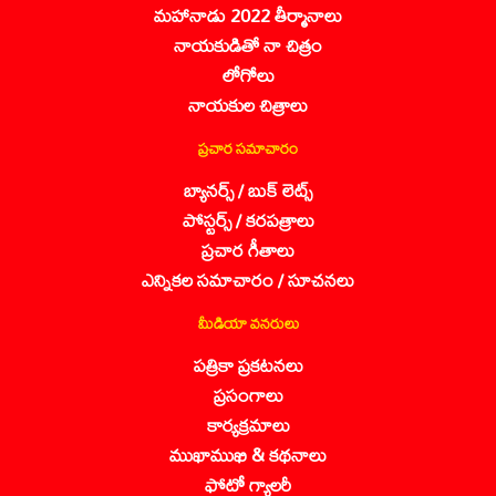
మహానాడు 2022 తీర్మానాలు
నాయకుడితో నా చిత్రం
లోగోలు
నాయకుల చిత్రాలు
ప్రచార సమాచారం
బ్యానర్స్ / బుక్ లెట్స్
పోస్టర్స్ / కరపత్రాలు
ప్రచార గీతాలు
ఎన్నికల సమాచారం / సూచనలు
మీడియా వనరులు
పత్రికా ప్రకటనలు
ప్రసంగాలు
కార్యక్రమాలు
ముఖాముఖి & కథనాలు
ఫోటో గ్యాలరీ