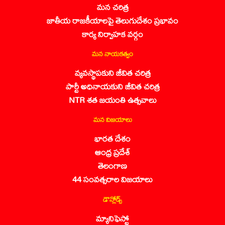
మన చరిత్ర
జాతీయ రాజకీయాలపై తెలుగుదేశం ప్రభావం
కార్య నిర్వాహక వర్గం
మన నాయకత్వం
వ్యవస్థాపకుని జీవిత చరిత్ర
పార్టీ అధినాయకుని జీవిత చరిత్ర
NTR శత జయంతి ఉత్సవాలు
మన విజయాలు
భారత దేశం
ఆంధ్ర ప్రదేశ్
తెలంగాణ
44 సంవత్సరాల విజయాలు
డౌన్లోడ్స్
మ్యానిఫెస్టో