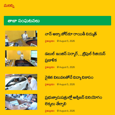
మరిన్ని
తాజా సంఘటనలు
నాన్ ఆక్వా జోన్‌కూ రాయితీ విద్యుత్
చైతన్యరధం
@
August 5, 2026
డబుల్ ఇంజిన్ సర్కార్…ట్రిపుల్ రీజియన్
ప్రణాళిక
చైతన్యరధం
@
August 5, 2026
నైతిక విలువలతోనే విద్యా వికాసం
చైతన్యరధం
@
August 5, 2026
ప్రభుత్వాసుపత్రుల్లో ఆక్సిజన్ వినియోగం
లెక్కలు తేల్చాలి
చైతన్యరధం
@
August 4, 2026