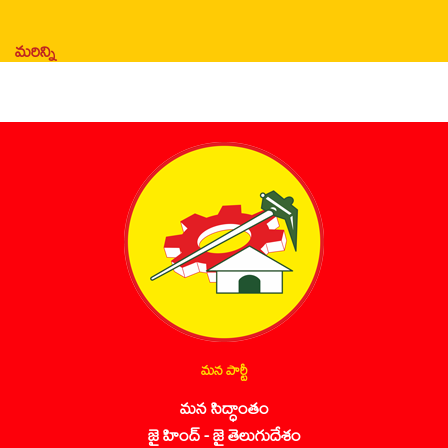
మరిన్ని
మన పార్టీ
మన సిద్ధాంతం
జై హింద్ - జై తెలుగుదేశం