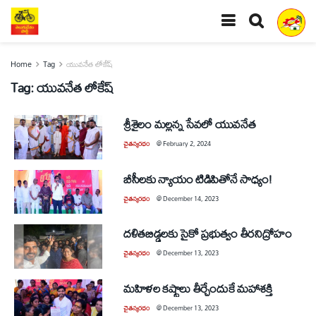
Home
Tag
యువనేత లోకేష్‌
Tag:
యువనేత లోకేష్‌
శ్రీశైలం మల్లన్న సేవలో యువనేత
చైతన్యరధం
@
February 2, 2024
బీసీలకు న్యాయం టిడిపితోనే సాధ్యం!
చైతన్యరధం
@
December 14, 2023
దళితబిడ్డలకు సైకో ప్రభుత్వం తీరనిద్రోహం
చైతన్యరధం
@
December 13, 2023
మహిళల కష్టాలు తీర్చేందుకే మహాశక్తి
చైతన్యరధం
@
December 13, 2023