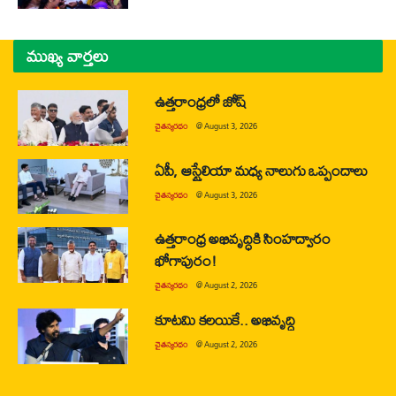
ముఖ్య వార్తలు
ఉత్తరాంధ్రలో జోష్
చైతన్యరధం
@
August 3, 2026
ఏపీ, ఆస్ట్రేలియా మధ్య నాలుగు ఒప్పందాలు
చైతన్యరధం
@
August 3, 2026
ఉత్తరాంధ్ర అభివృద్ధికి సింహద్వారం
భోగాపురం!
చైతన్యరధం
@
August 2, 2026
కూటమి కలయికే.. అభివృద్ధి
చైతన్యరధం
@
August 2, 2026