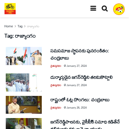
Home
Tag
రాజ్యాంగం
Tag:
రాజ్యాంగం
సమసమాజ స్థాపనకు పునరంకితం:
చంద్రబాబు
చైతన్యరధం
@
January 27, 2024
దుర్మార్గుడైన జగన్‌రెడ్డిని తరిమికొట్టాలి
చైతన్యరధం
@
January 27, 2024
రాష్ట్రంలో ఓట్ల దొంగలు: చంద్రబాబు
చైతన్యరధం
@
January 26, 2024
జగన్‌రెడ్డిపాలనకు, వైసీపీికి సమాధి కడితేనే
దళితులకు రక్ష: అచ్చెన్నాయుడు