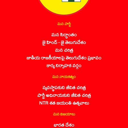
మన పార్టీ
మన సిద్ధాంతం
జై హింద్ - జై తెలుగుదేశం
మన చరిత్ర
జాతీయ రాజకీయాలపై తెలుగుదేశం ప్రభావం
కార్య నిర్వాహక వర్గం
మన నాయకత్వం
వ్యవస్థాపకుని జీవిత చరిత్ర
పార్టీ అధినాయకుని జీవిత చరిత్ర
NTR శత జయంతి ఉత్సవాలు
మన విజయాలు
భారత దేశం