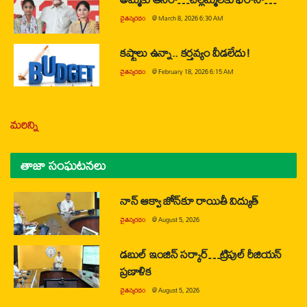
చైతన్యరధం
@
March 8, 2026 6:30 AM
కష్టాలు ఉన్నా.. కర్తవ్యం వీడలేదు!
చైతన్యరధం
@
February 18, 2026 6:15 AM
మరిన్ని
తాజా సంఘటనలు
నాన్ ఆక్వా జోన్‌కూ రాయితీ విద్యుత్
చైతన్యరధం
@
August 5, 2026
డబుల్ ఇంజిన్ సర్కార్…ట్రిపుల్ రీజియన్
ప్రణాళిక
చైతన్యరధం
@
August 5, 2026