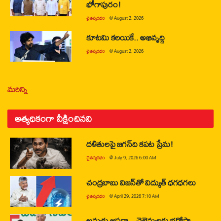
భోగాపురం!
చైతన్యరధం
@
August 2, 2026
కూటమి కలయికే.. అభివృద్ధి
చైతన్యరధం
@
August 2, 2026
మరిన్ని
అత్యధికంగా వీక్షించినవి
దళితులపై జగన్‌ది కపట ప్రేమ!
చైతన్యరధం
@
July 9, 2026 6:00 AM
చంద్రబాబు విజన్‌తో విద్యుత్ ధగధగలు
చైతన్యరధం
@
April 29, 2026 7:10 AM
అమ్మకు ఆసరా…చెల్లెమ్మలకు భరోసా…