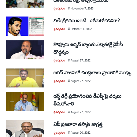
చైతన్యరధం
@
November 7, 2023
వికేంద్రీకరణ అంటే.. దోచుకోవడమా?
చైతన్యరధం
@
October 11, 2022
కొవ్వూరు అర్బన్‌ బ్యాంకు ఎన్నికల్లో వైసీపీ
దౌర్జన్యం
చైతన్యరధం
@
August 27, 2022
జగన్‌ పాలనలో చంద్రబాబు ప్రాణానికి ముప్పు
చైతన్యరధం
@
August 27, 2022
థర్డ్‌ డిగ్రీ ప్రయోగించిన డీఎస్పీపై చర్యలు
తీసుకోవాలి
చైతన్యరధం
@
August 27, 2022
ఏపీ ప్రజలారా తస్మాత్‌ జాగ్రత్త
చైతన్యరధం
@
August 20, 2022