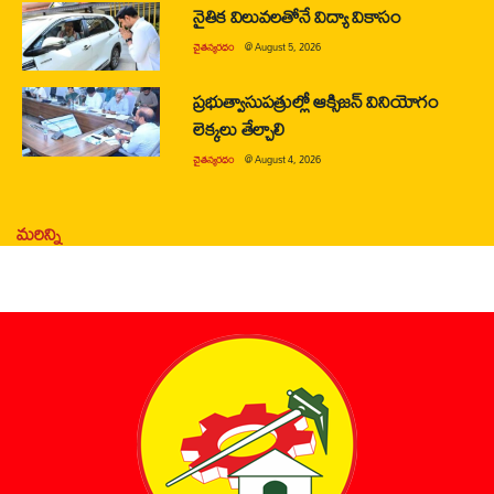
నైతిక విలువలతోనే విద్యా వికాసం
చైతన్యరధం
@
August 5, 2026
ప్రభుత్వాసుపత్రుల్లో ఆక్సిజన్ వినియోగం
లెక్కలు తేల్చాలి
చైతన్యరధం
@
August 4, 2026
మరిన్ని