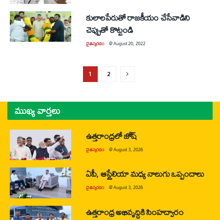
కులాలపేరుతో రాజకీయం చేసేవాడిని
చెప్పుతో కొట్టండి
చైతన్యరధం
@
August 20, 2022
1
2
ముఖ్య వార్తలు
ఉత్తరాంధ్రలో జోష్
చైతన్యరధం
@
August 3, 2026
ఏపీ, ఆస్ట్రేలియా మధ్య నాలుగు ఒప్పందాలు
చైతన్యరధం
@
August 3, 2026
ఉత్తరాంధ్ర అభివృద్ధికి సింహద్వారం