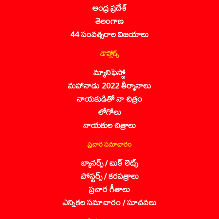
ఆంధ్ర ప్రదేశ్
తెలంగాణ
44 సంవత్సరాల విజయాలు
డౌన్లోడ్స్
మ్యానిఫెస్టో
మహానాడు 2022 తీర్మానాలు
నాయకుడితో నా చిత్రం
లోగోలు
నాయకుల చిత్రాలు
ప్రచార సమాచారం
బ్యానర్స్ / బుక్ లెట్స్
పోస్టర్స్ / కరపత్రాలు
ప్రచార గీతాలు
ఎన్నికల సమాచారం / సూచనలు