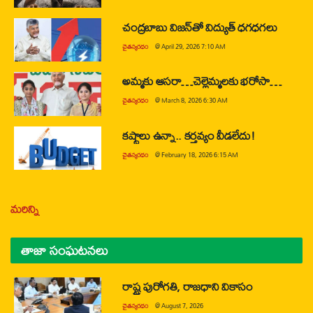
చంద్రబాబు విజన్‌తో విద్యుత్ ధగధగలు
చైతన్యరధం
@
April 29, 2026 7:10 AM
అమ్మకు ఆసరా…చెల్లెమ్మలకు భరోసా…
చైతన్యరధం
@
March 8, 2026 6:30 AM
కష్టాలు ఉన్నా.. కర్తవ్యం వీడలేదు!
చైతన్యరధం
@
February 18, 2026 6:15 AM
మరిన్ని
తాజా సంఘటనలు
రాష్ట్ర పురోగతి, రాజధాని వికాసం
చైతన్యరధం
@
August 7, 2026