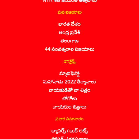
మన విజయాలు
భారత దేశం
ఆంధ్ర ప్రదేశ్
తెలంగాణ
44 సంవత్సరాల విజయాలు
డౌన్లోడ్స్
మ్యానిఫెస్టో
మహానాడు 2022 తీర్మానాలు
నాయకుడితో నా చిత్రం
లోగోలు
నాయకుల చిత్రాలు
ప్రచార సమాచారం
బ్యానర్స్ / బుక్ లెట్స్
పోస్టర్స్ / కరపత్రాలు