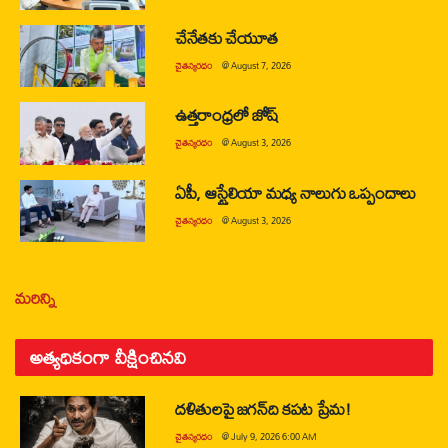
చేనేతకు చేయూత
చైతన్యరధం
@
August 7, 2026
ఉత్తరాంధ్రలో జోష్
చైతన్యరధం
@
August 3, 2026
ఏపీ, ఆస్ట్రేలియా మధ్య నాలుగు ఒప్పందాలు
చైతన్యరధం
@
August 3, 2026
మరిన్ని
అత్యధికంగా వీక్షించినవి
దళితులపై జగన్‌ది కపట ప్రేమ!
చైతన్యరధం
@
July 9, 2026 6:00 AM