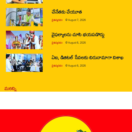
చేనేతకు చేయూత
చైతన్యరధం
@
August 7, 2026
వైఫల్యాలను చూసి భయపడొద్దు
చైతన్యరధం
@
August 6, 2026
ఏఐ, డిజిటల్ సేవలకు చిరునామాగా విశాఖ
చైతన్యరధం
@
August 6, 2026
మరిన్ని