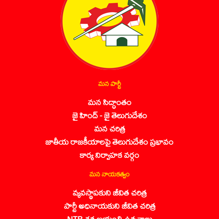
మన పార్టీ
మన సిద్ధాంతం
జై హింద్ - జై తెలుగుదేశం
మన చరిత్ర
జాతీయ రాజకీయాలపై తెలుగుదేశం ప్రభావం
కార్య నిర్వాహక వర్గం
మన నాయకత్వం
వ్యవస్థాపకుని జీవిత చరిత్ర
పార్టీ అధినాయకుని జీవిత చరిత్ర
NTR శత జయంతి ఉత్సవాలు