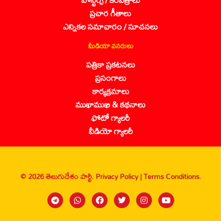
ప్రచార గీతాలు
ఎన్నికల సమాచారం / సూచనలు
మీడియా వనరులు
పత్రికా ప్రకటనలు
ప్రసంగాలు
కార్యక్రమాలు
ముఖాముఖి & కథనాలు
ఫోటో గ్యాలరీ
వీడియో గ్యాలరీ
© 2026 తెలుగుదేశం పార్టీ.
Privacy Policy |
Terms Conditions.