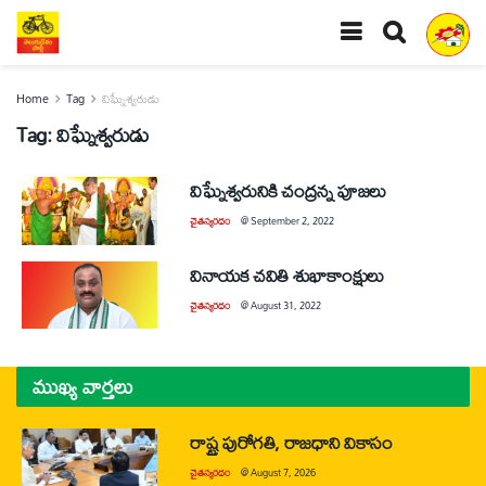
Home
Tag
విఘ్నేశ్వరుడు
Tag:
విఘ్నేశ్వరుడు
విఘ్నేశ్వరునికి చంద్రన్న పూజలు
చైతన్యరధం
@
September 2, 2022
వినాయక చవితి శుభాకాంక్షులు
చైతన్యరధం
@
August 31, 2022
ముఖ్య వార్తలు
రాష్ట్ర పురోగతి, రాజధాని వికాసం
చైతన్యరధం
@
August 7, 2026