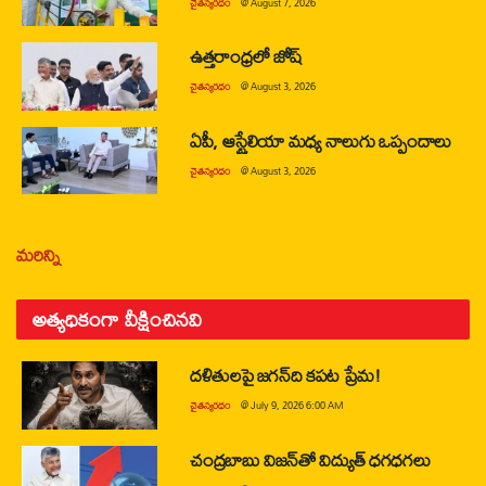
చైతన్యరధం
@
August 7, 2026
ఉత్తరాంధ్రలో జోష్
చైతన్యరధం
@
August 3, 2026
ఏపీ, ఆస్ట్రేలియా మధ్య నాలుగు ఒప్పందాలు
చైతన్యరధం
@
August 3, 2026
మరిన్ని
అత్యధికంగా వీక్షించినవి
దళితులపై జగన్‌ది కపట ప్రేమ!
చైతన్యరధం
@
July 9, 2026 6:00 AM
చంద్రబాబు విజన్‌తో విద్యుత్ ధగధగలు