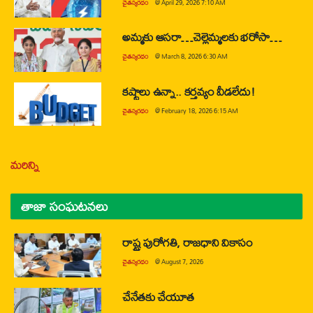
చైతన్యరధం
@
April 29, 2026 7:10 AM
అమ్మకు ఆసరా…చెల్లెమ్మలకు భరోసా…
చైతన్యరధం
@
March 8, 2026 6:30 AM
కష్టాలు ఉన్నా.. కర్తవ్యం వీడలేదు!
చైతన్యరధం
@
February 18, 2026 6:15 AM
మరిన్ని
తాజా సంఘటనలు
రాష్ట్ర పురోగతి, రాజధాని వికాసం
చైతన్యరధం
@
August 7, 2026
చేనేతకు చేయూత