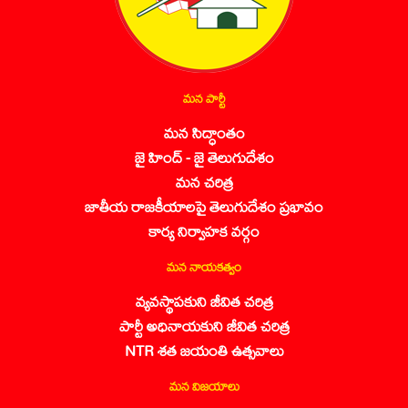
మన పార్టీ
మన సిద్ధాంతం
జై హింద్ - జై తెలుగుదేశం
మన చరిత్ర
జాతీయ రాజకీయాలపై తెలుగుదేశం ప్రభావం
కార్య నిర్వాహక వర్గం
మన నాయకత్వం
వ్యవస్థాపకుని జీవిత చరిత్ర
పార్టీ అధినాయకుని జీవిత చరిత్ర
NTR శత జయంతి ఉత్సవాలు
మన విజయాలు