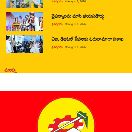
చైతన్యరధం
@
August 7, 2026
వైఫల్యాలను చూసి భయపడొద్దు
చైతన్యరధం
@
August 6, 2026
ఏఐ, డిజిటల్ సేవలకు చిరునామాగా విశాఖ
చైతన్యరధం
@
August 6, 2026
మరిన్ని