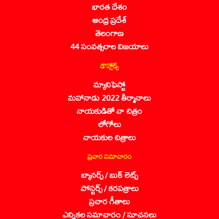
భారత దేశం
ఆంధ్ర ప్రదేశ్
తెలంగాణ
44 సంవత్సరాల విజయాలు
డౌన్లోడ్స్
మ్యానిఫెస్టో
మహానాడు 2022 తీర్మానాలు
నాయకుడితో నా చిత్రం
లోగోలు
నాయకుల చిత్రాలు
ప్రచార సమాచారం
బ్యానర్స్ / బుక్ లెట్స్
పోస్టర్స్ / కరపత్రాలు
ప్రచార గీతాలు
ఎన్నికల సమాచారం / సూచనలు