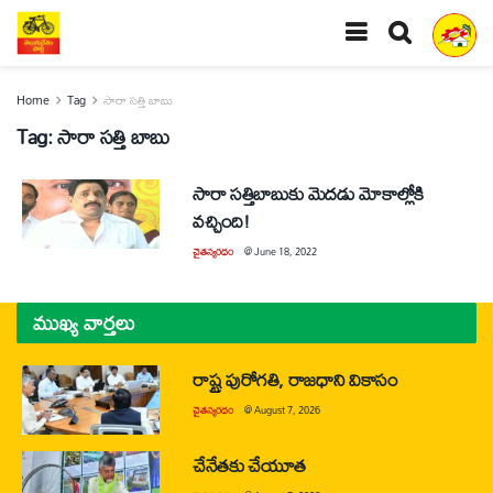
Home
Tag
సారా సత్తి బాబు
Tag:
సారా సత్తి బాబు
సారా సత్తిబాబుకు మెదడు మోకాల్లోకి
వచ్చింది!
చైతన్యరధం
@
June 18, 2022
ముఖ్య వార్తలు
రాష్ట్ర పురోగతి, రాజధాని వికాసం
చైతన్యరధం
@
August 7, 2026
చేనేతకు చేయూత