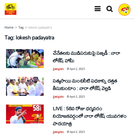
Home
Tag
lokesh padayatra
Tag:
lokesh padayatra
చేనేతలకు ముడిసరుకుపై సబ్సిడీ : నారా
లోకేష్ హామీ
చైతన్యరధం
@
April 2, 2023
సత్యసాయి మంచినీటి పధకాన్ని దత్తత
తీసుకుంటాం : నారా లోకేష్ వెల్లడి
చైతన్యరధం
@
April 2, 2023
LIVE : 58వ రోజు ధర్మవరం
నియోజ‌క‌వ‌ర్గంలో నారా లోకేష్ యువ‌గ‌ళం
పాద‌యాత్ర
చైతన్యరధం
@
April 2, 2023