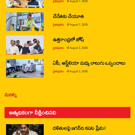
చైతన్యరధం
@
August 7, 2026
చేనేతకు చేయూత
చైతన్యరధం
@
August 7, 2026
ఉత్తరాంధ్రలో జోష్
చైతన్యరధం
@
August 3, 2026
ఏపీ, ఆస్ట్రేలియా మధ్య నాలుగు ఒప్పందాలు
చైతన్యరధం
@
August 3, 2026
మరిన్ని
అత్యధికంగా వీక్షించినవి
దళితులపై జగన్‌ది కపట ప్రేమ!