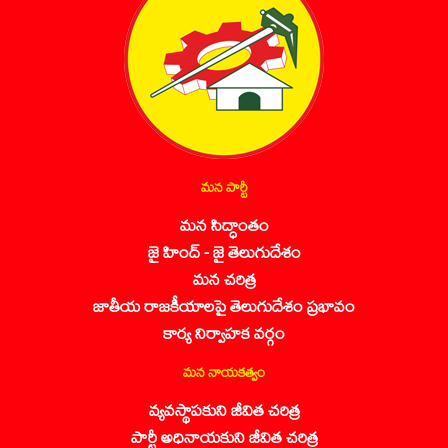
మన పార్టీ
మన సిద్ధాంతం
జై హింద్ - జై తెలుగుదేశం
మన చరిత్ర
జాతీయ రాజకీయాలపై తెలుగుదేశం ప్రభావం
కార్య నిర్వాహక వర్గం
మన నాయకత్వం
వ్యవస్థాపకుని జీవిత చరిత్ర
పార్టీ అధినాయకుని జీవిత చరిత్ర