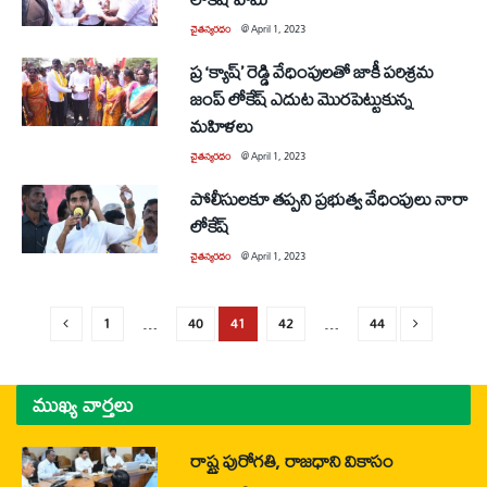
చైతన్యరధం
@
April 1, 2023
ప్ర ‘క్యాష్’ రెడ్డి వేధింపులతో జాకీ పరిశ్రమ
జంప్ లోకేష్ ఎదుట మొరపెట్టుకున్న
మహిళలు
చైతన్యరధం
@
April 1, 2023
పోలీసులకూ తప్పని ప్రభుత్వ వేధింపులు నారా
లోకేష్
చైతన్యరధం
@
April 1, 2023
1
…
40
41
42
…
44
ముఖ్య వార్తలు
రాష్ట్ర పురోగతి, రాజధాని వికాసం