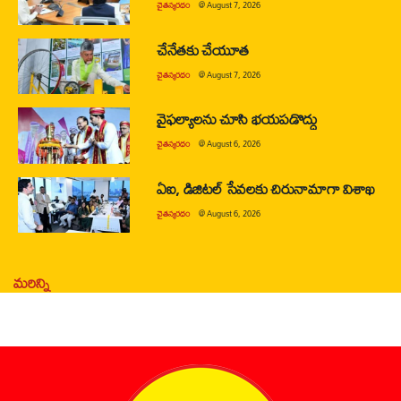
చైతన్యరధం
@
August 7, 2026
చేనేతకు చేయూత
చైతన్యరధం
@
August 7, 2026
వైఫల్యాలను చూసి భయపడొద్దు
చైతన్యరధం
@
August 6, 2026
ఏఐ, డిజిటల్ సేవలకు చిరునామాగా విశాఖ
చైతన్యరధం
@
August 6, 2026
మరిన్ని