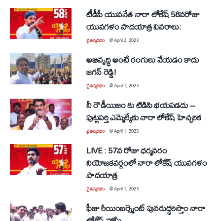
టీడీపీ యువనేత నారా లోకేష్ 58వరోజు
యువగళం పాదయాత్ర వివరాలు:
చైతన్యరధం
@
April 2, 2023
అభివృద్ధి అంటే రంగులు వేయ‌డం కాదు
జ‌గ‌న్ రెడ్డి!
చైతన్యరధం
@
April 1, 2023
నీ రౌడీయిజం కు టిడిపి భయపడదు –
పుట్టపర్తి ఎమ్మెల్యేకు నారా లోకేష్ హెచ్చరిక
చైతన్యరధం
@
April 1, 2023
LIVE : 57వ రోజు ధర్మవరం
నియోజ‌క‌వ‌ర్గంలో నారా లోకేష్ యువ‌గ‌ళం
పాద‌యాత్ర
చైతన్యరధం
@
April 1, 2023
ఫీజు రీయింబర్స్మెంట్ పునరుద్ధరిస్తాం నారా
లోకేష్ హామీ