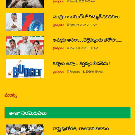
చైతన్యరధం
@
July 9, 2026 6:00 AM
చంద్రబాబు విజన్‌తో విద్యుత్ ధగధగలు
చైతన్యరధం
@
April 29, 2026 7:10 AM
అమ్మకు ఆసరా…చెల్లెమ్మలకు భరోసా…
చైతన్యరధం
@
March 8, 2026 6:30 AM
కష్టాలు ఉన్నా.. కర్తవ్యం వీడలేదు!
చైతన్యరధం
@
February 18, 2026 6:15 AM
మరిన్ని
తాజా సంఘటనలు
రాష్ట్ర పురోగతి, రాజధాని వికాసం