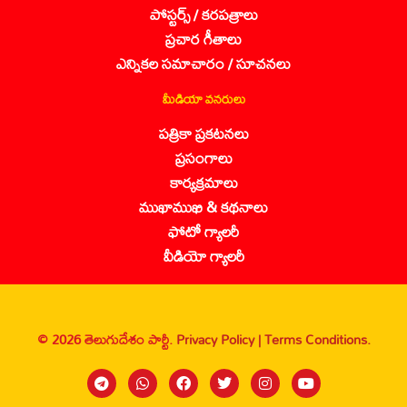
పోస్టర్స్ / కరపత్రాలు
ప్రచార గీతాలు
ఎన్నికల సమాచారం / సూచనలు
మీడియా వనరులు
పత్రికా ప్రకటనలు
ప్రసంగాలు
కార్యక్రమాలు
ముఖాముఖి & కథనాలు
ఫోటో గ్యాలరీ
వీడియో గ్యాలరీ
© 2026 తెలుగుదేశం పార్టీ.
Privacy Policy |
Terms Conditions.