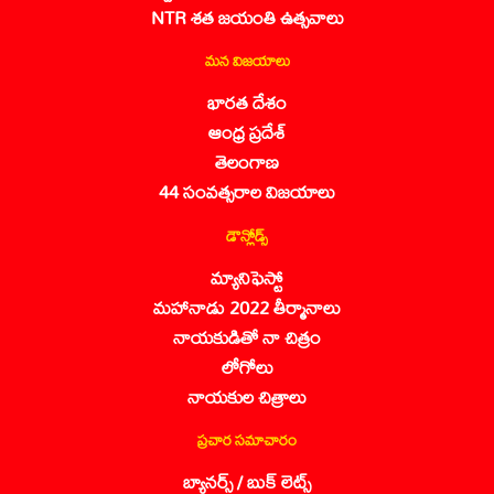
NTR శత జయంతి ఉత్సవాలు
మన విజయాలు
భారత దేశం
ఆంధ్ర ప్రదేశ్
తెలంగాణ
44 సంవత్సరాల విజయాలు
డౌన్లోడ్స్
మ్యానిఫెస్టో
మహానాడు 2022 తీర్మానాలు
నాయకుడితో నా చిత్రం
లోగోలు
నాయకుల చిత్రాలు
ప్రచార సమాచారం
బ్యానర్స్ / బుక్ లెట్స్