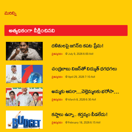
మరిన్ని
అత్యధికంగా వీక్షించినవి
దళితులపై జగన్‌ది కపట ప్రేమ!
చైతన్యరధం
@
July 9, 2026 6:00 AM
చంద్రబాబు విజన్‌తో విద్యుత్ ధగధగలు
చైతన్యరధం
@
April 29, 2026 7:10 AM
అమ్మకు ఆసరా…చెల్లెమ్మలకు భరోసా…
చైతన్యరధం
@
March 8, 2026 6:30 AM
కష్టాలు ఉన్నా.. కర్తవ్యం వీడలేదు!
చైతన్యరధం
@
February 18, 2026 6:15 AM