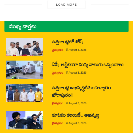
LOAD MORE
ముఖ్య వార్తలు
ఉత్తరాంధ్రలో జోష్
చైతన్యరధం
@
August 3, 2026
ఏపీ, ఆస్ట్రేలియా మధ్య నాలుగు ఒప్పందాలు
చైతన్యరధం
@
August 3, 2026
ఉత్తరాంధ్ర అభివృద్ధికి సింహద్వారం
భోగాపురం!
చైతన్యరధం
@
August 2, 2026
కూటమి కలయికే.. అభివృద్ధి
చైతన్యరధం
@
August 2, 2026