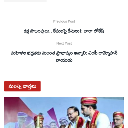
Previous Post
కక్ష సాధింపులు.. కేసులపై కేసులు!: నారా లోకేష్
Next Post
మహిళల భద్రతకు మరింత ప్రాధాన్యం ఇవ్వాలి: ఎంపీ రామ్మోహన్‌
నాయుడు
మరిన్ని
వార్తలు