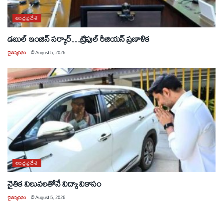
ఆంధ్రప్రదేశ్
డబుల్ ఇంజిన్ సర్కార్…ట్రిపుల్ రీజియన్ ప్రణాళిక
చైతన్యరధం
@
August 5, 2026
ఆంధ్రప్రదేశ్
నైతిక విలువలతోనే విద్యా వికాసం
చైతన్యరధం
@
August 5, 2026