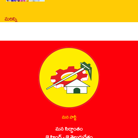
మరిన్ని
మన పార్టీ
మన సిద్ధాంతం
జై హింద్ - జై తెలుగుదేశం