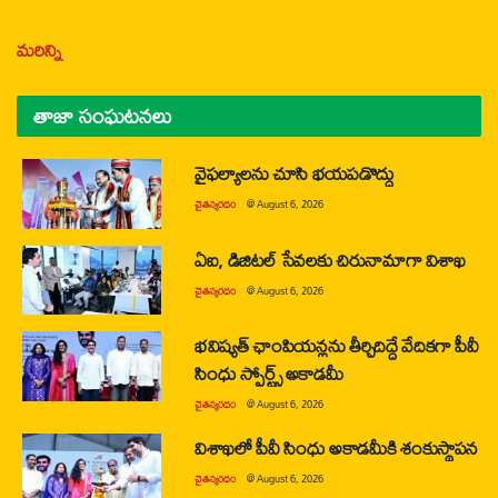
మరిన్ని
తాజా సంఘటనలు
వైఫల్యాలను చూసి భయపడొద్దు
చైతన్యరధం
@
August 6, 2026
ఏఐ, డిజిటల్ సేవలకు చిరునామాగా విశాఖ
చైతన్యరధం
@
August 6, 2026
భవిష్యత్ ఛాంపియన్లను తీర్చిదిద్దే వేదికగా పీవీ
సింధు స్పోర్ట్స్ అకాడమీ
చైతన్యరధం
@
August 6, 2026
విశాఖలో పీవీ సింధు అకాడమీకి శంకుస్థాపన
చైతన్యరధం
@
August 6, 2026