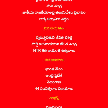
మన చరిత్ర
జాతీయ రాజకీయాలపై తెలుగుదేశం ప్రభావం
కార్య నిర్వాహక వర్గం
మన నాయకత్వం
వ్యవస్థాపకుని జీవిత చరిత్ర
పార్టీ అధినాయకుని జీవిత చరిత్ర
NTR శత జయంతి ఉత్సవాలు
మన విజయాలు
భారత దేశం
ఆంధ్ర ప్రదేశ్
తెలంగాణ
44 సంవత్సరాల విజయాలు
డౌన్లోడ్స్
మ్యానిఫెస్టో