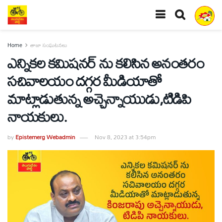
Home
తాజా సంఘటనలు
ఎన్నికల కమిషనర్ ను కలిసిన అనంతరం
సచివాలయం దగ్గర మీడియాతో
మాట్లాడుతున్న అచ్చెన్నాయుడు,టిడిపి
నాయకులు.
by
Epistemerg Webadmin
Nov 8, 2023 at 3:54pm