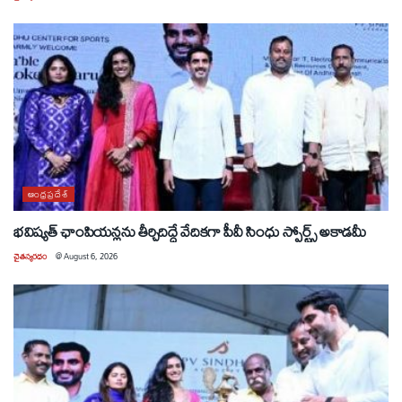
ఆంధ్రప్రదేశ్
భవిష్యత్ ఛాంపియన్లను తీర్చిదిద్దే వేదికగా పీవీ సింధు స్పోర్ట్స్ అకాడమీ
చైతన్యరధం
@
August 6, 2026