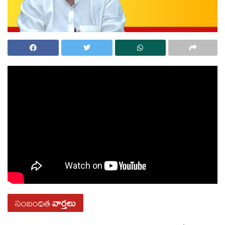
సంబంధిత
వార్తలు