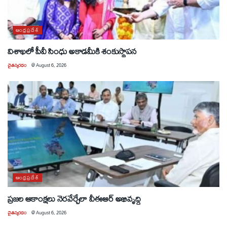
ఆంధ్రప్రదేశ్
విశాఖలో పీవీ సింధు అకాడమీకి శంకుస్థాపన
చైతన్యరధం
@
August 6, 2026
ఆంధ్రప్రదేశ్
ప్రజల ఆకాంక్షలు నెరవేర్చేలా వీఈఆర్ అభివృద్ధి
చైతన్యరధం
@
August 6, 2026