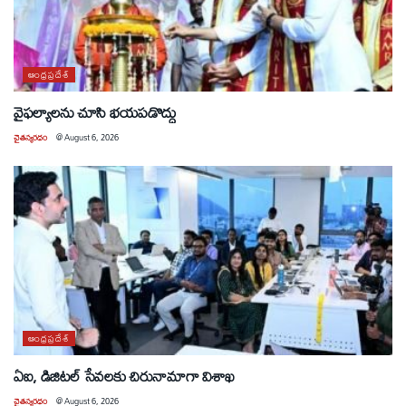
ఆంధ్రప్రదేశ్
వైఫల్యాలను చూసి భయపడొద్దు
చైతన్యరధం
@
August 6, 2026
ఆంధ్రప్రదేశ్
ఏఐ, డిజిటల్ సేవలకు చిరునామాగా విశాఖ
చైతన్యరధం
@
August 6, 2026