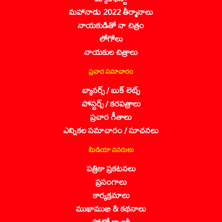
మహానాడు 2022 తీర్మానాలు
నాయకుడితో నా చిత్రం
లోగోలు
నాయకుల చిత్రాలు
ప్రచార సమాచారం
బ్యానర్స్ / బుక్ లెట్స్
పోస్టర్స్ / కరపత్రాలు
ప్రచార గీతాలు
ఎన్నికల సమాచారం / సూచనలు
మీడియా వనరులు
పత్రికా ప్రకటనలు
ప్రసంగాలు
కార్యక్రమాలు
ముఖాముఖి & కథనాలు
ఫోటో గ్యాలరీ