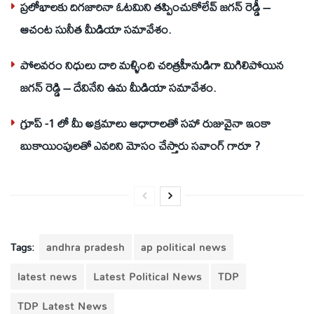
ప్రలోభాలకు దిగజారినా ఓటమిని తప్పించుకోలేవ్ జగన్ రెడ్డీ –
ఆచంట సునీత మీడియా సమావేశం.
పోలవరం నిధులు దారి మళ్ళించి చరిత్రహీనుడిగా మిగిలిపోయిన
జగన్ రెడ్డి – దేవినేని ఉమ మీడియా సమావేశం.
గ్రూప్ -1 లో మీ అక్రమాలు ఆధారాలతో సహా రుజువైనా ఇంకా
బుకాయింపులతో ఎవరిని మోసం చేస్తారు సవాంగ్ గారూ ?
Tags:
andhra pradesh
ap political news
latest news
Latest Political News
TDP
TDP Latest News