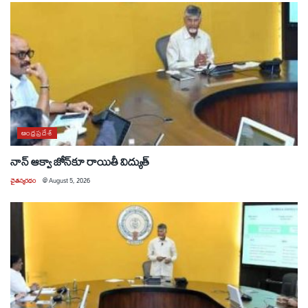
ఆంధ్రప్రదేశ్
నాన్ ఆక్వా జోన్‌కూ రాయితీ విద్యుత్
చైతన్యరధం
@
August 5, 2026