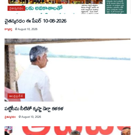
చైతన్యరధం
చైతన్యరధం ఈ పేపర్ 10-08-2026
కార్యకర్త
@
August 10, 2026
ఆంధ్రప్రదేశ్
పట్టిసీమ నీటితో కృష్ణా డెల్టా కళకళ
చైతన్యరధం
@
August 10, 2026