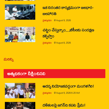
ఇక నిరంతర కార్యక్రమంగా జలధార-
జలహారతి
చైతన్యరధం
@
August 9, 2026
చట్టం చేస్తున్నాం…బీసీలకు సంరక్షణ
కల్పిస్తాం
చైతన్యరధం
@
August 8, 2026
మరిన్ని
అత్యధికంగా వీక్షించినవి
ఆదర్శ నియోజకవర్గంగా మంగళగిరి!
చైతన్యరధం
@
August 9, 2026 6:20 AM
దళితులపై జగన్‌ది కపట ప్రేమ!