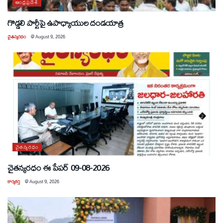
ఆంధ్రప్రదేశ్
గొడ్డలి పార్టీపై ఉపాధ్యాయుల దండయాత్ర
చైతన్యరధం
@
August 9, 2026
చైతన్యరధం
చైతన్యరధం ఈ పేపర్ 09-08-2026
కార్యకర్త
@
August 9, 2026