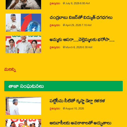
చైతన్యరధం
@
July 9, 2026 6:00 AM
చంద్రబాబు విజన్‌తో విద్యుత్ ధగధగలు
చైతన్యరధం
@
April 29, 2026 7:10 AM
అమ్మకు ఆసరా…చెల్లెమ్మలకు భరోసా…
చైతన్యరధం
@
March 8, 2026 6:30 AM
మరిన్ని
తాజా సంఘటనలు
పట్టిసీమ నీటితో కృష్ణా డెల్టా కళకళ
చైతన్యరధం
@
August 10, 2026
ఆదివాసీలకు అవకాశాలతో అద్భుతాలు