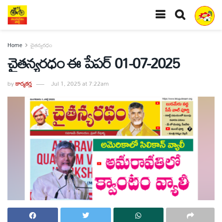
Home
చైతన్యరధం
చైతన్యరధం ఈ పేపర్ 01-07-2025
by
కార్యకర్త
Jul 1, 2025 at 7:22am