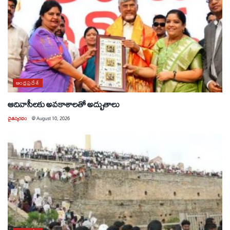
ఆంధ్రప్రదేశ్
ఆదివాసీలకు అవకాశాలతో అద్భుతాలు
చైతన్యరధం
@
August 10, 2026