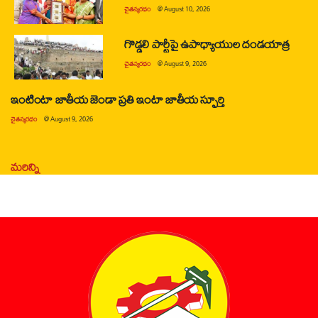
చైతన్యరధం
@
August 10, 2026
గొడ్డలి పార్టీపై ఉపాధ్యాయుల దండయాత్ర
చైతన్యరధం
@
August 9, 2026
ఇంటింటా జాతీయ జెండా ప్రతి ఇంటా జాతీయ స్ఫూర్తి
చైతన్యరధం
@
August 9, 2026
మరిన్ని