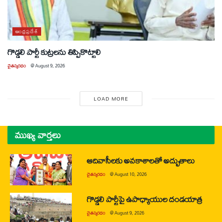
ఆంధ్రప్రదేశ్
గొడ్డలి పార్టీ కుట్రలను తిప్పికొట్టాలి
చైతన్యరధం
@
August 9, 2026
LOAD MORE
ముఖ్య వార్తలు
ఆదివాసీలకు అవకాశాలతో అద్భుతాలు
చైతన్యరధం
@
August 10, 2026
గొడ్డలి పార్టీపై ఉపాధ్యాయుల దండయాత్ర
చైతన్యరధం
@
August 9, 2026