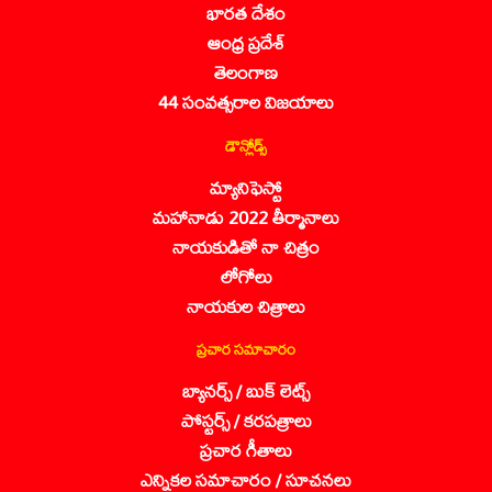
భారత దేశం
ఆంధ్ర ప్రదేశ్
తెలంగాణ
44 సంవత్సరాల విజయాలు
డౌన్లోడ్స్
మ్యానిఫెస్టో
మహానాడు 2022 తీర్మానాలు
నాయకుడితో నా చిత్రం
లోగోలు
నాయకుల చిత్రాలు
ప్రచార సమాచారం
బ్యానర్స్ / బుక్ లెట్స్
పోస్టర్స్ / కరపత్రాలు
ప్రచార గీతాలు
ఎన్నికల సమాచారం / సూచనలు