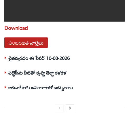
Download
సంబంధిత
వార్తలు
చైతన్యరధం ఈ పేపర్ 10-08-2026
పట్టిసీమ నీటితో కృష్ణా డెల్టా కళకళ
ఆదివాసీలకు అవకాశాలతో అద్భుతాలు