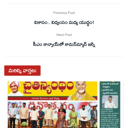
Previous Post
వికాసం.. విధ్వంసం మధ్య యుద్ధం!
Next Post
సీఎం కాన్వాయ్‌లో కామన్‌మ్యాన్‌ జర్నీ
మరిన్ని
వార్తలు