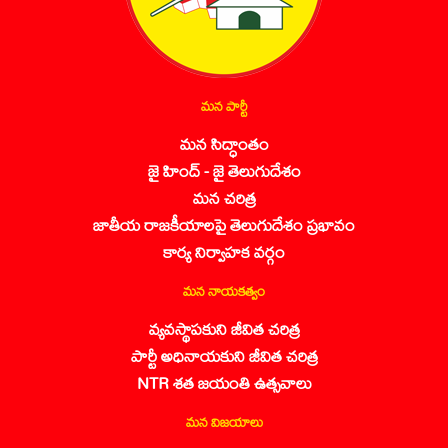
మన పార్టీ
మన సిద్ధాంతం
జై హింద్ - జై తెలుగుదేశం
మన చరిత్ర
జాతీయ రాజకీయాలపై తెలుగుదేశం ప్రభావం
కార్య నిర్వాహక వర్గం
మన నాయకత్వం
వ్యవస్థాపకుని జీవిత చరిత్ర
పార్టీ అధినాయకుని జీవిత చరిత్ర
NTR శత జయంతి ఉత్సవాలు
మన విజయాలు