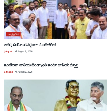
ఆంధ్రప్రదేశ్
ఆదర్శ నియోజకవర్గంగా మంగళగిరి!
చైతన్యరధం
@
August 9, 2026
ఆంధ్రప్రదేశ్
ఇంటింటా జాతీయ జెండా ప్రతి ఇంటా జాతీయ స్ఫూర్తి
చైతన్యరధం
@
August 9, 2026