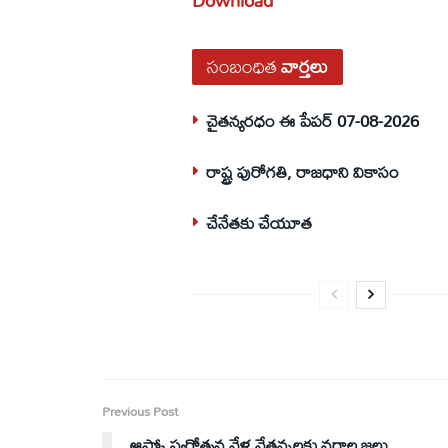
సంబంధిత
వార్తలు
చైతన్యరధం ఈ పేపర్ 07-08-2026
రాష్ట్ర పురోగతి, రాజధాని వికాసం
చేనేతకు చేయూత
Previous Post
ఆప్కో స్వర్ణోత్సవ వేళ నేతన్నలకు వరాల జల్లు