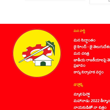
మన పార్టీ
మన సిద్ధాంతం
జై హింద్ - జై తెలుగుదేశ
మన చరిత్ర
జాతీయ రాజకీయాలపై తె
ప్రభావం
కార్య నిర్వాహక వర్గం
డౌన్లోడ్స్
మ్యానిఫెస్టో
మహానాడు 2022 తీర్మాన
నాయకుడితో నా చిత్రం