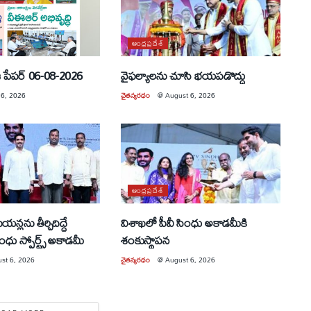
ఆంధ్రప్రదేశ్
 పేపర్ 06-08-2026
వైఫల్యాలను చూసి భయపడొద్దు
 6, 2026
చైతన్యరధం
@
August 6, 2026
ఆంధ్రప్రదేశ్
న్లను తీర్చిదిద్దే
విశాఖలో పీవీ సింధు అకాడమీకి
ింధు స్పోర్ట్స్ అకాడమీ
శంకుస్థాపన
st 6, 2026
చైతన్యరధం
@
August 6, 2026