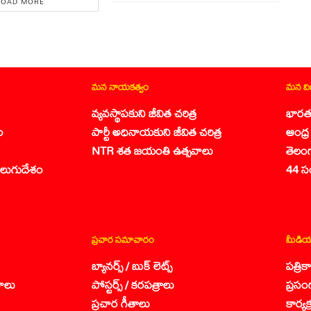
LOAD MORE
మన నాయకత్వం
మన వ
వ్యవస్థాపకుని జీవిత చరిత్ర
భారత
ం
పార్టీ అధినాయకుని జీవిత చరిత్ర
ఆంధ్ర 
NTR శత జయంతి ఉత్సవాలు
తెలం
లుగుదేశం
44 స
ప్రచార సమాచారం
మీడియ
బ్యానర్స్ / బుక్ లెట్స్
పత్రి
ాలు
పోస్టర్స్ / కరపత్రాలు
ప్రసం
ప్రచార గీతాలు
కార్య