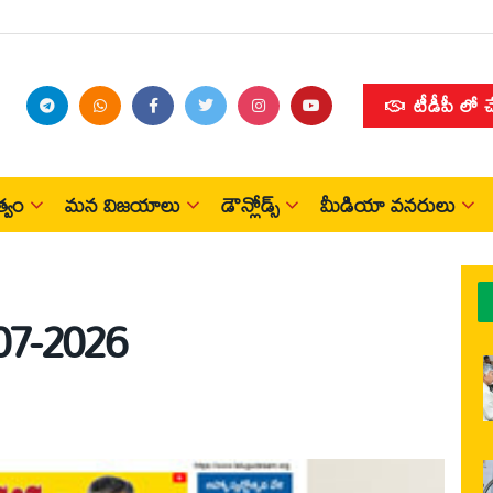
టీడీపీ లో 
్వం
మన విజయాలు
డౌన్లోడ్స్
మీడియా వనరులు
07-2026