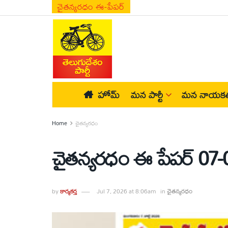
చైతన్యరధం ఈ-పేపర్
హోమ్
మన పార్టీ
మన నాయకత
Home
చైతన్యరధం
చైతన్యరధం ఈ పేపర్ 07-
by
కార్యకర్త
Jul 7, 2026 at 8:06am
in
చైతన్యరధం