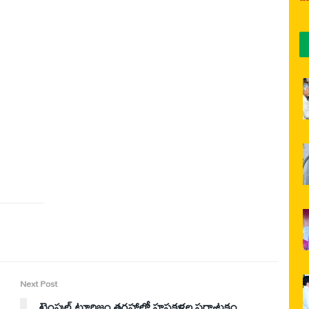
Next Post
టెంపుల్ టూరిజం తరహాలో హస్తకళల పర్యాటకం