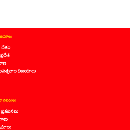
ిజయాలు
 దేశం
ప్రదేశ్
గాణ
ంవత్సరాల విజయాలు
ా వనరులు
కా ప్రకటనలు
గాలు
క్రమాలు