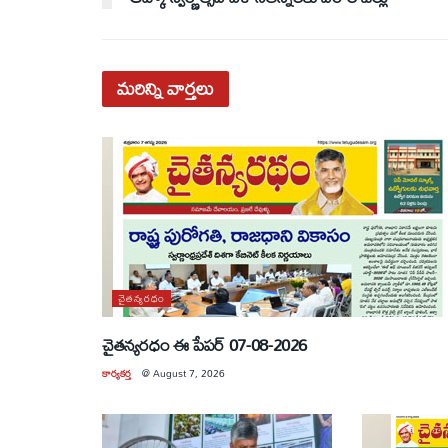
మరిన్ని
వార్తలు
చైతన్యరధం
చైతన్యరధం ఈ పేపర్ 07-08-2026
కార్యకర్త
@
August 7, 2026