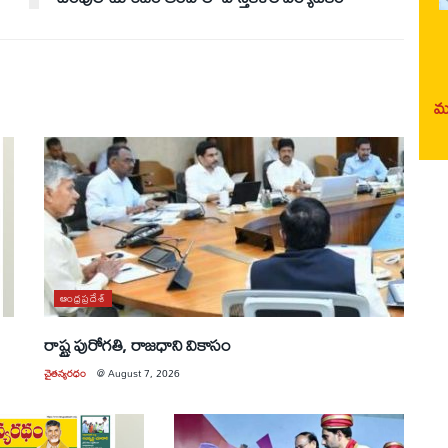
మర
ఆంధ్రప్రదేశ్
రాష్ట్ర పురోగతి, రాజధాని వికాసం
చైతన్యరధం
@
August 7, 2026