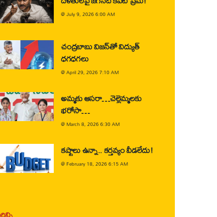
దళితులపై జగన్‌ది కపట ప్రేమ!
@
July 9, 2026 6:00 AM
చంద్రబాబు విజన్‌తో విద్యుత్
ధగధగలు
@
April 29, 2026 7:10 AM
అమ్మకు ఆసరా…చెల్లెమ్మలకు
భరోసా…
@
March 8, 2026 6:30 AM
కష్టాలు ఉన్నా.. కర్తవ్యం వీడలేదు!
@
February 18, 2026 6:15 AM
ిన్ని