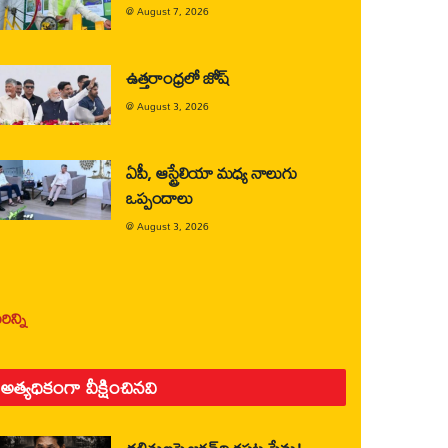
@
August 7, 2026
ఉత్తరాంధ్రలో జోష్
@
August 3, 2026
ఏపీ, ఆస్ట్రేలియా మధ్య నాలుగు
ఒప్పందాలు
@
August 3, 2026
ిన్ని
అత్యధికంగా వీక్షించినవి