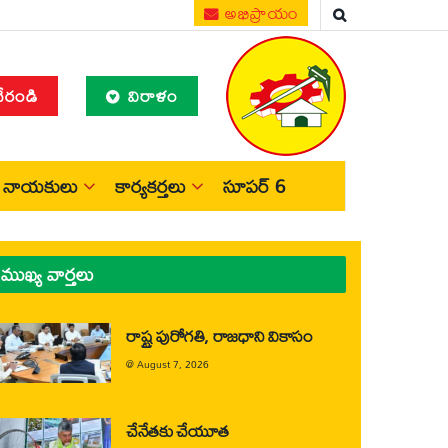
అభిప్రాయం
చేరండి
విరాళం
నాయకులు
కార్యకర్తలు
సూపర్ 6
ముఖ్య వార్తలు
రాష్ట్ర పురోగతి, రాజధాని వికాసం
@
August 7, 2026
చేనేతకు చేయూత