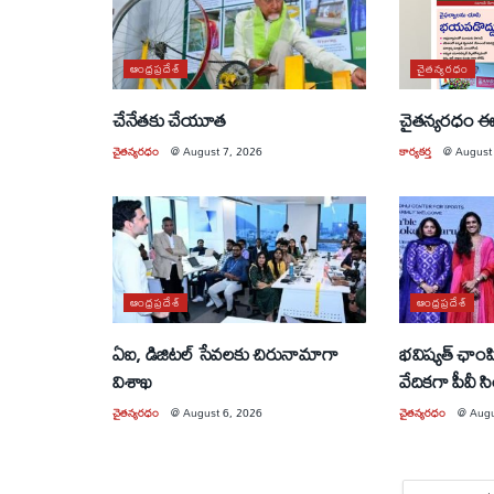
ఆంధ్రప్రదేశ్
చైతన్యరధం
చేనేతకు చేయూత
చైతన్యరధం ఈ
చైతన్యరధం
@
August 7, 2026
కార్యకర్త
@
August
ఆంధ్రప్రదేశ్
ఆంధ్రప్రదేశ్
ఏఐ, డిజిటల్ సేవలకు చిరునామాగా
భవిష్యత్ ఛాంపియ
విశాఖ
వేదికగా పీవీ స
చైతన్యరధం
@
August 6, 2026
చైతన్యరధం
@
Augu