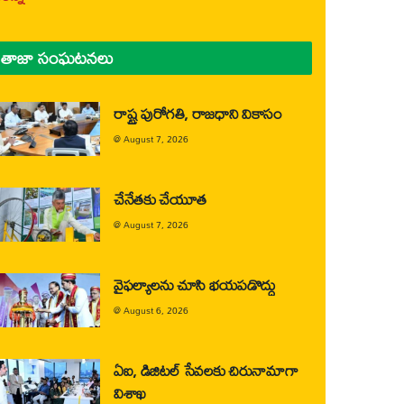
తాజా సంఘటనలు
రాష్ట్ర పురోగతి, రాజధాని వికాసం
@
August 7, 2026
చేనేతకు చేయూత
@
August 7, 2026
వైఫల్యాలను చూసి భయపడొద్దు
@
August 6, 2026
ఏఐ, డిజిటల్ సేవలకు చిరునామాగా
విశాఖ