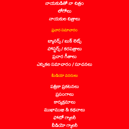
నాయకుడితో నా చిత్రం
లోగోలు
నాయకుల చిత్రాలు
ప్రచార సమాచారం
బ్యానర్స్ / బుక్ లెట్స్
పోస్టర్స్ / కరపత్రాలు
ప్రచార గీతాలు
ఎన్నికల సమాచారం / సూచనలు
మీడియా వనరులు
పత్రికా ప్రకటనలు
ప్రసంగాలు
కార్యక్రమాలు
ముఖాముఖి & కథనాలు
ఫోటో గ్యాలరీ
వీడియో గ్యాలరీ