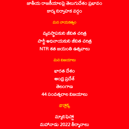
జాతీయ రాజకీయాలపై తెలుగుదేశం ప్రభావం
కార్య నిర్వాహక వర్గం
మన నాయకత్వం
వ్యవస్థాపకుని జీవిత చరిత్ర
పార్టీ అధినాయకుని జీవిత చరిత్ర
NTR శత జయంతి ఉత్సవాలు
మన విజయాలు
భారత దేశం
ఆంధ్ర ప్రదేశ్
తెలంగాణ
44 సంవత్సరాల విజయాలు
డౌన్లోడ్స్
మ్యానిఫెస్టో
మహానాడు 2022 తీర్మానాలు