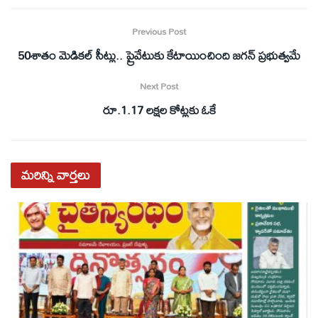
Previous Post
50శాతం మెడికల్ సీట్లు.. ప్రైవేటుకు కేటాయించింది జగన్ ప్రభుత్వమే
Next Post
రూ.1.17 లక్షల కోట్లకు ఓకే
మరిన్ని
వార్తలు