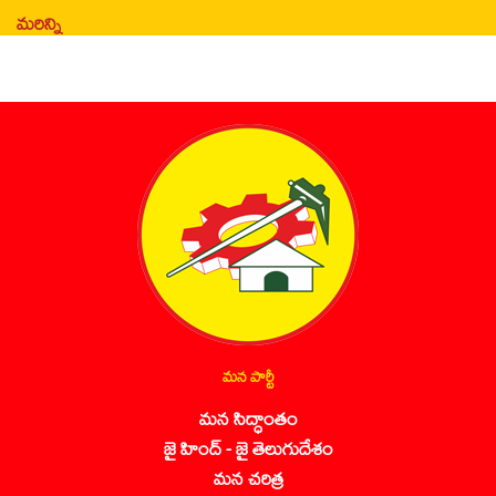
మరిన్ని
మన పార్టీ
మన సిద్ధాంతం
జై హింద్ - జై తెలుగుదేశం
మన చరిత్ర