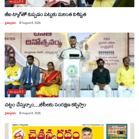
ఆంధ్రప్రదేశ్
జీఐ ట్యాగ్‌తో కుప్పడం పట్టుకు మరింత విశిష్టత
చైతన్యరధం
@
August 8, 2026
ఆంధ్రప్రదేశ్
చట్టం చేస్తున్నాం…బీసీలకు సంరక్షణ కల్పిస్తాం
చైతన్యరధం
@
August 8, 2026