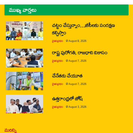
ముఖ్య వార్తలు
చట్టం చేస్తున్నాం…బీసీలకు సంరక్షణ
కల్పిస్తాం
చైతన్యరధం
@
August 8, 2026
రాష్ట్ర పురోగతి, రాజధాని వికాసం
చైతన్యరధం
@
August 7, 2026
చేనేతకు చేయూత
చైతన్యరధం
@
August 7, 2026
ఉత్తరాంధ్రలో జోష్
చైతన్యరధం
@
August 3, 2026
మరిన్ని