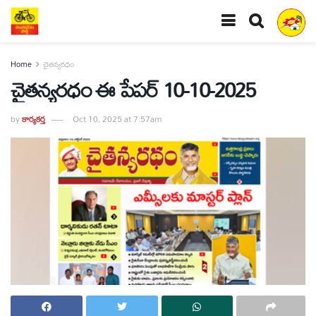
Home
చైతన్యరధం
చైతన్యరధం ఈ పేపర్ 10-10-2025
by
కార్యకర్త
Oct 10, 2025 at 7:57am