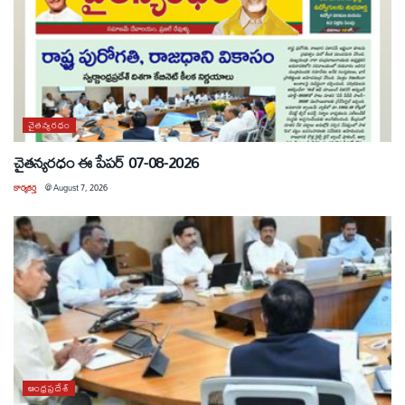
చైతన్యరధం
చైతన్యరధం ఈ పేపర్ 07-08-2026
కార్యకర్త
@
August 7, 2026
ఆంధ్రప్రదేశ్