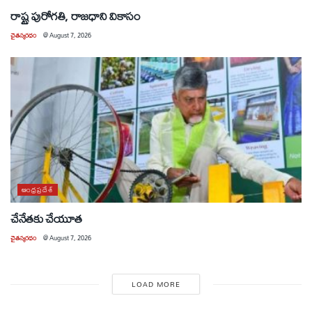
రాష్ట్ర పురోగతి, రాజధాని వికాసం
చైతన్యరధం
@
August 7, 2026
ఆంధ్రప్రదేశ్
చేనేతకు చేయూత
చైతన్యరధం
@
August 7, 2026
LOAD MORE