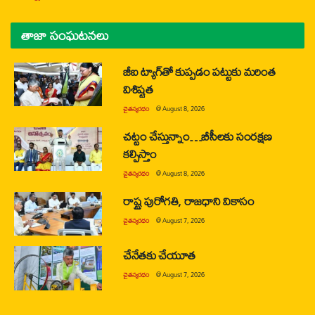
తాజా సంఘటనలు
జీఐ ట్యాగ్‌తో కుప్పడం పట్టుకు మరింత
విశిష్టత
చైతన్యరధం
@
August 8, 2026
చట్టం చేస్తున్నాం…బీసీలకు సంరక్షణ
కల్పిస్తాం
చైతన్యరధం
@
August 8, 2026
రాష్ట్ర పురోగతి, రాజధాని వికాసం
చైతన్యరధం
@
August 7, 2026
చేనేతకు చేయూత
చైతన్యరధం
@
August 7, 2026