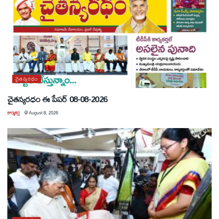
చైతన్యరధం
చైతన్యరధం ఈ పేపర్ 08-08-2026
కార్యకర్త
@
August 8, 2026