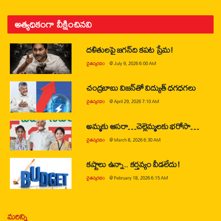
అత్యధికంగా వీక్షించినవి
దళితులపై జగన్‌ది కపట ప్రేమ!
చైతన్యరధం
@
July 9, 2026 6:00 AM
చంద్రబాబు విజన్‌తో విద్యుత్ ధగధగలు
చైతన్యరధం
@
April 29, 2026 7:10 AM
అమ్మకు ఆసరా…చెల్లెమ్మలకు భరోసా…
చైతన్యరధం
@
March 8, 2026 6:30 AM
కష్టాలు ఉన్నా.. కర్తవ్యం వీడలేదు!
చైతన్యరధం
@
February 18, 2026 6:15 AM
మరిన్ని