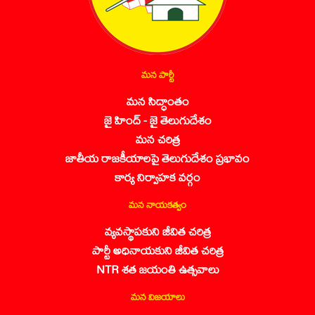
మన పార్టీ
మన సిద్ధాంతం
జై హింద్ - జై తెలుగుదేశం
మన చరిత్ర
జాతీయ రాజకీయాలపై తెలుగుదేశం ప్రభావం
కార్య నిర్వాహక వర్గం
మన నాయకత్వం
వ్యవస్థాపకుని జీవిత చరిత్ర
పార్టీ అధినాయకుని జీవిత చరిత్ర
NTR శత జయంతి ఉత్సవాలు
మన విజయాలు