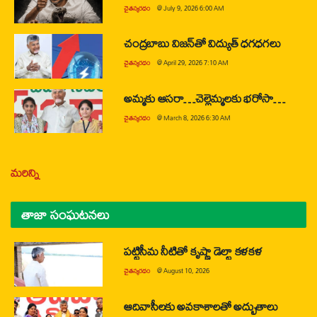
చైతన్యరధం
@
July 9, 2026 6:00 AM
చంద్రబాబు విజన్‌తో విద్యుత్ ధగధగలు
చైతన్యరధం
@
April 29, 2026 7:10 AM
అమ్మకు ఆసరా…చెల్లెమ్మలకు భరోసా…
చైతన్యరధం
@
March 8, 2026 6:30 AM
మరిన్ని
తాజా సంఘటనలు
పట్టిసీమ నీటితో కృష్ణా డెల్టా కళకళ
చైతన్యరధం
@
August 10, 2026
ఆదివాసీలకు అవకాశాలతో అద్భుతాలు