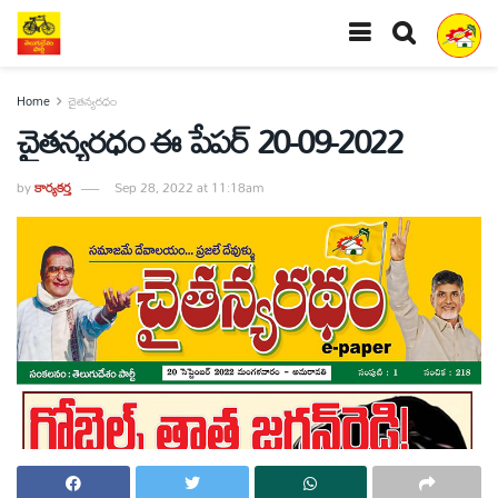
Home
చైతన్యరధం
చైతన్యరధం ఈ పేపర్ 20-09-2022
by
కార్యకర్త
Sep 28, 2022 at 11:18am