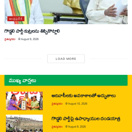
ఆంధ్రప్రదేశ్
గొడ్డలి పార్టీ కుట్రలను తిప్పికొట్టాలి
చైతన్యరధం
@
August 9, 2026
LOAD MORE
ముఖ్య వార్తలు
ఆదివాసీలకు అవకాశాలతో అద్భుతాలు
చైతన్యరధం
@
August 10, 2026
గొడ్డలి పార్టీపై ఉపాధ్యాయుల దండయాత్ర
చైతన్యరధం
@
August 9, 2026