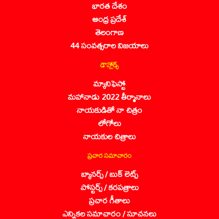
భారత దేశం
ఆంధ్ర ప్రదేశ్
తెలంగాణ
44 సంవత్సరాల విజయాలు
డౌన్లోడ్స్
మ్యానిఫెస్టో
మహానాడు 2022 తీర్మానాలు
నాయకుడితో నా చిత్రం
లోగోలు
నాయకుల చిత్రాలు
ప్రచార సమాచారం
బ్యానర్స్ / బుక్ లెట్స్
పోస్టర్స్ / కరపత్రాలు
ప్రచార గీతాలు
ఎన్నికల సమాచారం / సూచనలు