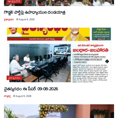
ఆంధ్రప్రదేశ్
గొడ్డలి పార్టీపై ఉపాధ్యాయుల దండయాత్ర
చైతన్యరధం
@
August 9, 2026
చైతన్యరధం
చైతన్యరధం ఈ పేపర్ 09-08-2026
కార్యకర్త
@
August 9, 2026