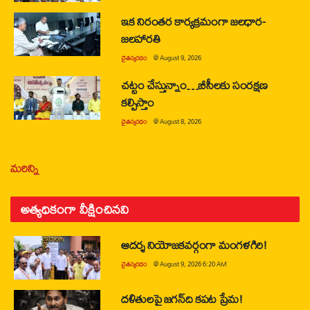
ఇక నిరంతర కార్యక్రమంగా జలధార-
జలహారతి
చైతన్యరధం
@
August 9, 2026
చట్టం చేస్తున్నాం…బీసీలకు సంరక్షణ
కల్పిస్తాం
చైతన్యరధం
@
August 8, 2026
మరిన్ని
అత్యధికంగా వీక్షించినవి
ఆదర్శ నియోజకవర్గంగా మంగళగిరి!
చైతన్యరధం
@
August 9, 2026 6:20 AM
దళితులపై జగన్‌ది కపట ప్రేమ!