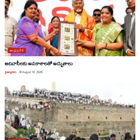
ఆంధ్రప్రదేశ్
ఆదివాసీలకు అవకాశాలతో అద్భుతాలు
చైతన్యరధం
@
August 10, 2026