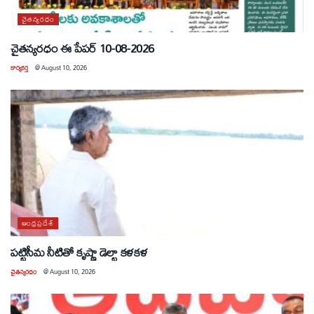
చైతన్యరధం
చైతన్యరధం ఈ పేపర్ 10-08-2026
కార్యకర్త
@
August 10, 2026
ఆంధ్రప్రదేశ్
పట్టిసీమ నీటితో కృష్ణా డెల్టా కళకళ
చైతన్యరధం
@
August 10, 2026