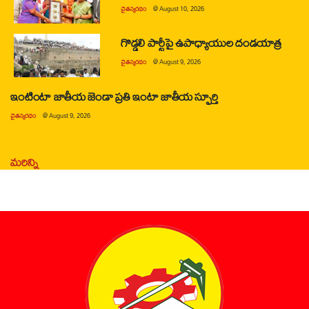
చైతన్యరధం
@
August 10, 2026
గొడ్డలి పార్టీపై ఉపాధ్యాయుల దండయాత్ర
చైతన్యరధం
@
August 9, 2026
ఇంటింటా జాతీయ జెండా ప్రతి ఇంటా జాతీయ స్ఫూర్తి
చైతన్యరధం
@
August 9, 2026
మరిన్ని