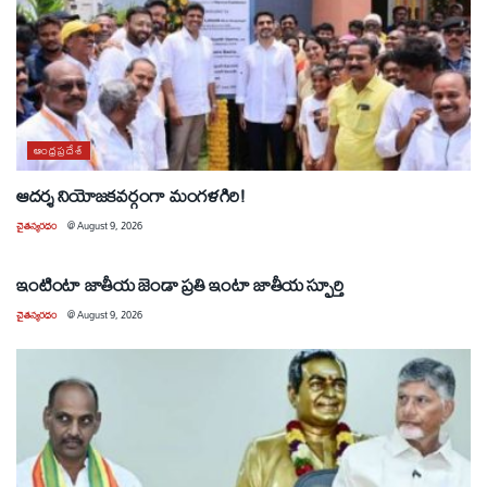
ఆంధ్రప్రదేశ్
ఆదర్శ నియోజకవర్గంగా మంగళగిరి!
చైతన్యరధం
@
August 9, 2026
ఆంధ్రప్రదేశ్
ఇంటింటా జాతీయ జెండా ప్రతి ఇంటా జాతీయ స్ఫూర్తి
చైతన్యరధం
@
August 9, 2026