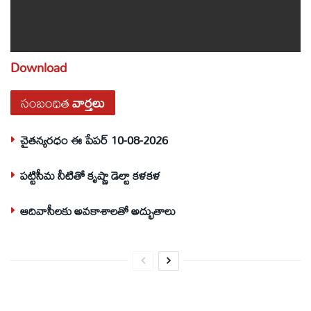
Download
సంబంధిత
వార్తలు
చైతన్యరధం ఈ పేపర్ 10-08-2026
పట్టిసీమ నీటితో కృష్ణా డెల్టా కళకళ
ఆదివాసీలకు అవకాశాలతో అద్భుతాలు