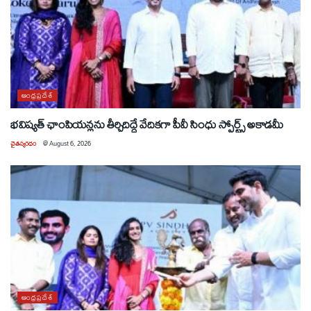
ఆంధ్రప్రదేశ్
భవిష్యత్ ఛాంపియన్లను తీర్చిదిద్దే వేదికగా పీవీ సింధు స్పోర్ట్స్ అకాడమీ
చైతన్యరధం
@
August 6, 2026
ఆంధ్రప్రదేశ్