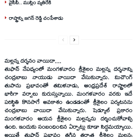
వైసీపీ.. ముస్లిం వ్యతిరేకి
రాష్ట్రాన్ని జగన్ రెడ్డి చంపేశాడు
మల్లన్న దర్శనం వాయిదా…
తుఫాన్‌ నేపధ్యంలో మంగళవారం శ్రీశైలం మల్లన్న దర్శనాన్ని
చంద్రబాబు నాయుడు వాయిదా వేసుకున్నారు. మిచౌంగ్‌
తుపాను ప్రభావంతో తమిళనాడు, ఆంధ్రప్రదేశ్‌ రాష్ట్రాలలో
భారీగా వర్షాలు కురుస్తున్నాయి. మంగళవారం వరకు ఇదే
పరిస్థితి కొనసాగే అవకాశం ఉండడంతో శ్రీశైలం పర్యటనను
చంద్రబాబు వాయిదా వేసుకున్నారు. షెడ్యూల్‌ ప్రకారం
మంగళవారం ఆయన శ్రీశైలం మల్లన్నను దర్శించుకోవాల్సి
ఉంది. ఇందుకు సంబంధించిన ఏర్పాట్లు కూడా సిద్ధమయ్యాయి.
అయితే తుఫాన్‌ ప్రభావం తగ్గిన తర్వాత శ్రీశైలం మల్లన్న