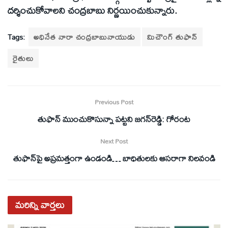
దర్శించుకోవాలని చంద్రబాబు నిర్ణయించుకున్నారు.
Tags:
అధినేత నారా చంద్రబాబునాయుడు
మిచౌంగ్‌ తుఫాన్‌
రైతులు
Previous Post
తుఫాన్‌ ముంచుకొసున్నా పట్టని జగన్‌రెడ్డి: గోరంట
Next Post
తుఫాన్‌పై అప్రమత్తంగా ఉండండి… బాధితులకు ఆసరాగా నిలవండి
మరిన్ని
వార్తలు