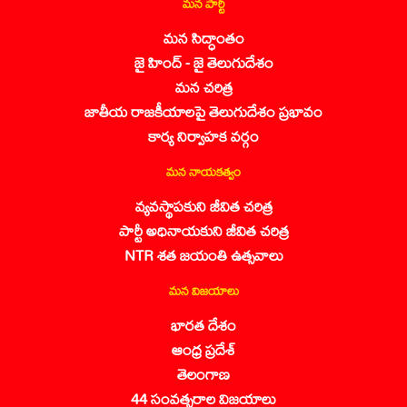
మన పార్టీ
మన సిద్ధాంతం
జై హింద్ - జై తెలుగుదేశం
మన చరిత్ర
జాతీయ రాజకీయాలపై తెలుగుదేశం ప్రభావం
కార్య నిర్వాహక వర్గం
మన నాయకత్వం
వ్యవస్థాపకుని జీవిత చరిత్ర
పార్టీ అధినాయకుని జీవిత చరిత్ర
NTR శత జయంతి ఉత్సవాలు
మన విజయాలు
భారత దేశం
ఆంధ్ర ప్రదేశ్
తెలంగాణ
44 సంవత్సరాల విజయాలు