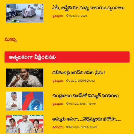
ఏపీ, ఆస్ట్రేలియా మధ్య నాలుగు ఒప్పందాలు
చైతన్యరధం
@
August 3, 2026
మరిన్ని
అత్యధికంగా వీక్షించినవి
దళితులపై జగన్‌ది కపట ప్రేమ!
చైతన్యరధం
@
July 9, 2026 6:00 AM
చంద్రబాబు విజన్‌తో విద్యుత్ ధగధగలు
చైతన్యరధం
@
April 29, 2026 7:10 AM
అమ్మకు ఆసరా…చెల్లెమ్మలకు భరోసా…
చైతన్యరధం
@
March 8, 2026 6:30 AM