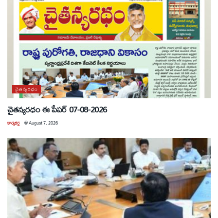
చైతన్యరధం
చైతన్యరధం ఈ పేపర్ 07-08-2026
కార్యకర్త
@
August 7, 2026