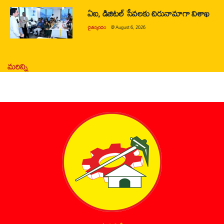
ఏఐ, డిజిటల్ సేవలకు చిరునామాగా విశాఖ
చైతన్యరధం
@
August 6, 2026
మరిన్ని