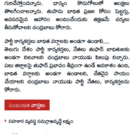
గురిచేస్తోందన్నారు. ధాన్యం కొనుగోలులో ఆంక్షలు
తొలగించాలన్నారు. తుపాను బాధిత ప్రజల కోసం షెల్టర్లు,
అవసరమైన ఆహారం అందించేందుకు తక్షణమే చర్యలు
తీసుకోవాలని చంద్రబాబు కోరారు.
పార్టీ కార్యకర్తలు బాధిత వర్గాలకు అండగా ఉండాలి…
తెలుగు దేశం పార్టీ కార్యకర్తలు, నేతలు తుఫాన్‌ బాధితులకు
అండగా నిలవాలని చంద్రబాబు నాయుడు పిలుపు నిచ్చారు.
పలు జిల్లాలపై తుఫాన్‌ ప్రభావం తీవ్రంగా ఉండే అవకాశం ఉంది,
బాధిత వర్గాలకు అండగా ఉండాలని, చేతనైన సాయం
చేయాలని చంద్రబాబు నాయుడు పార్టీ నేతలు, కార్యకర్తలను
కోరారు.
సంబంధిత
వార్తలు
సహకార వ్యవస్థ సమగ్రాభివృద్ధే లక్ష్యం