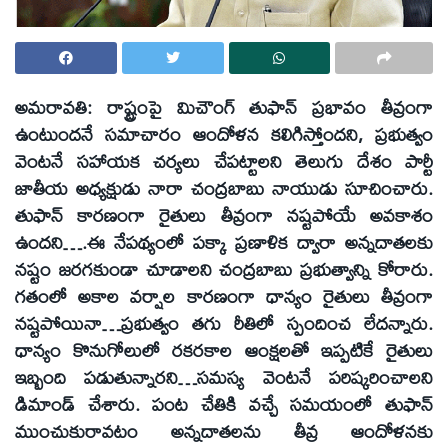
అమరావతి:
రాష్ట్రంపై మిచౌంగ్‌ తుఫాన్‌ ప్రభావం తీవ్రంగా
ఉంటుందనే సమాచారం ఆందోళన కలిగిస్తోందని, ప్రభుత్వం
వెంటనే సహాయక చర్యలు చేపట్టాలని తెలుగు దేశం పార్టీ
జాతీయ అధ్యక్షుడు నారా చంద్రబాబు నాయుడు సూచించారు.
తుఫాన్‌ కారణంగా రైతులు తీవ్రంగా నష్టపోయే అవకాశం
ఉందని….ఈ నేపథ్యంలో పక్కా ప్రణాళిక ద్వారా అన్నదాతలకు
నష్టం జరగకుండా చూడాలని చంద్రబాబు ప్రభుత్వాన్ని కోరారు.
గతంలో అకాల వర్షాల కారణంగా ధాన్యం రైతులు తీవ్రంగా
నష్టపోయినా…ప్రభుత్వం తగు రీతిలో స్పందించ లేదన్నారు.
ధాన్యం కొనుగోలులో రకరకాల ఆంక్షలతో ఇప్పటికే రైతులు
ఇబ్బంది పడుతున్నారని…సమస్య వెంటనే పరిష్కరించాలని
డిమాండ్‌ చేశారు. పంట చేతికి వచ్చే సమయంలో తుఫాన్‌
ముంచుకురావటం అన్నదాతలను తీవ్ర ఆందోళనకు