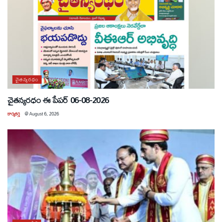
చైతన్యరధం
చైతన్యరధం ఈ పేపర్ 06-08-2026
కార్యకర్త
@
August 6, 2026