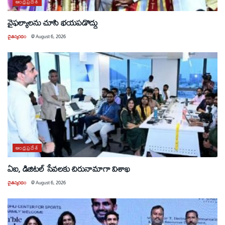
ఆంధ్రప్రదేశ్
వైఫల్యాలను చూసి భయపడొద్దు
చైతన్యరధం
@
August 6, 2026
ఆంధ్రప్రదేశ్
ఏఐ, డిజిటల్ సేవలకు చిరునామాగా విశాఖ
చైతన్యరధం
@
August 6, 2026