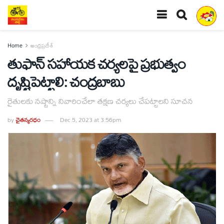
Home
ఆంధ్రప్రదేశ్
తుఫాన్‌ సహాయక చర్యలపై ప్రభుత్వం
దృష్టిపెట్టాలి: చంద్రబాబు
రైతులకు నష్టాన్ని నివారించేలా తక్షణ చర్యలు చేపట్టాలని సూచన
by
చైతన్యరధం
Dec 5, 2023 at 3:56pm