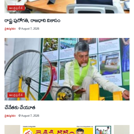
ఆంధ్రప్రదేశ్
రాష్ట్ర పురోగతి, రాజధాని వికాసం
చైతన్యరధం
@
August 7, 2026
ఆంధ్రప్రదేశ్
చేనేతకు చేయూత
చైతన్యరధం
@
August 7, 2026