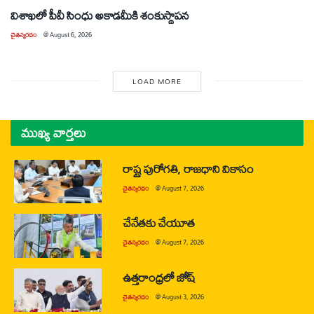
విశాఖలో పీవీ సింధు అకాడమీకి శంకుస్థాపన
చైతన్యరధం
@
August 6, 2026
LOAD MORE
ముఖ్య వార్తలు
రాష్ట్ర పురోగతి, రాజధాని వికాసం
చైతన్యరధం
@
August 7, 2026
చేనేతకు చేయూత
చైతన్యరధం
@
August 7, 2026
ఉత్తరాంధ్రలో జోష్
చైతన్యరధం
@
August 3, 2026