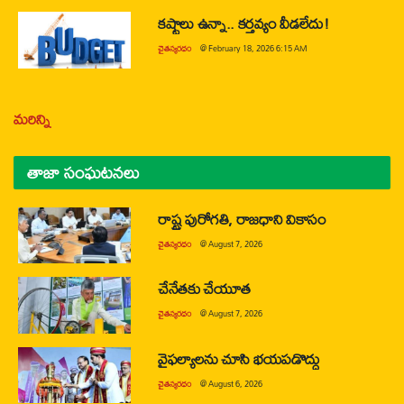
కష్టాలు ఉన్నా.. కర్తవ్యం వీడలేదు!
చైతన్యరధం
@
February 18, 2026 6:15 AM
మరిన్ని
తాజా సంఘటనలు
రాష్ట్ర పురోగతి, రాజధాని వికాసం
చైతన్యరధం
@
August 7, 2026
చేనేతకు చేయూత
చైతన్యరధం
@
August 7, 2026
వైఫల్యాలను చూసి భయపడొద్దు
చైతన్యరధం
@
August 6, 2026