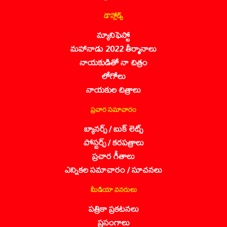
డౌన్లోడ్స్
మ్యానిఫెస్టో
మహానాడు 2022 తీర్మానాలు
నాయకుడితో నా చిత్రం
లోగోలు
నాయకుల చిత్రాలు
ప్రచార సమాచారం
బ్యానర్స్ / బుక్ లెట్స్
పోస్టర్స్ / కరపత్రాలు
ప్రచార గీతాలు
ఎన్నికల సమాచారం / సూచనలు
మీడియా వనరులు
పత్రికా ప్రకటనలు
ప్రసంగాలు