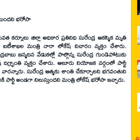
ంటుందని భరోసా
 కర్నూలు జిల్లా అధికార ప్రతినిధి సురేంద్ర ఆకస్మిక మృతి
య, ఐటీశాఖల మంత్రి నారా లోకేష్‌ విచారం వ్యక్తం చేశారు.
్రబాబు జన్మదిన వేడుకల్లో పాల్గొన్న సురేంద్ర గుండెపోటుకు
దిగ్భ్రాంతి వ్యక్తం చేశారు. ఆలూరు నియోజక వర్గంలో పార్టీ
్గొనే వారన్నారు. సురేంద్ర ఆత్మకు శాంతి చేకూర్చాలని భగవంతుని
ికి పార్టీ అండగా నిలుస్తుందని మంత్రి లోకేష్‌ భరోసా ఇచ్చారు.
మర