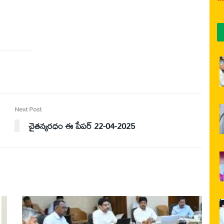
Next Post
చైతన్యరధం ఈ పేపర్ 22-04-2025