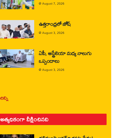
@
August 7, 2026
ఉత్తరాంధ్రలో జోష్
@
August 3, 2026
ఏపీ, ఆస్ట్రేలియా మధ్య నాలుగు
ఒప్పందాలు
@
August 3, 2026
ిన్ని
అత్యధికంగా వీక్షించినవి