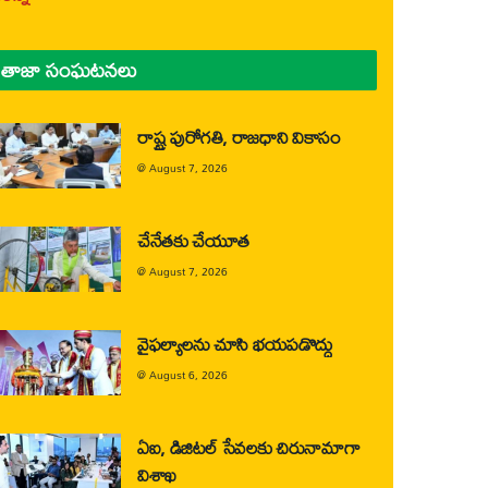
తాజా సంఘటనలు
రాష్ట్ర పురోగతి, రాజధాని వికాసం
@
August 7, 2026
చేనేతకు చేయూత
@
August 7, 2026
వైఫల్యాలను చూసి భయపడొద్దు
@
August 6, 2026
ఏఐ, డిజిటల్ సేవలకు చిరునామాగా
విశాఖ