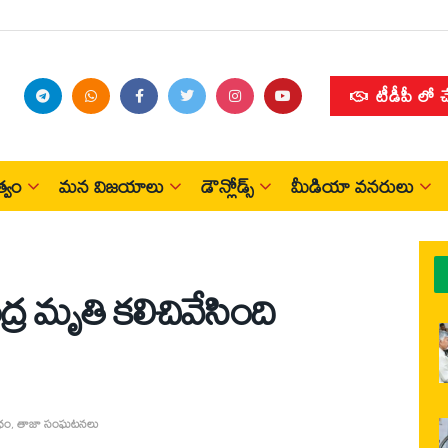
టీడీపీ లో 
్వం
మన విజయాలు
డౌన్లోడ్స్
మీడియా వనరులు
ర మృతి కలిచివేసింది
ధం
,
తాజా సంఘటనలు