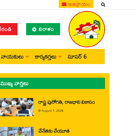
అభిప్రాయం
చేరండి
విరాళం
నాయకులు
కార్యకర్తలు
సూపర్ 6
ముఖ్య వార్తలు
రాష్ట్ర పురోగతి, రాజధాని వికాసం
@
August 7, 2026
చేనేతకు చేయూత