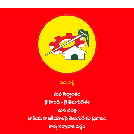
మన పార్టీ
మన సిద్ధాంతం
జై హింద్ - జై తెలుగుదేశం
మన చరిత్ర
జాతీయ రాజకీయాలపై తెలుగుదేశం ప్రభావం
కార్య నిర్వాహక వర్గం