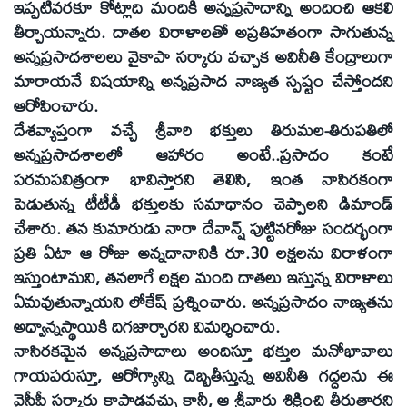
ఇప్పటివరకూ కోట్లాది మందికి అన్నప్రసాదాన్ని అందించి ఆకలి
తీర్చాయన్నారు. దాతల విరాళాలతో అప్రతిహతంగా సాగుతున్న
అన్నప్రసాదశాలలు వైకాపా సర్కారు వచ్చాక అవినీతి కేంద్రాలుగా
మారాయనే విషయాన్ని అన్నప్రసాద నాణ్యత స్పష్టం చేస్తోందని
ఆరోపించారు.
దేశవ్యాప్తంగా వచ్చే శ్రీవారి భక్తులు తిరుమల-తిరుపతిలో
అన్నప్రసాదశాలలో ఆహారం అంటే..ప్రసాదం కంటే
పరమపవిత్రంగా భావిస్తారని తెలిసి, ఇంత నాసిరకంగా
పెడుతున్న టీటీడీ భక్తులకు సమాధానం చెప్పాలని డిమాండ్‌
చేశారు. తన కుమారుడు నారా దేవాన్ష్‌ పుట్టినరోజు సందర్భంగా
ప్రతి ఏటా ఆ రోజు అన్నదానానికి రూ.30 లక్షలను విరాళంగా
ఇస్తుంటామని, తనలాగే లక్షల మంది దాతలు ఇస్తున్న విరాళాలు
ఏమవుతున్నాయని లోకేష్‌ ప్రశ్నించారు. అన్నప్రసాదం నాణ్యతను
అధ్వాన్నస్థాయికి దిగజార్చారని విమర్శించారు.
నాసిరకమైన అన్నప్రసాదాలు అందిస్తూ భక్తుల మనోభావాలు
గాయపరుస్తూ, ఆరోగ్యాన్ని దెబ్బతీస్తున్న అవినీతి గద్దలను ఈ
వైసీపీ సర్కారు కాపాడవచ్చు కానీ, ఆ శ్రీవారు శిక్షించి తీరుతారని