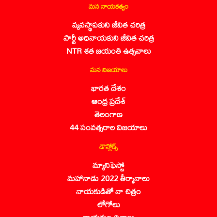
మన నాయకత్వం
వ్యవస్థాపకుని జీవిత చరిత్ర
పార్టీ అధినాయకుని జీవిత చరిత్ర
NTR శత జయంతి ఉత్సవాలు
మన విజయాలు
భారత దేశం
ఆంధ్ర ప్రదేశ్
తెలంగాణ
44 సంవత్సరాల విజయాలు
డౌన్లోడ్స్
మ్యానిఫెస్టో
మహానాడు 2022 తీర్మానాలు
నాయకుడితో నా చిత్రం
లోగోలు