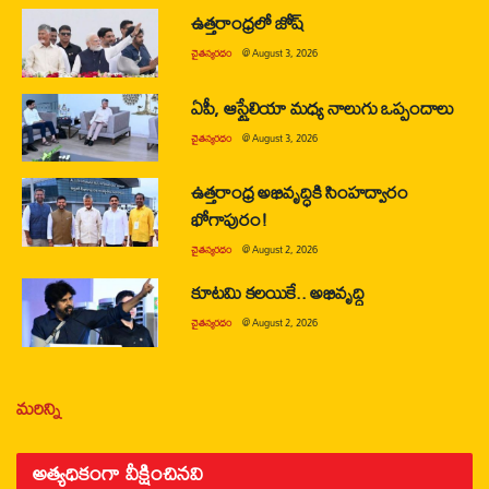
ఉత్తరాంధ్రలో జోష్
చైతన్యరధం
@
August 3, 2026
ఏపీ, ఆస్ట్రేలియా మధ్య నాలుగు ఒప్పందాలు
చైతన్యరధం
@
August 3, 2026
ఉత్తరాంధ్ర అభివృద్ధికి సింహద్వారం
భోగాపురం!
చైతన్యరధం
@
August 2, 2026
కూటమి కలయికే.. అభివృద్ధి
చైతన్యరధం
@
August 2, 2026
మరిన్ని
అత్యధికంగా వీక్షించినవి