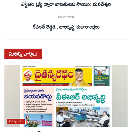
ఎన్టీఆర్‌ ట్రస్ట్‌ ద్వారా బాధితులకు సాయం: భువనేశ్వరి
Next Post
రేవంత్‌ రెడ్డికి.. బాలకృష్ణ శుభాకాంక్షలు
మరిన్ని
వార్తలు
చైతన్యరధం