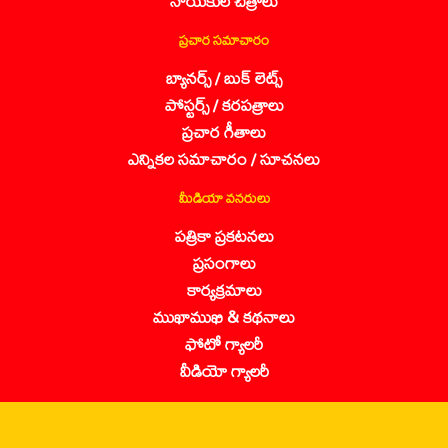
నాయకుల చిత్రాలు
ప్రచార సమాచారం
బ్యానర్స్ / బుక్ లెట్స్
పోస్టర్స్ / కరపత్రాలు
ప్రచార గీతాలు
ఎన్నికల సమాచారం / సూచనలు
మీడియా వనరులు
పత్రికా ప్రకటనలు
ప్రసంగాలు
కార్యక్రమాలు
ముఖాముఖి & కథనాలు
ఫోటో గ్యాలరీ
వీడియో గ్యాలరీ