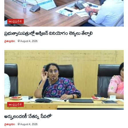
ఆంధ్రప్రదేశ్
ప్రభుత్వాసుపత్రుల్లో ఆక్సిజన్ వినియోగం లెక్కలు తేల్చాలి
చైతన్యరధం
@
August 4, 2026
ఆంధ్రప్రదేశ్
అర్హులందరికీ ‘నేతన్న సేవలో’
చైతన్యరధం
@
August 4, 2026