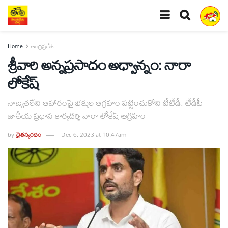
Home
ఆంధ్రప్రదేశ్
శ్రీవారి అన్నప్రసాదం అధ్వాన్నం: నారా
లోకేష్
నాణ్యతలేని ఆహారంపై భక్తుల ఆగ్రహం పట్టించుకోని టీటీడీ: టీడీపీ
జాతీయ ప్రధాన కార్యదర్శి నారా లోకేష్‌ ఆగ్రహం
by
చైతన్యరధం
Dec 6, 2023 at 10:47am