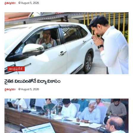
చైతన్యరధం
@
August 5, 2026
ఆంధ్రప్రదేశ్
నైతిక విలువలతోనే విద్యా వికాసం
చైతన్యరధం
@
August 5, 2026