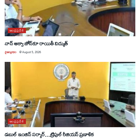
ఆంధ్రప్రదేశ్
నాన్ ఆక్వా జోన్‌కూ రాయితీ విద్యుత్
చైతన్యరధం
@
August 5, 2026
ఆంధ్రప్రదేశ్
డబుల్ ఇంజిన్ సర్కార్…ట్రిపుల్ రీజియన్ ప్రణాళిక