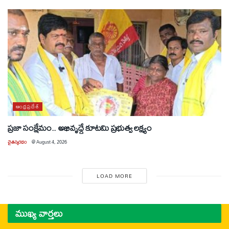
ఆంధ్రప్రదేశ్
ప్రజా సంక్షేమం.. అభివృద్ధే కూటమి ప్రభుత్వ లక్ష్యం
చైతన్యరధం
@
August 4, 2026
LOAD MORE
ముఖ్య వార్తలు