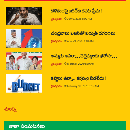
దళితులపై జగన్‌ది కపట ప్రేమ!
చైతన్యరధం
@
July 9, 2026 6:00 AM
చంద్రబాబు విజన్‌తో విద్యుత్ ధగధగలు
చైతన్యరధం
@
April 29, 2026 7:10 AM
అమ్మకు ఆసరా…చెల్లెమ్మలకు భరోసా…
చైతన్యరధం
@
March 8, 2026 6:30 AM
కష్టాలు ఉన్నా.. కర్తవ్యం వీడలేదు!
చైతన్యరధం
@
February 18, 2026 6:15 AM
మరిన్ని
తాజా సంఘటనలు