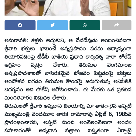
అమరావతి:
కళ్లకు అద్దుకుని, ఆ దేవదేవుడు అందించినదిగా
శ్రీవారి భక్తులు భావించే అన్నప్రసాదం పరమ అధ్వాన్నంగా
తయారవడంపై టీడీపీ జాతీయ ప్రధాన కార్యదర్శి నారా లోకేష్‌
ఆగ్రహం వ్యక్తం చేశారు. తిరుమల వెంగమాంబ
అన్నప్రసాదశాలలో నాసిరకమైన భోజనం పెట్టడంపై భక్తులు
ఆందోళన దిగడం తిరుమల కొండపై జరుగుతున్న అవినీతికి
నిదర్శనం అని లోకేష్‌ ఆరోపించారు. ఈ మేరకు ఒక ప్రకటన
మంగళవారం విడుదల చేశారు.
తిరుమలలో శ్రీవారి అన్నదాన నిలయాన్ని మా తాతగారైన అప్పటి
ముఖ్యమంత్రి నందమూరి తారక రామారావు ఏప్రిల్‌ 6, 1985న
ప్రారంభించారని, అప్పటి నుంచి అంచెలంచెలుగా అందరి
సహకారంతో అన్నదాన సత్రాలు విస్తృతంగా ఏర్పాటై