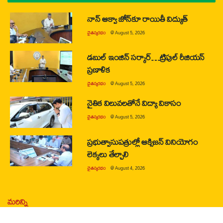
నాన్ ఆక్వా జోన్‌కూ రాయితీ విద్యుత్
చైతన్యరధం
@
August 5, 2026
డబుల్ ఇంజిన్ సర్కార్…ట్రిపుల్ రీజియన్
ప్రణాళిక
చైతన్యరధం
@
August 5, 2026
నైతిక విలువలతోనే విద్యా వికాసం
చైతన్యరధం
@
August 5, 2026
ప్రభుత్వాసుపత్రుల్లో ఆక్సిజన్ వినియోగం
లెక్కలు తేల్చాలి
చైతన్యరధం
@
August 4, 2026
మరిన్ని