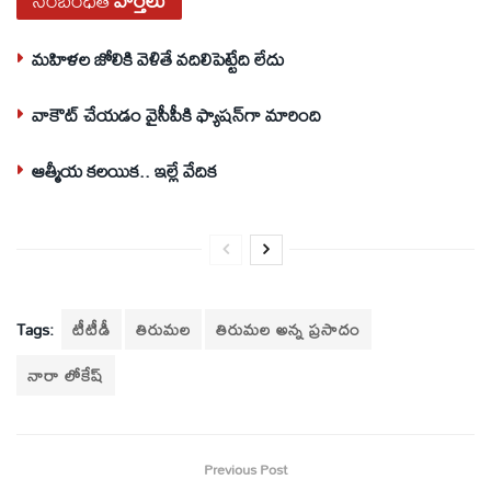
సంబంధిత
వార్తలు
మహిళల జోలికి వెళితే వదిలిపెట్టేది లేదు
వాకౌట్ చేయడం వైసీపీకి ఫ్యాషన్‌గా మారింది
ఆత్మీయ కలయిక.. ఇల్లే వేదిక
Tags:
టీటీడీ
తిరుమల
తిరుమల అన్న ప్రసాదం
నారా లోకేష్
Previous Post