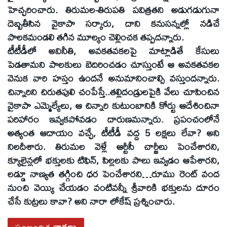
హెచ్చరించారు. తిరుమల-తిరుపతి పవిత్రతని అడుగడుగునా
దెబ్బతీసిన వైకాపా సర్కారు, దాని కనుసన్నల్లో నడిచే
పాలకమండలి తగిన మూల్యం చెల్లించక తప్పదన్నారు.
టీటీడీలో అవినీతి, అవకతవకలపై మాట్లాడితే కేసులు
పెడతామని పాలకులు బెదిరించడం చూస్తుంటే ఆ అవకతవకల
వెనుక వారి హస్తం ఉందనే అనుమానించాల్సి వస్తుందన్నారు.
చిన్నారిని చిరుతపులి చంపేస్తే..తల్లిదండ్రులపైకి వేలు చూపించిన
వైకాపా ఎమ్మెల్యేలు, ఆ చిన్నారి కుటుంబానికి కోర్టు ఆదేశించినా
పరిహారం ఇవ్వకపోవడం దారుణమన్నారు. ప్రపంచంలోనే
అత్యంత ఆదాయం వచ్చే, టీటీడీ వద్ద 5 లక్షలు లేవా? అని
నిలదీశారు. తిరుమల వెళ్లే ఆర్టీసీ చార్జీలు పెంచేశారని,
క్యూలైన్లలో భక్తులకు టిఫిన్‌, పిల్లలకు పాలు ఇవ్వడం ఆపేశారని,
లడ్డూ నాణ్యత తగ్గించి ధర పెంచేశారని…రూము రెంట్‌ వంద
నుంచి వెయ్యి చేయడం వంటివన్నీ శ్రీవారికి భక్తులను దూరం
చేసే కుట్రలు కావా? అని నారా లోకేష్‌ ప్రశ్నించారు.