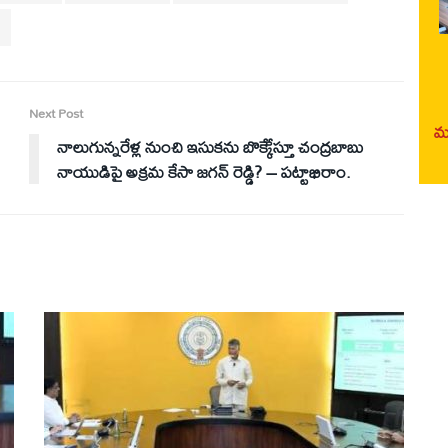
h
Next Post
మర
నాలుగున్నరేళ్ల నుంచి ఇసుకను బొక్కేేస్తూ చంద్రబాబు
నాయుడిపై అక్రమ కేసా జగన్ రెడ్డి? – పట్టాభిరాం.