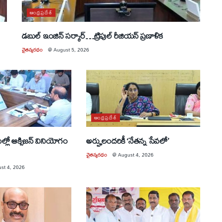
ఆంధ్రప్రదేశ్
డబుల్ ఇంజిన్ సర్కార్…ట్రిపుల్ రీజియన్ ప్రణాళిక
చైతన్యరధం
@
August 5, 2026
ఆంధ్రప్రదేశ్
రుల్లో ఆక్సిజన్ వినియోగం
అర్హులందరికీ ‘నేతన్న సేవలో’
చైతన్యరధం
@
August 4, 2026
st 4, 2026