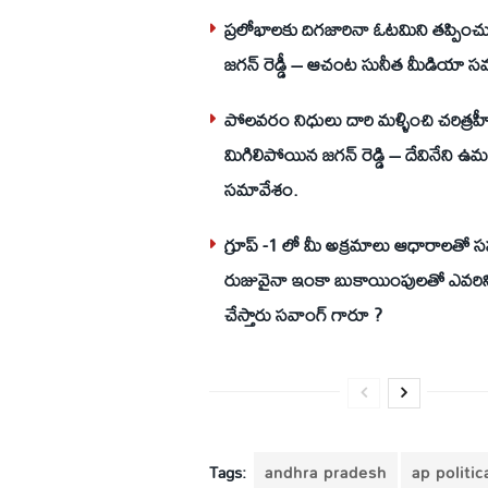
ప్రలోభాలకు దిగజారినా ఓటమిని తప్పించు
జగన్ రెడ్డీ – ఆచంట సునీత మీడియా స
పోలవరం నిధులు దారి మళ్ళించి చరిత్రహ
మిగిలిపోయిన జగన్ రెడ్డి – దేవినేని 
సమావేశం.
గ్రూప్ -1 లో మీ అక్రమాలు ఆధారాలతో 
రుజువైనా ఇంకా బుకాయింపులతో ఎవరి
చేస్తారు సవాంగ్ గారూ ?
Tags:
andhra pradesh
ap politi