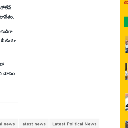
మర
కోలేవ్
మావేశం.
ీనుడిగా
ఉమ మీడియా
సహా
ని మోసం
cal news
latest news
Latest Political News