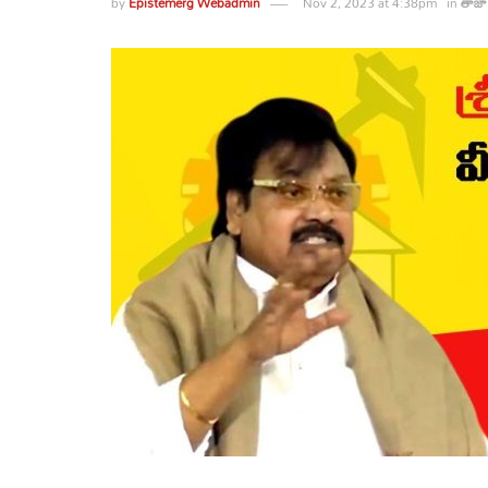
by
Epistemerg Webadmin
Nov 2, 2023 at 4:38pm
in
తాజ