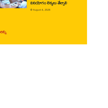
వినియోగం లెక్కలు తేల్చాలి
@
August 4, 2026
ిన్ని