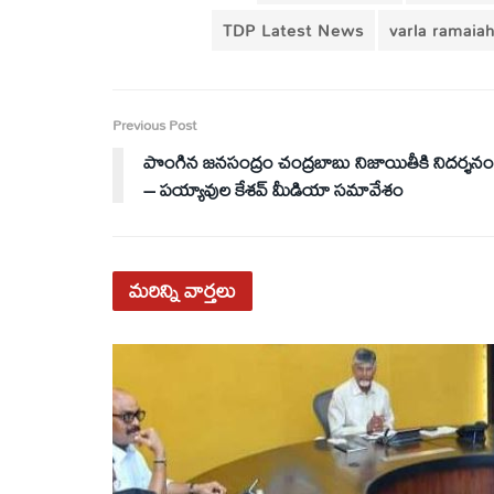
TDP Latest News
varla ramaia
Previous Post
పొంగిన జనసంద్రం చంద్రబాబు నిజాయితీకి నిదర్శనం
– పయ్యావుల కేశవ్ మీడియా సమావేశం
మరిన్ని
వార్తలు