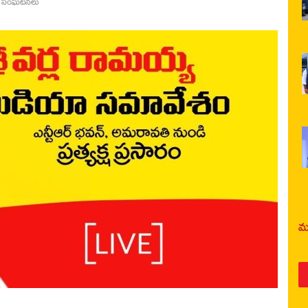
ా సంఘటనలు
మర