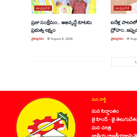
ఆంధ్రప్రదేశ్
ఆంధ్రప్రదేశ్
ప్రజా సంక్షేమం.. అభివృద్ధే కూటమి
ఐదేళ్ల పాలనలో
ప్రభుత్వ లక్ష్యం
ద్రోహం..ఇప్పుడ
చైతన్యరధం
@
August 4, 2026
చైతన్యరధం
@
Augu
మన పార్టీ
మన సిద్ధాంతం
జై హింద్ - జై తెలుగుదేశ
మన చరిత్ర
జాతీయ రాజకీయాలపై తె