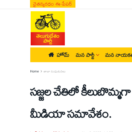
చైతన్యరధం ఈ-పేపర్
హోమ్
మన పార్టీ
మన నాయకత
Home
తాజా సంఘటనలు
సజ్జల చేతిలో కీలుబొమ్మగ
మీడియా సమావేశం.