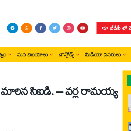
టీడీపీ లో 
్వం
మన విజయాలు
డౌన్లోడ్స్
మీడియా వనరులు
ా మారిన సిఐడి. – వర్ల రామయ్య