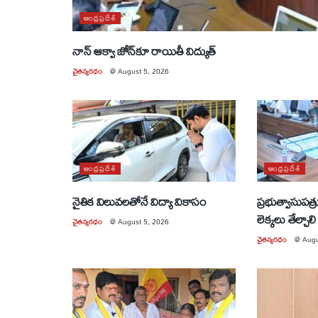
ఆంధ్రప్రదేశ్
నాన్ ఆక్వా జోన్‌కూ రాయితీ విద్యుత్
చైతన్యరధం
@
August 5, 2026
ఆంధ్రప్రదేశ్
ఆంధ్రప్రదేశ్
నైతిక విలువలతోనే విద్యా వికాసం
ప్రభుత్వాసుపత్
లెక్కలు తేల్చాలి
చైతన్యరధం
@
August 5, 2026
చైతన్యరధం
@
Augu