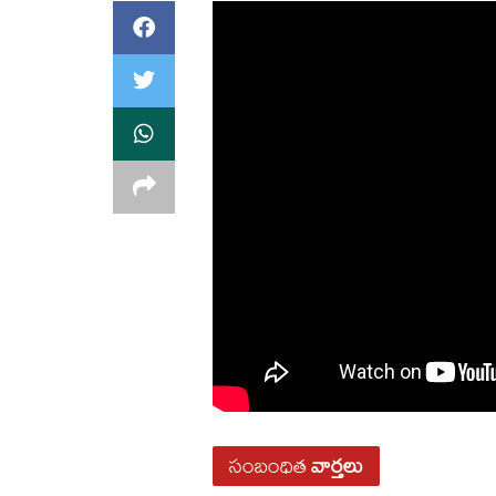
సంబంధిత
వార్తలు