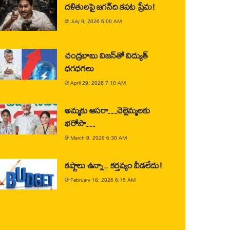
దళితులపై జగన్‌ది కపట ప్రేమ!
@
July 9, 2026 6:00 AM
చంద్రబాబు విజన్‌తో విద్యుత్
ధగధగలు
@
April 29, 2026 7:10 AM
అమ్మకు ఆసరా…చెల్లెమ్మలకు
భరోసా…
@
March 8, 2026 6:30 AM
కష్టాలు ఉన్నా.. కర్తవ్యం వీడలేదు!
@
February 18, 2026 6:15 AM