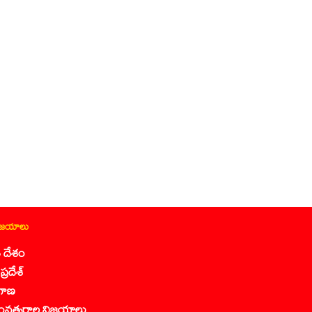
ిజయాలు
 దేశం
ప్రదేశ్
గాణ
ంవత్సరాల విజయాలు