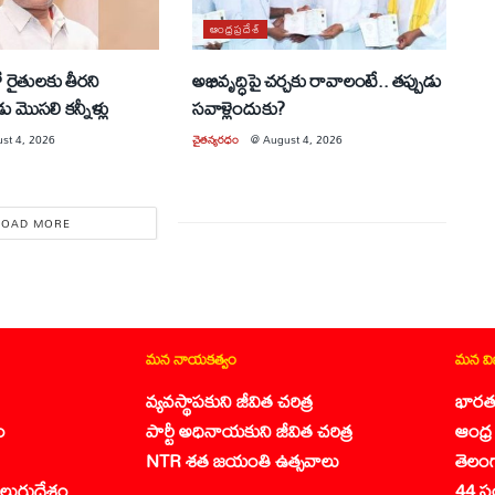
ఆంధ్రప్రదేశ్
 రైతులకు తీరని
అభివృద్ధిపై చర్చకు రావాలంటే.. తప్పుడు
ు మొసలి కన్నీళ్లు
సవాళ్లెందుకు?
st 4, 2026
చైతన్యరధం
@
August 4, 2026
LOAD MORE
మన నాయకత్వం
మన వ
వ్యవస్థాపకుని జీవిత చరిత్ర
భారత
ం
పార్టీ అధినాయకుని జీవిత చరిత్ర
ఆంధ్ర 
NTR శత జయంతి ఉత్సవాలు
తెలం
లుగుదేశం
44 స