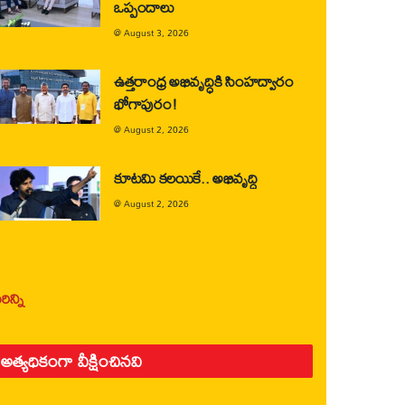
ఒప్పందాలు
@
August 3, 2026
ఉత్తరాంధ్ర అభివృద్ధికి సింహద్వారం
భోగాపురం!
@
August 2, 2026
కూటమి కలయికే.. అభివృద్ధి
@
August 2, 2026
ిన్ని
అత్యధికంగా వీక్షించినవి