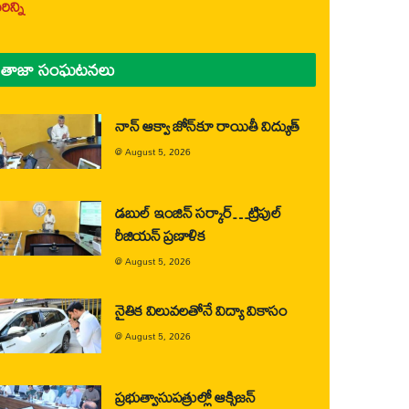
ిన్ని
తాజా సంఘటనలు
నాన్ ఆక్వా జోన్‌కూ రాయితీ విద్యుత్
@
August 5, 2026
డబుల్ ఇంజిన్ సర్కార్…ట్రిపుల్
రీజియన్ ప్రణాళిక
@
August 5, 2026
నైతిక విలువలతోనే విద్యా వికాసం
@
August 5, 2026
ప్రభుత్వాసుపత్రుల్లో ఆక్సిజన్