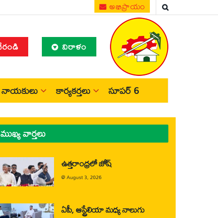
అభిప్రాయం
చేరండి
విరాళం
నాయకులు
కార్యకర్తలు
సూపర్ 6
ముఖ్య వార్తలు
ఉత్తరాంధ్రలో జోష్
@
August 3, 2026
ఏపీ, ఆస్ట్రేలియా మధ్య నాలుగు