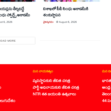
న్లను తీర్చిదిద్దే
విశాఖలో పీవీ సింధు అకాడమీకి
ింధు స్పోర్ట్స్ అకాడమీ
శంకుస్థాపన
st 6, 2026
చైతన్యరధం
@
August 6, 2026
LOAD MORE
మన నాయకత్వం
మన వ
వ్యవస్థాపకుని జీవిత చరిత్ర
భారత
ం
పార్టీ అధినాయకుని జీవిత చరిత్ర
ఆంధ్ర 
NTR శత జయంతి ఉత్సవాలు
తెలం
లుగుదేశం
44 స