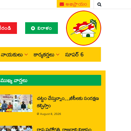
అభిప్రాయం
చేరండి
విరాళం
నాయకులు
కార్యకర్తలు
సూపర్ 6
ముఖ్య వార్తలు
చట్టం చేస్తున్నాం…బీసీలకు సంరక్షణ
కల్పిస్తాం
@
August 8, 2026
రాష్ట్ర పురోగతి, రాజధాని వికాసం