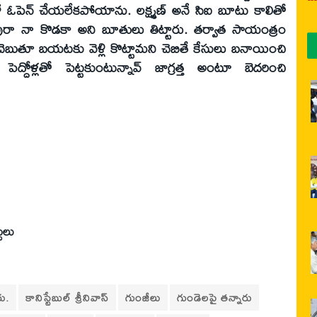
పెన్‌ చేయలేకపోయాను. లక్ష్మణ్‌ అనే సిఐ బూటు కాలితో
ావురా నా కొడకా అని బూతులు తిట్టారు. తర్వాత సాయంత్రం
 చెబుతూ బయటకు వెళ్లి కొట్టామని చెబితే కేసులు బనాయించి
ెద్దోళ్లతో పెట్టకుంటున్నావ్‌ జాగ్రత్త అంటూ బెదరించి
టులు
రు.
కానిస్టేబుల్‌ శ్రీనివాస్‌
గుంజీలు
గుండెలపై తన్నారు