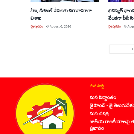
ఏఐ, డిజిటల్ సేవలకు చిరునామాగా
భవిష్యత్ ఛాంపియ
విశాఖ
వేదికగా పీవీ స
చైతన్యరధం
@
August 6, 2026
చైతన్యరధం
@
Augu
మన పార్టీ
మన సిద్ధాంతం
జై హింద్ - జై తెలుగుదేశ
మన చరిత్ర
జాతీయ రాజకీయాలపై తె
ప్రభావం