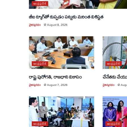
ఆంధ్రప్రదేశ్
జీఐ ట్యాగ్‌తో కుప్పడం పట్టుకు మరింత విశిష్టత
చైతన్యరధం
@
August 8, 2026
ఆంధ్రప్రదేశ్
ఆంధ్రప్రదేశ్
రాష్ట్ర పురోగతి, రాజధాని వికాసం
చేనేతకు చే
చైతన్యరధం
@
August 7, 2026
చైతన్యరధం
@
Augu
ఆంధ్రప్రదేశ్
ఆంధ్రప్రదేశ్