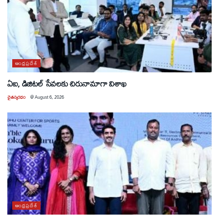
ఆంధ్రప్రదేశ్
ఏఐ, డిజిటల్ సేవలకు చిరునామాగా విశాఖ
చైతన్యరధం
@
August 6, 2026
ఆంధ్రప్రదేశ్