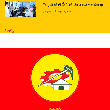
ఏఐ, డిజిటల్ సేవలకు చిరునామాగా విశాఖ
చైతన్యరధం
@
August 6, 2026
మరిన్ని
మన పార్టీ