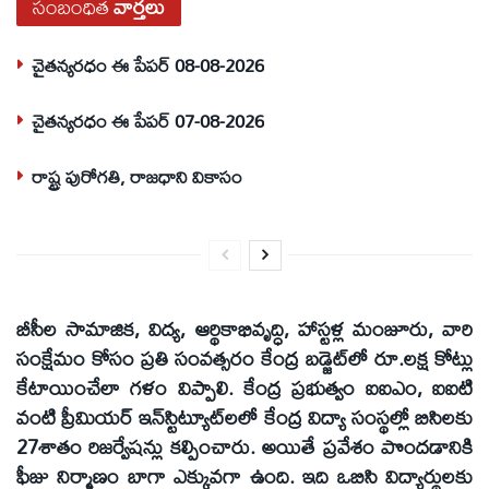
సంబంధిత
వార్తలు
చైతన్యరధం ఈ పేపర్ 08-08-2026
చైతన్యరధం ఈ పేపర్ 07-08-2026
రాష్ట్ర పురోగతి, రాజధాని వికాసం
బీసీల సామాజిక, విద్య, ఆర్థికాభివృద్ధి, హాస్టళ్ల మంజూరు, వారి
సంక్షేమం కోసం ప్రతి సంవత్సరం కేంద్ర బడ్జెట్‌లో రూ.లక్ష కోట్లు
కేటాయించేలా గళం విప్పాలి. కేంద్ర ప్రభుత్వం ఐఐఎం, ఐఐటి
వంటి ప్రీమియర్‌ ఇన్‌స్టిట్యూట్‌లలో కేంద్ర విద్యా సంస్థల్లో బిసిలకు
27శాతం రిజర్వేషన్లు కల్పించారు. అయితే ప్రవేశం పొందడానికి
ఫీజు నిర్మాణం బాగా ఎక్కువగా ఉంది. ఇది ఒబిసి విద్యార్థులకు