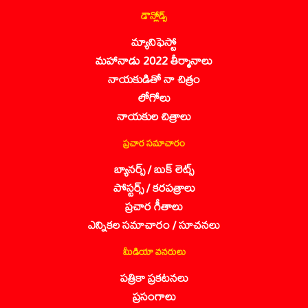
డౌన్లోడ్స్
మ్యానిఫెస్టో
మహానాడు 2022 తీర్మానాలు
నాయకుడితో నా చిత్రం
లోగోలు
నాయకుల చిత్రాలు
ప్రచార సమాచారం
బ్యానర్స్ / బుక్ లెట్స్
పోస్టర్స్ / కరపత్రాలు
ప్రచార గీతాలు
ఎన్నికల సమాచారం / సూచనలు
మీడియా వనరులు
పత్రికా ప్రకటనలు
ప్రసంగాలు