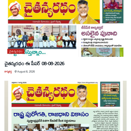
చైతన్యరధం
చైతన్యరధం ఈ పేపర్ 08-08-2026
కార్యకర్త
@
August 8, 2026