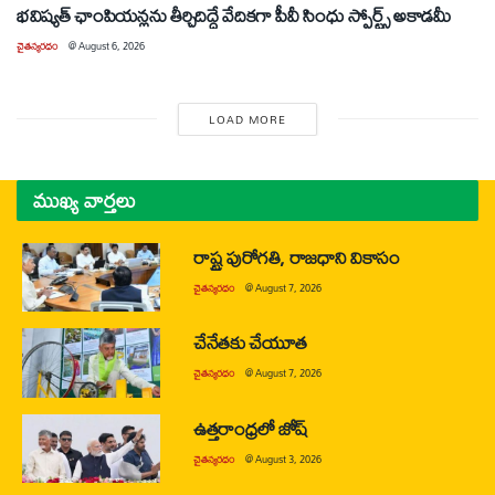
భవిష్యత్ ఛాంపియన్లను తీర్చిదిద్దే వేదికగా పీవీ సింధు స్పోర్ట్స్ అకాడమీ
చైతన్యరధం
@
August 6, 2026
LOAD MORE
ముఖ్య వార్తలు
రాష్ట్ర పురోగతి, రాజధాని వికాసం
చైతన్యరధం
@
August 7, 2026
చేనేతకు చేయూత
చైతన్యరధం
@
August 7, 2026
ఉత్తరాంధ్రలో జోష్
చైతన్యరధం
@
August 3, 2026