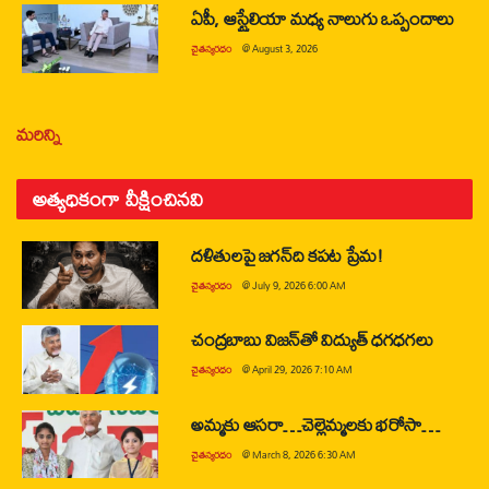
ఏపీ, ఆస్ట్రేలియా మధ్య నాలుగు ఒప్పందాలు
చైతన్యరధం
@
August 3, 2026
మరిన్ని
అత్యధికంగా వీక్షించినవి
దళితులపై జగన్‌ది కపట ప్రేమ!
చైతన్యరధం
@
July 9, 2026 6:00 AM
చంద్రబాబు విజన్‌తో విద్యుత్ ధగధగలు
చైతన్యరధం
@
April 29, 2026 7:10 AM
అమ్మకు ఆసరా…చెల్లెమ్మలకు భరోసా…
చైతన్యరధం
@
March 8, 2026 6:30 AM