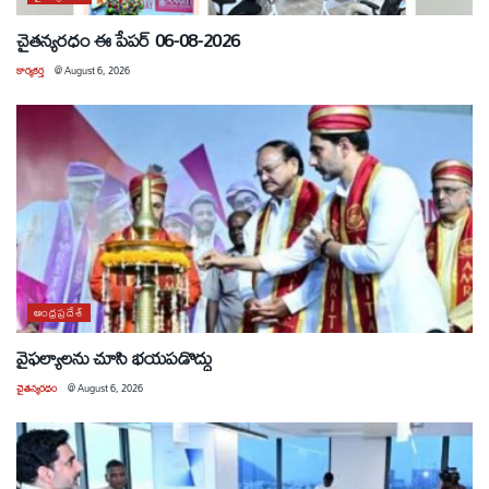
చైతన్యరధం ఈ పేపర్ 06-08-2026
కార్యకర్త
@
August 6, 2026
ఆంధ్రప్రదేశ్
వైఫల్యాలను చూసి భయపడొద్దు
చైతన్యరధం
@
August 6, 2026