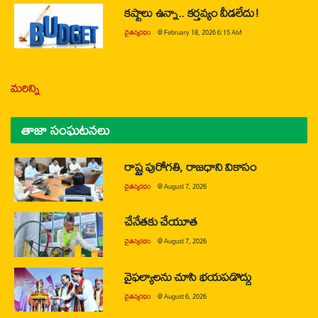
కష్టాలు ఉన్నా.. కర్తవ్యం వీడలేదు!
చైతన్యరధం
@
February 18, 2026 6:15 AM
మరిన్ని
తాజా సంఘటనలు
రాష్ట్ర పురోగతి, రాజధాని వికాసం
చైతన్యరధం
@
August 7, 2026
చేనేతకు చేయూత
చైతన్యరధం
@
August 7, 2026
వైఫల్యాలను చూసి భయపడొద్దు
చైతన్యరధం
@
August 6, 2026