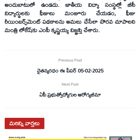
అందుబాటులో ఉండదు. జాతీయ విద్యా సంస్థల్లో బీసీ
విద్యార్థులకు ఫీజులు మంజూరు చేయడం, ఫీజు
రీయింబర్స్‌మెంట్‌ పథకాలను అమలు చేసేలా చొరవ చూపాలని
మంత్రి లోకేష్‌కు ఎంపీ కృష్ణయ్య విజ్ఞప్తి చేశారు.
Previous Post
చైతన్యరధం ఈ పేపర్ 05-02-2025
Next Post
ఏపీ ప్రభుత్వోద్యోగుల ఆరోగ్యబీమా
మరిన్ని
వార్తలు