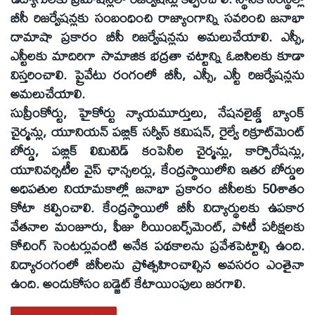
బీసీ రిజర్వేషన్లకు సంబంధించి రాజ్యాంగాన్ని సవరించి జనాభా
దామాషా ప్రకారం బీసీ రిజర్వేషన్లను అమలుచేయాలి. ఎస్సీ,
ఎస్టీలకు మాదిరిగా సామాజిక భద్రతా చట్టాన్ని ఓబిసిలకు కూడా
విస్తరించాలి. ప్రైవేటు రంగంలో బీసీ, ఎస్సీ, ఎస్టీ రిజర్వేషన్లను
అమలుచేయాలి.
సుప్రీంకోర్టు, హైకోర్టు న్యాయమూర్తులు, నేషనలైజ్డ్‌ బ్యాంక్‌
చైర్మన్లు, యూనియన్‌ పబ్లిక్‌ సర్వీస్‌ కమిషన్‌, రైల్వే రిక్రూట్‌మెంట్‌
బోర్డు, పబ్లిక్‌ లిమిటెడ్‌ కంపెనీల చైర్మన్లు, కార్పొరేషన్లు,
యూనివర్సిటీల వైస్‌ ఛాన్సలర్లు, కేంద్రస్థాయిలోని ఇతర బోర్డుల
అధిపతుల నియామకాల్లో జనాభా ప్రకారం బీసీలకు 50శాతం
కోటా కల్పించాలి. కేంద్రస్థాయిలో బీసీ విద్యార్థులకు ఉపకార
వేతనాల మంజూరు, ఫీజు రీయింబర్స్‌మెంట్‌, పోటీ పరీక్షలకు
కోచింగ్‌ సెంటర్లువంటి అనేక పథకాలను ప్రవేశపెట్టాల్సి ఉంది.
విద్యారంగంలో బీసీలను ప్రోత్సహించాల్సిన అవసరం ఎంతైనా
ఉంది. అందుకోసం బడ్జెట్‌ కేటాయింపులు జరగాలి.