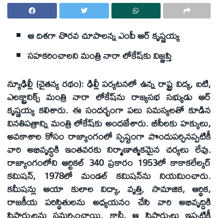
ఆ దిశగా చొరవ చూపాలన్న ఎంపీ ఆర్‌ కృష్ణయ్య
సహకరించాలని మంత్రి నారా లోకేష్‌కు విజ్ఞప్తి
న్యూఢిల్లీ (చైతన్య రథం): ఢిల్లీ పర్యటనలో ఉన్న రాష్ట్ర విద్య, ఐటి,
ఎలక్ట్రానిక్స్‌ మంత్రి నారా లోకేష్‌ను రాజ్యసభ సభ్యుడు ఆర్‌
కృష్ణయ్య కలిశారు. ఈ సందర్భంగా పలు సమస్యలతో కూడిన
వినతిపత్రాన్ని మంత్రి లోకేష్‌కు అందజేశారు. బీసీలకు హక్కులు,
అవకాశాల కోసం రాజ్యాంగంలో స్పష్టంగా పొందుపర్చినప్పటికీ
వారి అభివృద్ధికి ఇంతవరకు నిర్మాణాత్మకమైన చర్యలు లేవు.
రాజ్యాంగంలోని ఆర్టికల్‌ 340 ప్రకారం 1953లో కాకాకలేల్కర్‌
కమిషన్‌, 1978లో మండల్‌ కమిషన్‌ను నియమించారు.
కమీషన్లు ఆయా కులాల విద్యా, వృత్తి, సామాజిక, ఆర్థిక,
రాజకీయ పరిస్థితులను అధ్యయనం చేసి వారి అభివృద్ధికి
సిఫార్సులను సమర్పించాయి. కానీ, ఆ సిఫార్సులు ఇప్పటికీ