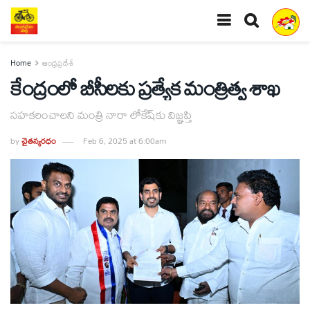
Home
ఆంధ్రప్రదేశ్
కేంద్రంలో బీసీలకు ప్రత్యేక మంత్రిత్వ శాఖ
సహకరించాలని మంత్రి నారా లోకేష్‌కు విజ్ఞప్తి
by
చైతన్యరధం
Feb 6, 2025 at 6:00am