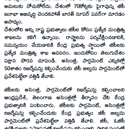
అమలుకు నోచుకోలేదు. దేశంలో 70కోట్లకు పైగావున్న బీసీ
జనాభా అభివృద్ధి చెందకపోతే భారత్‌ సూపర్‌ పవర్‌గా మారడం
అసాధ్యం.
దేశంలోని అన్ని రాష్ట్ర ప్రభుత్వాలు బీసీల కోసం ప్రత్యేక మంత్రిత్వ
శాఖలను కలిగి ఉన్నాయి. రాష్ట్రాలను పర్యవేక్షించడానికి,
సమన్వయం చేయడానికి కేంద్ర ప్రభుత్వ స్థాయిలో బీసీలకు
ప్రత్యేక మంత్రిత్వ శాఖ అవసరం. ఇందుకోసం తెలుగుదేశం
పక్షాన చొరవ చూపండి. అసెంబ్లీ, పార్లమెంట్‌ ఎన్నికల్లో
50శాతం రిజర్వేషన్లు కల్పించేందుకు బీసీ బిల్లును పార్లమెంట్‌లో
ప్రవేశపెట్టేలా వత్తిడి తేవాలి.
బీసీలకు అసెంబ్లీ, పార్లమెంట్‌లో రిజర్వేషన్లు కల్పించాలని
ఆంధ్రప్రదేశ్‌, తెలంగాణ అసెంబ్లీల్లో తీర్మానం చేసి కేంద్ర
ప్రభుత్వానికి పంపించారు. బీసీలకు పార్లమెంట్‌, అసెంబ్లీల్లో
రిజర్వేషన్లు కల్పించేందుకు కేంద్ర ప్రభుత్వం బీసీ బిల్లును
పార్లమెంట్‌లో ప్రవేశపెట్టేలా వత్తిడి తేవాలి. బీసీ, ఓబీసీ
ఉద్యోగులకు ప్రమోషన్లలో రిజర్వేషన్లు కల్పించాలి. స్థానిక సంస్థల్లో