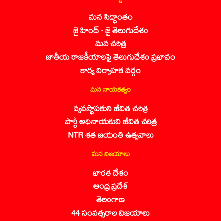
మన సిద్ధాంతం
జై హింద్ - జై తెలుగుదేశం
మన చరిత్ర
జాతీయ రాజకీయాలపై తెలుగుదేశం ప్రభావం
కార్య నిర్వాహక వర్గం
మన నాయకత్వం
వ్యవస్థాపకుని జీవిత చరిత్ర
పార్టీ అధినాయకుని జీవిత చరిత్ర
NTR శత జయంతి ఉత్సవాలు
మన విజయాలు
భారత దేశం
ఆంధ్ర ప్రదేశ్
తెలంగాణ
44 సంవత్సరాల విజయాలు