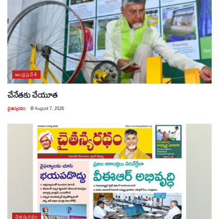
ఆంధ్రప్రదేశ్
చేనేతకు చేయూత
చైతన్యరధం
@
August 7, 2026
చైతన్యరధం