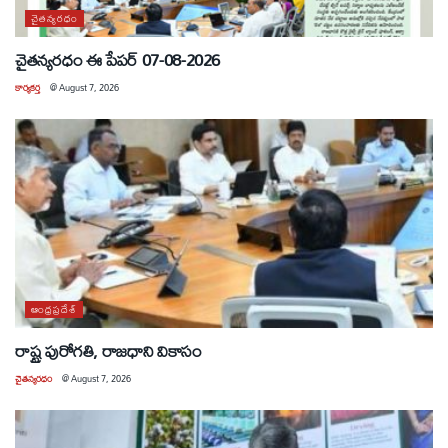
చైతన్యరధం
చైతన్యరధం ఈ పేపర్ 07-08-2026
కార్యకర్త
@
August 7, 2026
ఆంధ్రప్రదేశ్
రాష్ట్ర పురోగతి, రాజధాని వికాసం
చైతన్యరధం
@
August 7, 2026