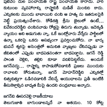
పులివెం దుల పంచాయతీ రాష్ట్ర పంచాయతీ కారాదు. వారి
కుటుంబ వ్యవహారాన్ని రాష్ట్రానికి చుడితే మంచిది కాదు.
ఎన్నికలకు ముందు బాబాయిని చంపి ఆ హత్య ను ఇతరులపైకి
నెట్టే ప్రయత్నంచేశారు. కోడికత్తి శ్రీను జైలులో ఉంటే…
వివేకందరెడ్డిని చంపినవాడు రోడ్లపై తిరుగు తున్నాడు. ఇదెక్కడి
న్యాయం అని అడుగుతు న్నా. ఓకే ఇంట్లోవారు వేర్వేరు పార్టీలలో
ఉన్నా ఒకరిపై ఒకరు అసభ్యంగా ప్రవర్తించుకోరు. నా భార్య
భువనే శ్వరిపై అసెంబ్లీలో అనుచిత వ్యాఖ్యలు చేసినప్పుడు నా
జీవితంలో ఎప్పుడు బాధపడనంతగా బాధపడ్డాను. జగన్‌ రెడ్డి
సొంత చెల్లిని, తల్లిని కూడా వదిలిపెట్టలేదు. అందుకే
జగన్‌వద్దు… రాష్ట్రాన్ని కాపాడుకోవడానికి ప్రజలు ముందుకు
రావాలని కోరుతున్నా. జగన్‌ మోహన్‌రెడ్డిని ఎన్నికల్లో
చిత్తుచిత్తుగా ఓడిరచడానికి నేనిచ్చే ఆయుధాలను ప్రతీ ఇంటికి
తీసుకెళ్లాల్సిన బాధ్యత మీపై ఉందని చంద్రబాబు అన్నారు.
జగన్‌వి ఊసరవెల్లి రాజకీయాలు
తెలుగుజాతి బాగుండాలన్నదే నా ఆశయం. 10 కోట్ల