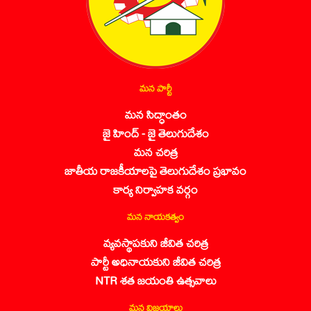
మన పార్టీ
మన సిద్ధాంతం
జై హింద్ - జై తెలుగుదేశం
మన చరిత్ర
జాతీయ రాజకీయాలపై తెలుగుదేశం ప్రభావం
కార్య నిర్వాహక వర్గం
మన నాయకత్వం
వ్యవస్థాపకుని జీవిత చరిత్ర
పార్టీ అధినాయకుని జీవిత చరిత్ర
NTR శత జయంతి ఉత్సవాలు
మన విజయాలు