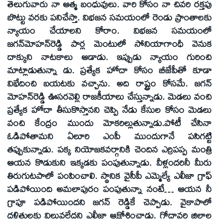
తెలుగువారు నా ఆత్మ బంధువులు. వారి కోసం నా చివరి రక్తపు
బొట్టు వరకు పనిచేస్తా. విభజన సమయంలో రెండు ప్రాంతాలకు
న్యాయం చేయాలని కోరాం. విభజన సమయంలో
జగన్‌మోహన్‌రెడ్డి పార్ల మెంటులో సోనియాగాంధీ వెనుక
దాక్కుని నాటకాలు ఆడాడు. ఇప్పుడు న్యాయం గురించి
మాట్లాడుతున్నా డు. ప్రత్యేక హోదా కోసం బీజేపీతో కూడా
విభేదించి బయటకు వచ్చాను. అది రాష్ట్రం కోసమే. జగన్‌
మోహన్‌రెడ్డి ఊసరవెల్లి రాజకీయాలు చేస్తున్నాడు. మెడలు వంచి
ప్రత్యేక హోదా తీసుకొస్తానని చెప్పి నేడు కేసుల కోసం మెడలు
వంచి కేంద్రం ముందు మోకరిల్లుతున్నాడు.పోటీ చేసినా
ఓడిపోతామని ఏలూరి ఎంపీ ముందుగానే పసిగట్టి
తప్పుకున్నాడు. పక్క నియోజకవర్గానికి చెందిన ఎర్రిపప్ప మంత్రి
ఆయన కొడుకుని ఇక్కడకు పంపుతున్నాడు. వీళ్లందరినీ మీరు
తిరుగుటపాలో పంపించాలి. స్థానిక వైసీపీ ఎమ్మెల్యే ఎలీజా గ్రాఫ్‌
పడిపోయింది అమలాపురం పంపుతున్నా నంటే… ఆయన నీ
గ్రాపూ పడిపోయిందని జగన్‌ రెడ్డికే చెప్పాడు. వైకాపాలో
దళితులకు విలువలేదని ఎలీజా ఆక్రోశించాడు. గోదావరి జిల్లాల