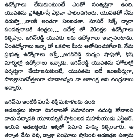
ఉద్యోగాలు చేసుకుంటుంటే ఎంతో సంతృప్తిగా ఉంది.
యువతను ప్రోత్సహిస్తే ఏదైనా సాధించగలరు. యువతతో నేను
నడుస్తా…వారికి అండగా నిలబడతా. సూపర్‌ సిక్స్‌ ద్వారా
సంవత్సరానికి 4లక్షలు… ఐదేళ్ల లో 20లక్షల ఉద్యోగాలు
కల్పిస్తాం. జగన్‌రెడ్డి యువకు లకు ఉద్యోగాలు ఇచ్చానంటాడు.
ఏంఉద్యోగాలు ఇచ్చా డో ఒకసారి మీరు ఆలోచించుకోవాలి. నేను
ప్రభుత్వ ఉద్యోగాలు ఇస్తే…జగన్‌రెడ్డి మద్యం షాపులో, ఫిష్‌
మార్టుల్లో ఉద్యోగాలు ఇచ్చాడు. జగన్‌రెడ్డి యువతను హోటల్లో
సర్వర్లుగా చేయాలనుకుంటే, యువతను ఐటీ ఇంజనీర్లుగా,
పారిశ్రామికవేత్తలుగా చూడాలన్నది నా ఆకాంక్ష అని చంద్రబాబు
అన్నారు.
జగన్‌ను ఇంటికి పంపే శక్తి మహిళలకు ఉంది
ఆడబిడ్డలు కూడా మగవారితో సమానంగా చదువు కోవాలని
నాడు పద్మావతి యూనివర్శిటీ స్థాపించిన మహనీయుడు ఎన్టీఆర్‌.
ఆయన ఆడబిడ్డలకు ఆస్తిలో సమాన హక్కు కల్పించారు. ఆ
తర్వాత నేను వచ్చి డ్వాక్రా సంఘాలు స్థాపించి ఆడబిడ్డల సత్తాను