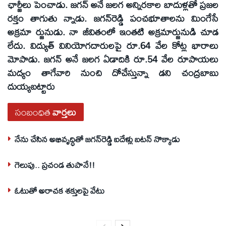
ఛార్జీలు పెంచాడు. జగన్‌ అనే జలగ అన్నిరకాల బాదుళ్లతో ప్రజల
రక్తం తాగుతు న్నాడు. జగన్‌రెడ్డి పంచభూతాలను మింగేసే
అక్రమా ర్జునుడు. నా జీవితంలో ఇంతటి అక్రమార్జునుడి చూడ
లేదు. విద్యుత్‌ వినియోగదారులపై రూ.64 వేల కోట్ల భారాలు
మోపాడు. జగన్‌ అనే జలగ ఏడాదికి రూ.54 వేల రూపాయలు
మద్యం తాగేవారి నుంచి దోచేస్తున్నా డని చంద్రబాబు
దుయ్యబట్టారు
సంబంధిత
వార్తలు
నేను చేసిన అభివృద్ధితో జగన్‌రెడ్డి ఐదేళ్లు బటన్‌ నొక్కాడు
గెలుపు.. ప్రచండ తుపానే!!
ఓటుతో అరాచక శక్తులపై వేటు