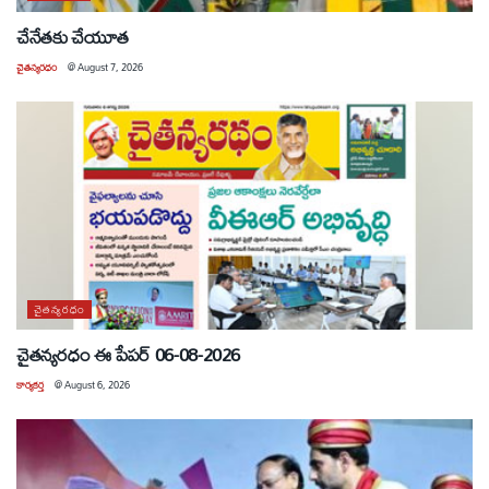
చేనేతకు చేయూత
చైతన్యరధం
@
August 7, 2026
చైతన్యరధం
చైతన్యరధం ఈ పేపర్ 06-08-2026
కార్యకర్త
@
August 6, 2026