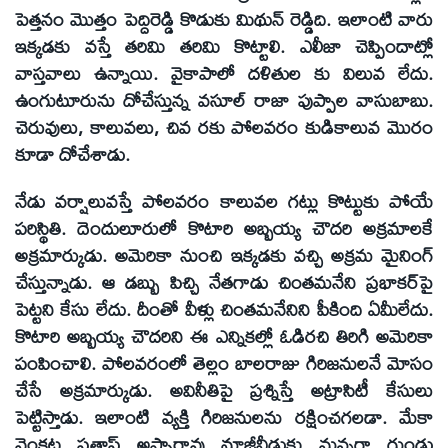
పెత్తనం మొత్తం పెద్దిరెడ్డి కొడుకు మిథున్‌ రెడ్డిది. ఇలాంటి వారు
ఇక్కడకు వస్తే తరిమి తరిమి కొట్టాలి. ఎలీజా చెప్పిందాట్లో
వాస్తవాలు ఉన్నాయి. వైకాపాలో దళితుల కు విలువ లేదు.
ఉంగుటూరును దోచేస్తున్న వసూల్‌ రాజా పుప్పాల వాసుబాబు.
చెరువులు, కాలువలు, చివ రకు పోలవరం కుడికాలువ మొరం
కూడా దోచేశాడు.
నేడు వర్షాలువస్తే పోలవరం కాలువల గట్లు కొట్టుకు పోయే
పరిస్థితి. దెందులూరులో కొటారి అబ్బయ్య చౌదరి అక్రమాలకే
అక్రమార్కుడు. అమెరికా నుంచి ఇక్కడకు వచ్చి అక్రమ మైనింగ్‌
చేస్తున్నాడు. ఆ డబ్బు పిచ్చి నేతగాడు చింతమనేని ప్రభాకర్‌పై
పెట్టని కేసు లేదు. దీంతో వీళ్లు చింతమనేనిని పీకింది ఏమీలేదు.
కొటారి అబ్బయ్య చౌదరిని ఈ ఎన్నికల్లో ఓడిరచి తిరిగి అమెరికా
పంపించాలి. పోలవరంలో తెల్లం బాలరాజు గిరిజనులనే మోసం
చేసే అక్రమార్కుడు. అవినీతిపై ప్రశ్నిస్తే అట్రాసిటీ కేసులు
పెట్టిస్తాడు. ఇలాంటి వ్యక్తి గిరిజనులను రక్షించగలడా. మేకా
వెంకట ప్రతాప్‌ అప్పారావు నూజీవీడుకు నున్నగా గుండు