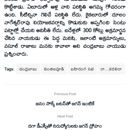
కొట్టేశాడు. ఏలూరులో ఆళ్ల నాని పరిస్థితి అగమ్య గోచరంగా
ఉంది. సీటిచ్చినా గెలిచే పరిస్థితి లేదు. కైకలూరులో దూలం
నాగేశ్వర్‌రావు నియోజకవర్గాన్ని కొడుకుకు అప్పగించి సెంటు
పట్టాల్లో చేయని అవినీతి లేదు. ఐదేళ్లలో 300 కోట్లు అక్రమార్జన
చేసిన నాయకుడు ఈ పెద్ద మనిషి. ఇలాంటి అక్రమార్కులు,
వసూల్‌ రాజాలు మనకు కావాలా అని చంద్రబాబు నాయుడు
ప్రశ్నించారు.
Tags:
చంద్రబాబు
చింతలపూడి
బహిరంగ సభ
రా...కదలిరా
Previous Post
జనం నొక్కే బటన్‌తో జగన్‌ ఇంటికే
Next Post
దగా డీఎస్సీతో నిరుద్యోగులకు జగన్‌ ద్రోహం