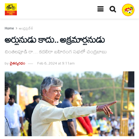
Home
ఆంధ్రప్రదేశ్
అర్జునుడు కాదు.. అక్రమార్జనుడు
చింతలపూడి రా... కదలిరా బహిరంగ సభలో చంద్రబాబు
by
చైతన్యరధం
Feb 6, 2024 at 9:11am