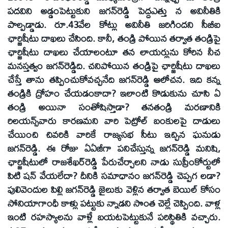
పదవిని అడ్డంపెట్టుకుని జగన్‌రెడ్డి పెద్దఎత్తు న అవినీతికి
పాల్పడ్డాడు. రూ.43వేల కోట్లు అవినీతి జరిగిందని సీబీఐ
ఛార్జిషీటు దాఖలు చేసింది. కానీ, తండ్రి పోయిన తర్వాత తండ్రిపై
ఛార్జిషీటు దాఖలు చేయాలంటూ తన లాయర్లును కోరిన నీచ
మనస్తత్వం జగన్‌రెడ్డిది. చనిపోయిన తండ్రిపై ఛార్జిషీటు దాఖలు
చేస్తే తాను తప్పించుకోవచ్చనేది జగన్‌రెడ్డి ఆలోచన. ఇది కన్న
తండ్రికి ద్రోహం చేయడంకాదా? ఇలాంటి కొడుకును చూసి ఏ
తండ్రి అయినా సంతోషిస్తాడా? తనతండ్రి మరణానికి
రిలయన్స్‌వారు కారణమని వారి పెట్రోల్‌ బంకులపై దాడులు
చేయించి చివరికి వారికే రాజ్యసభ సీటు ఇచ్చిన ఘనుడు
జగన్‌రెడ్డి. ఈ రోజు ఏఏజీగా పనిచేస్తున్న జగన్‌రెడ్డి మనిషి,
ఛార్జిషీటులో రాజశేఖర్‌రెడ్డి పేరుచేర్చాలని నాడు సుప్రీంకోర్టులో
పిటి షన్‌ వేయలేదా? దీనికి సమాధానం జగన్‌రెడ్డి చెప్పగ లడా?
పులివెందుల పిల్లి జగన్‌రెడ్డి జైలుకు వెళ్లిన తర్వాత బెయిల్‌ కోసం
సోనియాగాంధీ కాళ్లు పట్టుకు న్నాడని సొంత చెల్లే చెప్పింది. వాళ్ల
ఇంటి రహస్యాలను వాళ్లే బయటపెట్టుకునే పరిస్థితికి వచ్చారు.