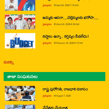
చైతన్యరధం
@
April 29, 2026 7:10 AM
అమ్మకు ఆసరా…చెల్లెమ్మలకు భరోసా…
చైతన్యరధం
@
March 8, 2026 6:30 AM
కష్టాలు ఉన్నా.. కర్తవ్యం వీడలేదు!
చైతన్యరధం
@
February 18, 2026 6:15 AM
మరిన్ని
తాజా సంఘటనలు
రాష్ట్ర పురోగతి, రాజధాని వికాసం
చైతన్యరధం
@
August 7, 2026
చేనేతకు చేయూత