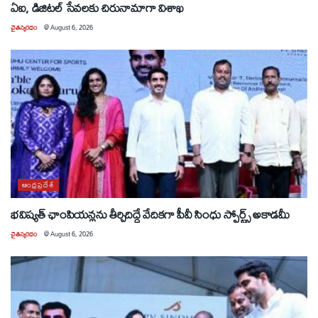
ఏఐ, డిజిటల్ సేవలకు చిరునామాగా విశాఖ
చైతన్యరధం
@
August 6, 2026
ఆంధ్రప్రదేశ్
భవిష్యత్ ఛాంపియన్లను తీర్చిదిద్దే వేదికగా పీవీ సింధు స్పోర్ట్స్ అకాడమీ
చైతన్యరధం
@
August 6, 2026