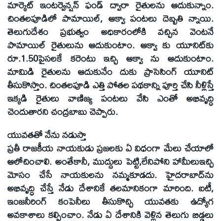
మార్కెట్‌ ఇంటర్వెన్షన్‌ ఫండ్‌ ద్వారా రైతులను ఆదుకున్నాం.
చింతలపూడిలో పామాయిల్‌, ఆక్వా పంటలు దెబ్బతి న్నాయి.
తెలుగుదేశం ప్రభుత్వం అధికారంలోకి వచ్చిన వెంటనే
పామాయిల్‌ రైతులును ఆదుకుంటాం. ఆక్వా కు యూనిట్‌కు
రూ.1.50పైసలకే కరెంటు ఇచ్చి ఆక్వా ను ఆదుకుంటాం.
మామిడి రైతులను ఆదుకునేం దుకు ప్రాసెసింగ్‌ యూనిట్‌
తీసుకొస్తాం. చింతలపూడి ఎత్తి పోతల పథకాన్ని పూర్తి చేసి నీళ్లిస్తే
ఇక్కడి రైతులు వాణిజ్య పంటలు వేసి ఎంతో అభివృద్ధి
చెందుతారని చంద్రబాబు చెప్పారు.
యువతతో నేను నడుస్తా
ప్రతీ రాజకీయ నాయకుడు ప్రజలకు ఏ విధంగా మేలు చేయాలో
ఆలోచించాలి. అంతేకానీ, ముద్దులు పెట్టి,లేనిపోని హామీలుఇచ్చి
మోసం చేసే నాయకులను నమ్మకూడదు. హైదరాబాద్‌ను
అభివృద్ధి చేస్తే నేడు దేశానికే తలమానికంగా మారింది. ఐటీ,
ఇంజనీరింగ్‌ కంపెనీలు తీసుకొచ్చి యువతకు ఉద్యోగ
అవకాశాలు కల్పించాం. నేడు ఏ దేశానికి వెళ్లిన తెలుగు బిడ్డలు