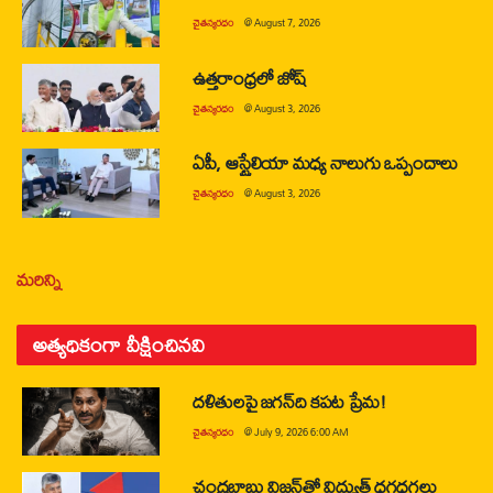
చైతన్యరధం
@
August 7, 2026
ఉత్తరాంధ్రలో జోష్
చైతన్యరధం
@
August 3, 2026
ఏపీ, ఆస్ట్రేలియా మధ్య నాలుగు ఒప్పందాలు
చైతన్యరధం
@
August 3, 2026
మరిన్ని
అత్యధికంగా వీక్షించినవి
దళితులపై జగన్‌ది కపట ప్రేమ!
చైతన్యరధం
@
July 9, 2026 6:00 AM
చంద్రబాబు విజన్‌తో విద్యుత్ ధగధగలు