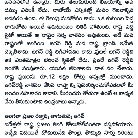
జనసేనలోనే ఉన్నారు. మీరు తలుచుకుంటే విజయాన్ని ఆపే
దమ్ము ఎవరికీ లేదు. రాబోయే ఎన్నికల్లో మనం గెలవాల్సిన
అవసరం ఉంది. ఈ గెలుపు మనకోసం కాదు. ఒక కుటుంబ పెద్ద
తాగుబోతు అయితే ఆకుటుంబం చితికి పోతుంది. రాష్ట్ర పెద్ద
సైకో అయితే ఆ రాష్ట్రం సర్వ నాశనం అవుతుంది. అదే మన
రాష్ట్రంలో జరిగింది. జగన్‌ రెడ్డి మన రాష్ట్ర బ్రాండ్‌ ఇమేజ్‌
దెబ్బతీశాడు. జగన్‌ రెడ్డి దిగిపోవడం కాదు..ప్రజలే జగన్‌ రెడ్డిని
ఇక ఎంతమాత్రం భరించే స్థితిలో లేరు. ప్రజలే జగన్‌ రెడ్డిని
ఇంటికి పంపుతారు. యువత జీవితాలను నాశ నం చేశాడు.
రాష్ట్ర ప్రజలను రూ.12 లక్షల కోట్లు అప్పుల్లో ముంచాడు.
జగన్‌రెడ్డి నాశనం చేసిన రాష్ట్రా న్ని పున:నిర్మించుకోవడంలో మీ
అందరి సహకారం కావాలి. మీరందరు తోడుగా ఉంటే ఆ బాధ్యత
నేను తీసుకుంటాని చంద్రబాబు అన్నారు.
జలగలా ప్రజల రక్తాన్ని తాగుతున్న జగన్‌
ఐదేళ్లలో రాష్ట్ర ప్రజలు తిరిగి కోలుకోలేనంతగా నష్టపోయారు.
ఇచ్చేది పదయితే దోచుకునేది తొంభై. తొమ్మిది సార్లు కరెంటు