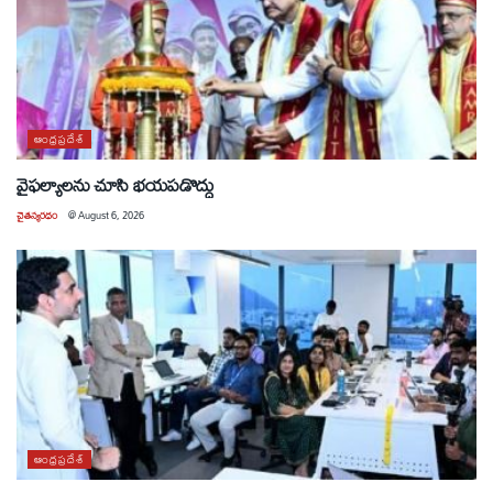
ఆంధ్రప్రదేశ్
వైఫల్యాలను చూసి భయపడొద్దు
చైతన్యరధం
@
August 6, 2026
ఆంధ్రప్రదేశ్