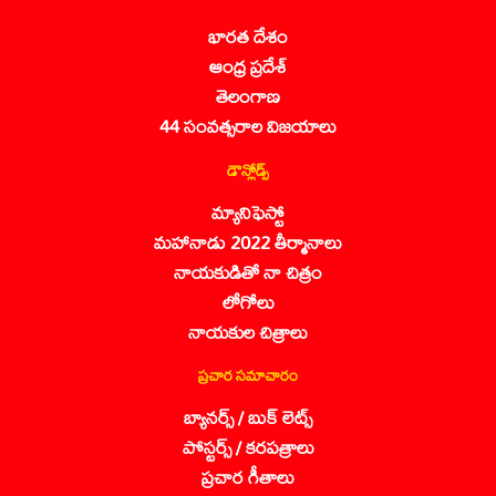
భారత దేశం
ఆంధ్ర ప్రదేశ్
తెలంగాణ
44 సంవత్సరాల విజయాలు
డౌన్లోడ్స్
మ్యానిఫెస్టో
మహానాడు 2022 తీర్మానాలు
నాయకుడితో నా చిత్రం
లోగోలు
నాయకుల చిత్రాలు
ప్రచార సమాచారం
బ్యానర్స్ / బుక్ లెట్స్
పోస్టర్స్ / కరపత్రాలు
ప్రచార గీతాలు