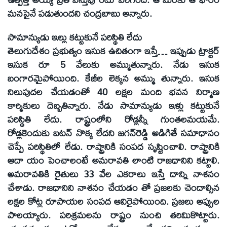
మనపైనే పడుతుందని చంద్రబాబు అన్నారు.
సామాన్యుడు ఇల్లు కట్టుకునే పరిస్థితి లేదు
తెలుగుదేశం ప్రభుత్వం ఇసుక ఉచితంగా ఇస్తే… ఇప్పుడు ట్రాక్టర్‌
ఇసుక రూ 5 వేలుకు అమ్ముతున్నారు. నేడు ఇసుక
బంగారమైపోయింది. కేజీల లెక్కన అమ్ము తున్నారు. ఇసుక
నిలుపుదల చేయడంతో 40 లక్షల మంది భవన నిర్మాణ
కార్మికులు దెబ్బతిన్నారు. నేడు సామాన్యుడు ఇళ్లు కట్టుకునే
పరిస్థితి లేదు. రాష్ట్రంలోని రోడ్లన్నీ గుంతలమయమే.
రోడ్లకెందుకు బటన్‌ నొక్క లేదని జగన్‌రెడ్డి అడిగితే సమాధానం
చెప్పే పరిస్థితిలో లేడు. రాష్ట్రానికి సంపద సృష్టించాలి. రాష్ట్రానికి
ఆదా యం పెంచాలంటే అమరావతి లాంటి రాజధానిని కట్టాలి.
అమరావతికి రైతులు 33 వేల ఎకరాలు ఇస్తే దాన్ని నాశనం
చేశాడు. రాజధానిని నాశనం చేయడం తో ప్రజలకు చెందాల్సిన
లక్షల కోట్ల రూపాయల సంపద ఆవిరైపోయింది. ప్రజలు అప్పుల
పాలయ్యారు. పరిశ్రమలను రాష్ట్రం నుంచి తరిమికొట్టారు.