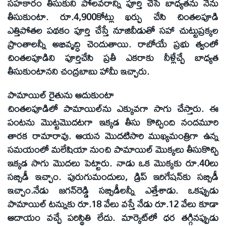
సహకారం తీసుకుని పోలవరాన్ని పూర్తి చేసే బాధ్యతను నేను
తీసుకుంటా. రూ.4,900కోట్లు ఖర్చు చేసి చింతలపూడి
ఎత్తిపోతల పథకం పూర్తి చేస్తే నూజివీడుతో సహా చుట్టుప్రక్కల
ప్రాంతాలన్నీ అభివృద్ధి చెందుతాయి. రాబోయే ప్రభు త్వంలో
చింతలపూడిని పూర్తిచేసి ప్రతీ ఎకరాకు నీళ్లేచ్చే బాధ్యత
తీసుకుంటానని చంద్రబాబు హామీ ఇచ్చారు.
పామాయిల్‌ రైతును ఆదుకుంటా
చింతలపూడిలో పామాయిల్‌ను ఎక్కువగా సాగు చేస్తారు. ఈ
పంటను మొట్టమొదటగా ఇక్కడ తీసు కొచ్చింది నందమూరి
తారక రామారావు. ఆయన మొదటిసారి ముఖ్యమంత్రిగా ఉన్న
సమయంలో మలేషియా నుంచి పామాయిల్‌ మొక్కలు తీసుకొచ్చి
ఇక్కడ సాగు మొదలు పెట్టారు. నాడు ఒక మొక్కకు రూ.40లు
సబ్సిడీ ఇచ్చాం. పురుగుమందులు, డ్రిప్‌ ఇరిగేషన్‌కు సబ్సిడీ
ఇచ్చాం.నేడు జగన్‌రెడ్డి సబ్సిడీలన్నీ ఎత్తేశాడు. ఒకప్పుడు
పామాయిల్‌ టన్నుకు రూ.18 వేలు వస్తే నేడు రూ.12 వేలు కూడా
ఆదాయం వచ్చే పరిస్థితి లేదు. మార్కెట్‌లో ధర తగ్గినప్పుడు