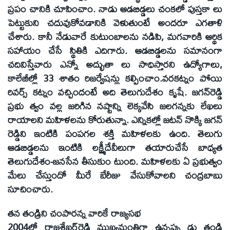
ప్రపం చానికి చూపించాం. నాడు ఆడబిడ్డలు చంకలో పుస్తకా లు
పెట్టుకుని చదువుకోవడానికి వెళుతుంటే అందరూ ఎగతాళి
చేశారు. కానీ నేడువారే కుటుంబాలను నడిపి, మగవారికి ఆర్థిక
సహాయం చేసే స్థితికి ఎదిగారు. ఆడబిడ్డలను సమానంగా
చదివిస్తేవారు ఎన్నో అద్భుతా లు సాధిస్తారని ఉద్యోగాలు,
కాలేజీల్లో 33 శాతం రిజర్వేషన్లు కల్పించాం.వరకట్నం పోయి
రివర్స్‌ కట్నం వచ్చిందంటే అది తెలుగుదేశం కృషే. జగన్‌రెడ్డి
ప్రభు త్వం వల్ల జరిగిన నష్టాన్ని లెక్కవేసి జలగన్నకు లేఖలు
రాయాలని మహిళలను కోరుతున్నా. ఎన్నికల్లో జటన్‌ నొక్కి జగన్‌
రెడ్డిని ఇంటికి పంపగల శక్తి మహిళలకు ఉంది. తెలుగు
ఆడబిడ్డలను ఇంటికి లక్ష్మీదేవీలుగా తయారుచేసే బాధ్యత
తెలుగుదేశం-జనసేన తీసుకుం టుంది. మహిళలకు ఏ ప్రభుత్వం
మేలు చేస్తుందో మీరే బేరీజు వేసుకోవాలని చంద్రబాబు
సూచించారు.
తన తండ్రిని చంపారన్న వారికే రాజ్యసభ
2004లో రాజశేఖర్‌రెడ్డి ముఖ్యమంత్రిగా ఉన్నప్పు డు తండ్రి