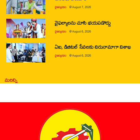
చైతన్యరధం
@
August 7, 2026
వైఫల్యాలను చూసి భయపడొద్దు
చైతన్యరధం
@
August 6, 2026
ఏఐ, డిజిటల్ సేవలకు చిరునామాగా విశాఖ
చైతన్యరధం
@
August 6, 2026
మరిన్ని