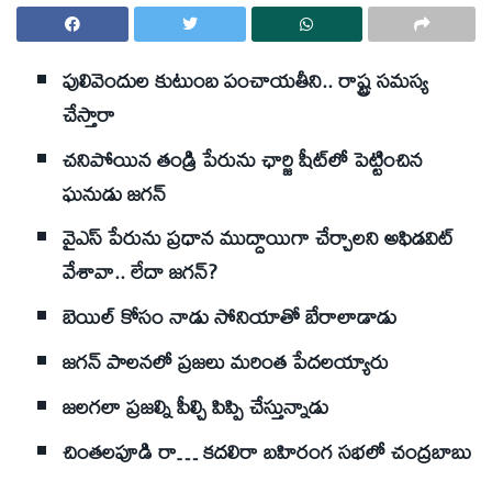
పులివెందుల కుటుంబ పంచాయతీని.. రాష్ట్ర సమస్య
చేస్తారా
చనిపోయిన తండ్రి పేరును ఛార్జి షీట్‌లో పెట్టించిన
ఘనుడు జగన్‌
వైఎస్‌ పేరును ప్రధాన ముద్దాయిగా చేర్చాలని అఫిడవిట్‌
వేశావా.. లేదా జగన్‌?
బెయిల్‌ కోసం నాడు సోనియాతో బేరాలాడాడు
జగన్‌ పాలనలో ప్రజలు మరింత పేదలయ్యారు
జలగలా ప్రజల్ని పీల్చి పిప్పి చేస్తున్నాడు
చింతలపూడి రా… కదలిరా బహిరంగ సభలో చంద్రబాబు