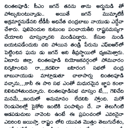
చింతలపూడి: సీఎం జగన్‌ తనను తాను అర్జునుడి తో
పోల్చుకుంటున్నాడు.. అయితే జగన్‌ ముమ్మాటికీ
అక్రమార్జనుడేనని టీడీపీ అధినేత చంద్రబాబు నాయుడు ఎద్దేవా
చేశారు. పులివెందుల కుటుంబ పంచాయతీని రాష్ట్రసమస్యగా
చేయాలని చూస్తున్నారని మండిపడ్డారు. కేసుల నుండి
బయటపడేందుకు చని పోయిన తండ్రి పేరును ఎఫ్‌ఐఆర్‌లో
పెట్టించిన ఘను డు జగన్‌ అని తీవ్రస్థాయిలో ధ్వజమెత్తారు.
ఏలూరు జిల్లా, చింతలపూడి నియోజకవర్గంలో సోమవారం
నిర్వహించిన రా…కదలిరా బహిరంగ సభలో చంద్ర
బాబునాయుడు మాట్లాడుతూ చాలాసార్లు చింతలపూడి
వచ్చాను…కానీ ఈ సారి సభ ఎంతో మధురమైన జ్ఞాప కంలా
నిలిచిపోతుందన్నారు. చింతలపూడిసభ చూస్తుం టే… గెలిచేది
మనమే…ఇందులో అనుమానం లేదనిపి స్తోంది. మరో
రెండునెలల్లో సైకోని ఇంటికి పంపాల్సిం దే. నా తెలుగింటి
ఆడపడుచులు నావెంట ఉంటే ఈ ప్రపంచంలో ఎవరినైనా
ఎదిరించి జయిస్తా. రాష్ట్రం లోని యువత మొత్తం తెలుగుదేశం,