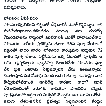
యువత కు ఉద్యోగాలు లేకుండా చేశారని చంద్రబాబు
విమర్శించారు.
పోలవరం ఏపీకి వరం
పోలవరాన్ని విభజన చట్టంలో చేర్చడానికి ఎంతో కష్టపడ్డాం. అది
మనమేసాధించాం.పోలవరం ముంపు నకు గురయ్యే
7మండలాలను రాష్ట్రంలో కలపడానికి ఎంతో పోరాటంచేశాం.
పోలవరం జాతీయ ప్రాజెక్టును త్వరిగా గతిన పూర్తి చేయాలనే
లక్ష్యంతో వారం వారం పోలవరం కార్యక్రమం పెట్టుకుని 72
శాతం పూర్తి చేశాం. పట్టిసీమను ఒక్క ఏడాదిలో పూర్తిచేసి ఆ
నీటిని కృష్ణాడెల్టాకు ఇచ్చినపార్టీ తెలుగుదేశం.పోలవరం పూర్తి
చేసి ప్రతీ ఎకరాకు నీళ్లుఇవ్వాలని నేను కలలుకన్నాను.
చింతలపూడి సభ వేదికపై నుంచి అడుగుతున్నా. డయాఫ్రం వాల్‌
కొట్టుకుపోవడానికి జగన్‌రెడ్డి కారణం కాదా? జగన్‌
చేతకానితనంతో 2024కు కాదుకదా పోలవరం ఎప్పుడు
పూర్తవుతుందో అర్థంకాని పరిస్థితికి తెచ్చారు. అయినా పర్వాలేదు.
తెలుగు దేశం-జనసేన ప్రభుత్వం వచ్చినవెంటనే కేంద్రం