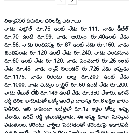
నిత్యావసర సరుకుల ధరలన్నీ పెరిగాయి
నాడు పెట్రోల్‌ రూ.76 ఉంటే నేడు రూ.111, నాడు డీజీల్‌
రూ.70 ఉంటే రూ.99, నాడు బియ్యం రూ.40ఉంటే నేడు
రూ.56, నాడు కందిపప్పు రూ.87 ఉంటే నేడు రూ.160, నాడు
చింతపండు రూ.120 ఉంటే నేడు రూ.240, నాడు వంటనూనె
రూ.60 ఉంటే నేడు రూ.120, నాడు పంచదార రూ.26 ంటే
నేడు రూ.45, నాడు గ్యాస్‌ సిలెండర్‌ రూ.726 నేడు ఇప్పుడు
రూ.1175, నాడు కరెంటు బిల్లు రూ.200 ఉంటే నేడు
రూ.1000, నాడు మద్యం క్వార్టర్‌ రూ.60 ఉంటే నేడు రూ.200,
నాడు కేబుల్‌ టీవీ రూ.149 ఉంటే నేడు రూ.350 చేశారు. జగన్‌
రెడ్డి ధరల బాదుడుతో ఒక్కో ఇంటిపై దాదాపు రూ.8 లక్షల భారం
పడిరది. ఇవి కాకుండా ఐదేళ్లలో రూ.12 లక్షల కోట్లు అప్పు
చేశాడు. జగన్‌ రెడ్డి జైలుకెళ్లుతాడు. ఈ అప్పు కూడా మనపైనే
పడుతుంది. కరెంటు ఛార్జీలు పెరగడంతో కరెంటుపై ఆధారపడి
ఉత్పత్తి అయ్యే ప్రతీ వస్తువు రేటు పెరిగింది. ఆ మేరకు ఆ భారం