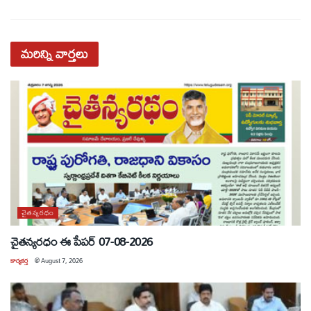
మరిన్ని
వార్తలు
చైతన్యరధం
చైతన్యరధం ఈ పేపర్ 07-08-2026
కార్యకర్త
@
August 7, 2026