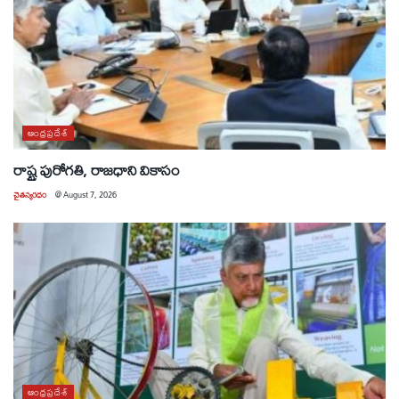
ఆంధ్రప్రదేశ్
రాష్ట్ర పురోగతి, రాజధాని వికాసం
చైతన్యరధం
@
August 7, 2026
ఆంధ్రప్రదేశ్