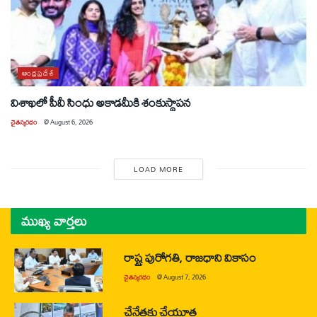
ఆంధ్రప్రదేశ్
విశాఖలో పీవీ సింధు అకాడమీకి శంకుస్థాపన
చైతన్యరధం
@
August 6, 2026
LOAD MORE
ముఖ్య వార్తలు
రాష్ట్ర పురోగతి, రాజధాని వికాసం
చైతన్యరధం
@
August 7, 2026
చేనేతకు చేయూత