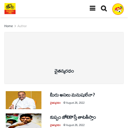
Home
Author
చైతన్యరధం
మీరు అసలు మనుషులేనా?
చైతన్యరధం
@
August 26, 2022
కుప్పం జోలికొస్తే తాటతీస్తాం
చైతన్యరధం
@
August 26, 2022