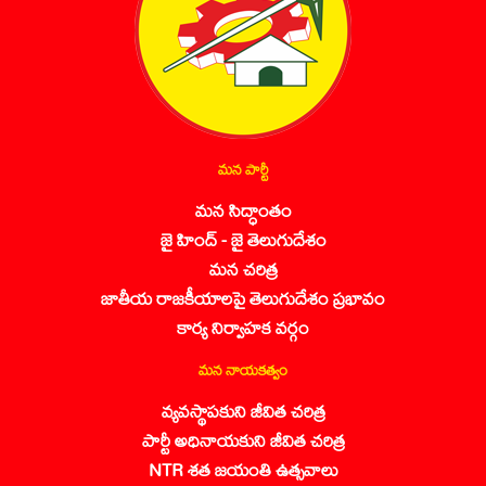
మన పార్టీ
మన సిద్ధాంతం
జై హింద్ - జై తెలుగుదేశం
మన చరిత్ర
జాతీయ రాజకీయాలపై తెలుగుదేశం ప్రభావం
కార్య నిర్వాహక వర్గం
మన నాయకత్వం
వ్యవస్థాపకుని జీవిత చరిత్ర
పార్టీ అధినాయకుని జీవిత చరిత్ర
NTR శత జయంతి ఉత్సవాలు