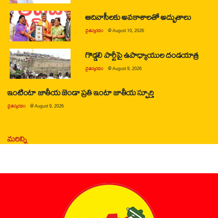
ఆదివాసీలకు అవకాశాలతో అద్భుతాలు
చైతన్యరధం
@
August 10, 2026
గొడ్డలి పార్టీపై ఉపాధ్యాయుల దండయాత్ర
చైతన్యరధం
@
August 9, 2026
ఇంటింటా జాతీయ జెండా ప్రతి ఇంటా జాతీయ స్ఫూర్తి
చైతన్యరధం
@
August 9, 2026
మరిన్ని