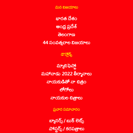
మన విజయాలు
భారత దేశం
ఆంధ్ర ప్రదేశ్
తెలంగాణ
44 సంవత్సరాల విజయాలు
డౌన్లోడ్స్
మ్యానిఫెస్టో
మహానాడు 2022 తీర్మానాలు
నాయకుడితో నా చిత్రం
లోగోలు
నాయకుల చిత్రాలు
ప్రచార సమాచారం
బ్యానర్స్ / బుక్ లెట్స్
పోస్టర్స్ / కరపత్రాలు