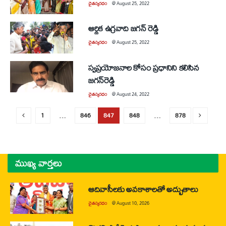
చైతన్యరధం
@
August 25, 2022
ఆర్థిక ఉగ్రవాది జగన్‌ రెడ్డి
చైతన్యరధం
@
August 25, 2022
స్వప్రయోజనాల కోసం ప్రధానిని కలిసిన
జగన్‌రెడ్డి
చైతన్యరధం
@
August 24, 2022
1
…
846
847
848
…
878
ముఖ్య వార్తలు
ఆదివాసీలకు అవకాశాలతో అద్భుతాలు
చైతన్యరధం
@
August 10, 2026