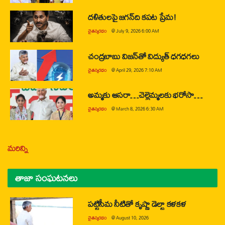
దళితులపై జగన్‌ది కపట ప్రేమ!
చైతన్యరధం
@
July 9, 2026 6:00 AM
చంద్రబాబు విజన్‌తో విద్యుత్ ధగధగలు
చైతన్యరధం
@
April 29, 2026 7:10 AM
అమ్మకు ఆసరా…చెల్లెమ్మలకు భరోసా…
చైతన్యరధం
@
March 8, 2026 6:30 AM
మరిన్ని
తాజా సంఘటనలు
పట్టిసీమ నీటితో కృష్ణా డెల్టా కళకళ
చైతన్యరధం
@
August 10, 2026