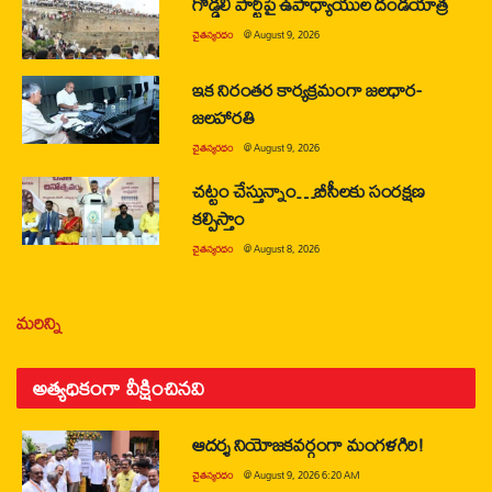
గొడ్డలి పార్టీపై ఉపాధ్యాయుల దండయాత్ర
చైతన్యరధం
@
August 9, 2026
ఇక నిరంతర కార్యక్రమంగా జలధార-
జలహారతి
చైతన్యరధం
@
August 9, 2026
చట్టం చేస్తున్నాం…బీసీలకు సంరక్షణ
కల్పిస్తాం
చైతన్యరధం
@
August 8, 2026
మరిన్ని
అత్యధికంగా వీక్షించినవి
ఆదర్శ నియోజకవర్గంగా మంగళగిరి!
చైతన్యరధం
@
August 9, 2026 6:20 AM