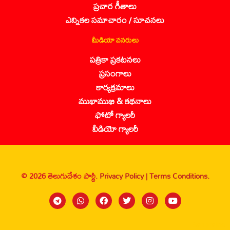
ప్రచార గీతాలు
ఎన్నికల సమాచారం / సూచనలు
మీడియా వనరులు
పత్రికా ప్రకటనలు
ప్రసంగాలు
కార్యక్రమాలు
ముఖాముఖి & కథనాలు
ఫోటో గ్యాలరీ
వీడియో గ్యాలరీ
© 2026 తెలుగుదేశం పార్టీ.
Privacy Policy |
Terms Conditions.
Sanbrains