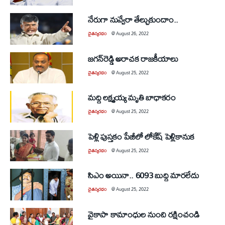
నేరుగా నువ్వేరా తేల్చుకుందాం..
చైతన్యరధం
@
August 26, 2022
జగన్‌రెడ్డి అరాచక రాజకీయాలు
చైతన్యరధం
@
August 25, 2022
మద్ది లక్ష్మయ్య మృతి బాధాకరం
చైతన్యరధం
@
August 25, 2022
పెళ్లి పుస్తకం పేజీలో లోకేష్‌ పెళ్లికానుక
చైతన్యరధం
@
August 25, 2022
సిఎం అయినా.. 6093 బుద్ధి మారలేదు
చైతన్యరధం
@
August 25, 2022
వైకాపా కామాంధుల నుంచి రక్షించండి