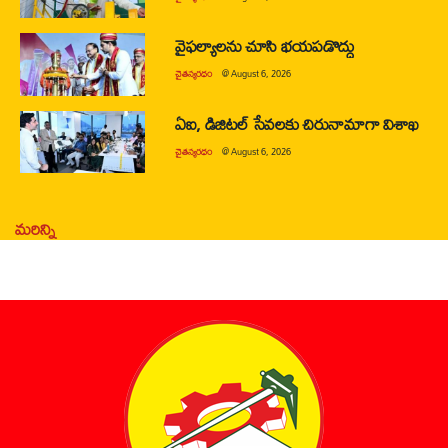
వైఫల్యాలను చూసి భయపడొద్దు
చైతన్యరధం
@
August 6, 2026
ఏఐ, డిజిటల్ సేవలకు చిరునామాగా విశాఖ
చైతన్యరధం
@
August 6, 2026
మరిన్ని