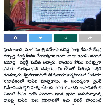
హైదరాబాద్‌: మాజీ మంత్రి వివేకానందరెడ్డి హత్య కేసులో కేంద్ర
దర్యాప్తు సంస్థ సీబీఐ చేయాల్సింది ఇంకా చాలా ఉందని ఆయన
కుమార్తె నర్రెడ్డి సునీత అన్నారు. న్యాయం కోసం ఐదేళ్ల్లుగా
ఎదురు చూస్తున్నానని చెప్పారు. ఈ కేసులో సీబీఐపై ఒత్తిడి
ఉందన్నారు. హైదరాబాద్‌లో సోమవారం నిర్వహించిన మీడియా
సమావేశంలో సునీత మాట్లాడారు. ఈ సందర్భంగా వైఎస్‌
వివేకానందరెడ్డిని హత్య చేసింది ఎవరు? వారిని కాపాడుతోంది
ఎవరు? సీఎం జగన్‌ ఎందుకు ఇంత డ్రామా ఆడుతున్నారన్న
దానిపై సునీత పలు వివరాలతో ఆమె పవర్‌ పాయింట్‌