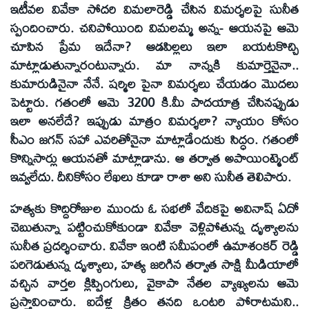
ఇటీవల వివేకా సోదరి విమలారెడ్డి చేసిన విమర్శలపై సునీత
స్పందించారు. చనిపోయింది విమలమ్మ అన్న- ఆయనపై ఆమె
చూపిన ప్రేమ ఇదేనా? ఆడపిల్లలు ఇలా బయటకొచ్చి
మాట్లాడుతున్నారంటున్నారు. మా నాన్నకి కుమార్తెనైనా..
కుమారుడినైనా నేనే. షర్మిల పైనా విమర్శలు చేయడం మొదలు
పెట్టారు. గతంలో ఆమె 3200 కి.మీ పాదయాత్ర చేసినప్పుడు
ఇలా అనలేదే? ఇప్పుడు మాత్రం విమర్శలా? న్యాయం కోసం
సీఎం జగన్‌ సహా ఎవరితోనైనా మాట్లాడేందుకు సిద్ధం. గతంలో
కొన్నిసార్లు ఆయనతో మాట్లాడాను. ఆ తర్వాత అపాయింట్మెంట్‌
ఇవ్వలేదు. దీనికోసం లేఖలు కూడా రాశా అని సునీత తెలిపారు.
హత్యకు కొద్దిరోజుల ముందు ఓ సభలో వేదికపై అవినాష్‌ ఏదో
చెబుతున్నా పట్టించుకోకుండా వివేకా వెళ్లిపోతున్న దృశ్యాలను
సునీత ప్రదర్శించారు. వివేకా ఇంటి సమీపంలో ఉమాశంకర్‌ రెడ్డి
పరిగెడుతున్న దృశ్యాలు, హత్య జరిగిన తర్వాత సాక్షి మీడియాలో
వచ్చిన వార్తల క్లిప్పింగులు, వైకాపా నేతల వ్యాఖ్యలను ఆమె
ప్రస్తావించారు. ఐదేళ్ల క్రితం తనది ఒంటరి పోరాటమని..