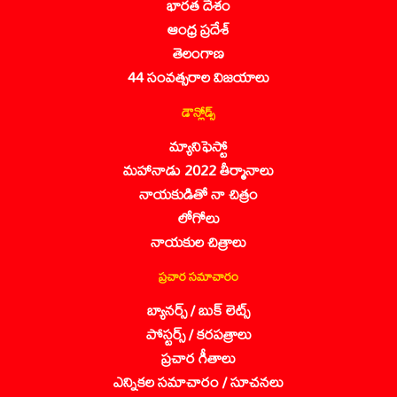
భారత దేశం
ఆంధ్ర ప్రదేశ్
తెలంగాణ
44 సంవత్సరాల విజయాలు
డౌన్లోడ్స్
మ్యానిఫెస్టో
మహానాడు 2022 తీర్మానాలు
నాయకుడితో నా చిత్రం
లోగోలు
నాయకుల చిత్రాలు
ప్రచార సమాచారం
బ్యానర్స్ / బుక్ లెట్స్
పోస్టర్స్ / కరపత్రాలు
ప్రచార గీతాలు
ఎన్నికల సమాచారం / సూచనలు