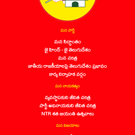
మన పార్టీ
మన సిద్ధాంతం
జై హింద్ - జై తెలుగుదేశం
మన చరిత్ర
జాతీయ రాజకీయాలపై తెలుగుదేశం ప్రభావం
కార్య నిర్వాహక వర్గం
మన నాయకత్వం
వ్యవస్థాపకుని జీవిత చరిత్ర
పార్టీ అధినాయకుని జీవిత చరిత్ర
NTR శత జయంతి ఉత్సవాలు
మన విజయాలు