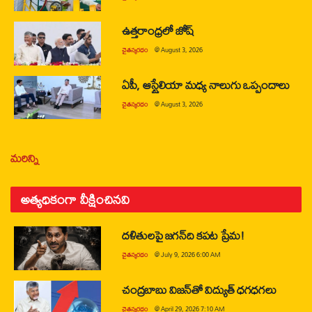
ఉత్తరాంధ్రలో జోష్
చైతన్యరధం
@
August 3, 2026
ఏపీ, ఆస్ట్రేలియా మధ్య నాలుగు ఒప్పందాలు
చైతన్యరధం
@
August 3, 2026
మరిన్ని
అత్యధికంగా వీక్షించినవి
దళితులపై జగన్‌ది కపట ప్రేమ!
చైతన్యరధం
@
July 9, 2026 6:00 AM
చంద్రబాబు విజన్‌తో విద్యుత్ ధగధగలు
చైతన్యరధం
@
April 29, 2026 7:10 AM