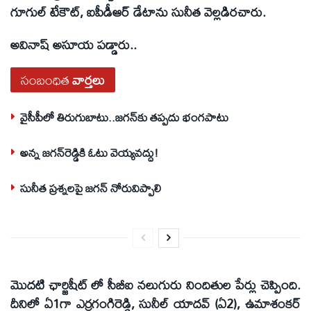
గూగుల్‌ టేకౌట్‌, ఐపీడీఆర్‌ డేటాను సునీత వెల్లడిరచారు.
అవినాష్‌ అసూయ పడ్డారు..
సంబంధిత
వార్తలు
వైసీపీలో తిరుగుబాటు..జగన్‌కు తప్పదు భంగపాటు
అన్న జగన్‌రెడ్డికి ఓటు వెయ్యవద్దు!
సునీత ప్రశ్నలపై జగన్‌ నోరువిప్పాలి
మొదటి ఛార్జిషీట్‌ లో సీబీఐ నలుగురు నిందితుల పేర్లు చెప్పింది.
దీనిలో ఏ1గా ఎర్రగంగిరెడ్డి, సునీల్‌ యాదవ్‌ (ఏ2), ఉమాశంకర్‌