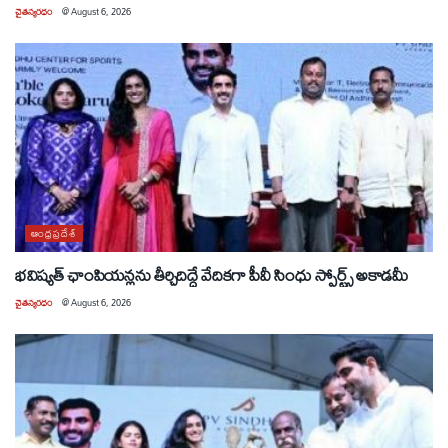
చైతన్యరధం
@
August 6, 2026
ఆంధ్రప్రదేశ్
భవిష్యత్ ఛాంపియన్లను తీర్చిదిద్దే వేదికగా పీవీ సింధు స్పోర్ట్స్ అకాడమీ
చైతన్యరధం
@
August 6, 2026