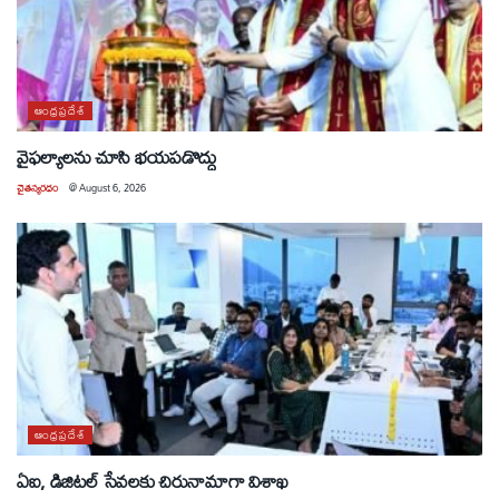
ఆంధ్రప్రదేశ్
వైఫల్యాలను చూసి భయపడొద్దు
చైతన్యరధం
@
August 6, 2026
ఆంధ్రప్రదేశ్
ఏఐ, డిజిటల్ సేవలకు చిరునామాగా విశాఖ