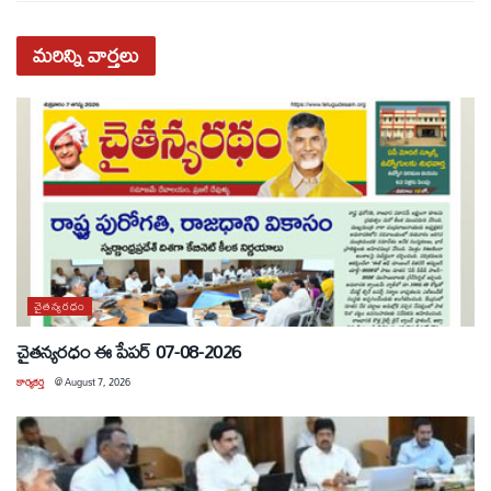
మరిన్ని
వార్తలు
చైతన్యరధం
చైతన్యరధం ఈ పేపర్ 07-08-2026
కార్యకర్త
@
August 7, 2026