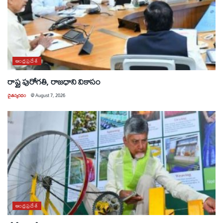
ఆంధ్రప్రదేశ్
రాష్ట్ర పురోగతి, రాజధాని వికాసం
చైతన్యరధం
@
August 7, 2026
ఆంధ్రప్రదేశ్