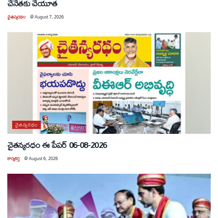
చేనేతకు చేయూత
చైతన్యరధం
@
August 7, 2026
చైతన్యరధం
చైతన్యరధం ఈ పేపర్ 06-08-2026
కార్యకర్త
@
August 6, 2026