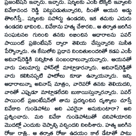
ప్రజంటేషన్‌ ఇచ్చారు. ఇచ్చారు. షర్మిలకు ఎంపీ టిక్కెట్‌ ఇవ్వాలని
వివేకానంద రెడ్డి పట్టుపడుతున్నారని, దీంతో ఆయన అడ్డు
తొలగిస్తే.. షర్మిలకు సపోర్టు ఉండదని, ఇక తమకు ఎదురు
ఉండదని భావించి.. వివేకాను హత్య చేశారని.. ఆ తర్వాత జరిగిన
సంఘటనల గురించి తనకు లభించిన ఆధారాలను పవర్‌
పాయింట్‌ ప్రజెంటేషన్‌ ద్వారా తెలియ చేస్తున్నారని సునీత
పేర్కొన్నారు. ఈ కేసులోని ప్రధాన నిందితులందరితో కడప ఎంపీ
అవినాష్‌రెడ్డికి సన్నిహిత సంబంధాలున్నాయన్నారు. ఆయనతో
వారు పలుమార్లు ఫోన్‌ల్లో మాట్లాడారన్నారు. అవినాష్‌రెడ్డితో
వారు కలిసినప్పటి ఫొటోలు కూడా ఉన్నాయన్నారు. ఇన్ని
ఆధారాలున్నా అవినాష్‌ మాత్రం, వారెవరో తనకు తెలియదని,
వారితో ఎప్పుడూ మాట్లాడలేదని బుకాయిస్తున్నారన్నారు. పవర్‌
పాయింట్‌ ప్రజంటేషన్‌లో తాను ప్రదర్శించిన దృశ్యాలు చూస్తే
వివేకాది గుండెపోటు అని ఎవరైనా అనుకుంటారా? అని
ప్రశ్నించారు. మరి వివేకా గుండెపోటుతో చనిపోయారని
మొదట్లో ఎందుకు చెప్పాల్సి వచ్చిందని నిలదీశారు. హత్య జరిగిన
రోజు రాత్రి.. ఆ తర్వాత రోజు ఉదయం కాల్‌ డేటాతో పాటు