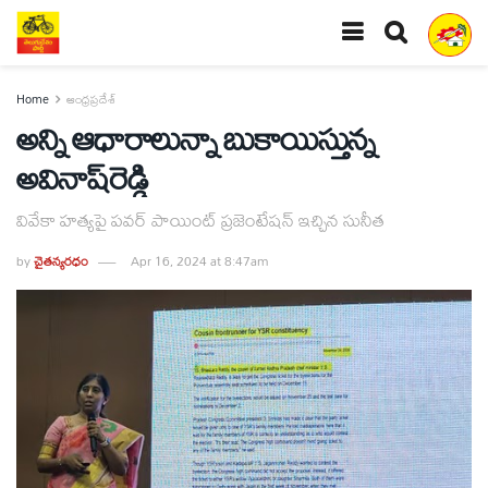
Home
ఆంధ్రప్రదేశ్
అన్ని ఆధారాలున్నా బుకాయిస్తున్న
అవినాష్‌రెడ్డి
వివేకా హత్యపై పవర్‌ పాయింట్‌ ప్రజెంటేషన్‌ ఇచ్చిన సునీత
by
చైతన్యరధం
Apr 16, 2024 at 8:47am