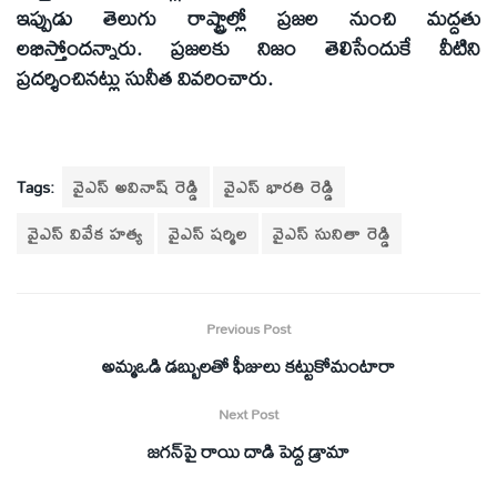
ఇప్పుడు తెలుగు రాష్ట్రాల్లో ప్రజల నుంచి మద్దతు
లభిస్తోందన్నారు. ప్రజలకు నిజం తెలిసేందుకే వీటిని
ప్రదర్శించినట్లు సునీత వివరించారు.
Tags:
వైఎస్ అవినాష్ రెడ్డి
వైఎస్ భారతి రెడ్డి
వైఎస్ వివేక హత్య
వైఎస్‌ షర్మిల
వైఎస్ సునితా రెడ్డి
Previous Post
అమ్మఒడి డబ్బులతో ఫీజులు కట్టుకోమంటారా
Next Post
జగన్‌పై రాయి దాడి పెద్ద డ్రామా