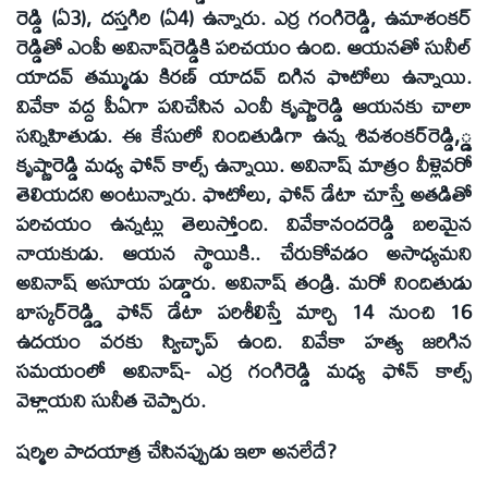
రెడ్డి (ఏ3), దస్తగిరి (ఏ4) ఉన్నారు. ఎర్ర గంగిరెడ్డి, ఉమాశంకర్‌
రెడ్డితో ఎంపీ అవినాష్‌రెడ్డికి పరిచయం ఉంది. ఆయనతో సునీల్‌
యాదవ్‌ తమ్ముడు కిరణ్‌ యాదవ్‌ దిగిన ఫొటోలు ఉన్నాయి.
వివేకా వద్ద పీఏగా పనిచేసిన ఎంవీ కృష్ణారెడ్డి ఆయనకు చాలా
సన్నిహితుడు. ఈ కేసులో నిందితుడిగా ఉన్న శివశంకర్‌రెడ్డి,్డ
కృష్ణారెడ్డి మధ్య ఫోన్‌ కాల్స్‌ ఉన్నాయి. అవినాష్‌ మాత్రం వీళ్లెవరో
తెలియదని అంటున్నారు. ఫొటోలు, ఫోన్‌ డేటా చూస్తే అతడితో
పరిచయం ఉన్నట్లు తెలుస్తోంది. వివేకానందరెడ్డి బలమైన
నాయకుడు. ఆయన స్థాయికి.. చేరుకోవడం అసాధ్యమని
అవినాష్‌ అసూయ పడ్డారు. అవినాష్‌ తండ్రి. మరో నిందితుడు
భాస్కర్‌రెడ్డ్డి ఫోన్‌ డేటా పరిశీలిస్తే మార్చి 14 నుంచి 16
ఉదయం వరకు స్విచ్ఛాప్‌ ఉంది. వివేకా హత్య జరిగిన
సమయంలో అవినాష్‌- ఎర్ర గంగిరెడ్డి మధ్య ఫోన్‌ కాల్స్‌
వెళ్లాయని సునీత చెప్పారు.
షర్మిల పాదయాత్ర చేసినప్పుడు ఇలా అనలేదే?