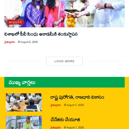
ఆంధ్రప్రదేశ్
విశాఖలో పీవీ సింధు అకాడమీకి శంకుస్థాపన
చైతన్యరధం
@
August 6, 2026
LOAD MORE
ముఖ్య వార్తలు
రాష్ట్ర పురోగతి, రాజధాని వికాసం
చైతన్యరధం
@
August 7, 2026
చేనేతకు చేయూత
చైతన్యరధం
@
August 7, 2026