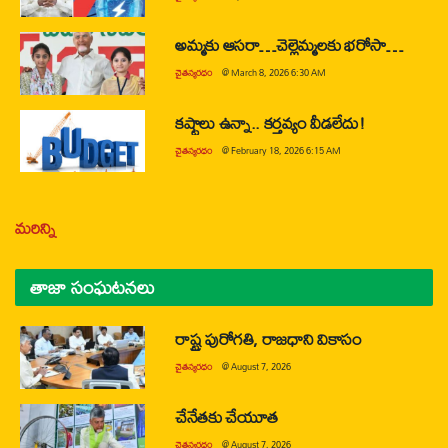
అమ్మకు ఆసరా…చెల్లెమ్మలకు భరోసా…
చైతన్యరధం
@
March 8, 2026 6:30 AM
కష్టాలు ఉన్నా.. కర్తవ్యం వీడలేదు!
చైతన్యరధం
@
February 18, 2026 6:15 AM
మరిన్ని
తాజా సంఘటనలు
రాష్ట్ర పురోగతి, రాజధాని వికాసం
చైతన్యరధం
@
August 7, 2026
చేనేతకు చేయూత
చైతన్యరధం
@
August 7, 2026