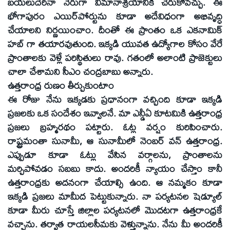
బయలుదేరినా నేరుగా విమానాశ్రయానికి చేరుకోవచ్చు. ఈ
భోగాపురం ఎయిర్‌పోర్టును కూడా అదేవిధంగా అభివృద్ధి
చేయాలని నిర్ణయించాం. దీంతో ఈ ప్రాంతం ఒక ఎకనామిక్‌
హబ్‌ గా తయారవుతుంది. ఇక్కడి యువత ఉద్యోగాల కోసం వేరే
ప్రాంతాలకు వెళ్లే పరిస్థితులు రావు. గతంలో అలాంటి ప్రాజెక్టులు
చాలా చేశామని సీఎం చంద్రబాబు అన్నారు.
ఉత్తరాంధ్ర రుణం తీర్చుకుంటాం
ఈ రోజు నేను ఇక్కడకు ప్రధానంగా వచ్చింది కూడా ఇక్కడి
ప్రజలకు ఒక సందేశం ఇవ్వాలనే. మా ఎన్డీఏ కూటమికి ఉత్తరాంధ్ర
ప్రజలు బ్రహ్మరథం పట్టారు. ఓట్ల వర్షం కురిపించారు.
రాష్ట్రమంతా సునామీ, ఆ సునామీలో నెంబర్‌ వన్‌ ఉత్తరాంధ్ర.
ఎప్పుడూ కూడా ఓట్లు వేసిన వర్గాలను, ప్రాంతాలను
మర్చిపోవడం సబబు కాదు. అందరికీ న్యాయం చేస్తాం కానీ
ఉత్తరాంధ్రకు అదనంగా చేయాల్సి ఉంది. ఆ నమ్మకం కూడా
ఇక్కడి ప్రజలు మామీద పెట్టుకున్నారు. నా పర్యటనల షెడ్యూల్‌
కూడా మీరు చూస్తే జిల్లాల పర్యటనలో మొదటగా ఉత్తరాంధ్రకే
వచ్చాను. తర్వాత రాయలసీమకు వెళ్తున్నాను. నేను మీ అందరికీ