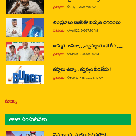
చైతన్యరధం
@
July 9, 2026 6:00 AM
చంద్రబాబు విజన్‌తో విద్యుత్ ధగధగలు
చైతన్యరధం
@
April 29, 2026 7:10 AM
అమ్మకు ఆసరా…చెల్లెమ్మలకు భరోసా…
చైతన్యరధం
@
March 8, 2026 6:30 AM
కష్టాలు ఉన్నా.. కర్తవ్యం వీడలేదు!
చైతన్యరధం
@
February 18, 2026 6:15 AM
మరిన్ని
తాజా సంఘటనలు
వైఫల్యాలను చూసి భయపడొద్దు