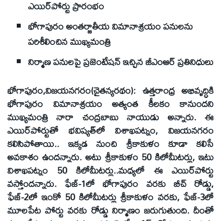
ఎయిర్‌పోర్టు ప్రారంభం
భోగాపురం అంతర్జాతీయ విమానాశ్రయం పనులను
పరిశీలించిన ముఖ్యమంత్రి
నిర్మాణ పనులపై ప్రజెంటేషన్‌ ఇచ్చిన జీఎంఆర్‌ ప్రతినిధులు
భోగాపురం,విజయనగరం(చైతన్యరథం): ఉత్తరాంధ్ర అభివృద్ధికి
భోగాపురం విమానాశ్రయం అత్యంత కీలకం కానుందని
ముఖ్యమంత్రి నారా చంద్రబాబు నాయుడు అన్నారు. ఈ
ఎయిర్‌పోర్టుతో భవిష్యత్‌లో విశాఖపట్నం, విజయనగరం
కలిసిపోతాయి.. ఇక్కడ నుంచి శ్రీకాకుళం కూడా కలిసే
అవకాశం ఉందన్నారు. అటు శ్రీకాకుళం 50 కిలోమీటర్లు, ఇటు
విశాఖపట్నం 50 కిలోమీటర్లు..మధ్యలో ఈ ఎయిర్‌పోర్టు
వస్తోందన్నారు. ఫేజ్‌-1లో భోగాపురం వరకు బీచ్‌ రోడ్డు,
ఫేజ్‌-2లో ఇంకో 50 కిలోమీటర్లు శ్రీకాకుళం వరకు, ఫేజ్‌-3లో
మూలపేట పోర్టు వరకు రోడ్డు నిర్మాణం జరుగుతుంది. దీంతో