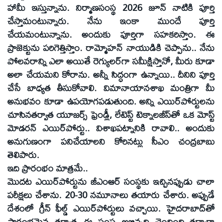
హామీ ఇస్తున్నాను. నిర్మాణసంస్థ 2026 జూన్‌ నాటికి పూర్తి
చేస్తామంటున్నారు. నేను ఇంకా ముందే పూర్తి
చేయమంటున్నాను. అందుకు పూర్తిగా సహకరిస్తాం. ఈ
ప్రాజెక్టును పరిగెత్తిస్తాం. రామ్మోహన్‌ నాయుడికి చెప్పాను.. నేను
పోలవరాన్ని ఎలా అయితే రెగ్యులర్‌గా సమీక్షిస్తానో, మీరు కూడా
అలా చేయమని కోరాను. అన్నీ సిద్ధంగా ఉన్నాయి.. దీనిని పూర్తి
చేసే బాధ్యత తీసుకోవాలి. విమానాయానశాఖ మంత్రిగా మీ
అనుభవం కూడా ఉపయోగపడుతుంది. అన్ని ఎయిర్‌పోర్టులను
చూసినతర్వాత యూజర్స్‌ ఫ్రెండ్లీ, లేటెస్ట్‌ టెక్నాలజీస్‌తో ఒక మోస్ట్‌
మోడరన్‌ ఎయిర్‌పోర్టు.. విశాఖపట్నానికి రావాలి.. అందుకు
అనుగుణంగా పనిచేయాలని కోరినట్లు సీఎం చంద్రబాబు
తెలిపారు.
ఇది ప్రారంభం మాత్రమే..
మొదట ఎయిర్‌పోర్టును జీఎంఆర్‌ సంస్థకు ఇచ్చినప్పుడు చాలా
పరీక్షలు చేశాను. 20-30 నమూనాలు తయారు చేశారు. అప్పుడే
దేశంలో గ్రీన్‌ ఫీల్డ్‌ ఎయిర్‌పోర్టులు వచ్చాయి. హైదరాబాద్‌తో
ప్రారంభమైన తర్వాత ఈ సంస్థ అభివృద్ధి చెందింది..తద్వారా