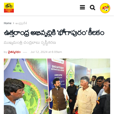
Home
ఆంధ్రప్రదేశ్
ఉత్తరాంధ్ర అభివృద్ధికి ‘భోగాపురం’ కీలకం
ముఖ్యమంత్రి చంద్రబాబు స్పష్టీకరణ
by
చైతన్యరధం
Jul 12, 2024 at 6:09am