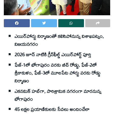
ఎయిర్‌పోర్టు నిర్మాణంతో కలిసిపోనున్న విశాఖపట్నం,
విజయనగరం
2026 జూన్‌ నాటికి గ్రీన్‌ఫీల్డ్‌ ఎయిర్‌పోర్ట్‌ పూర్తి
ఫేజ్‌-1లో భోగాపురం వరకు బీచ్‌ రోడ్డు, ఫేజ్‌-2లో
శ్రీకాకుళం, ఫేజ్‌-3లో మూలపేట పోర్టు వరకు రోడ్డు
నిర్మాణం
ఎకనమిక్‌ హబ్‌గా, పారిశ్రామిక నగరంగా మారనున్న
భోగాపురం
45 లక్షల ప్రయాణికులకు సేవలు అందించేలా