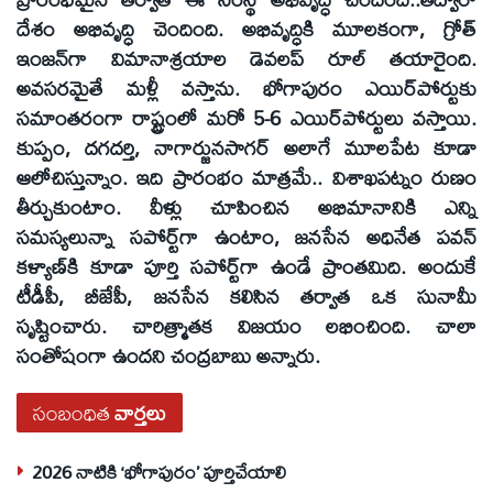
దేశం అభివృద్ధి చెందింది. అభివృద్ధికి మూలకంగా, గ్రోత్‌
ఇంజన్‌గా విమానాశ్రయాల డెవలప్‌ రూల్‌ తయారైంది.
అవసరమైతే మళ్లీ వస్తాను. భోగాపురం ఎయిర్‌పోర్టుకు
సమాంతరంగా రాష్ట్రంలో మరో 5-6 ఎయిర్‌పోర్టులు వస్తాయి.
కుప్పం, దగదర్తి, నాగార్జునసాగర్‌ అలాగే మూలపేట కూడా
ఆలోచిస్తున్నాం. ఇది ప్రారంభం మాత్రమే.. విశాఖపట్నం రుణం
తీర్చుకుంటాం. వీళ్లు చూపించిన అభిమానానికి ఎన్ని
సమస్యలున్నా సపోర్ట్‌గా ఉంటాం, జనసేన అధినేత పవన్‌
కళ్యాణ్‌కి కూడా పూర్తి సపోర్ట్‌గా ఉండే ప్రాంతమిది. అందుకే
టీడీపీ, బీజేపీ, జనసేన కలిసిన తర్వాత ఒక సునామీ
సృష్టించారు. చారిత్మ్రాతక విజయం లభించింది. చాలా
సంతోషంగా ఉందని చంద్రబాబు అన్నారు.
సంబంధిత
వార్తలు
2026 నాటికి ‘భోగాపురం’ పూర్తిచేయాలి