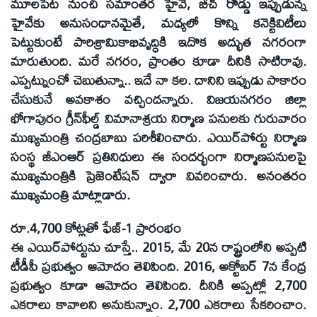
మూలపేట నుంచి సమాంతర హైవే, బీచ్‌ రోడ్డు ఇప్పుడున్న
హైవేకు అనుసంధానమైతే, మధ్యలో కొన్ని కనెక్టివిటీలు
పెట్టుకుంటే పారిశ్రామికాభివృద్ధికి ఇదొక అద్భుత నగరంగా
మారుతుంది. మరే నగరం, ప్రాంతం కూడా దీనికి సాటిరావు.
ఎప్పట్నుంచో చెబుతున్నా.. ఇదే నా కల. దానిని ఇప్పుడు సాకారం
చేసుకునే అవకాశం వచ్చిందన్నారు. విజయనగరం జిల్లా
భోగాపురం గ్రీన్‌ఫీల్డ్‌ విమానాశ్రయ నిర్మాణ పనులకు గురువారం
ముఖ్యమంత్రి చంద్రబాబు పరిశీలించారు. ఎయిర్‌పోర్టు నిర్మాణ
సంస్థ జీఎంఆర్‌ ప్రతినిధులు ఈ సందర్భంగా నిర్మాణపనులపై
ముఖ్యమంత్రికి ప్రెజెంటేషన్‌ ద్వారా వివరించారు. అనంతరం
ముఖ్యమంత్రి మాట్లాడారు.
రూ.4,700 కోట్లతో ఫేజ్‌-1 ప్రారంభం
ఈ ఎయిర్‌పోర్టును చూస్తే.. 2015, మే 20న రాష్ట్రంలోని అప్పటి
టీడీపీ ప్రభుత్వం ఆమోదం తెలిపింది. 2016, అక్టోబర్‌ 7న కేంద్ర
ప్రభుత్వం కూడా ఆమోదం తెలిపింది. దీనికి అప్పట్లో 2,700
ఎకరాలు కావాలని అనుకున్నాం. 2,700 ఎకరాలు సేకరించాం.