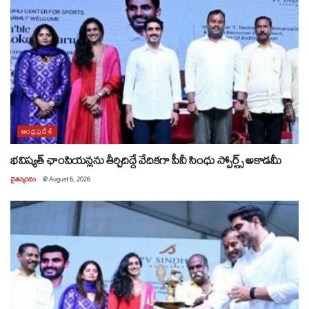
ఆంధ్రప్రదేశ్
భవిష్యత్ ఛాంపియన్లను తీర్చిదిద్దే వేదికగా పీవీ సింధు స్పోర్ట్స్ అకాడమీ
చైతన్యరధం
@
August 6, 2026