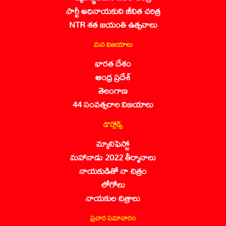
పార్టీ అధినాయకుని జీవిత చరిత్ర
NTR శత జయంతి ఉత్సవాలు
మన విజయాలు
భారత దేశం
ఆంధ్ర ప్రదేశ్
తెలంగాణ
44 సంవత్సరాల విజయాలు
డౌన్లోడ్స్
మ్యానిఫెస్టో
మహానాడు 2022 తీర్మానాలు
నాయకుడితో నా చిత్రం
లోగోలు
నాయకుల చిత్రాలు
ప్రచార సమాచారం