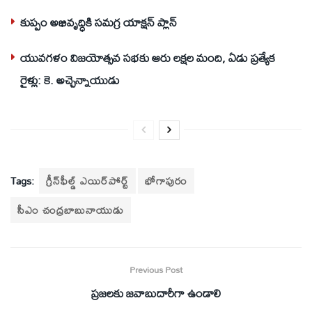
కుప్పం అభివృద్ధికి సమగ్ర యాక్షన్‌ ప్లాన్‌
యువగళం విజయోత్సవ సభకు ఆరు లక్షల మంది, ఏడు ప్రత్యేక
రైళ్లు: కె. అచ్చెన్నాయుడు
Tags:
గ్రీన్‌ఫీల్డ్‌ ఎయిర్‌పోర్ట్‌
భోగాపురం
సీఎం చంద్రబాబునాయుడు
Previous Post
ప్రజలకు జవాబుదారీగా ఉండాలి