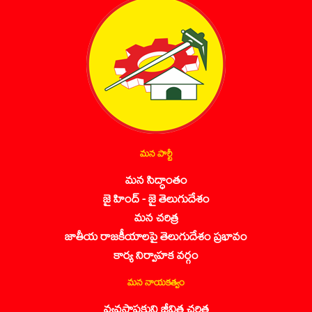
మన పార్టీ
మన సిద్ధాంతం
జై హింద్ - జై తెలుగుదేశం
మన చరిత్ర
జాతీయ రాజకీయాలపై తెలుగుదేశం ప్రభావం
కార్య నిర్వాహక వర్గం
మన నాయకత్వం
వ్యవస్థాపకుని జీవిత చరిత్ర