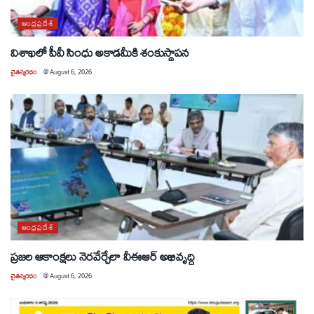
ఆంధ్రప్రదేశ్
విశాఖలో పీవీ సింధు అకాడమీకి శంకుస్థాపన
చైతన్యరధం
@
August 6, 2026
ఆంధ్రప్రదేశ్
ప్రజల ఆకాంక్షలు నెరవేర్చేలా వీఈఆర్ అభివృద్ధి
చైతన్యరధం
@
August 6, 2026