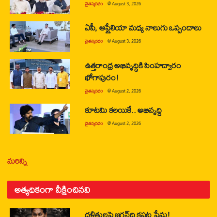
చైతన్యరధం
@
August 3, 2026
ఏపీ, ఆస్ట్రేలియా మధ్య నాలుగు ఒప్పందాలు
చైతన్యరధం
@
August 3, 2026
ఉత్తరాంధ్ర అభివృద్ధికి సింహద్వారం
భోగాపురం!
చైతన్యరధం
@
August 2, 2026
కూటమి కలయికే.. అభివృద్ధి
చైతన్యరధం
@
August 2, 2026
మరిన్ని
అత్యధికంగా వీక్షించినవి
దళితులపై జగన్‌ది కపట ప్రేమ!