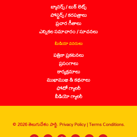
బ్యానర్స్ / బుక్ లెట్స్
పోస్టర్స్ / కరపత్రాలు
ప్రచార గీతాలు
ఎన్నికల సమాచారం / సూచనలు
మీడియా వనరులు
పత్రికా ప్రకటనలు
ప్రసంగాలు
కార్యక్రమాలు
ముఖాముఖి & కథనాలు
ఫోటో గ్యాలరీ
వీడియో గ్యాలరీ
© 2026 తెలుగుదేశం పార్టీ.
Privacy Policy |
Terms Conditions.