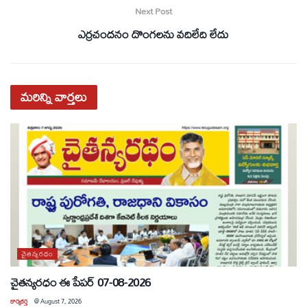
Next Post
ఎర్రచందనం దొంగలను వదిలేది లేదు
మరిన్ని
వార్తలు
చైతన్యరధం
చైతన్యరధం ఈ పేపర్ 07-08-2026
కార్యకర్త
@
August 7, 2026