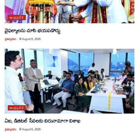
ఆంధ్రప్రదేశ్
వైఫల్యాలను చూసి భయపడొద్దు
చైతన్యరధం
@
August 6, 2026
ఆంధ్రప్రదేశ్
ఏఐ, డిజిటల్ సేవలకు చిరునామాగా విశాఖ
చైతన్యరధం
@
August 6, 2026