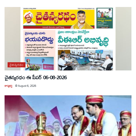
చైతన్యరధం
చైతన్యరధం ఈ పేపర్ 06-08-2026
కార్యకర్త
@
August 6, 2026