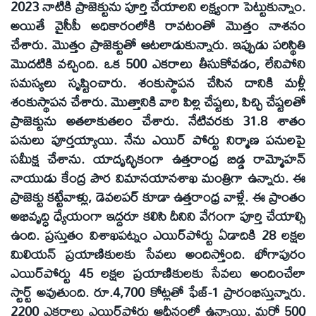
2023 నాటికి ప్రాజెక్టును పూర్తి చేయాలని లక్ష్యంగా పెట్టుకున్నాం.
అయితే వైసీపీ అధికారంలోకి రావటంతో మొత్తం నాశనం
చేశారు. మొత్తం ప్రాజెక్టుతో ఆటలాడుకున్నారు. ఇప్పుడు పరిస్థితి
మొదటికి వచ్చింది. ఒక 500 ఎకరాలు తీసుకోవడం, లేనిపోని
సమస్యలు సృష్టించారు. శంకుస్థాపన చేసిన దానికి మళ్లీ
శంకుస్థాపన చేశారు. మొత్తానికి వారి పిల్ల చేష్టలు, పిచ్చి చేష్టలతో
ప్రాజెక్టును అతలాకుతలం చేశారు. నేటివరకు 31.8 శాతం
పనులు పూర్తయ్యాయి. నేను ఎయిర్‌ పోర్టు నిర్మాణ పనులపై
సమీక్ష చేశాను. యాదృచ్ఛికంగా ఉత్తరాంధ్ర బిడ్డ రామ్మోహన్‌
నాయుడు కేంద్ర పౌర విమానయానశాఖ మంత్రిగా ఉన్నారు. ఈ
ప్రాజెక్టు కట్టేవాళ్లు, డెవలపర్‌ కూడా ఉత్తరాంధ్ర వాళ్లే. ఈ ప్రాంతం
అభివృద్ధి ధ్యేయంగా ఇద్దరూ కలిసి దీనిని వేగంగా పూర్తి చేయాల్సి
ఉంది. ప్రస్తుతం విశాఖపట్నం ఎయిర్‌పోర్టు ఏడాదికి 28 లక్షల
మిలియన్‌ ప్రయాణికులకు సేవలు అందిస్తోంది. భోగాపురం
ఎయిర్‌పోర్టు 45 లక్షల ప్రయాణికులకు సేవలు అందించేలా
స్టార్ట్‌ అవుతుంది. రూ.4,700 కోట్లతో ఫేజ్‌-1 ప్రారంభిస్తున్నారు.
2200 ఎకరాలు ఎయిర్‌పోర్టు ఆధీనంలో ఉన్నాయి. మరో 500