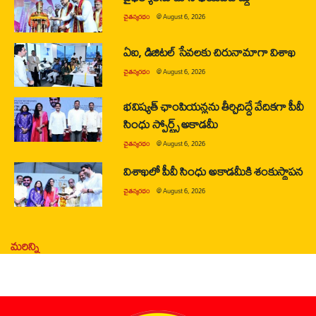
చైతన్యరధం
@
August 6, 2026
ఏఐ, డిజిటల్ సేవలకు చిరునామాగా విశాఖ
చైతన్యరధం
@
August 6, 2026
భవిష్యత్ ఛాంపియన్లను తీర్చిదిద్దే వేదికగా పీవీ
సింధు స్పోర్ట్స్ అకాడమీ
చైతన్యరధం
@
August 6, 2026
విశాఖలో పీవీ సింధు అకాడమీకి శంకుస్థాపన
చైతన్యరధం
@
August 6, 2026
మరిన్ని