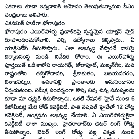
ఎకరాలు కూడా ఇవ్వడానికి ఆమోదం తెలుపుతున్నామని సీఎం
చంద్రబాబు తెలిపారు.
ఎకనమిక్‌ హబ్‌గా భోగాపురం
భోగాపురం ఎయిర్‌పోర్టు ప్రణాళికపై స్పష్టమైన యాక్షన్‌ ప్లాన్‌
రూపొందించుకోవాలి. ఎన్ని ఉద్యోగాలు కల్పిస్తారు.. ఏ
యాక్టివిటీస్‌ తీసుకొస్తారు.. ఎలా అభివృద్ధి చేస్తారనే దానిపై
నిర్మాణసంస్థ నుండి నివేదిక కోరాం. ఈ ఎయిర్‌పోర్టు
పూర్తయితే ఒడిశాలోని రాయగఢ్‌, కోరాపూట్‌, మల్కన్‌గిరి, మన
రాష్ట్రంలోని ఈస్ట్‌గోదావరి, శ్రీకాకుళం, విజయనగరం,
విశాఖపట్నం, అనకాపల్లి ప్రాంతాలకు అనుసంధానం
ఏర్పడుతుంది. సమీక్ష సందర్భంగా కొన్ని చిన్న చిన్న సమస్యలను
కూడా మా దృష్టికి తీసుకొచ్చారు. ఒకటి నేషనల్‌ హైవే నుంచి 6
కిలోమీటర్ల మేర రోడ్‌ కనెక్టివిటీ, పాత నేషనల్‌ హైవేలో 12 చోట్ల
కనెక్టివిటీ, జంక్షన్లను అభివృద్ధి చేయాలి. ఏ ఎయిర్‌పోర్టుకైనా
కనెక్టివిటీ చాలా ముఖ్యం. హైదరాబాద్‌కు ఔటర్‌ రింగ్‌ రోడ్డు
తీసుకొచ్చాం. ఔటర్‌ రింగ్‌ రోడ్డు వల్ల ఎక్కడ నుంచి