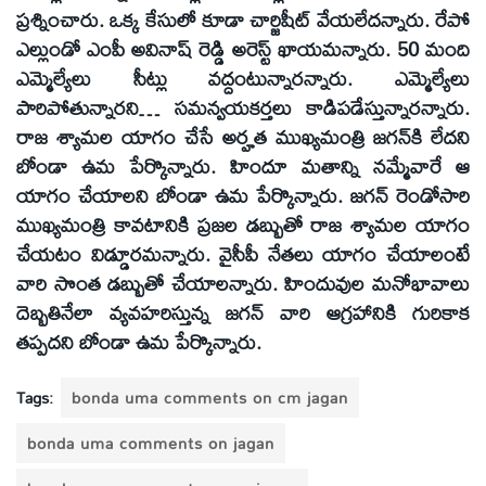
ప్రశ్నించారు. ఒక్క కేసులో కూడా చార్జిషీట్‌ వేయలేదన్నారు. రేపో
ఎల్లుండో ఎంపీ అవినాష్‌ రెడ్డి అరెస్ట్‌ ఖాయమన్నారు. 50 మంది
ఎమ్మెల్యేలు సీట్లు వద్దంటున్నారన్నారు. ఎమ్మెల్యేలు
పారిపోతున్నారని… సమన్వయకర్తలు కాడిపడేస్తున్నారన్నారు.
రాజ శ్యామల యాగం చేసే అర్హత ముఖ్యమంత్రి జగన్‌కి లేదని
బోండా ఉమ పేర్కొన్నారు. హిందూ మతాన్ని నమ్మేవారే ఆ
యాగం చేయాలని బోండా ఉమ పేర్కొన్నారు. జగన్‌ రెండోసారి
ముఖ్యమంత్రి కావటానికి ప్రజల డబ్బుతో రాజ శ్యామల యాగం
చేయటం విడ్డూరమన్నారు. వైసీపీ నేతలు యాగం చేయాలంటే
వారి సొంత డబ్బుతో చేయాలన్నారు. హిందువుల మనోభావాలు
దెబ్బతినేలా వ్యవహరిస్తున్న జగన్‌ వారి ఆగ్రహానికి గురికాక
తప్పదని బోండా ఉమ పేర్కొన్నారు.
Tags:
bonda uma comments on cm jagan
bonda uma comments on jagan