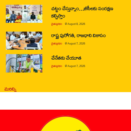
చట్టం చేస్తున్నాం…బీసీలకు సంరక్షణ
కల్పిస్తాం
చైతన్యరధం
@
August 8, 2026
రాష్ట్ర పురోగతి, రాజధాని వికాసం
చైతన్యరధం
@
August 7, 2026
చేనేతకు చేయూత
చైతన్యరధం
@
August 7, 2026
మరిన్ని