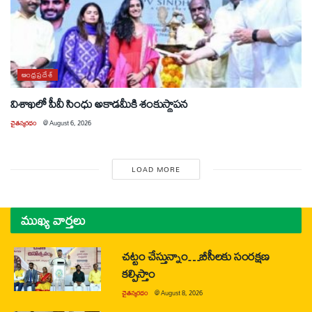
ఆంధ్రప్రదేశ్
విశాఖలో పీవీ సింధు అకాడమీకి శంకుస్థాపన
చైతన్యరధం
@
August 6, 2026
LOAD MORE
ముఖ్య వార్తలు
చట్టం చేస్తున్నాం…బీసీలకు సంరక్షణ
కల్పిస్తాం
చైతన్యరధం
@
August 8, 2026