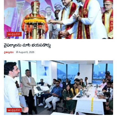
ఆంధ్రప్రదేశ్
వైఫల్యాలను చూసి భయపడొద్దు
చైతన్యరధం
@
August 6, 2026
ఆంధ్రప్రదేశ్