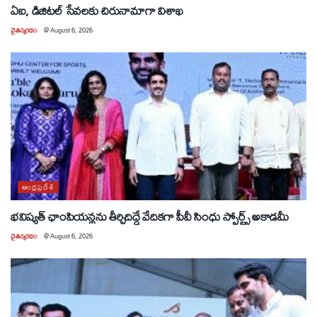
ఏఐ, డిజిటల్ సేవలకు చిరునామాగా విశాఖ
చైతన్యరధం
@
August 6, 2026
ఆంధ్రప్రదేశ్
భవిష్యత్ ఛాంపియన్లను తీర్చిదిద్దే వేదికగా పీవీ సింధు స్పోర్ట్స్ అకాడమీ
చైతన్యరధం
@
August 6, 2026