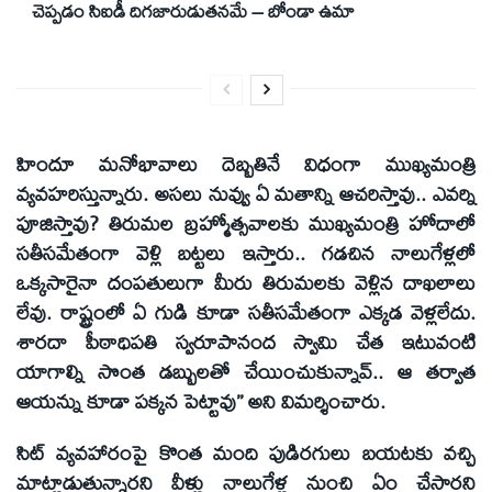
చెప్పడం సిఐడీ దిగజారుడుతనమే – బోండా ఉమా
హిందూ మనోభావాలు దెబ్బతినే విధంగా ముఖ్యమంత్రి
వ్యవహరిస్తున్నారు. అసలు నువ్వు ఏ మతాన్ని ఆచరిస్తావు.. ఎవర్ని
పూజిస్తావు? తిరుమల బ్రహ్మోత్సవాలకు ముఖ్యమంత్రి హోదాలో
సతీసమేతంగా వెళ్లి బట్టలు ఇస్తారు.. గడచిన నాలుగేళ్లలో
ఒక్కసారైనా దంపతులుగా మీరు తిరుమలకు వెళ్లిన దాఖలాలు
లేవు. రాష్ట్రంలో ఏ గుడి కూడా సతీసమేతంగా ఎక్కడ వెళ్లలేదు.
శారదా పీఠాధిపతి స్వరూపానంద స్వామి చేత ఇటువంటి
యాగాల్ని సొంత డబ్బులతో చేయించుకున్నావ్‌.. ఆ తర్వాత
ఆయన్ను కూడా పక్కన పెట్టావు’’ అని విమర్శించారు.
సిట్‌ వ్యవహారంపై కొంత మంది పుడిరగులు బయటకు వచ్చి
మాట్లాడుతున్నారని వీళ్లు నాలుగేళ్ల నుంచి ఏం చేసారని