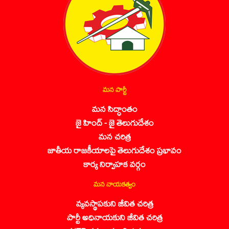
మన పార్టీ
మన సిద్ధాంతం
జై హింద్ - జై తెలుగుదేశం
మన చరిత్ర
జాతీయ రాజకీయాలపై తెలుగుదేశం ప్రభావం
కార్య నిర్వాహక వర్గం
మన నాయకత్వం
వ్యవస్థాపకుని జీవిత చరిత్ర
పార్టీ అధినాయకుని జీవిత చరిత్ర