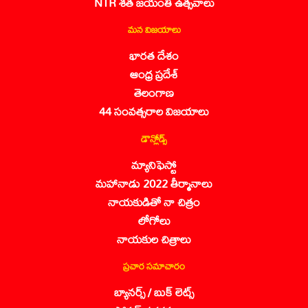
NTR శత జయంతి ఉత్సవాలు
మన విజయాలు
భారత దేశం
ఆంధ్ర ప్రదేశ్
తెలంగాణ
44 సంవత్సరాల విజయాలు
డౌన్లోడ్స్
మ్యానిఫెస్టో
మహానాడు 2022 తీర్మానాలు
నాయకుడితో నా చిత్రం
లోగోలు
నాయకుల చిత్రాలు
ప్రచార సమాచారం
బ్యానర్స్ / బుక్ లెట్స్