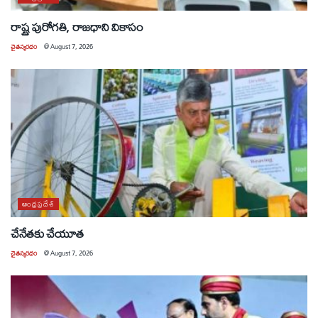
రాష్ట్ర పురోగతి, రాజధాని వికాసం
చైతన్యరధం
@
August 7, 2026
ఆంధ్రప్రదేశ్
చేనేతకు చేయూత
చైతన్యరధం
@
August 7, 2026