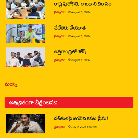
రాష్ట్ర పురోగతి, రాజధాని వికాసం
చైతన్యరధం
@
August 7, 2026
చేనేతకు చేయూత
చైతన్యరధం
@
August 7, 2026
ఉత్తరాంధ్రలో జోష్
చైతన్యరధం
@
August 3, 2026
మరిన్ని
అత్యధికంగా వీక్షించినవి
దళితులపై జగన్‌ది కపట ప్రేమ!
చైతన్యరధం
@
July 9, 2026 6:00 AM