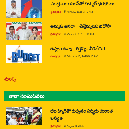
చంద్రబాబు విజన్‌తో విద్యుత్ ధగధగలు
చైతన్యరధం
@
April 29, 2026 7:10 AM
అమ్మకు ఆసరా…చెల్లెమ్మలకు భరోసా…
చైతన్యరధం
@
March 8, 2026 6:30 AM
కష్టాలు ఉన్నా.. కర్తవ్యం వీడలేదు!
చైతన్యరధం
@
February 18, 2026 6:15 AM
మరిన్ని
తాజా సంఘటనలు
జీఐ ట్యాగ్‌తో కుప్పడం పట్టుకు మరింత
విశిష్టత
చైతన్యరధం
@
August 8, 2026