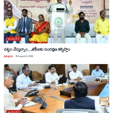
ఆంధ్రప్రదేశ్
చట్టం చేస్తున్నాం…బీసీలకు సంరక్షణ కల్పిస్తాం
చైతన్యరధం
@
August 8, 2026
ఆంధ్రప్రదేశ్