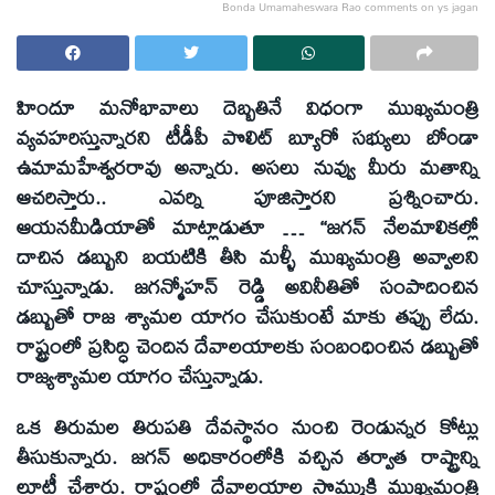
Bonda Umamaheswara Rao comments on ys jagan
హిందూ మనోభావాలు దెబ్బతినే విధంగా ముఖ్యమంత్రి
వ్యవహరిస్తున్నారని టీడీపీ పొలిట్‌ బ్యూరో సభ్యులు బోండా
ఉమామహేశ్వరరావు అన్నారు. అసలు నువ్వు మీరు మతాన్ని
ఆచరిస్తారు.. ఎవర్ని పూజిస్తారని ప్రశ్నించారు.
ఆయనమీడియాతో మాట్లాడుతూ … ‘‘జగన్‌ నేలమాలికల్లో
దాచిన డబ్బుని బయటికి తీసి మళ్ళీ ముఖ్యమంత్రి అవ్వాలని
చూస్తున్నాడు. జగన్మోహన్‌ రెడ్డి అవినీతితో సంపాదించిన
డబ్బుతో రాజ శ్యామల యాగం చేసుకుంటే మాకు తప్పు లేదు.
రాష్ట్రంలో ప్రసిద్ధి చెందిన దేవాలయాలకు సంబంధించిన డబ్బుతో
రాజ్యశ్యామల యాగం చేస్తున్నాడు.
ఒక తిరుమల తిరుపతి దేవస్థానం నుంచి రెండున్నర కోట్లు
తీసుకున్నారు. జగన్‌ అధికారంలోకి వచ్చిన తర్వాత రాష్ట్రాన్ని
లూటీ చేశారు. రాష్ట్రంలో దేవాలయాల సొమ్ముకి ముఖ్యమంత్రి