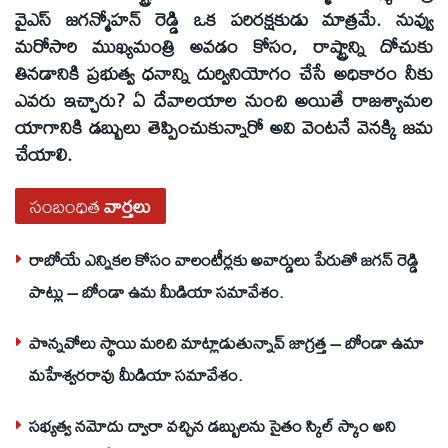
వైఎస్‌ జగన్మోహన్‌ రెడ్డి ఒక పరిరక్షకుడు మాత్రమే. నువ్వు
మరోసారి ముఖ్యమంత్రి అవడం కోసం, రాష్ట్రాన్ని దోచుకు
తినడానికి ప్రభుత్వ ధనాన్ని దుర్వినియోగం చేసే అధికారం నీకు
ఎవరు ఇచ్చారు? ఏ దేవాలయాల నుంచి అయితే రాజశ్యామల
యాగానికి డబ్బులు తెప్పించుకున్నారో అవి వెంటనే వెనక్కి జమ
చేయాలి.
సంబంధిత
వార్తలు
రాబోయే ఎన్నికల కోసం వాలంటీర్లకు అవార్డులు పేరుతో జగన్ రెడ్డి
పాట్లు – బోండా ఉమ మీడియా సమావేశం.
పొన్నవోలు స్థాయి మరిచి మాట్లాడుతున్నావ్ జాగ్రత్త – బోండా ఉమా
మహేశ్వరరావు మీడియా సమావేశం.
సభ్యత్వ నమోదు ద్వారా వచ్చిన డబ్బులను సైతం స్కిల్ స్కాం అని