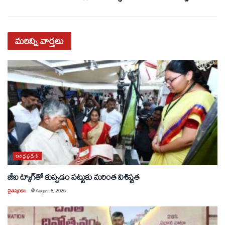
మరిన్ని
వార్తలు
ఆంధ్రప్రదేశ్
జీఐ ట్యాగ్‌తో కుప్పడం పట్టుకు మరింత విశిష్టత
చైతన్యరధం
@
August 8, 2026