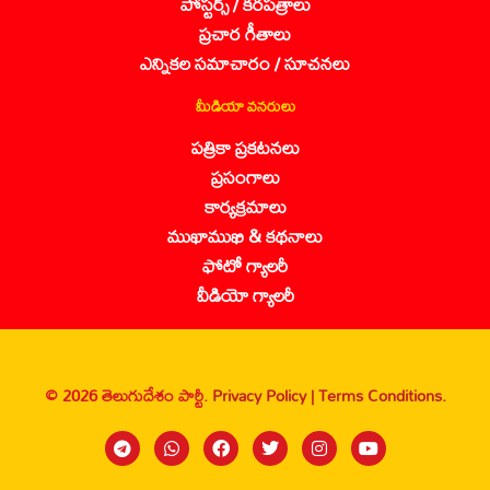
పోస్టర్స్ / కరపత్రాలు
ప్రచార గీతాలు
ఎన్నికల సమాచారం / సూచనలు
మీడియా వనరులు
పత్రికా ప్రకటనలు
ప్రసంగాలు
కార్యక్రమాలు
ముఖాముఖి & కథనాలు
ఫోటో గ్యాలరీ
వీడియో గ్యాలరీ
© 2026 తెలుగుదేశం పార్టీ.
Privacy Policy |
Terms Conditions.