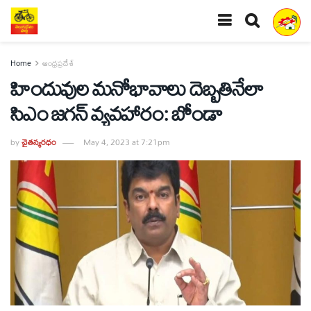
Home
ఆంధ్రప్రదేశ్
హిందువుల మనోభావాలు దెబ్బతినేలా
సిఎం జగన్‌ వ్యవహారం: బోండా
by
చైతన్యరధం
May 4, 2023 at 7:21pm