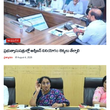
ఆంధ్రప్రదేశ్
ప్రభుత్వాసుపత్రుల్లో ఆక్సిజన్ వినియోగం లెక్కలు తేల్చాలి
చైతన్యరధం
@
August 4, 2026