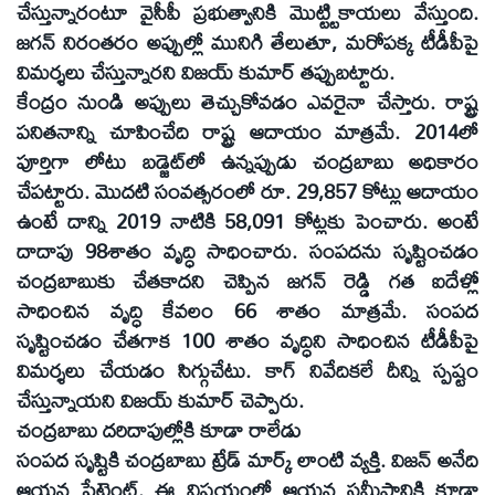
చేస్తున్నారంటూ వైసీపీ ప్రభుత్వానికి మొట్ట్టికాయలు వేస్తుంది.
జగన్‌ నిరంతరం అప్పుల్లో మునిగి తేలుతూ, మరోపక్క టీడీపీపై
విమర్శలు చేస్తున్నారని విజయ్‌ కుమార్‌ తప్పుబట్టారు.
కేంద్రం నుండి అప్పులు తెచ్చుకోవడం ఎవరైనా చేస్తారు. రాష్ట్ర
పనితనాన్ని చూపించేది రాష్ట్ర ఆదాయం మాత్రమే. 2014లో
పూర్తిగా లోటు బడ్జెట్‌లో ఉన్నప్పుడు చంద్రబాబు అధికారం
చేపట్టారు. మొదటి సంవత్సరంలో రూ. 29,857 కోట్లు ఆదాయం
ఉంటే దాన్ని 2019 నాటికి 58,091 కోట్లకు పెంచారు. అంటే
దాదాపు 98శాతం వృద్ధి సాధించారు. సంపదను సృష్టించడం
చంద్రబాబుకు చేతకాదని చెప్పిన జగన్‌ రెడ్డి గత ఐదేళ్లో
సాధించిన వృద్ధి కేవలం 66 శాతం మాత్రమే. సంపద
సృష్టించడం చేతగాక 100 శాతం వృద్ధిని సాధించిన టీడీపీపై
విమర్శలు చేయడం సిగ్గుచేటు. కాగ్‌ నివేదికలే దీన్ని స్పష్టం
చేస్తున్నాయని విజయ్‌ కుమార్‌ చెప్పారు.
చంద్రబాబు దరిదాపుల్లోకి కూడా రాలేడు
సంపద సృష్టికి చంద్రబాబు ట్రేడ్‌ మార్క్‌ లాంటి వ్యక్తి. విజన్‌ అనేది
ఆయన పేటెంట్‌. ఈ విషయంలో ఆయన సమీపానికి కూడా