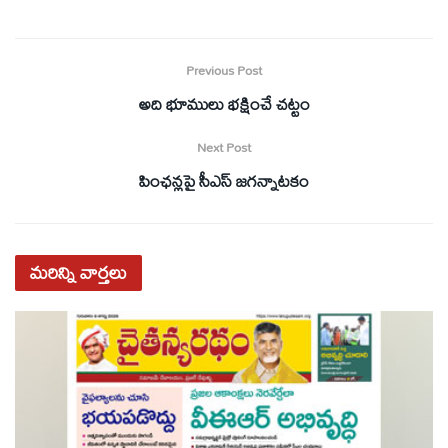
Previous Post
అది భూములు భక్షించే చట్టం
Next Post
పింఛన్లపై సీఎస్‌ జగన్నాటకం
మరిన్ని
వార్తలు