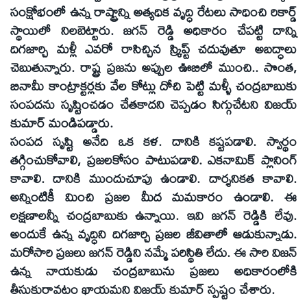
సంక్షోభంలో ఉన్న రాష్ట్రాన్ని అత్యధిక వృద్ధి రేటలు సాధించి రికార్డ్‌
స్థాయిలో నిలబెట్టారు. జగన్‌ రెడ్డి అధికారం చేపట్టి దాన్ని
దిగజార్చి మళ్లీ ఎవరో రాసిచ్చిన స్క్రిప్ట్‌ చదువుతూ అబద్ధాలు
చెబుతున్నారు. రాష్ట్ర ప్రజను అప్పుల ఊబిలో ముంచి.. సొంత,
బినామీ కాంట్రాక్టర్లకు వేల కోట్లు దోచి పెట్టి మళ్ళీ చంద్రబాబుకు
సంపదను సృష్టించడం చేతకాదని చెప్పడం సిగ్గుచేటని విజయ్‌
కుమార్‌ మండిపడ్డారు.
సంపద సృష్టి అనేది ఒక కళ. దానికి కష్టపడాలి. స్వార్థం
తగ్గించుకోవాలి, ప్రజలకోసం పాటుపడాలి. ఎకనామిక్‌ ప్లానింగ్‌
కావాలి. దానికి ముందుచూపు ఉండాలి. దార్శనికత కావాలి.
అన్నింటికీ మించి ప్రజల మీద మమకారం ఉండాలి. ఈ
లక్షణాలన్నీ చంద్రబాబుకు ఉన్నాయి. ఇవి జగన్‌ రెడ్డికి లేవు.
అందుకే ఉన్న వృద్ధిని దిగజార్చి ప్రజల జీవితాలో ఆడుకున్నాడు.
మరోసారి ప్రజలు జగన్‌ రెడ్డిని నమ్మే పరిస్థితి లేదు. ఈ సారి విజన్‌
ఉన్న నాయకుడు చంద్రబాబును ప్రజలు అధికారంలోకి
తీసుకురావటం ఖాయమని విజయ్‌ కుమార్‌ స్పష్టం చేశారు.