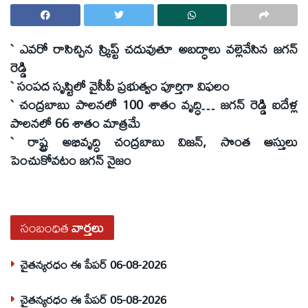
` ఎవరో రాసిచ్చిన స్క్రిప్ట్‌ చదువుతూ అబద్ధాలు వల్లెవేసిన జగన్‌
రెడ్డి
` సంపద సృష్టిలో వైసీపీ ప్రభుత్వం పూర్తిగా విఫలం
` చంద్రబాబు పాలనలో 100 శాతం వృద్ధి… జగన్‌ రెడ్డి ఐదేళ్ల
పాలనలో 66 శాతం మాత్రమే
` రాష్ట్ర అభివృద్ధి చంద్రబాబు విజన్‌, సొంత ఆస్తులు
పెంచుకోవటం జగన్‌ నైజం
సంబంధిత
వార్తలు
చైతన్యరధం ఈ పేపర్ 06-08-2026
చైతన్యరధం ఈ పేపర్ 05-08-2026