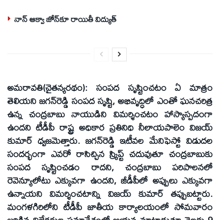
నాన్ ఆక్వా జోన్‌కూ రాయితీ విద్యుత్
అమరావతి(చైతన్యరథం): సంపద సృష్టించటం ఏ మాత్రం
తెలియని జగన్‌రెడ్డి సంపద సృష్టి, అభివృద్ధిలో ఎంతో ఘనచరిత్ర
ఉన్న చంద్రబాబు నాయుడిని విమర్శించటం హాస్యాస్పదంగా
ఉందని టీడీపీ రాష్ట్ర అధికార ప్రతినిధి నీలాయపాలెం విజయ్‌
కుమార్‌ ధ్వజమెత్తారు. జగన్‌రెడ్డి ఇటీవల మేనిఫెస్టో విడుదల
సందర్భంగా ఎవరో రాసిచ్చిన స్క్రిప్ట్‌ చదువుతూ చంద్రబాబుకు
సంపద సృష్టించడం రాదని, చంద్రబాబు పరిపాలనలో
రెవెన్యూలోటు ఎక్కువగా ఉందని, జీడీపీలో అప్పులు ఎక్కువగా
ఉన్నాయని విమర్శించటాన్ని విజయ్‌ కుమార్‌ తప్పుబట్టారు.
మంగళగిరిలోని టీడీపీ జాతీయ కార్యాలయంలో సోమవారం
జరిగిన విలేకరుల సమావేశంలో ఆయన మాట్లాడుతూ నెలకు 9