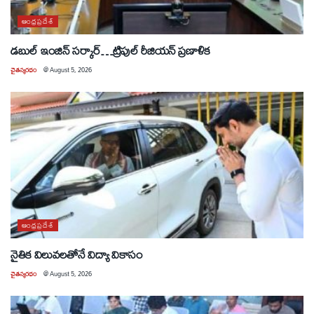
ఆంధ్రప్రదేశ్
డబుల్ ఇంజిన్ సర్కార్…ట్రిపుల్ రీజియన్ ప్రణాళిక
చైతన్యరధం
@
August 5, 2026
ఆంధ్రప్రదేశ్
నైతిక విలువలతోనే విద్యా వికాసం
చైతన్యరధం
@
August 5, 2026