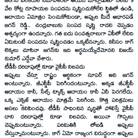
వేల కోట్ల రూపాయల సంపదను సృష్టించుకోలేని స్థితిలో ఉండి,
ఆదాయం ఏమాత్రం పెంచుకోకుండా, అప్పుల మీదే ఆధారపడే
జగన్‌ రెడ్డి.. చంద్రబాబుకు సంపద సృష్టి రాదని చెప్పడం
ఆశ్చర్యంగా ఉందన్నారు. గత ఐదు సంవత్సరాలుగా ఏపీలో లేనిది
ఏమిటంటే సంపదను సృష్టించడం ఒక్కటేనన్నారు. కనీసం కాగ్‌
లెక్కలు చూసినా జగన్‌కు ఇది అర్థమయ్యేదేమోనని విజయ్‌
కుమార్‌ ఎద్దేవా చేశారు.
టీడీపీ దరిదాపుల్లో కూడా వైసీపీ నిలవదు
అప్పులు చేస్తూ రాష్ట్రం ఆర్థికంగా సూపర్‌ అని జగన్‌
అంటున్నారు. జీఎస్డీపీ పెరిగిందంటున్నారు. అక్కడ జీఎస్డీపీ
ఆదాయం కానీ, సేల్స్‌ ట్యాక్స్‌ ఆదాయం కానీ ఏదీ పెరగలేదు.
ఒక్క ఎక్సైజ్‌ ఆదాయం మాత్రమే పెరిగింది. కొత్త పరిశ్రమలు
అసలు కనిపించవు. టీడీపీ సాధించిన వృద్ధితో పోలిస్తే వైసీపీ
దాని దరిదాపుల్లో కూడా నిలవదు. అయినా గొప్పలు
చెప్పుకుంటున్నారు. పరిమితికి లోబడి అప్పులు
చేస్తున్నామంటున్నారు. కాగ్‌ ఏమో రాజ్యంగ విరుద్ధంగా అప్పులు