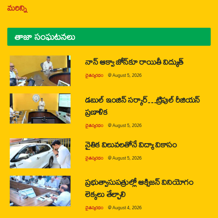
మరిన్ని
తాజా సంఘటనలు
నాన్ ఆక్వా జోన్‌కూ రాయితీ విద్యుత్
చైతన్యరధం
@
August 5, 2026
డబుల్ ఇంజిన్ సర్కార్…ట్రిపుల్ రీజియన్
ప్రణాళిక
చైతన్యరధం
@
August 5, 2026
నైతిక విలువలతోనే విద్యా వికాసం
చైతన్యరధం
@
August 5, 2026
ప్రభుత్వాసుపత్రుల్లో ఆక్సిజన్ వినియోగం
లెక్కలు తేల్చాలి
చైతన్యరధం
@
August 4, 2026