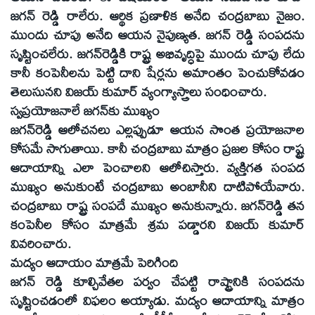
జగన్‌ రెడ్డి రాలేరు. ఆర్థిక ప్రణాళిక అనేది చంద్రబాబు నైజం.
ముందు చూపు అనేది ఆయన నైపుణ్యత. జగన్‌ రెడ్డి సంపదను
సృష్టించలేరు. జగన్‌రెడ్డికి రాష్ట్ర అభివృద్ధిపై ముందు చూపు లేదు
కానీ కంపెనీలను పెట్టి దాని షేర్లను అమాంతం పెంచుకోవడం
తెలుసునని విజయ్‌ కుమార్‌ వ్యంగ్యాస్త్రాలు సంధించారు.
స్వప్రయోజనాలే జగన్‌కు ముఖ్యం
జగన్‌రెడ్డి ఆలోచనలు ఎల్లప్పుడూ ఆయన సొంత ప్రయోజనాల
కోసమే సాగుతాయి. కానీ చంద్రబాబు మాత్రం ప్రజల కోసం రాష్ట్ర
ఆదాయాన్ని ఎలా పెంచాలని ఆలోచిస్తారు. వ్యక్తిగత సంపద
ముఖ్యం అనుకుంటే చంద్రబాబు అంబానీని దాటిపోయేవారు.
చంద్రబాబు రాష్ట్ర సంపదే ముఖ్యం అనుకున్నారు. జగన్‌రెడ్డి తన
కంపెనీల కోసం మాత్రమే శ్రమ పడ్డారని విజయ్‌ కుమార్‌
వివరించారు.
మద్యం ఆదాయం మాత్రమే పెరిగింది
జగన్‌ రెడ్డి కూల్చివేతల పర్వం చేపట్టి రాష్ట్రానికి సంపదను
సృష్టించడంలో విఫలం అయ్యాడు. మద్యం ఆదాయాన్ని మాత్రం