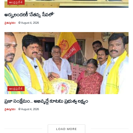
ఆంధ్రప్రదేశ్
అర్హులందరికీ ‘నేతన్న సేవలో’
చైతన్యరధం
@
August 4, 2026
ఆంధ్రప్రదేశ్
ప్రజా సంక్షేమం.. అభివృద్ధే కూటమి ప్రభుత్వ లక్ష్యం
చైతన్యరధం
@
August 4, 2026
LOAD MORE