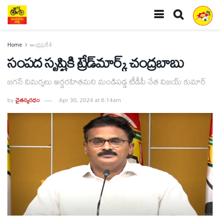
Home
ఆంధ్రప్రదేశ్
సంపద సృష్టికి ట్రేడ్‌మార్క్‌ చంద్రబాబు
జగన్‌ విమర్శలు అర్థరహితమని మండిపడ్డ టీడీపీ నేత విజయ్‌ కుమార్‌
by
చైతన్యరధం
Apr 30, 2024 at 6:14am