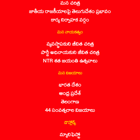
మన చరిత్ర
జాతీయ రాజకీయాలపై తెలుగుదేశం ప్రభావం
కార్య నిర్వాహక వర్గం
మన నాయకత్వం
వ్యవస్థాపకుని జీవిత చరిత్ర
పార్టీ అధినాయకుని జీవిత చరిత్ర
NTR శత జయంతి ఉత్సవాలు
మన విజయాలు
భారత దేశం
ఆంధ్ర ప్రదేశ్
తెలంగాణ
44 సంవత్సరాల విజయాలు
డౌన్లోడ్స్
మ్యానిఫెస్టో