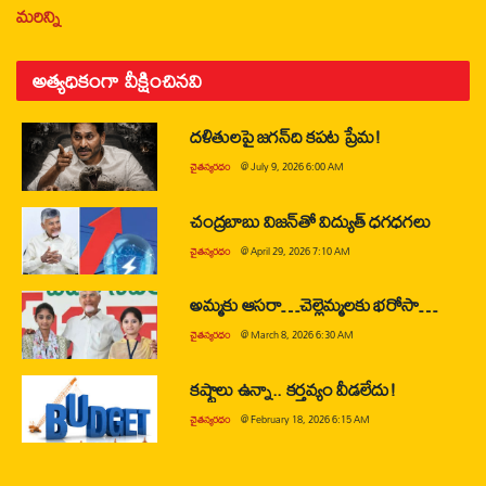
మరిన్ని
అత్యధికంగా వీక్షించినవి
దళితులపై జగన్‌ది కపట ప్రేమ!
చైతన్యరధం
@
July 9, 2026 6:00 AM
చంద్రబాబు విజన్‌తో విద్యుత్ ధగధగలు
చైతన్యరధం
@
April 29, 2026 7:10 AM
అమ్మకు ఆసరా…చెల్లెమ్మలకు భరోసా…
చైతన్యరధం
@
March 8, 2026 6:30 AM
కష్టాలు ఉన్నా.. కర్తవ్యం వీడలేదు!
చైతన్యరధం
@
February 18, 2026 6:15 AM