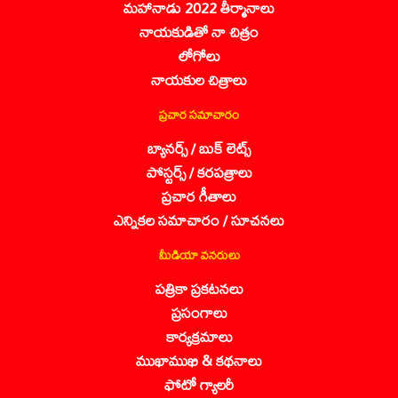
మహానాడు 2022 తీర్మానాలు
నాయకుడితో నా చిత్రం
లోగోలు
నాయకుల చిత్రాలు
ప్రచార సమాచారం
బ్యానర్స్ / బుక్ లెట్స్
పోస్టర్స్ / కరపత్రాలు
ప్రచార గీతాలు
ఎన్నికల సమాచారం / సూచనలు
మీడియా వనరులు
పత్రికా ప్రకటనలు
ప్రసంగాలు
కార్యక్రమాలు
ముఖాముఖి & కథనాలు
ఫోటో గ్యాలరీ