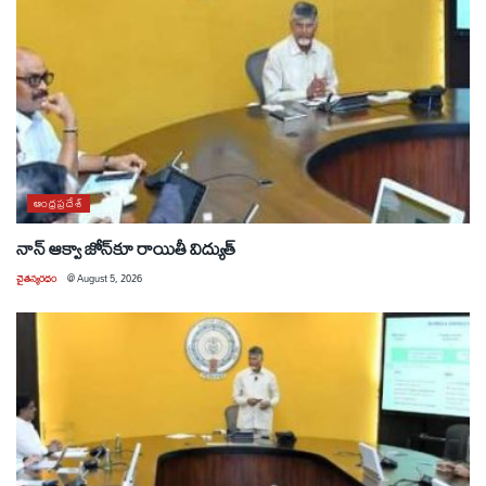
ఆంధ్రప్రదేశ్
నాన్ ఆక్వా జోన్‌కూ రాయితీ విద్యుత్
చైతన్యరధం
@
August 5, 2026