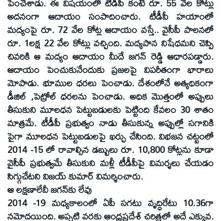
పెంచేశాడు. ఈ విషయంలో టీడీపీ కంటే రూ. 55 వేల కోట్లు
అదనంగా ఆదాయం సంపాదించారు. టీడీపీ హయాంలో
మద్యంపై రూ. 72 వేల కోట్ల ఆదాయం వస్తే.. వైసీపీ పాలనలో
రూ. 1లక్ష 22 వేల కోట్లు వచ్చింది. మద్యపాన నిషేధమని చెప్పి
చివరికి ఆ మద్యం ఆదాయం మీదే జగన్‌ రెడ్డి ఆధారపడ్డారు.
ఆదాయం పెంచుకునేందుకు ప్రజలపై విపరీతంగా భారాలు
మోపాడు. భూముల ధరలు పెంచాడు. దేశంలోనే అత్యధికంగా
డీజిల్‌ ,పెట్రోల్‌ ధరలను పెంచాడు. అధిక మొత్తంలో అప్పులు
తీసుకుని మూలధన పెట్టుబడులకు పెట్టింది కేవలం 30 శాతం
మాత్రమే. టీడీపీ ప్రభుత్వం నాడు తీసుకున్న అప్పుల్లో సగానికి
పైగా మూలధన పెట్టుబడులపై ఖర్చు చేసింది. విభజన చట్టంలో
2014 -15 లో రావాల్సిన డబ్బులు రూ. 10,800 కోట్లను కూడా
వైసీపీ ప్రభుత్వమే తీసుకుని మళ్లీ టీడీపీపై విమర్శలు చేయడం
సిగ్గుచేటని విజయ్‌ కుమార్‌ విమర్శించారు.
ఆ లక్షణాలేవీ జగన్‌కు లేవు
2014 -19 మధ్యకాలంలో ఏపీ సగటు వృద్ధిరేటు 10.36గా
నమోదయింది. అప్పటి వరకు ఆంధ్రప్రదేశ్‌ చరిత్రలో అదే ఎక్కువ.