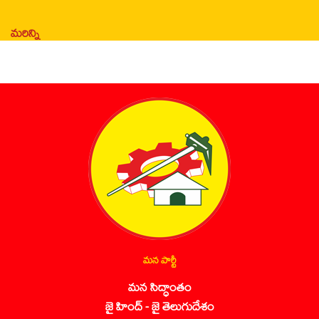
మరిన్ని
మన పార్టీ
మన సిద్ధాంతం
జై హింద్ - జై తెలుగుదేశం