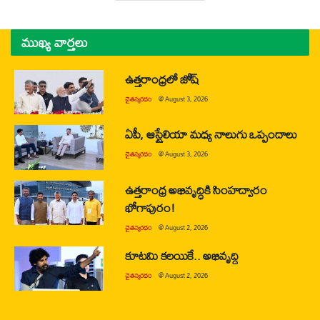
ముఖ్య వార్తలు
ఉత్తరాంధ్రలో జోష్
చైతన్యరధం
@
August 3, 2026
ఏపీ, ఆస్ట్రేలియా మధ్య నాలుగు ఒప్పందాలు
చైతన్యరధం
@
August 3, 2026
ఉత్తరాంధ్ర అభివృద్ధికి సింహద్వారం
భోగాపురం!
చైతన్యరధం
@
August 2, 2026
కూటమి కలయికే.. అభివృద్ధి
చైతన్యరధం
@
August 2, 2026