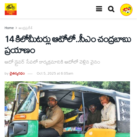
Home
ఆంధ్రప్రదేశ్
14 కిలోమీటర్లు ఆటోలో..సీఎం చంద్రబాబు
ప్రయాణం
ఆటో డ్రైవర్ సేవలో కార్యక్రమానికి ఆటోలో వెళ్లిన వైనం
by
చైతన్యరధం
Oct 5, 2025 at 6:05am