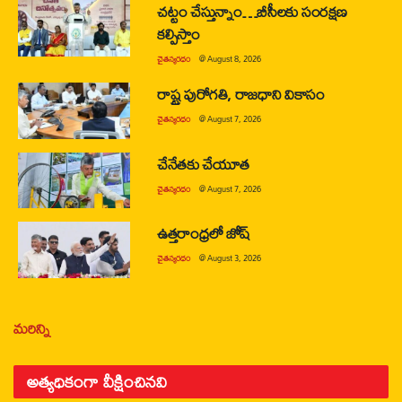
చట్టం చేస్తున్నాం…బీసీలకు సంరక్షణ
కల్పిస్తాం
చైతన్యరధం
@
August 8, 2026
రాష్ట్ర పురోగతి, రాజధాని వికాసం
చైతన్యరధం
@
August 7, 2026
చేనేతకు చేయూత
చైతన్యరధం
@
August 7, 2026
ఉత్తరాంధ్రలో జోష్
చైతన్యరధం
@
August 3, 2026
మరిన్ని
అత్యధికంగా వీక్షించినవి