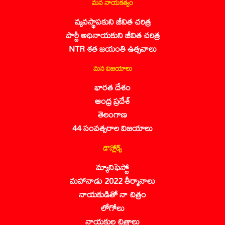
మన నాయకత్వం
వ్యవస్థాపకుని జీవిత చరిత్ర
పార్టీ అధినాయకుని జీవిత చరిత్ర
NTR శత జయంతి ఉత్సవాలు
మన విజయాలు
భారత దేశం
ఆంధ్ర ప్రదేశ్
తెలంగాణ
44 సంవత్సరాల విజయాలు
డౌన్లోడ్స్
మ్యానిఫెస్టో
మహానాడు 2022 తీర్మానాలు
నాయకుడితో నా చిత్రం
లోగోలు
నాయకుల చిత్రాలు