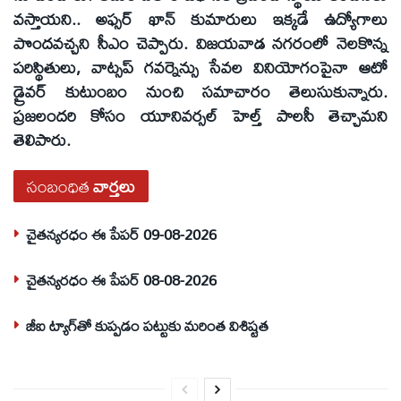
వస్తాయని.. అఫ్సర్ ఖాన్ కుమారులు ఇక్కడే ఉద్యోగాలు
పొందవచ్చని సీఎం చెప్పారు. విజయవాడ నగరంలో నెలకొన్న
పరిస్థితులు, వాట్సప్ గవర్నెన్సు సేవల వినియోగంపైనా ఆటో
డ్రైవర్ కుటుంబం నుంచి సమాచారం తెలుసుకున్నారు.
ప్రజలందరి కోసం యూనివర్సల్ హెల్త్ పాలసీ తెచ్చామని
తెలిపారు.
సంబంధిత
వార్తలు
చైతన్యరధం ఈ పేపర్ 09-08-2026
చైతన్యరధం ఈ పేపర్ 08-08-2026
జీఐ ట్యాగ్‌తో కుప్పడం పట్టుకు మరింత విశిష్టత