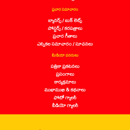
ప్రచార సమాచారం
బ్యానర్స్ / బుక్ లెట్స్
పోస్టర్స్ / కరపత్రాలు
ప్రచార గీతాలు
ఎన్నికల సమాచారం / సూచనలు
మీడియా వనరులు
పత్రికా ప్రకటనలు
ప్రసంగాలు
కార్యక్రమాలు
ముఖాముఖి & కథనాలు
ఫోటో గ్యాలరీ
వీడియో గ్యాలరీ