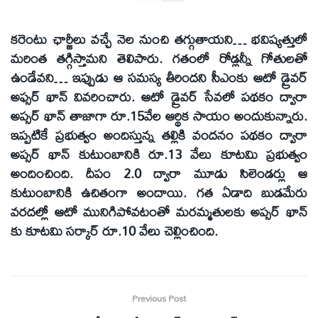
కరెంటు ఛార్జీలు వచ్చే నెల నుంచి తగ్గుతాయని… భవిష్యత్తులో
మరింత తగ్గిస్తామని తెలిపారు. గతంలో రోడ్లన్నీ గోతులతో
ఉండేవని… ఇప్పుడు ఆ సమస్య తీరిందని సీఎంకు ఆటో డ్రైవర్
అఫ్సర్ ఖాన్ వివరించారు. ఆటో డ్రైవర్ సేవలో పథకం ద్వారా
అప్సర్ ఖాన్ తాజాగా రూ.15వేల ఆర్థిక సాయం అందుకున్నారు.
ఇప్పటికే ప్రభుత్వం అందిస్తున్న తల్లికి వందనం పథకం ద్వారా
అప్సర్ ఖాన్ కుటుంబానికి రూ.13 వేలు కూటమి ప్రభుత్వం
అందించింది. దీపం 2.0 ద్వారా మూడు సిలెండర్లు ఆ
కుటుంబానికి ఉచితంగా అందాయి. గత ఏడాది బుడమేరు
వరదల్లో ఆటో మునిగిపోవటంతో మరమ్మతులకు అప్సర్ ఖాన్
కు కూటమి సర్కార్ రూ.10 వేలు చెల్లించింది.
Previous Post