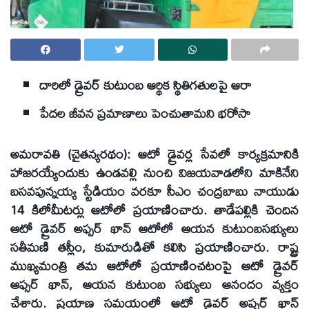
దారిలో డ్రైవర్ కుటుంబ ఆర్థిక స్థితిగతులపై ఆరా
పేదల జీవన ప్రమాణాలు పెంచుతామని భరోసా
అమరావతి (చైతన్యరథం): ఆటో డ్రైవర్ల సేవలో కార్యక్రమానికి
హాజరయ్యేందుకు ఉండవల్లి నుంచి విజయవాడలోని మాకినేని
బసవపున్నయ్య స్టేడియం వరకూ సీఎం చంద్రబాబు నాయుడు
14 కిలోమీటర్లు ఆటోలో ప్రయాణించారు. తాడేపల్లికి చెందిన
ఆటో డ్రైవర్ అఫ్సర్ ఖాన్ ఆటోలో ఆయన కుటుంబసభ్యులు
సతీమణి తస్లీం, కుమారుడితో కలిసి ప్రయాణించారు. రాష్ట్ర
ముఖ్యమంత్రి తమ ఆటోలో ప్రయాణించటంపై ఆటో డ్రైవర్
ఆఫ్సర్ ఖాన్, ఆయన కుటుంబ సభ్యులు ఆనందం వ్యక్తం
చేశారు. ప్రయాణ సమయంలో ఆటో డ్రైవర్ అప్సర్ ఖాన్