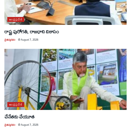
ఆంధ్రప్రదేశ్
రాష్ట్ర పురోగతి, రాజధాని వికాసం
చైతన్యరధం
@
August 7, 2026
ఆంధ్రప్రదేశ్
చేనేతకు చేయూత
చైతన్యరధం
@
August 7, 2026