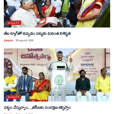
ఆంధ్రప్రదేశ్
జీఐ ట్యాగ్‌తో కుప్పడం పట్టుకు మరింత విశిష్టత
చైతన్యరధం
@
August 8, 2026
ఆంధ్రప్రదేశ్
చట్టం చేస్తున్నాం…బీసీలకు సంరక్షణ కల్పిస్తాం