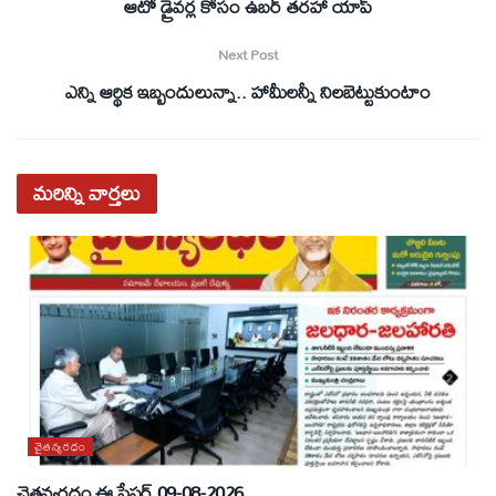
ఆటో డ్రైవర్ల కోసం ఉబర్ తరహా యాప్
Next Post
ఎన్ని ఆర్థిక ఇబ్బందులున్నా.. హామీలన్నీ నిలబెట్టుకుంటాం
మరిన్ని
వార్తలు
చైతన్యరధం
చైతన్యరధం ఈ పేపర్ 09-08-2026