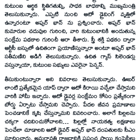
కుటుంబ ఆర్థిక స్థితిగతుల్ని, సాధక బాధకాల్ని ముఖ్యమంత్రి
తెలుసుకున్నారు. ఎప్పటి నుంచి ఆటో డ్రైవింగ్ వృత్తిలో
ఉన్నారంటూ అఫ్సర్ ఖాన్ ను ప్రశ్నించారు. అఫ్సర్ ఖాన్
కుమారుల చదువుల గురించి, వారి కుటుంబానికి అందుతున్న
సంక్షేమ పథకాల గురించీ ఆరా తీశారు. స్త్రీ శక్తి పథకం ద్వారా
ఆర్టీసీ బస్సులో ఉచితంగా ప్రయాణిస్తున్నారా అంటూ అఫ్సర్ ఖాన్
సతీమణిని అడిగి తెలుసుకున్నారు. ఉచిత గ్యాస్ సిలెండర్లు
వస్తున్నాయా, కుటుంబ సభ్యులు ఎవరైనా పెన్షన్.
తీసుకుంటున్నారా అని వివరాలు తెలుసుకున్నారు. ఊబర్
లాంటి ప్రత్యేకమైన యాప్ ద్వారా ఆటో కిరాయి వచ్చేలా చేస్తామని
వారికి హామీ ఇచ్చారు. ఆటో డ్రైవర్ల సంక్షేమం కోసం ప్రత్యేకంగా
బోర్డు ఏర్పాటు చేస్తామని చెప్పారు. పేదల జీవన ప్రమాణాలు
పెంచడానికే కృషి చేస్తున్నామని వివరించారు. అలాగే పిల్లలను
చక్కగా చదివించుకోవాలని… పిల్లల్లో నాయకత్వ లక్షణాలు
పెంచేలా చూడాలని ఆటో డ్రైవర్ అఫ్సర్ ఖాన్ దంపతులకు సీఎం
సూచించారు. అమరావతి రాజధానికి ప్రపంచ స్థాయి కంపెనీలు