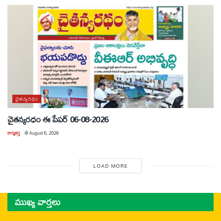
చైతన్యరధం
చైతన్యరధం ఈ పేపర్ 06-08-2026
కార్యకర్త
@
August 6, 2026
LOAD MORE
ముఖ్య వార్తలు