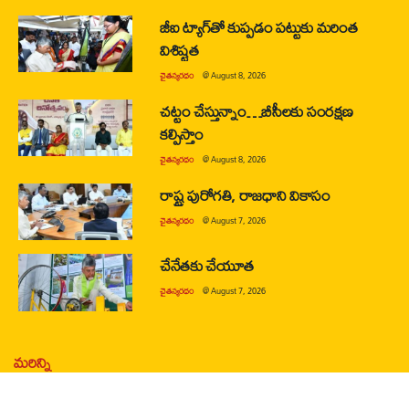
జీఐ ట్యాగ్‌తో కుప్పడం పట్టుకు మరింత
విశిష్టత
చైతన్యరధం
@
August 8, 2026
చట్టం చేస్తున్నాం…బీసీలకు సంరక్షణ
కల్పిస్తాం
చైతన్యరధం
@
August 8, 2026
రాష్ట్ర పురోగతి, రాజధాని వికాసం
చైతన్యరధం
@
August 7, 2026
చేనేతకు చేయూత
చైతన్యరధం
@
August 7, 2026
మరిన్ని