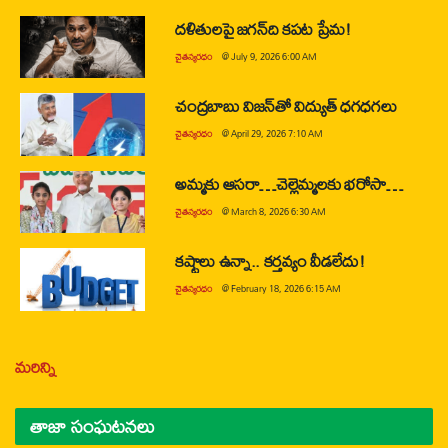
దళితులపై జగన్‌ది కపట ప్రేమ!
చైతన్యరధం
@
July 9, 2026 6:00 AM
చంద్రబాబు విజన్‌తో విద్యుత్ ధగధగలు
చైతన్యరధం
@
April 29, 2026 7:10 AM
అమ్మకు ఆసరా…చెల్లెమ్మలకు భరోసా…
చైతన్యరధం
@
March 8, 2026 6:30 AM
కష్టాలు ఉన్నా.. కర్తవ్యం వీడలేదు!
చైతన్యరధం
@
February 18, 2026 6:15 AM
మరిన్ని
తాజా సంఘటనలు