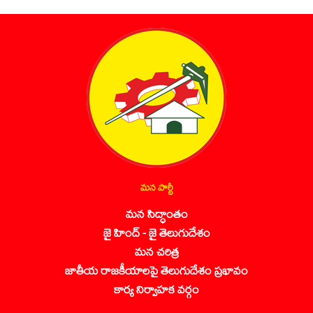
మన పార్టీ
మన సిద్ధాంతం
జై హింద్ - జై తెలుగుదేశం
మన చరిత్ర
జాతీయ రాజకీయాలపై తెలుగుదేశం ప్రభావం
కార్య నిర్వాహక వర్గం