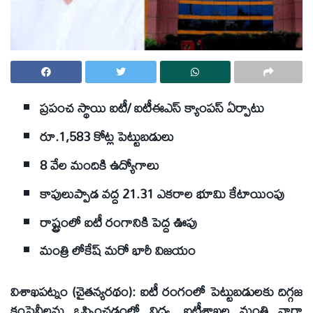
ప్రపంచ స్థాయి ఐటీ/ ఐటీఈఎస్‌ క్యాంపస్‌ ఏర్పాటు
రూ.1,583 కోట్ల పెట్టుబడులు
8 వేల మందికి ఉద్యోగాలు
కాపులుప్పాడ వద్ద 21.31 ఎకరాల భూమి కేటాయింపు
రాష్ట్రంలో ఐటీ రంగానికి పెద్ద ఊపు
మంత్రి లోకేష్‌ మరో భారీ విజయం
విశాఖపట్నం (చైతన్యరథం): ఐటీ రంగంలో పెట్టుబడులకు దిగ్గజ
కంపెనీలను ఒప్పించడంలో విద్య, ఐటీశాఖల మంత్రి నారా