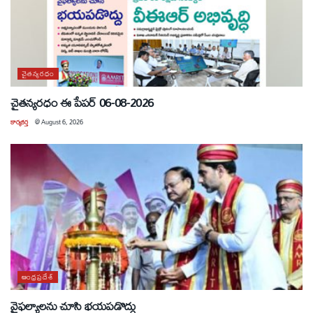
చైతన్యరధం
చైతన్యరధం ఈ పేపర్ 06-08-2026
కార్యకర్త
@
August 6, 2026
ఆంధ్రప్రదేశ్
వైఫల్యాలను చూసి భయపడొద్దు