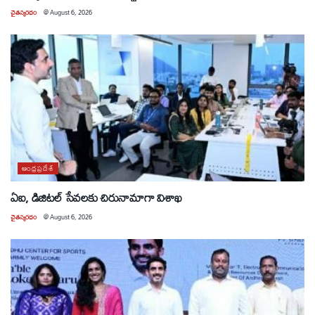
చైతన్యరధం
@
August 6, 2026
ఆంధ్రప్రదేశ్
ఏఐ, డిజిటల్ సేవలకు చిరునామాగా విశాఖ
చైతన్యరధం
@
August 6, 2026