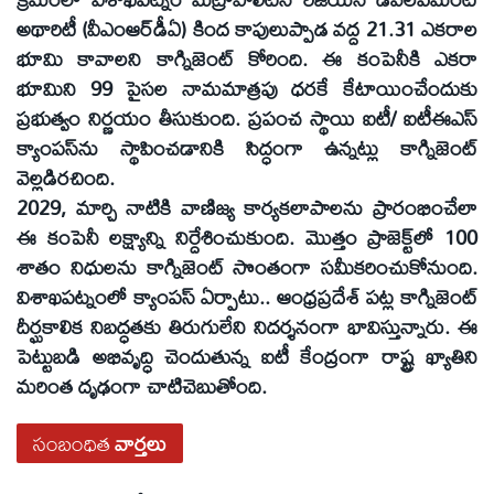
అథారిటీ (వీఎంఆర్‌డీఏ) కింద కాపులుప్పాడ వద్ద 21.31 ఎకరాల
భూమి కావాలని కాగ్నిజెంట్‌ కోరింది. ఈ కంపెనీకి ఎకరా
భూమిని 99 పైసల నామమాత్రపు ధరకే కేటాయించేందుకు
ప్రభుత్వం నిర్ణయం తీసుకుంది. ప్రపంచ స్థాయి ఐటీ/ ఐటీఈఎస్‌
క్యాంపస్‌ను స్థాపించడానికి సిద్ధంగా ఉన్నట్లు కాగ్నిజెంట్‌
వెల్లడిరచింది.
2029, మార్చి నాటికి వాణిజ్య కార్యకలాపాలను ప్రారంభించేలా
ఈ కంపెనీ లక్ష్యాన్ని నిర్దేశించుకుంది. మొత్తం ప్రాజెక్ట్‌లో 100
శాతం నిధులను కాగ్నిజెంట్‌ సొంతంగా సమీకరించుకోనుంది.
విశాఖపట్నంలో క్యాంపస్‌ ఏర్పాటు.. ఆంధ్రప్రదేశ్‌ పట్ల కాగ్నిజెంట్‌
దీర్ఘకాలిక నిబద్ధతకు తిరుగులేని నిదర్శనంగా భావిస్తున్నారు. ఈ
పెట్టుబడి అభివృద్ధి చెందుతున్న ఐటీ కేంద్రంగా రాష్ట్ర ఖ్యాతిని
మరింత దృఢంగా చాటిచెబుతోంది.
సంబంధిత
వార్తలు