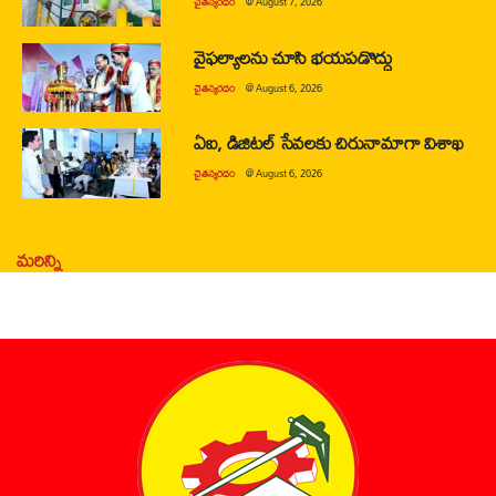
చైతన్యరధం
@
August 7, 2026
వైఫల్యాలను చూసి భయపడొద్దు
చైతన్యరధం
@
August 6, 2026
ఏఐ, డిజిటల్ సేవలకు చిరునామాగా విశాఖ
చైతన్యరధం
@
August 6, 2026
మరిన్ని