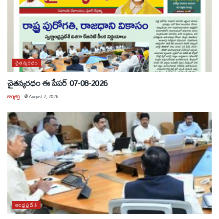
చైతన్యరధం
చైతన్యరధం ఈ పేపర్ 07-08-2026
కార్యకర్త
@
August 7, 2026
ఆంధ్రప్రదేశ్