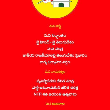
మన పార్టీ
మన సిద్ధాంతం
జై హింద్ - జై తెలుగుదేశం
మన చరిత్ర
జాతీయ రాజకీయాలపై తెలుగుదేశం ప్రభావం
కార్య నిర్వాహక వర్గం
మన నాయకత్వం
వ్యవస్థాపకుని జీవిత చరిత్ర
పార్టీ అధినాయకుని జీవిత చరిత్ర
NTR శత జయంతి ఉత్సవాలు
మన విజయాలు