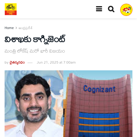
Home
ఆంధ్రప్రదేశ్
విశాఖకు కాగ్నిజెంట్‌
మంత్రి లోకేష్‌ మరో భారీ విజయం
by
చైతన్యరధం
Jun 21, 2025 at 7:00am