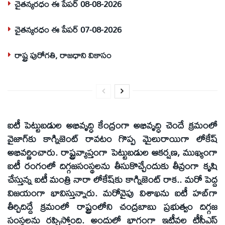
చైతన్యరధం ఈ పేపర్ 08-08-2026
చైతన్యరధం ఈ పేపర్ 07-08-2026
రాష్ట్ర పురోగతి, రాజధాని వికాసం
ఐటీ పెట్టుబడుల అభివృద్ధి కేంద్రంగా అభివృద్ధి చెందే క్రమంలో
వైజాగ్‌కు కాగ్నిజెంట్‌ రావటం గొప్ప మైలురాయిగా లోకేష్‌
అభివర్ణించారు. రాష్ట్రవ్యాప్తంగా పెట్టుబడుల ఆకర్షణ, ముఖ్యంగా
ఐటీ రంగంలో దిగ్గజసంస్థలను తీసుకొచ్చేందుకు తీవ్రంగా కృషి
చేస్తున్న ఐటీ మంత్రి నారా లోకేష్‌కు కాగ్నిజెంట్‌ రాక.. మరో పెద్ద
విజయంగా భావిస్తున్నారు. మరోవైపు విశాఖను ఐటీ హబ్‌గా
తీర్చిదిద్దే క్రమంలో రాష్ట్రంలోని చంద్రబాబు ప్రభుత్వం దిగ్గజ
సంస్థలను రప్పిస్తోంది. అందులో భాగంగా ఇటీవల టీసీఎస్‌