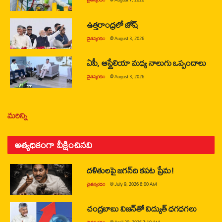
ఉత్తరాంధ్రలో జోష్
చైతన్యరధం
@
August 3, 2026
ఏపీ, ఆస్ట్రేలియా మధ్య నాలుగు ఒప్పందాలు
చైతన్యరధం
@
August 3, 2026
మరిన్ని
అత్యధికంగా వీక్షించినవి
దళితులపై జగన్‌ది కపట ప్రేమ!
చైతన్యరధం
@
July 9, 2026 6:00 AM
చంద్రబాబు విజన్‌తో విద్యుత్ ధగధగలు