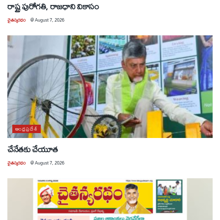
రాష్ట్ర పురోగతి, రాజధాని వికాసం
చైతన్యరధం
@
August 7, 2026
ఆంధ్రప్రదేశ్
చేనేతకు చేయూత
చైతన్యరధం
@
August 7, 2026