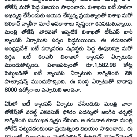
లోకేష్‌ మరో పెద్ద విజయం సాధించారు. విశాఖను ఐటీ హబ్‌గా
అభివృద్ధి చేసేందుకు ఆయన చేస్తున్న ప్రయత్నాలతో విశాఖ మరో
సిలికాన్‌ వ్యాలీగా మారే అవకాశాలు స్పష్టంగా కనపడుతున్నాయి.
మంత్రి లోకేష్‌ చొరవతో ఇప్పటికే విశాఖలో టీసీఎస్‌ భారీ
క్యాంపస్‌ ఏర్పాటుకు సర్వం సిద్ధమయింది. ఈ తరుణంలో
ఆంధ్రప్రదేశ్‌ ఐటీ పర్యావరణ వ్యవస్థకు పెద్ద ఊపునిస్తూ మరో
దిగ్గజ ఐటీ కంపెనీ విశాఖలో క్యాంపస్‌ ఏర్పాటుకు
ముందుకొచ్చింది. విశాఖపట్నంలో రూ.1,582.98 కోట్ల
పెట్టుబడితో ఐటీ క్యాంపస్‌ ఏర్పాటుకు కాగ్నిజెంట్‌ టెక్‌
సొల్యూషన్స్‌ ముందుకొచ్చింది. ఈ సంస్థ ఏర్పాటుతో దాదాపు
8000 ఉద్యోగాలు వస్తాయని అంచనా.
ఏపీలో ఐటీ క్యాంపస్‌ ఏర్పాటు చేసేందుకు మంత్రి నారా
లోకేష్‌తో వరల్డ్‌ ఎకనమిక్‌ ఫోరం సదస్సులో జరిగిన చర్చల్లో
కాగ్నిజెంట్‌ సుముఖత వ్యక్తం చేసింది. ఆ తరువాత కూడా మంత్రి
లోకేష్‌ పట్టువదలకుండా ప్రయత్నించి విజయం సాధించారు. ఈ
క్రమంలో విశాఖపట్నం మెట్రోపాలిటన్‌ రీజియన్‌ డెవలప్‌మెంట్‌