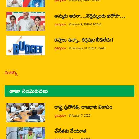
చైతన్యరధం
@
April 29, 2026 7:10 AM
అమ్మకు ఆసరా…చెల్లెమ్మలకు భరోసా…
చైతన్యరధం
@
March 8, 2026 6:30 AM
కష్టాలు ఉన్నా.. కర్తవ్యం వీడలేదు!
చైతన్యరధం
@
February 18, 2026 6:15 AM
మరిన్ని
తాజా సంఘటనలు
రాష్ట్ర పురోగతి, రాజధాని వికాసం
చైతన్యరధం
@
August 7, 2026
చేనేతకు చేయూత