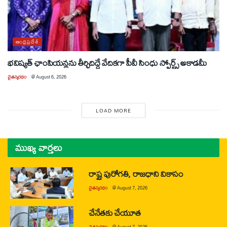
ఆంధ్రప్రదేశ్
భవిష్యత్ ఛాంపియన్లను తీర్చిదిద్దే వేదికగా పీవీ సింధు స్పోర్ట్స్ అకాడమీ
చైతన్యరధం
@
August 6, 2026
LOAD MORE
ముఖ్య వార్తలు
రాష్ట్ర పురోగతి, రాజధాని వికాసం
చైతన్యరధం
@
August 7, 2026
చేనేతకు చేయూత
చైతన్యరధం
@
August 7, 2026