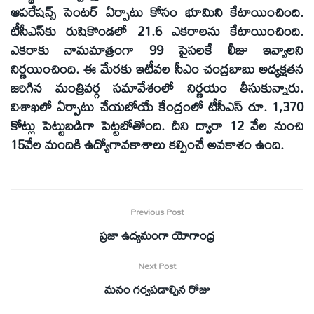
ఆపరేషన్స్‌ సెంటర్‌ ఏర్పాటు కోసం భూమిని కేటాయించింది.
టీసీఎస్‌కు రుషికొండలో 21.6 ఎకరాలను కేటాయించింది.
ఎకరాకు నామమాత్రంగా 99 పైసలకే లీజు ఇవ్వాలని
నిర్ణయించింది. ఈ మేరకు ఇటీవల సీఎం చంద్రబాబు అధ్యక్షతన
జరిగిన మంత్రివర్గ సమావేశంలో నిర్ణయం తీసుకున్నారు.
విశాఖలో ఏర్పాటు చేయబోయే కేంద్రంలో టీసీఎస్‌ రూ. 1,370
కోట్లు పెట్టుబడిగా పెట్టబోతోంది. దీని ద్వారా 12 వేల నుంచి
15వేల మందికి ఉద్యోగావకాశాలు కల్పించే అవకాశం ఉంది.
Previous Post
ప్రజా ఉద్యమంగా యోగాంధ్ర
Next Post
మనం గర్వపడాల్సిన రోజు