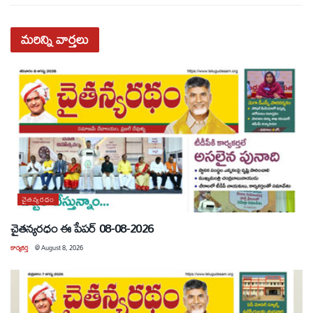
మరిన్ని
వార్తలు
చైతన్యరధం
చైతన్యరధం ఈ పేపర్ 08-08-2026
కార్యకర్త
@
August 8, 2026