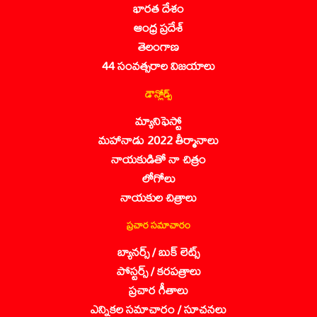
భారత దేశం
ఆంధ్ర ప్రదేశ్
తెలంగాణ
44 సంవత్సరాల విజయాలు
డౌన్లోడ్స్
మ్యానిఫెస్టో
మహానాడు 2022 తీర్మానాలు
నాయకుడితో నా చిత్రం
లోగోలు
నాయకుల చిత్రాలు
ప్రచార సమాచారం
బ్యానర్స్ / బుక్ లెట్స్
పోస్టర్స్ / కరపత్రాలు
ప్రచార గీతాలు
ఎన్నికల సమాచారం / సూచనలు