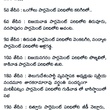
5వ తేదీన :
ఒంగోలు పార్లమెంట్‌ పరిధిలోని కనిగిరిలో..
6వ తేదీన :
విజయవాడ పార్లమెంట్‌ పరిధిలోని తిరువూరు,
నరసాపురం పార్లమెంట్‌ పరిధిలోని ఆచంట.
9వ తేదీన :
తిరుపతి పార్లమెంట్‌ పరిధిలోని వెంకటగిరి, నంద్యాల
పార్లమెంట్‌ పరిధిలోని ఆళ్లగడ్డ.
10వ తేదీన :
విజయనగరం పార్లమెంట్‌ పరిధిలోని బొబ్బిలిలో,
కాకినాడ పార్లమెంట్‌ పరిధిలోని తుని.
18వ తేదీన :
తెలుగుదేశంపార్టీ వ్యవస్థాపక అధ్యక్షుడు స్వర్గీయ
నందమూరి తారకరామారావు వర్థంతి సందర్భంగా
మచిలీపట్నం పార్లమెంట్‌ పరిధిలోని గుడివాడ లో భారీస్థాయిలో
సభ
19వ తేదీన :
చిత్తూరు పార్లెమంట్‌ పరిధిలోని జీడీ నెల్లూరు,