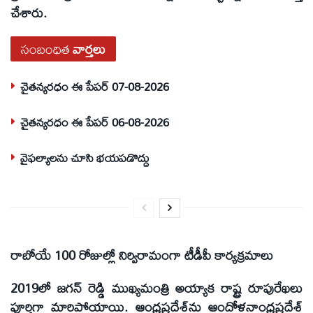
చేశారు.
సంబంధిత
వార్తలు
చైతన్యరధం ఈ పేపర్ 07-08-2026
చైతన్యరధం ఈ పేపర్ 06-08-2026
వైఫల్యాలను చూసి భయపడొద్దు
రాబోయే 100 రోజుల్లో నిర్విరామంగా టీడీపీ కార్యక్రమాలు
2019లో జగన్‌ రెడ్డి ముఖ్యమంత్రి అయ్యాక రాష్ట్ర రూపురేఖలు
పూర్తిగా మారిపోయాయి. ఆంధ్రప్రదేశ్‌ను ఆందోళనాంధ్రప్రదేశ్‌