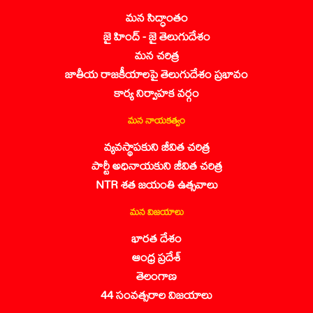
మన సిద్ధాంతం
జై హింద్ - జై తెలుగుదేశం
మన చరిత్ర
జాతీయ రాజకీయాలపై తెలుగుదేశం ప్రభావం
కార్య నిర్వాహక వర్గం
మన నాయకత్వం
వ్యవస్థాపకుని జీవిత చరిత్ర
పార్టీ అధినాయకుని జీవిత చరిత్ర
NTR శత జయంతి ఉత్సవాలు
మన విజయాలు
భారత దేశం
ఆంధ్ర ప్రదేశ్
తెలంగాణ
44 సంవత్సరాల విజయాలు