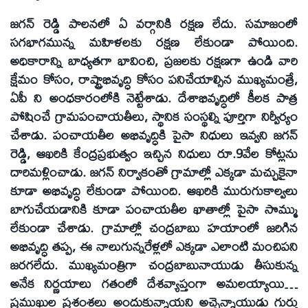
జగన్‌ రెడ్డి పాలనలో ఏ వర్గానికి రక్షణ లేదు. సమాజంలో
సగభాగమున్న మహిళలకు రక్షణ లేకుండా పోయింది.
అధికారాన్ని బాధ్యతగా భావించి, ప్రజలకు రక్షణగా ఉండి వారి
క్షేమం కోసం, రాష్ట్రాభివృద్ధి కోసం పనిచేయాల్సిన ముఖ్యమంత్రే,
ఏపీ ని అంధకారంలోకి నెట్టేశాడు. దేశాభివృద్ధిలో కీలక పాత్ర
పోషించే గ్రామపంచాయతీలు, స్థానిక సంస్థల్ని పూర్తిగా నిర్వీర్యం
చేశాడు. పంచాయతీల అభివృద్ధికి పైసా నిధులు ఇవ్వని జగన్‌
రెడ్డి, ఆఖరికి కేంద్రప్రభుత్వం ఇచ్చిన నిధులు రూ.9వేల కోట్లను
దారిమళ్లించాడు. జగన్‌ నిర్వాకంతో గ్రామాల్లో ఎక్కడా మచ్చుకైనా
కూడా అభివృద్ధి లేకుండా పోయింది. ఆఖరికి మురుగుకాల్వలు
బాగుచేయడానికి కూడా పంచాయతీల ఖాతాల్లో పైసా సొమ్ము
లేకుండా చేశాడు. గ్రామాల్లో చంద్రబాబు హయాంలో జరిగిన
అభివృద్ధి తప్ప, ఈ నాలుగున్నరేళ్లలో ఎక్కడా ఎలాంటి మంచిపని
జరగలేదు. ముఖ్యమంత్రిగా చంద్రబాబునాయుడు తీసుకున్న
అనేక నిర్ణయాలు గతంలో దేశవ్యాప్తంగా అమలయ్యాయి…
ప్రముఖుల ప్రశంశలు అందుకున్నాయని అచ్చెన్నాయుడు గుర్తు