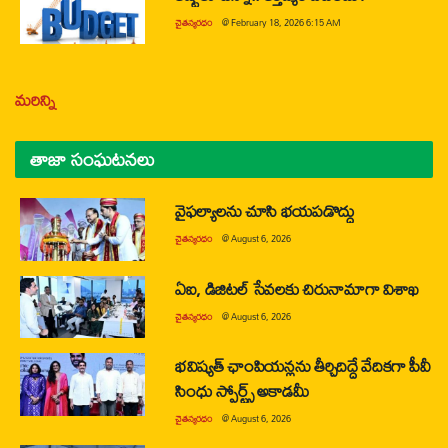
చైతన్యరధం
@
February 18, 2026 6:15 AM
మరిన్ని
తాజా సంఘటనలు
వైఫల్యాలను చూసి భయపడొద్దు
చైతన్యరధం
@
August 6, 2026
ఏఐ, డిజిటల్ సేవలకు చిరునామాగా విశాఖ
చైతన్యరధం
@
August 6, 2026
భవిష్యత్ ఛాంపియన్లను తీర్చిదిద్దే వేదికగా పీవీ
సింధు స్పోర్ట్స్ అకాడమీ
చైతన్యరధం
@
August 6, 2026