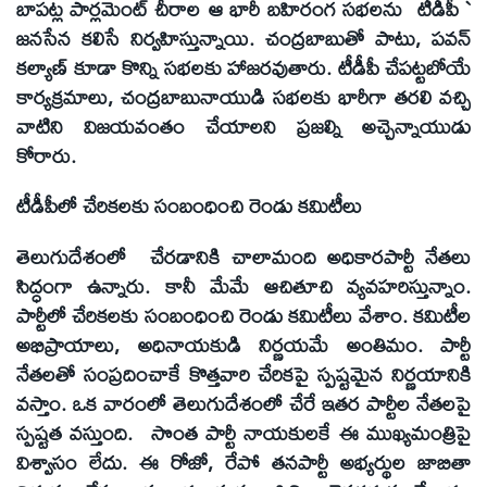
బాపట్ల పార్లమెంట్‌ చీరాల ఆ భారీ బహిరంగ సభలను టీడీపీ `
జనసేన కలిసే నిర్వహిస్తున్నాయి. చంద్రబాబుతో పాటు, పవన్‌
కల్యాణ్‌ కూడా కొన్ని సభలకు హాజరవుతారు. టీడీపీ చేపట్టబోయే
కార్యక్రమాలు, చంద్రబాబునాయుడి సభలకు భారీగా తరలి వచ్చి
వాటిని విజయవంతం చేయాలని ప్రజల్ని అచ్చెన్నాయుడు
కోరారు.
టీడీపీలో చేరికలకు సంబంధించి రెండు కమిటీలు
తెలుగుదేశంలో చేరడానికి చాలామంది అధికారపార్టీ నేతలు
సిద్ధంగా ఉన్నారు. కానీ మేమే ఆచితూచి వ్యవహరిస్తున్నాం.
పార్టీలో చేరికలకు సంబంధించి రెండు కమిటీలు వేశాం. కమిటీల
అభిప్రాయాలు, అధినాయకుడి నిర్ణయమే అంతిమం. పార్టీ
నేతలతో సంప్రదించాకే కొత్తవారి చేరికపై స్పష్టమైన నిర్ణయానికి
వస్తాం. ఒక వారంలో తెలుగుదేశంలో చేరే ఇతర పార్టీల నేతలపై
స్పష్టత వస్తుంది. సొంత పార్టీ నాయకులకే ఈ ముఖ్యమంత్రిపై
విశ్వాసం లేదు. ఈ రోజో, రేపో తనపార్టీ అభ్యర్థుల జాబితా