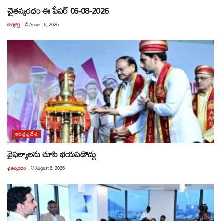
చైతన్యరధం ఈ పేపర్ 06-08-2026
కార్యకర్త
@
August 6, 2026
ఆంధ్రప్రదేశ్
వైఫల్యాలను చూసి భయపడొద్దు
చైతన్యరధం
@
August 6, 2026