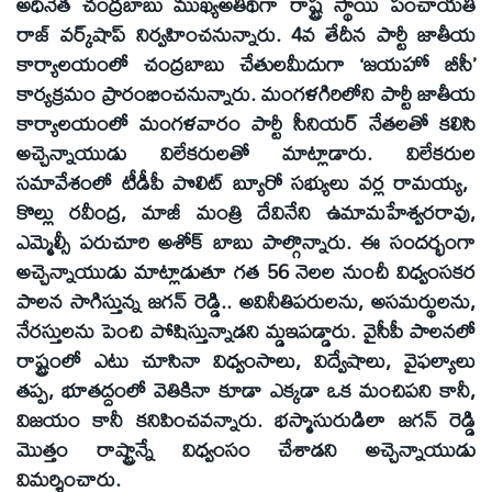
అధినేత చంద్రబాబు ముఖ్యఅతిథిగా రాష్ట్ర స్థాయి పంచాయతీ
రాజ్‌ వర్క్‌షాప్‌ నిర్వహించనున్నారు. 4వ తేదీన పార్టీ జాతీయ
కార్యాలయంలో చంద్రబాబు చేతులమీదుగా ‘జయహో బీసీ’
కార్యక్రమం ప్రారంభించనున్నారు. మంగళగిరిలోని పార్టీ జాతీయ
కార్యాలయంలో మంగళవారం పార్టీ సీనియర్‌ నేతలతో కలిసి
అచ్చెన్నాయుడు విలేకరులతో మాట్లాడారు. విలేకరుల
సమావేశంలో టీడీపీ పొలిట్‌ బ్యూరో సభ్యులు వర్ల రామయ్య,
కొల్లు రవీంద్ర, మాజీ మంత్రి దేవినేని ఉమామహేశ్వరరావు,
ఎమ్మెల్సీ పరుచూరి అశోక్‌ బాబు పాల్గొన్నారు. ఈ సందర్భంగా
అచ్చెన్నాయుడు మాట్లాడుతూ గత 56 నెలల నుంచీ విధ్వంసకర
పాలన సాగిస్తున్న జగన్‌ రెడ్డి.. అవినీతిపరులను, అసమర్థులను,
నేరస్తులను పెంచి పోషిస్తున్నాడని మ్డఇపడ్డారు. వైసీపీ పాలనలో
రాష్ట్రంలో ఎటు చూసినా విధ్వంసాలు, విద్వేషాలు, వైఫల్యాలు
తప్ప, భూతద్దంలో వెతికినా కూడా ఎక్కడా ఒక మంచిపని కానీ,
విజయం కానీ కనిపించవన్నారు. భస్మాసురుడిలా జగన్‌ రెడ్డి
మొత్తం రాష్ట్రాన్నే విధ్వంసం చేశాడని అచ్చెన్నాయుడు
విమర్శించారు.