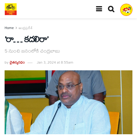
Home
ఆంధ్రప్రదేశ్
’రా… కదలిరా’
5 నుంచి జనంలోకి చంద్రబాబు
by
చైతన్యరధం
Jan 3, 2024 at 8:55am