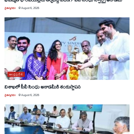
చైతన్యరధం
@
August 6, 2026
ఆంధ్రప్రదేశ్
విశాఖలో పీవీ సింధు అకాడమీకి శంకుస్థాపన
చైతన్యరధం
@
August 6, 2026