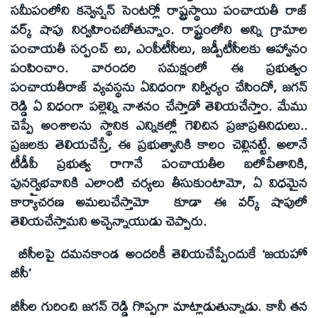
సమీపంలోని కన్వెన్షన్‌ సెంటర్లో రాష్ట్రస్థాయి పంచాయతీ రాజ్‌
వర్క్‌ షాపు నిర్వహించబోతున్నాం. రాష్ట్రంలోని అన్ని గ్రామాల
పంచాయతీ సర్పంచ్‌ లు, ఎంపీటీసీలు, జడ్పీటీసీలకు ఆహ్వానం
పంపించాం. వారందరి సమక్షంలో ఈ ప్రభుత్వం
పంచాయతీరాజ్‌ వ్యవస్థను ఏవిధంగా నిర్వీర్యం చేసిందో, జగన్‌
రెడ్డి ఏ విధంగా పల్లెల్ని నాశనం చేస్తాడో తెలియచేస్తాం. మేము
చెప్పే అంశాలను స్థానిక ఎన్నికల్లో గెలిచిన ప్రజాప్రతినిధులు..
ప్రజలకు తెలియచేస్తే, ఈ ప్రభుత్వానికి కాలం చెల్లినట్టే. అలానే
టీడీపీ ప్రభుత్వ రాగానే పంచాయతీల బలోపేతానికి,
పునర్వైభవానికి ఎలాంటి చర్యలు తీసుకుంటామో, ఏ విధమైన
కార్యాచరణ అమలుచేస్తామో కూడా ఈ వర్క్‌ షాపులో
తెలియచేస్తామని అచ్చెన్నాయుడు చెప్పారు.
బీసీలపై దమనకాండ అందరికీ తెలియచేప్పేందుకే ‘జయహో
బీసీ’
బీసీల గురించి జగన్‌ రెడ్డి గొప్పగా మాట్లాడుతున్నాడు. కానీ తన