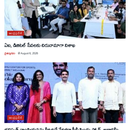
ఆంధ్రప్రదేశ్
ఏఐ, డిజిటల్ సేవలకు చిరునామాగా విశాఖ
చైతన్యరధం
@
August 6, 2026
ఆంధ్రప్రదేశ్
భవిష్యత్ ఛాంపియన్లను తీర్చిదిద్దే వేదికగా పీవీ సింధు స్పోర్ట్స్ అకాడమీ