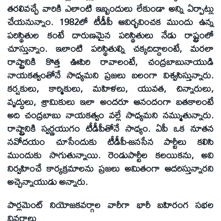
తరలివచ్చే వారికి ఎలాంటి ఇబ్బందులు లేకుండా అన్ని ఏర్పాట్లు
చేయనున్నాం. 1982లో టీడీపీ ఆవిర్భవించక ముందు ఉన్న
పరిస్థితుల కంటే దారుణమైన పరిస్థితులు నేడు రాష్ట్రంలో
చూస్తున్నాం. ఇలాంటి పరిస్థితుల్ని చక్కదిద్దాలంటే, మరలా
రాష్ట్రానికి కొత్త ఊపిరి రావాలంటే, చంద్రబాబునాయుడి
నాయకత్వంతోనే సాధ్యమని ప్రజలు బలంగా విశ్వసిస్తున్నారు.
కర్షకులు, కార్మికులు, మహిళలు, యువత, చిన్నారులు,
వృద్ధులు, శ్రామికులు ఇలా అందరూ ఆనందంగా బతకాలంటే
అది చంద్రబాబు నాయకత్వం వల్లే సాధ్యమని నమ్ముతున్నారు.
రాష్ట్రానికి స్వర్ణయుగం టీడీపీతోనే సాధ్యం. ఏపీ ఒక నూతన
నవోదయం చూసేందుకు టీడీపీ-జనసేన పార్టీలు కలిసి
ముందుకు సాగుతున్నాయి. రెండుపార్టీల కలయికను, అవి
నిర్వహించే కార్యక్రమాలను ప్రజలు అమితంగా ఆదరిస్తున్నారని
అచ్చెన్నాయుడు అన్నారు.
పార్లమెంట్‌ నియోజకవర్గాల వారీగా భారీ బహిరంగ సభల
వివరాలు…