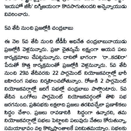
‘జయహో బీసీ’ దిగ్విజయంగా కొనసాగుతుందని అచ్చెన్నాయుడు
వివరించారు.
5వ తేదీ నుంచి ప్రజల్లోకి చంద్రబాబు
ఈ నెల 5వ తేదీ నుంచి టీడీపీ అధినేత చంద్రబాబునాయుడు
ప్రజల్లోకి వెళ్లనున్నారు. ప్రజా చైతన్యమే లక్ష్యంగా ఆయన పలు
కార్యక్రమాలు చేపట్టనున్నారు. దానిలో భాగంగా ‘రా..కదలిరా’
పేరుతో కొత్త కార్యక్రమంతో ప్రజల్లోకి వెళ్లనున్నారు. 5వ తేదీ
నుంచి 29వ తేదీవరకు 22 పార్లమెంట్‌ నియోజకవర్గాల్లో భారీ
బహిరంగ సభలు నిర్వహించబోతున్నాం. రోజుకి 2 పార్లమెంట్‌
నియోజకవర్గాల్లో జరిగే సభల్లో చంద్రబాబు పాల్గొంటారు. 5వ
తేదీన ఒంగోలు పార్లమెంట్‌ నియోజకవర్గంలో తొలి సభ
జరగనుంది. ప్రతిసభకు లక్షలాది ప్రజలు తరలివచ్చేలా ప్రణాళికలు
సిద్ధం చేశాం. ప్రజలు రావడానికి సిద్ధంగా ఉన్నారని, తమ
నియోజకవర్గాల్లో సభలు పెట్టాలని పలువురు నేతలు కోరుతున్నా,
సమయాభావం వల్ల కొన్నిప్రాంతాలకే పరిమితమయ్యాం. సభలకు