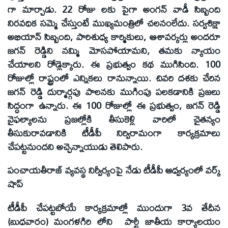
గా మార్చాడు. 22 రోజు లకు పైగా అంగన్‌ వాడీ సిబ్బంది
నిరవధిక సమ్మె చేస్తుంటే ముఖ్యమంత్రిలో చలనంలేదు. సర్వశిక్షా
అభియాన్‌ సిబ్బంది, పారిశుధ్య కార్మికులు, ఆశావర్కర్లు అందరూ
జగన్‌ రెడ్డిని నమ్మి మోసపోయామని, తమకు న్యాయం
చేయాలని రోడ్లెక్కారు. ఈ ప్రభుత్వం కథ ముగిసింది. 100
రోజుల్లో రాష్ట్రంలో ఎన్నికలు రానున్నాయి. చివరి దశకు చేరిన
జగన్‌ రెడ్డి దుర్మార్గపు పాలనకు ముగింపు పలకడానికి ప్రజలు
సిద్ధంగా ఉన్నారు. ఈ 100 రోజుల్లో ఈ ప్రభుత్వం, జగన్‌ రెడ్డి
వైఫల్యాలను ప్రజల్లోకి తీసుకెళ్లి వారిలో చైతన్యం
తీసుకురావడానికి టీడీపీ నిర్విరామంగా కార్యక్రమాలు
చేపట్టనుందని అచ్చెన్నాయుడు తెలిపారు.
పంచాయతీరాజ్‌ వ్యవస్థ నిర్వీర్యంపై నేడు టీడీపీ ఆధ్వర్యంలో వర్క్‌
షాప్‌
టీడీపీ చేపట్టబోయే కార్యక్రమాల్లో ముందుగా 3వ తేదీన
(బుధవారం) మంగళగిరి లోని పార్టీ జాతీయ కార్యాలయం