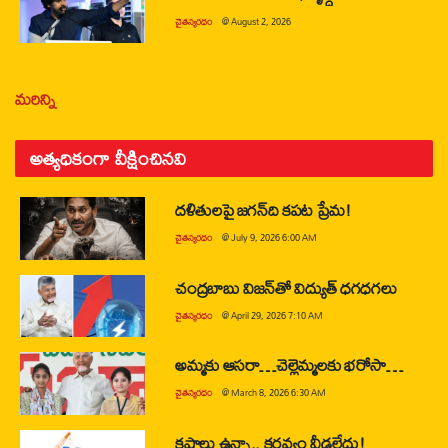
చైతన్యరధం
@
August 2, 2026
మరిన్ని
అత్యధికంగా వీక్షించినవి
దళితులపై జగన్‌ది కపట ప్రేమ!
చైతన్యరధం
@
July 9, 2026 6:00 AM
చంద్రబాబు విజన్‌తో విద్యుత్ ధగధగలు
చైతన్యరధం
@
April 29, 2026 7:10 AM
అమ్మకు ఆసరా…చెల్లెమ్మలకు భరోసా…
చైతన్యరధం
@
March 8, 2026 6:30 AM
కష్టాలు ఉన్నా.. కర్తవ్యం వీడలేదు!