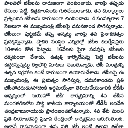
పాలనలో బీసీలను దారుణంగా వంచించాడు. వారిపై తప్పుడు
కేసులు పెట్టి, చిత్రహింసలకు గురిచేయించాడు. తన దుర్మార్గాలు
ప్రశ్నించిన బీసీలను దారుణంగా చంపించాడు. 4 సంవత్సరాల 7
నెలలుగా ఈ ముఖ్యమంత్రి బీసీలపై దమనకాండ సాగిస్తున్నాడు.
బీసీలుగా పుట్టడమే తప్పు అన్నట్టు వారిపై తన పైశాచికత్వం
ప్రదర్శిస్తున్నాడు. స్థానిక సంస్థల ఎన్నికల్లో బీసీల రిజర్వేషన్లకు
10శాతం కోత పెట్టాడు. 16వేలకు పైగా పదవుల్ని బీసీలకు
దక్కకుండా చేశాడు. ఉత్తుత్తి కార్పొరేషన్లు పెట్టి బీసీలను
ఉద్ధరిస్తున్నట్టు కల్లబొల్లి మాటలు చెబుతున్నాడు. బీసీ మంత్రుల్ని
ఉత్సవ విగ్రహాల కంటే దారుణంగా తయారుచేశాడు. బీసీలపై ఈ
ముఖ్యమంత్రి, ఈ ప్రభుత్వం సాగిస్తున్న దమనకాండను ప్రతి
బీసీసోదరుడు/సోదరికి అర్థమయ్యేలా తెలియచేయడానికి టీడీపీ
ఆధ్వర్యంలో ‘జయహో బీసీ’ కార్యక్రమాన్ని 4వ తేదీన
మంగళగిరిలోని పార్టీ జాతీయ కార్యాలయంలో టీడీపీ అధినేత
చంద్రబాబునాయుడు ప్రారంభించబోతున్నారు. 4వ తేదీ నుంచి
ప్రతి నియోజకవర్గ ప్రధాన కేంద్రంలో కార్యక్రమం జరుగుతుంది.
అలానే రాష్ట్రవ్యాప్తంగా ఉన్న ప్రతి బీసీ ఇంటి తలుపు తట్టేలా