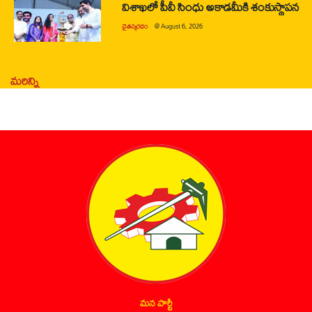
విశాఖలో పీవీ సింధు అకాడమీకి శంకుస్థాపన
చైతన్యరధం
@
August 6, 2026
మరిన్ని
మన పార్టీ