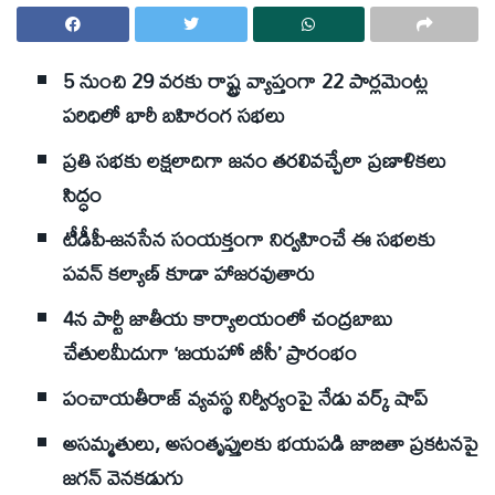
5 నుంచి 29 వరకు రాష్ట్ర వ్యాప్తంగా 22 పార్లమెంట్ల
పరిధిలో భారీ బహిరంగ సభలు
ప్రతి సభకు లక్షలాదిగా జనం తరలివచ్చేలా ప్రణాళికలు
సిద్ధం
టీడీపీ-జనసేన సంయక్తంగా నిర్వహించే ఈ సభలకు
పవన్‌ కల్యాణ్‌ కూడా హాజరవుతారు
4న పార్టీ జాతీయ కార్యాలయంలో చంద్రబాబు
చేతులమీదుగా ‘జయహో బీసీ’ ప్రారంభం
పంచాయతీరాజ్‌ వ్యవస్థ నిర్వీర్యంపై నేడు వర్క్‌ షాప్‌
అసమ్మతులు, అసంతృప్తులకు భయపడి జాబితా ప్రకటనపై
జగన్‌ వెనకడుగు