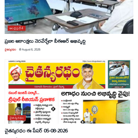
ఆంధ్రప్రదేశ్
ప్రజల ఆకాంక్షలు నెరవేర్చేలా వీఈఆర్ అభివృద్ధి
చైతన్యరధం
@
August 6, 2026
చైతన్యరధం
చైతన్యరధం ఈ పేపర్ 05-08-2026