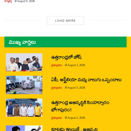
కార్యకర్త
@
August 5, 2026
LOAD MORE
ముఖ్య వార్తలు
ఉత్తరాంధ్రలో జోష్
చైతన్యరధం
@
August 3, 2026
ఏపీ, ఆస్ట్రేలియా మధ్య నాలుగు ఒప్పందాలు
చైతన్యరధం
@
August 3, 2026
ఉత్తరాంధ్ర అభివృద్ధికి సింహద్వారం
భోగాపురం!
చైతన్యరధం
@
August 2, 2026
కూటమి కలయికే.. అభివృద్ధి