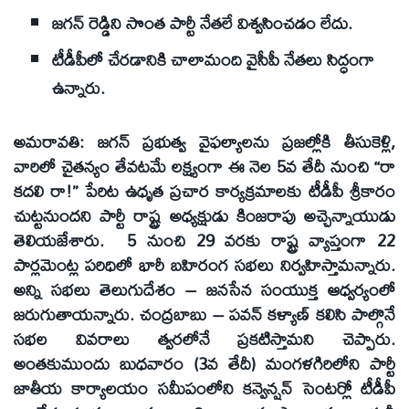
జగన్‌ రెడ్డిని సొంత పార్టీ నేతలే విశ్వసించడం లేదు.
టీడీపీలో చేరడానికి చాలామంది వైసీపీ నేతలు సిద్ధంగా
ఉన్నారు.
అమరావతి:
జగన్‌ ప్రభుత్వ వైఫల్యాలను ప్రజల్లోకి తీసుకెళ్లి,
వారిలో చైతన్యం తేవటమే లక్ష్యంగా ఈ నెల 5వ తేదీ నుంచి ‘‘రా
కదలి రా!’’ పేరిట ఉధృత ప్రచార కార్యక్రమాలకు టీడీపీ శ్రీకారం
చుట్టనుందని పార్టీ రాష్ట్ర అధ్యక్షుడు కింజరాపు అచ్చెన్నాయుడు
తెలియజేశారు. 5 నుంచి 29 వరకు రాష్ట్ర వ్యాప్తంగా 22
పార్లమెంట్ల పరిధిలో భారీ బహిరంగ సభలు నిర్వహిస్తామన్నారు.
అన్ని సభలు తెలుగుదేశం – జనసేన సంయుక్త ఆధ్వర్యంలో
జరుగుతాయన్నారు. చంద్రబాబు – పవన్‌ కళ్యాణ్‌ కలిసి పాల్గొనే
సభల వివరాలు త్వరలోనే ప్రకటిస్తామని చెప్పారు.
అంతకుముందు బుధవారం (3వ తేదీ) మంగళగిరిలోని పార్టీ
జాతీయ కార్యాలయం సమీపంలోని కన్వెన్షన్‌ సెంటర్లో టీడీపీ