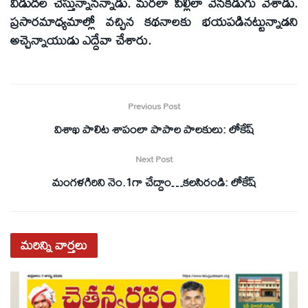
విడుదల చేస్తున్నానన్నాడు. మరలా పిల్లిలా వెనకడుగు వేశాడు.
ప్రసారమాధ్యమాల్లో వచ్చిన కథనాలకు భయపడినట్టున్నాడని
అచ్చెన్నాయుడు ఎద్దేవా చేశారు.
Previous Post
విశాఖ పాలిట శాపంలా పాపాల పాలకులు: లోకేష్‌
Next Post
మంగళగిరిని నెం.1గా చేద్దాం…కలసిరండి: లోకేష్‌
మరిన్ని
వార్తలు