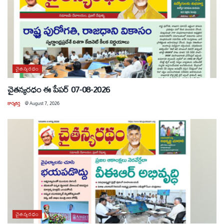
చైతన్యరధం
చైతన్యరధం ఈ పేపర్ 07-08-2026
కార్యకర్త
@
August 7, 2026
చైతన్యరధం