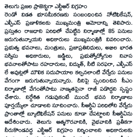
తెలుగు ప్రజల ప్రాజెక్టుగా ఎన్టీఆర్‌ విగ్రహం
రెండో విడత భూసమీకరణకు సంబంధించిన నోటిఫికేషన్‌,
ఎల్పీఎస్‌ ప్రణాళికలకు ముఖ్యమంత్రి ఆమోదాన్ని తెలిపారు.
ప్రస్తుతం రాజధాని పరిధిలో చేపట్టిన నిర్మాణాల్లో 85 పనులు
జరుగుతున్నాయని అధికారులు ముఖ్యమంత్రికి వివరించారు.
ప్రభుత్వ భవనాలు, మంత్రులు, ప్రజాప్రతినిధులు, అఖిల భారత
సర్వీసు అధికారులు, జడ్జిలు, ప్రభుత్వోద్యోగుల నివాస
భవనాలతోపాటు రహదారులు, విద్యుత్‌, నీటి సరఫరా, ఎల్పీఎస్‌
లే అవుట్లలో మౌలిక సదుపాయాల కల్పనలాంటి వేర్వేరు పనులు
వేగంగా జరుగుతున్నాయన్నారు. దీనిపై స్పందించిన సీఎం
నిర్మాణాల్లో వేగంతోపాటు నాణ్యతపైనా రాజీ పడొద్దని స్పష్టం
చేశారు. నిర్దేశిత గడువుకంటే ముందే భవన నిర్మాణాలు
పూర్తయ్యేలా చూడాలని సూచించారు. సీఆర్డీఏ పరిధిలోని వేర్వేరు
ప్రాంతాల్లో బ్యూటిఫికేషన్‌ పనులు కూడా చేపట్టాలని సీఆర్డీఏను
ఆదేశించారు. తెలుగు ఆత్మగౌరవానికి, వైభవానికి ప్రతీకగా
నీరుకొండవద్ద ఎన్టీఆర్‌ విగ్రహం నిర్మించాలని అధికారులకు