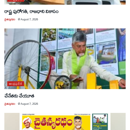
రాష్ట్ర పురోగతి, రాజధాని వికాసం
చైతన్యరధం
@
August 7, 2026
ఆంధ్రప్రదేశ్
చేనేతకు చేయూత
చైతన్యరధం
@
August 7, 2026