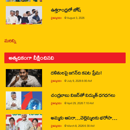
ఉత్తరాంధ్రలో జోష్
చైతన్యరధం
@
August 3, 2026
మరిన్ని
అత్యధికంగా వీక్షించినవి
దళితులపై జగన్‌ది కపట ప్రేమ!
చైతన్యరధం
@
July 9, 2026 6:00 AM
చంద్రబాబు విజన్‌తో విద్యుత్ ధగధగలు
చైతన్యరధం
@
April 29, 2026 7:10 AM
అమ్మకు ఆసరా…చెల్లెమ్మలకు భరోసా…
చైతన్యరధం
@
March 8, 2026 6:30 AM