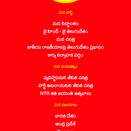
మన పార్టీ
మన సిద్ధాంతం
జై హింద్ - జై తెలుగుదేశం
మన చరిత్ర
జాతీయ రాజకీయాలపై తెలుగుదేశం ప్రభావం
కార్య నిర్వాహక వర్గం
మన నాయకత్వం
వ్యవస్థాపకుని జీవిత చరిత్ర
పార్టీ అధినాయకుని జీవిత చరిత్ర
NTR శత జయంతి ఉత్సవాలు
మన విజయాలు
భారత దేశం
ఆంధ్ర ప్రదేశ్