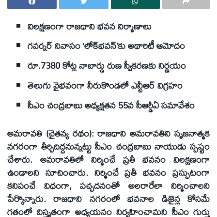
విలక్షణంగా రాజధాని భవన నిర్మాణాలు
గవర్నర్‌ నివాసం ‘లోక్‌భవన్‌’కు అథారిటీ ఆమోదం
రూ.7380 కోట్ల నాబార్డు రుణ స్వీకరణకు నిర్ణయం
తెలుగు వైభవంగా నీరుకొండలో ఎన్టీఆర్‌ విగ్రహం
సీఎం చంద్రబాబు అధ్యక్షతన 55వ సీఆర్డీఏ సమావేశం
అమరావతి (చైతన్య రథం): రాజధాని అమరావతిని సృజనాత్మక
నగరంగా తీర్చిదిద్దనున్నట్టు సీఎం చంద్రబాబు నాయుడు స్పష్టం
చేశారు. అమరావతిలో నిర్మించే ప్రతీ భవనం విలక్షణంగా
ఉండాలని సూచించారు. నిర్మించే ప్రతీ భవనం ప్రస్ఫుటంగా
కనిపంచే విధంగా, పచ్చదనంతో అలరారేలా నిర్మించాలని
పేర్కొన్నారు. రాజధాని నగరంలో భవనాల డిజైన్ల కోసమే
గతంలో విస్తృతంగా అధ్యయనం నిర్వహించామని సీఎం గుర్తు