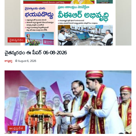
చైతన్యరధం
చైతన్యరధం ఈ పేపర్ 06-08-2026
కార్యకర్త
@
August 6, 2026
ఆంధ్రప్రదేశ్