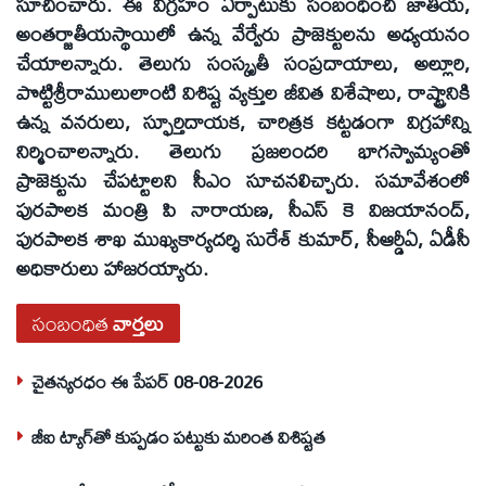
సూచించారు. ఈ విగ్రహం ఏర్పాటుకు సంబంధించి జాతీయ,
అంతర్జాతీయస్థాయిలో ఉన్న వేర్వేరు ప్రాజెక్టులను అధ్యయనం
చేయాలన్నారు. తెలుగు సంస్కృతీ సంప్రదాయాలు, అల్లూరి,
పొట్టిశ్రీరాములులాంటి విశిష్ట వ్యక్తుల జీవిత విశేషాలు, రాష్ట్రానికి
ఉన్న వనరులు, స్ఫూర్తిదాయక, చారిత్రక కట్టడంగా విగ్రహాన్ని
నిర్మించాలన్నారు. తెలుగు ప్రజలందరి భాగస్వామ్యంతో
ప్రాజెక్టును చేపట్టాలని సీఎం సూచనలిచ్చారు. సమావేశంలో
పురపాలక మంత్రి పి నారాయణ, సీఎస్‌ కె విజయానంద్‌,
పురపాలక శాఖ ముఖ్యకార్యదర్శి సురేశ్‌ కుమార్‌, సీఆర్డీఏ, ఏడీసీ
అధికారులు హాజరయ్యారు.
సంబంధిత
వార్తలు
చైతన్యరధం ఈ పేపర్ 08-08-2026
జీఐ ట్యాగ్‌తో కుప్పడం పట్టుకు మరింత విశిష్టత