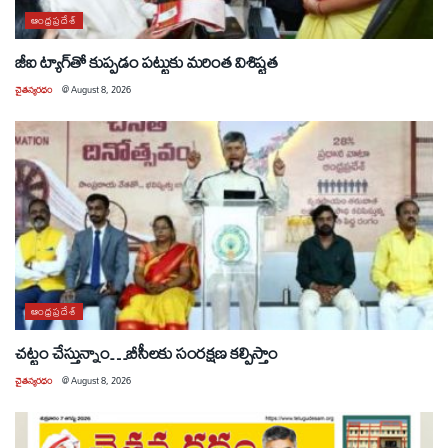
ఆంధ్రప్రదేశ్
జీఐ ట్యాగ్‌తో కుప్పడం పట్టుకు మరింత విశిష్టత
చైతన్యరధం
@
August 8, 2026
ఆంధ్రప్రదేశ్
చట్టం చేస్తున్నాం…బీసీలకు సంరక్షణ కల్పిస్తాం
చైతన్యరధం
@
August 8, 2026