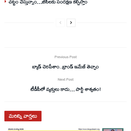
చట్టం చేస్తున్నాం…బీసీలకు సంరక్షణ కల్పిస్తాం
Previous Post
బ్యాడ్‌ చెరిపేశాం..బ్రాండ్‌ ఇమేజ్‌ తెచ్చాం
Next Post
టీడీపీలో వ్యక్తులు కాదు… పార్టీ శాశ్వతం!
మరిన్ని
వార్తలు