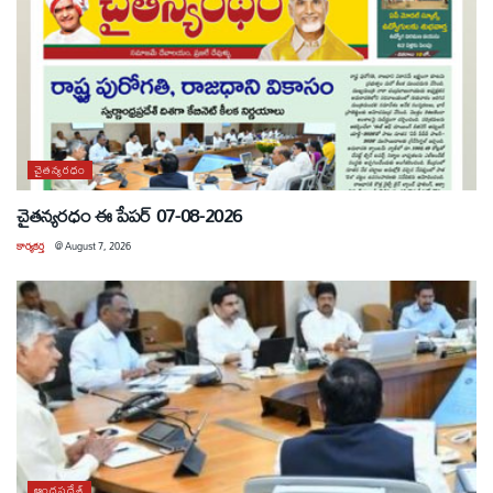
చైతన్యరధం
చైతన్యరధం ఈ పేపర్ 07-08-2026
కార్యకర్త
@
August 7, 2026
ఆంధ్రప్రదేశ్