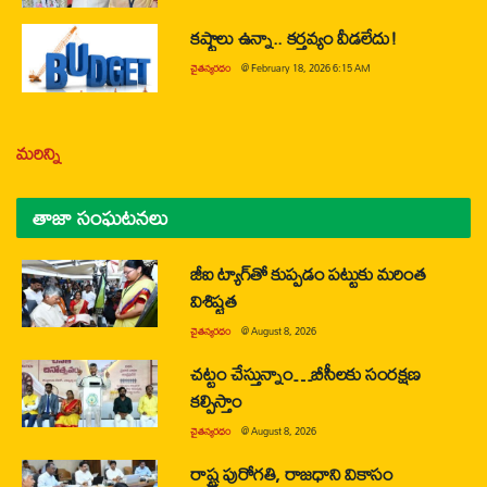
కష్టాలు ఉన్నా.. కర్తవ్యం వీడలేదు!
చైతన్యరధం
@
February 18, 2026 6:15 AM
మరిన్ని
తాజా సంఘటనలు
జీఐ ట్యాగ్‌తో కుప్పడం పట్టుకు మరింత
విశిష్టత
చైతన్యరధం
@
August 8, 2026
చట్టం చేస్తున్నాం…బీసీలకు సంరక్షణ
కల్పిస్తాం
చైతన్యరధం
@
August 8, 2026
రాష్ట్ర పురోగతి, రాజధాని వికాసం