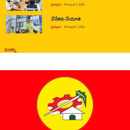
చైతన్యరధం
@
August 7, 2026
చేనేతకు చేయూత
చైతన్యరధం
@
August 7, 2026
మరిన్ని