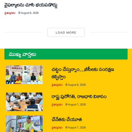
వైఫల్యాలను చూసి భయపడొద్దు
చైతన్యరధం
@
August 6, 2026
LOAD MORE
ముఖ్య వార్తలు
చట్టం చేస్తున్నాం…బీసీలకు సంరక్షణ
కల్పిస్తాం
చైతన్యరధం
@
August 8, 2026
రాష్ట్ర పురోగతి, రాజధాని వికాసం
చైతన్యరధం
@
August 7, 2026
చేనేతకు చేయూత
చైతన్యరధం
@
August 7, 2026