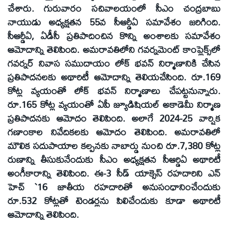
చేశారు. గురువారం సచివాలయంలో సీఎం చంద్రబాబు
నాయుడు అధ్యక్షతన 55వ సీఆర్డీఏ సమావేశం జరిగింది.
సీఆర్డీఏ, ఏడీసీ ప్రతిపాదించిన కొన్ని అంశాలకు సమావేశం
ఆమోదాన్ని తెలిపింది. అమరావతిలోని గవర్నమెంట్‌ కాంప్లెక్స్‌లో
గవర్నర్‌ నివాస సముదాయం లోక్‌ భవన్‌ నిర్మాణానికి చేసిన
ప్రతిపాదనలకు అథారిటీ ఆమోదాన్ని తెలియచేసింది. రూ.169
కోట్ల వ్యయంతో లోక్‌ భవన్‌ నిర్మాణాలు చేపట్టనున్నారు.
రూ.165 కోట్ల వ్యయంతో ఏపీ జ్యూడిషియల్‌ అకాడెమీ నిర్మాణ
ప్రతిపాదనకు ఆమోదం తెలిపింది. అలాగే 2024-25 వార్షిక
గణాంకాల నివేదికలకు ఆమోదం తెలిపింది. అమరావతిలో
మౌలిక సదుపాయాల కల్పనకు నాబార్డు నుంచి రూ.7,380 కోట్ల
రుణాన్ని తీసుకునేందుకు సీఎం అధ్యక్షతన సీఆర్డిఏ అథారిటీ
అంగీకారాన్ని తెలిపింది. ఈ-3 సీడ్‌ యాక్సెస్‌ రహదారిని ఎన్‌
హెచ్‌ `16 జాతీయ రహదారితో అనుసంధానించేందుకు
రూ.532 కోట్లతో టెండర్లను పిలిచేందుకు కూడా అథారిటీ
ఆమోదాన్ని తెలిపింది.