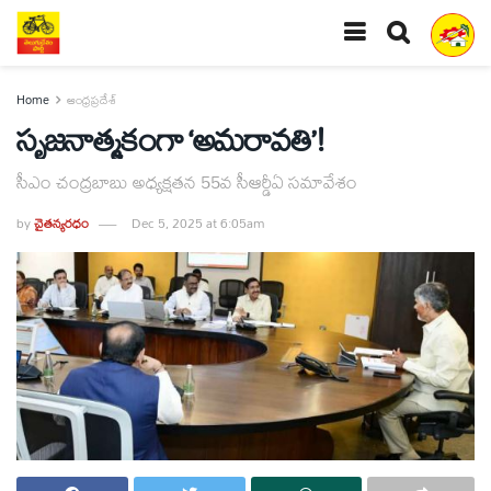
Home
ఆంధ్రప్రదేశ్
సృజనాత్మకంగా ‘అమరావతి’!
సీఎం చంద్రబాబు అధ్యక్షతన 55వ సీఆర్డీఏ సమావేశం
by
చైతన్యరధం
Dec 5, 2025 at 6:05am