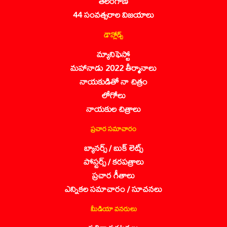
తెలంగాణ
44 సంవత్సరాల విజయాలు
డౌన్లోడ్స్
మ్యానిఫెస్టో
మహానాడు 2022 తీర్మానాలు
నాయకుడితో నా చిత్రం
లోగోలు
నాయకుల చిత్రాలు
ప్రచార సమాచారం
బ్యానర్స్ / బుక్ లెట్స్
పోస్టర్స్ / కరపత్రాలు
ప్రచార గీతాలు
ఎన్నికల సమాచారం / సూచనలు
మీడియా వనరులు