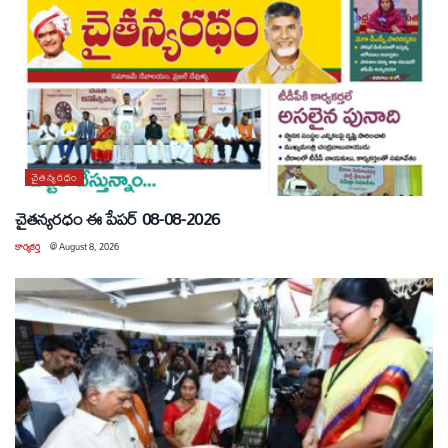
చైతన్యరధం
చైతన్యరధం ఈ పేపర్ 08-08-2026
కార్యకర్త
@
August 8, 2026