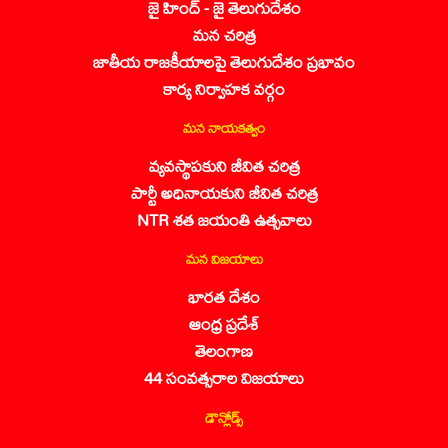
జై హింద్ - జై తెలుగుదేశం
మన చరిత్ర
జాతీయ రాజకీయాలపై తెలుగుదేశం ప్రభావం
కార్య నిర్వాహక వర్గం
మన నాయకత్వం
వ్యవస్థాపకుని జీవిత చరిత్ర
పార్టీ అధినాయకుని జీవిత చరిత్ర
NTR శత జయంతి ఉత్సవాలు
మన విజయాలు
భారత దేశం
ఆంధ్ర ప్రదేశ్
తెలంగాణ
44 సంవత్సరాల విజయాలు
డౌన్లోడ్స్