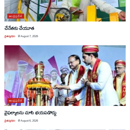
ఆంధ్రప్రదేశ్
చేనేతకు చేయూత
చైతన్యరధం
@
August 7, 2026
ఆంధ్రప్రదేశ్
వైఫల్యాలను చూసి భయపడొద్దు
చైతన్యరధం
@
August 6, 2026