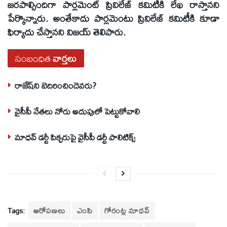
జరపాల్సిందిగా పార్లమెంట్‌ ప్రివిలేజ్‌ కమిటీకి లేఖ రాస్తానని
పేర్కొన్నారు. అంతేకాదు పార్లమెంటు ప్రివిలేజ్‌ కమిటీకి కూడా
ఫిర్యాదు చేస్తానని విజయ్‌ తెలిపారు.
సంబంధిత
వార్తలు
రాజేష్‌ని బెదిరించిందెవరు?
వైసీపీ నేతలు నోరు అదుపులో పెట్టుకోవాలి
మాధవ్‌ డర్టీ పిక్చరుపై వైసీపీ డర్టీ పాలిటిక్స్‌
Tags:
ఆరోపణలు
ఎంపి
గోరంట్ల మాధవ్‌