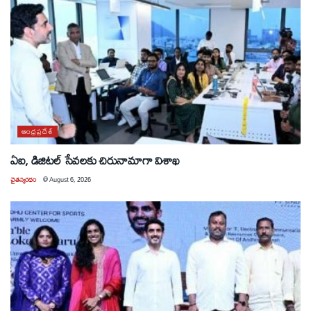
ఆంధ్రప్రదేశ్
ఏఐ, డిజిటల్ సేవలకు చిరునామాగా విశాఖ
చైతన్యరధం
@
August 6, 2026