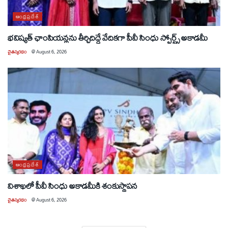
ఆంధ్రప్రదేశ్
భవిష్యత్ ఛాంపియన్లను తీర్చిదిద్దే వేదికగా పీవీ సింధు స్పోర్ట్స్ అకాడమీ
చైతన్యరధం
@
August 6, 2026
ఆంధ్రప్రదేశ్
విశాఖలో పీవీ సింధు అకాడమీకి శంకుస్థాపన
చైతన్యరధం
@
August 6, 2026