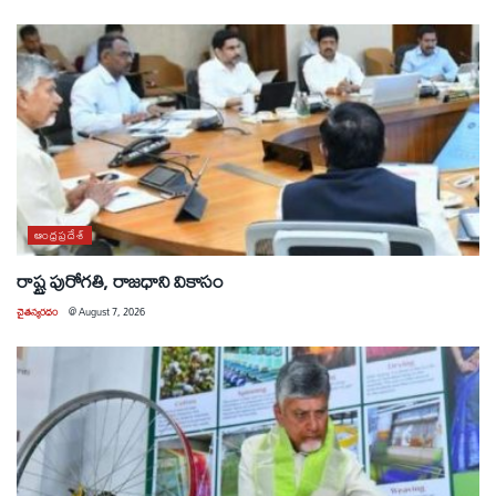
ఆంధ్రప్రదేశ్
రాష్ట్ర పురోగతి, రాజధాని వికాసం
చైతన్యరధం
@
August 7, 2026