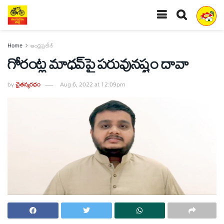
Home
ఆంధ్రప్రదేశ్
గోరంట్ల మాధవ్‌పై పరువునష్టం దావా
by
చైతన్యరధం
Aug 6, 2022 at 12:09pm