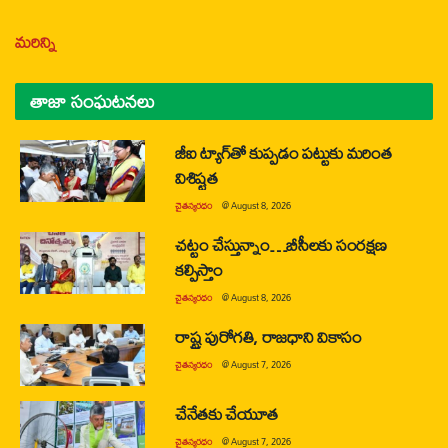
మరిన్ని
తాజా సంఘటనలు
జీఐ ట్యాగ్‌తో కుప్పడం పట్టుకు మరింత
విశిష్టత
చైతన్యరధం
@
August 8, 2026
చట్టం చేస్తున్నాం…బీసీలకు సంరక్షణ
కల్పిస్తాం
చైతన్యరధం
@
August 8, 2026
రాష్ట్ర పురోగతి, రాజధాని వికాసం
చైతన్యరధం
@
August 7, 2026
చేనేతకు చేయూత
చైతన్యరధం
@
August 7, 2026