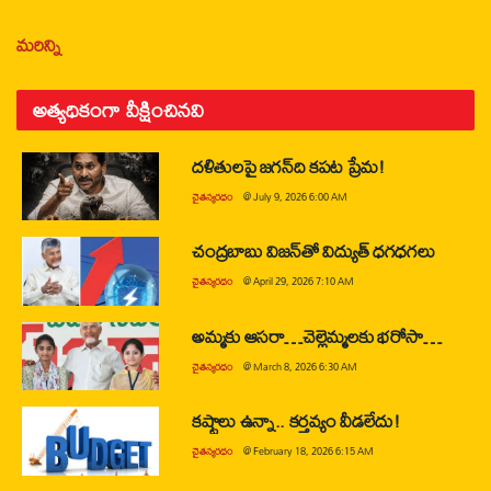
మరిన్ని
అత్యధికంగా వీక్షించినవి
దళితులపై జగన్‌ది కపట ప్రేమ!
చైతన్యరధం
@
July 9, 2026 6:00 AM
చంద్రబాబు విజన్‌తో విద్యుత్ ధగధగలు
చైతన్యరధం
@
April 29, 2026 7:10 AM
అమ్మకు ఆసరా…చెల్లెమ్మలకు భరోసా…
చైతన్యరధం
@
March 8, 2026 6:30 AM
కష్టాలు ఉన్నా.. కర్తవ్యం వీడలేదు!
చైతన్యరధం
@
February 18, 2026 6:15 AM