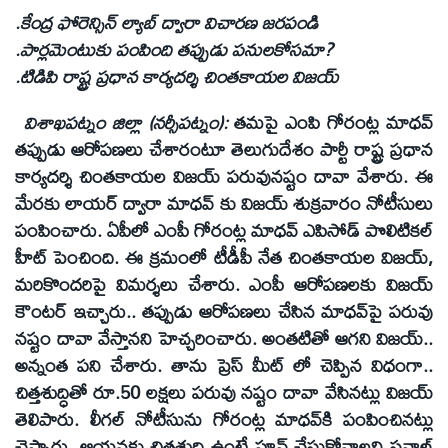
.కేంద్ర ఫోరెన్సిన్‌ ల్యాబ్‌ ద్వారా విచారణ జరపండి
.పార్లమెంటుకు పంపింది తప్పుడు పనులకోసమా?
.టిడిపి రాష్ట్ర ప్రధాన కార్యదర్శి చింతకాయల విజయ్‌
విశాఖపట్నం జిల్లా (నర్సీపట్నం):
తమపై ఎంపి గోరంట్ల మాధవ్‌
తప్పుడు ఆరోపణలు చేశారంటూ తెలుగుదేశం పార్టీ రాష్ట్ర ప్రధాన
కార్యదర్శి చింతకాయల విజయ్‌ పరువునష్టం దావా వేశారు. ఈ
మేరకు లాయర్‌ ద్వారా మాధవ్‌ కు విజయ్‌ శుక్రవారం నోటీసులు
పంపించారు. ఏపీలో ఎంపీ గోరంట్ల మాధవ్‌ ఎపిసోడ్‌ పొలిటికల్‌
హీట్‌ పెంచింది. ఈ క్రమంలో టీడీపీ నేత చింతకాయల విజయ్‌,
మరికొందరిపై విమర్శలు చేశారు. ఎంపీ ఆరోపణలకు విజయ్‌
కౌంటర్‌ ఇచ్చారు.. తప్పుడు ఆరోపణలు చేసిన మాధవ్‌పై పరువు
నష్టం దావా వేస్తానని హెచ్చరించారు. అంతటితో ఆగని విజయ్‌..
అన్నంత పని చేశారు. తాను ప్రెస్‌ మీట్‌ లో చెప్పిన విధంగా..
చిత్తశుద్ధితో రూ.50 లక్షలు పరువు నష్టం దావా వేసినట్లు విజయ్‌
తెలిపారు. లీగల్‌ నోటీసును గోరంట్ల మాధవ్‌కి పంపించినట్లు
చెప్పారు. ఆయనకు చిత్తశుద్ధి ఉంటే ప్రూవ్‌ చేసుకోవాలని సవాల్‌