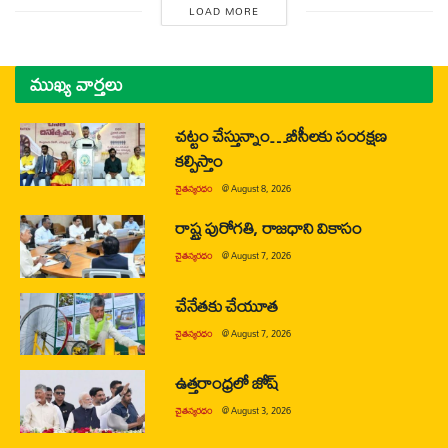
LOAD MORE
ముఖ్య వార్తలు
చట్టం చేస్తున్నాం…బీసీలకు సంరక్షణ
కల్పిస్తాం
చైతన్యరధం
@
August 8, 2026
రాష్ట్ర పురోగతి, రాజధాని వికాసం
చైతన్యరధం
@
August 7, 2026
చేనేతకు చేయూత
చైతన్యరధం
@
August 7, 2026
ఉత్తరాంధ్రలో జోష్
చైతన్యరధం
@
August 3, 2026