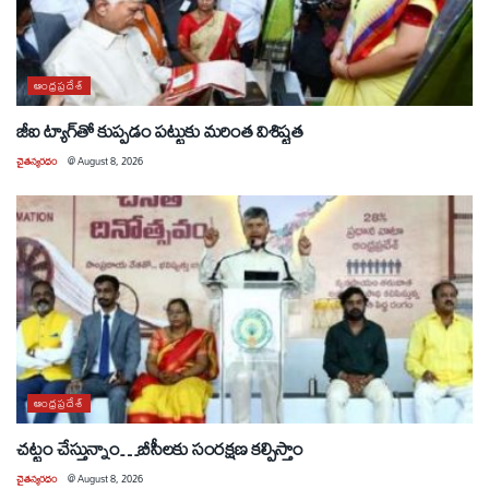
ఆంధ్రప్రదేశ్
జీఐ ట్యాగ్‌తో కుప్పడం పట్టుకు మరింత విశిష్టత
చైతన్యరధం
@
August 8, 2026
ఆంధ్రప్రదేశ్
చట్టం చేస్తున్నాం…బీసీలకు సంరక్షణ కల్పిస్తాం
చైతన్యరధం
@
August 8, 2026