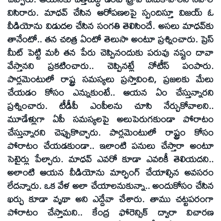
విసిరారు. మాధవ్‌ చేసిన ఆరోపణలపై స్పందిస్తూ విజయ్‌ ఓ
వీడియోను విడుదల చేసిన సంగతి తెలిసిందే. అసలు మాధవ్‌కు
తానేంటో.. తన చరిత్ర ఏంటో తెలుసా అంటూ ప్రశ్నించారు. ప్రెస్‌
మీట్‌ పెట్టి మరీ తన పేరు చెప్పినందుకు పరువు నష్టం దావా
వేస్తానని ప్రకటించారు.. చెప్పినట్లే నోటీస్‌ పంపారు.
పార్లమెంటులో రాష్ట్ర సమస్యలు ప్రస్తావించి, ప్రజలకు మేలు
చేయడం కోసం ఎన్నుకుంటే.. ఆయన ఏం చేస్తున్నారని
ప్రశ్నించారు. టీడీపీ ఎంపీలను చూసి నేర్చుకోవాలని..
మూడేళ్లుగా ఏపీ సమస్యలపై అలుపెరుగకుండా పోరాటం
చేస్తున్నారని చెప్పుకొచ్చారు. పార్లమెంటులో రాష్ట్రం కోసం
పోరాటం చేయడకుండా.. ఇలాంటి పనులు చేస్తారా అంటూ
సెటైర్లు పేల్చారు. మాధవ్‌ ఎవరో కూడా ఎవరికీ తెలియదని..
అలాంటి ఆయన వీడియోను మార్ఫింగ్‌ చేయాల్సిన అవసరం
లేదన్నారు. ఒక వేళ అలా చేయాలనుకున్నా.. అందుకోసం చేసిన
ఖర్చు కూడా వృథా అని ఎద్దేవా చేశారు. తాము చట్టపరంగా
పోరాటం చేస్తామని.. కేంద్ర ఫోరెన్సిక్‌ ద్వారా విచారణ