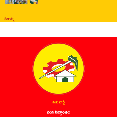
మరిన్ని
మన పార్టీ
మన సిద్ధాంతం