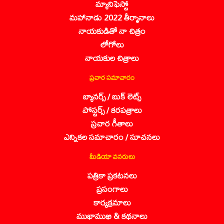
మ్యానిఫెస్టో
మహానాడు 2022 తీర్మానాలు
నాయకుడితో నా చిత్రం
లోగోలు
నాయకుల చిత్రాలు
ప్రచార సమాచారం
బ్యానర్స్ / బుక్ లెట్స్
పోస్టర్స్ / కరపత్రాలు
ప్రచార గీతాలు
ఎన్నికల సమాచారం / సూచనలు
మీడియా వనరులు
పత్రికా ప్రకటనలు
ప్రసంగాలు
కార్యక్రమాలు
ముఖాముఖి & కథనాలు