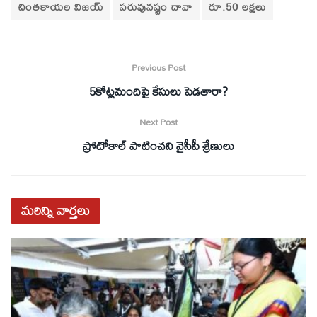
చింతకాయల విజయ్
పరువునష్టం దావా
రూ.50 లక్షలు
Previous Post
5కోట్లమందిపై కేసులు పెడతారా?
Next Post
ప్రోటోకాల్ పాటించని వైసీపీ శ్రేణులు
మరిన్ని
వార్తలు