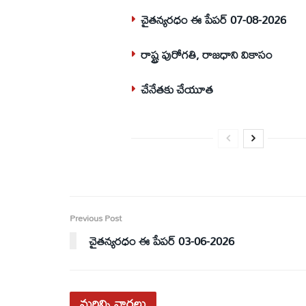
చైతన్యరధం ఈ పేపర్ 07-08-2026
రాష్ట్ర పురోగతి, రాజధాని వికాసం
చేనేతకు చేయూత
Previous Post
చైతన్యరధం ఈ పేపర్ 03-06-2026
మరిన్ని
వార్తలు