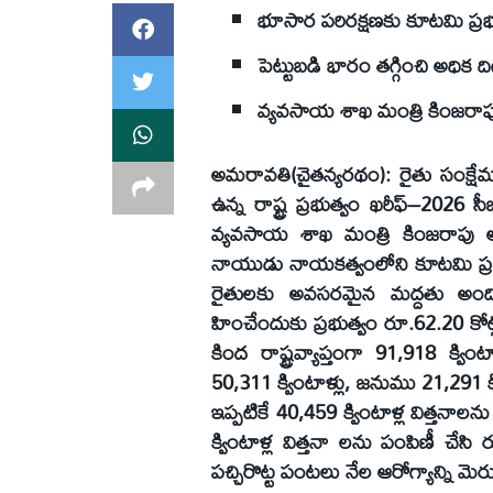
భూసార పరిరక్షణకు కూటమి ప్రభుత
పెట్టుబడి భారం తగ్గించి అధిక ది
వ్యవసాయ శాఖ మంత్రి కింజరాప
అమరావతి(చైతన్యరథం): రైతు సంక్షేమం
ఉన్న రాష్ట్ర ప్రభుత్వం ఖరీఫ్–2026 సీజ
వ్యవసాయ శాఖ మంత్రి కింజరాపు అచ
నాయుడు నాయకత్వంలోని కూటమి ప్రభుత్
రైతులకు అవసరమైన మద్దతు అందిస్తో
హించేందుకు ప్రభుత్వం రూ.62.20 కోట్
కింద రాష్ట్రవ్యాప్తంగా 91,918 క్వ
50,311 క్వింటాళ్లు, జనుము 21,291 క్వ
ఇప్పటికే 40,459 క్వింటాళ్ల విత్తన
క్వింటాళ్ల విత్తనా లను పంపిణీ చేసి 
పచ్చిరొట్ట పంటలు నేల ఆరోగ్యాన్ని మ