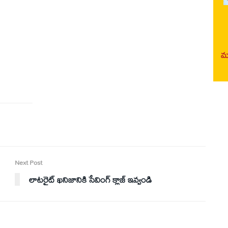
మర
Next Post
లాటరైట్ ఖనిజానికి సేవింగ్ క్లాజ్ ఇవ్వండి