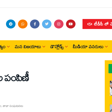
టీడీపీ లో 
్వం
మన విజయాలు
డౌన్లోడ్స్
మీడియా వనరులు
నాల పంపిణీ
ం
,
తాజా సంఘటనలు