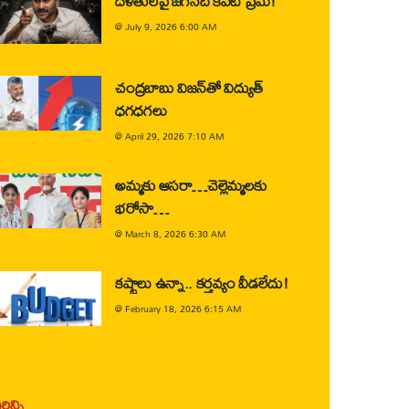
దళితులపై జగన్‌ది కపట ప్రేమ!
@
July 9, 2026 6:00 AM
చంద్రబాబు విజన్‌తో విద్యుత్
ధగధగలు
@
April 29, 2026 7:10 AM
అమ్మకు ఆసరా…చెల్లెమ్మలకు
భరోసా…
@
March 8, 2026 6:30 AM
కష్టాలు ఉన్నా.. కర్తవ్యం వీడలేదు!
@
February 18, 2026 6:15 AM
ిన్ని