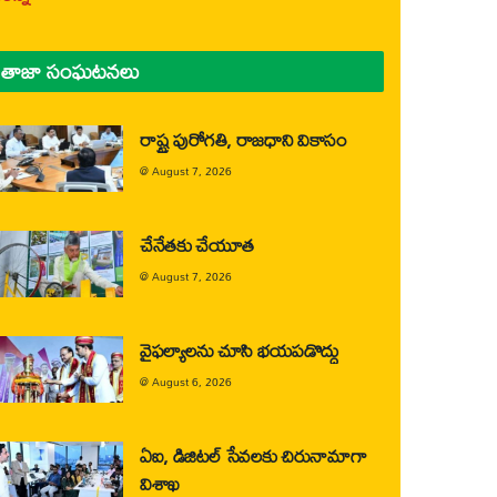
తాజా సంఘటనలు
రాష్ట్ర పురోగతి, రాజధాని వికాసం
@
August 7, 2026
చేనేతకు చేయూత
@
August 7, 2026
వైఫల్యాలను చూసి భయపడొద్దు
@
August 6, 2026
ఏఐ, డిజిటల్ సేవలకు చిరునామాగా
విశాఖ