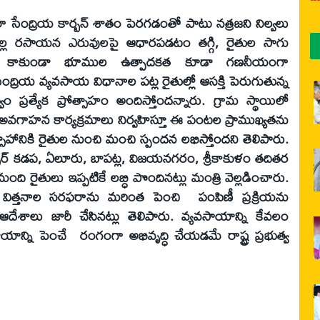
ంద్రియ కార్బన్ శాతం పెరగడంతో పాటు నత్రజని నిల్వలు
వల్ల రసాయన ఎరువులపై ఆధారపడటం తగ్గి, రైతుల సాగు
 కాకుండా భూముల ఉత్పాదకత కూడా గణనీయంగా
ంద్రియ వ్యవసాయ విధానాల పట్ల రైతుల్లో ఆసక్తి పెరుగుతున్న
్వం ప్రత్యేక ప్రోత్సాహం అందిస్తోందన్నారు. గ్రామ స్థాయిలో
వగాహన కార్యక్రమాలు నిర్వహిస్తూ ఈ పంటల ప్రాముఖ్యతను
్రోత్సాహానికి రైతుల నుంచి మంచి స్పందన లభిస్తోందని తెలిపారు.
సార్ కడప, ఏలూరు, బాపట్ల, విజయనగరం, శ్రీకాకుళం తదితర
 మంది రైతులు ఇప్పటికే లబ్ధి పొందినట్లు మంత్రి వెల్లడించారు.
ిత్తనాల సరఫరాను మరింత పెంచి పంపిణీ ప్రక్రియను
శాలు జారీ చేసినట్లు తెలిపారు. వ్యవసాయాన్ని కేవలం
్ని పెంచే రంగంగా అభివృద్ధి చేయడమే రాష్ట్ర ప్రభుత్వ