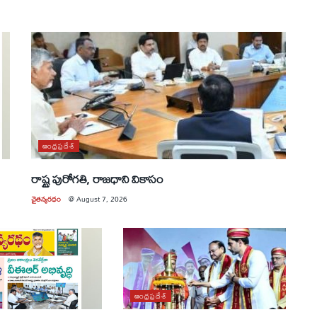
ఆంధ్రప్రదేశ్
రాష్ట్ర పురోగతి, రాజధాని వికాసం
చైతన్యరధం
@
August 7, 2026
ఆంధ్రప్రదేశ్