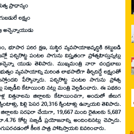
్వ ప్రాధాన్యం
గుబడులే లక్ష్యం
ు అచ్చెన్నాయుడు
, భూసార పరిర క్షణ, సుస్థిర వ్యవసాయాభివృద్ధికి కట్టుబడి
న్లో పచ్చిరొట్ట పంటల సాగును విస్తృతంగా ప్రోత్సహిస్తున్నట్లు
్చెన్నా యుడు తెలిపారు. ముఖ్యమంత్రి నారా చంద్రబాబు
వం వ్యవసాయాన్ని మరింత లాభసాటిగా తీర్చిదిద్దే లక్ష్యంతో
ందని పేర్కొన్నారు. పచ్చిరొట్ట పంటల సాగును ప్రోత్స
ల సబ్సిడీని కేటాయించి నట్లు మంత్రి వెల్లడించారు. ఈ పథకం
ింటాళ్ల విత్తనాలను జిల్లాలకు కేటాయించగా, అందులో జీలుగ
ింటాళ్లు, పిల్లి పెసర 20,316 క్వింటాళ్లు ఉన్నాయని తెలిపారు.
ాలను జిల్లాలకు సరఫరా చేయగా, 19,667 మంది రైతులకు 5,687
రూ.4.76 కోట్ల సబ్సిడీ ప్రయోజనాన్ని అందించినట్లు చెప్పారు.
ెరుగుపరచడంలో కీలక పాత్ర పోషిస్తాయని వివరించారు.
మర