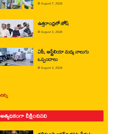
@
August 7, 2026
ఉత్తరాంధ్రలో జోష్
@
August 3, 2026
ఏపీ, ఆస్ట్రేలియా మధ్య నాలుగు
ఒప్పందాలు
@
August 3, 2026
ిన్ని
అత్యధికంగా వీక్షించినవి