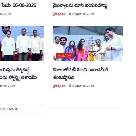
 పేపర్ 06-08-2026
వైఫల్యాలను చూసి భయపడొద్దు
 6, 2026
చైతన్యరధం
@
August 6, 2026
ఆంధ్రప్రదేశ్
న్లను తీర్చిదిద్దే
విశాఖలో పీవీ సింధు అకాడమీకి
ింధు స్పోర్ట్స్ అకాడమీ
శంకుస్థాపన
st 6, 2026
చైతన్యరధం
@
August 6, 2026
LOAD MORE