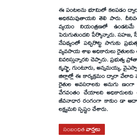
ఈ పంటలను భూమిలో కలపడం ద్వారా సే
అధికమవుతాయని తెలి పారు. దీని
వ్యయం నియంత్రణలో ఉండటమే
పెరుగుతుందని పేర్కొన్నారు. సహజ, సే
నేపథ్యంలో పచ్చిరొట్ట సాగుకు ప్రభుత
వ్యవసాయ శాఖ అధికారులు రైతులకు అ
వివరిస్తున్నారని చెప్పారు. ప్రభుత్వ ప
కృష్ణా, గుంటూరు, అన్నమయ్య, వైఎస్
జిల్లాల్లో ఈ కార్యక్రమం ద్వారా వేలాది
రైతుల అవసరాలకు అనుగు ణంగా వ
వేగవంతం చేయాలని అధికారులకు ఆదే
జీవనాధార రంగంగా కాకుం డా ఆదాయాన
లక్ష్యమని స్పష్టం చేశారు.
సంబంధిత
వార్తలు