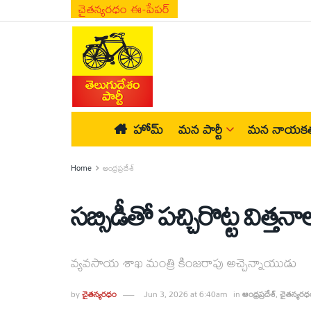
చైతన్యరధం ఈ-పేపర్
హోమ్
మన పార్టీ
మన నాయకత
Home
ఆంధ్రప్రదేశ్
సబ్సిడీతో పచ్చిరొట్ట విత్త
వ్యవసాయ శాఖ మంత్రి కింజరాపు అచ్చెన్నాయుడు
by
చైతన్యరధం
Jun 3, 2026 at 6:40am
in
ఆంధ్రప్రదేశ్
,
చైతన్యరధ