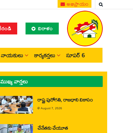
అభిప్రాయం
చేరండి
విరాళం
నాయకులు
కార్యకర్తలు
సూపర్ 6
ముఖ్య వార్తలు
రాష్ట్ర పురోగతి, రాజధాని వికాసం
@
August 7, 2026
చేనేతకు చేయూత