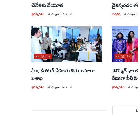
చేనేతకు చేయూత
చైతన్యరధం ఈ
చైతన్యరధం
@
August 7, 2026
కార్యకర్త
@
August
ఆంధ్రప్రదేశ్
ఆంధ్రప్రదేశ్
ఏఐ, డిజిటల్ సేవలకు చిరునామాగా
భవిష్యత్ ఛాంపియ
విశాఖ
వేదికగా పీవీ స
చైతన్యరధం
@
August 6, 2026
చైతన్యరధం
@
Augu