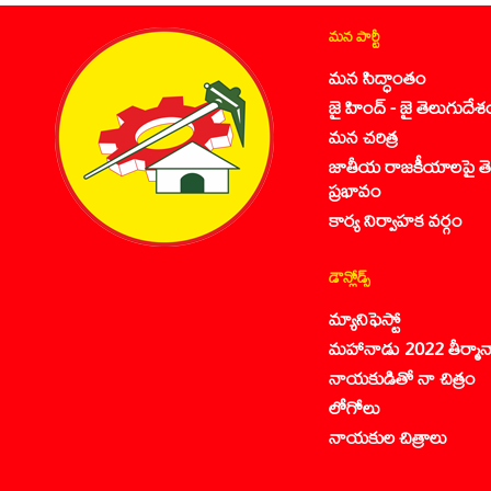
మన పార్టీ
మన సిద్ధాంతం
జై హింద్ - జై తెలుగుదేశ
మన చరిత్ర
జాతీయ రాజకీయాలపై తె
ప్రభావం
కార్య నిర్వాహక వర్గం
డౌన్లోడ్స్
మ్యానిఫెస్టో
మహానాడు 2022 తీర్మాన
నాయకుడితో నా చిత్రం
లోగోలు
నాయకుల చిత్రాలు