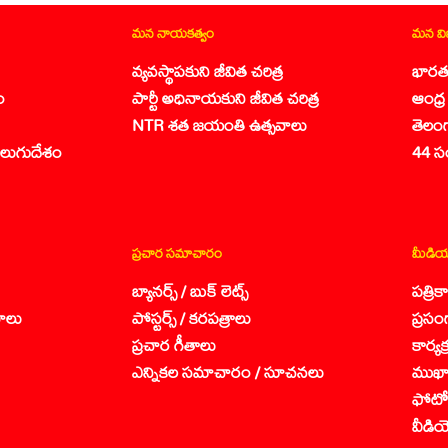
మన నాయకత్వం
మన వ
వ్యవస్థాపకుని జీవిత చరిత్ర
భారత
ం
పార్టీ అధినాయకుని జీవిత చరిత్ర
ఆంధ్ర 
NTR శత జయంతి ఉత్సవాలు
తెలం
లుగుదేశం
44 స
ప్రచార సమాచారం
మీడియ
బ్యానర్స్ / బుక్ లెట్స్
పత్రి
ాలు
పోస్టర్స్ / కరపత్రాలు
ప్రసం
ప్రచార గీతాలు
కార్య
ఎన్నికల సమాచారం / సూచనలు
ముఖా
ఫోటో 
వీడియ