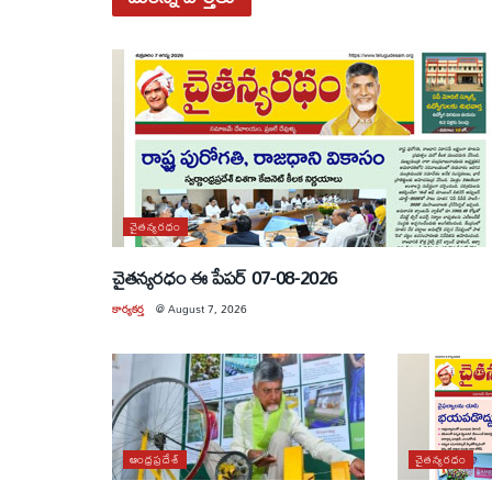
చైతన్యరధం
చైతన్యరధం ఈ పేపర్ 07-08-2026
కార్యకర్త
@
August 7, 2026
ఆంధ్రప్రదేశ్
చైతన్యరధం