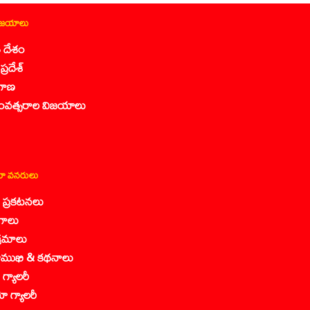
ిజయాలు
 దేశం
ప్రదేశ్
గాణ
ంవత్సరాల విజయాలు
ా వనరులు
కా ప్రకటనలు
గాలు
క్రమాలు
ముఖి & కథనాలు
గ్యాలరీ
ో గ్యాలరీ