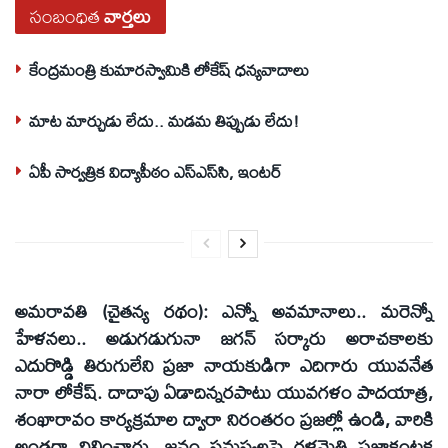
సంబంధిత
వార్తలు
కేంద్రమంత్రి కుమారస్వామికి లోకేష్‌ ధన్యవాదాలు
మాట మార్చుడు లేదు.. మడమ తిప్పుడు లేదు!
ఏపీ సార్వత్రిక విద్యాపీఠం ఎస్‌ఎస్‌సి, ఇంటర్‌
అమరావతి (చైతన్య రథం): ఎన్నో అవమానాలు.. మరెన్నో
హేళనలు.. అడుగడుగునా జగన్‌ సర్కారు అరాచకాలకు
ఎదురొడ్డి తిరుగులేని ప్రజా నాయకుడిగా ఎదిగారు యువనేత
నారా లోకేష్‌. దాదాపు ఏడాదిన్నరపాటు యువగళం పాదయాత్ర,
శంఖారావం కార్యక్రమాల ద్వారా నిరంతరం ప్రజల్లో ఉండి, వారికి
అండగా నిలించారు. జనం సమస్యలపై గళమెత్తి ప్రజాకంటక