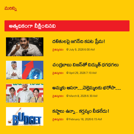
మరిన్ని
అత్యధికంగా వీక్షించినవి
దళితులపై జగన్‌ది కపట ప్రేమ!
చైతన్యరధం
@
July 9, 2026 6:00 AM
చంద్రబాబు విజన్‌తో విద్యుత్ ధగధగలు
చైతన్యరధం
@
April 29, 2026 7:10 AM
అమ్మకు ఆసరా…చెల్లెమ్మలకు భరోసా…
చైతన్యరధం
@
March 8, 2026 6:30 AM
కష్టాలు ఉన్నా.. కర్తవ్యం వీడలేదు!
చైతన్యరధం
@
February 18, 2026 6:15 AM