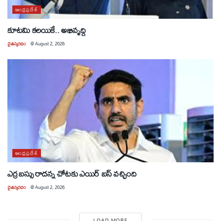
ఆంధ్రప్రదేశ్
కూటమి కలయికే.. అభివృద్ధి
చైతన్యరధం
@
August 2, 2026
ఆంధ్రప్రదేశ్
ఎర్ర బస్సు రాదన్న చోటకు ఎయిర్ బస్ వచ్చింది
చైతన్యరధం
@
August 2, 2026
LOAD MORE