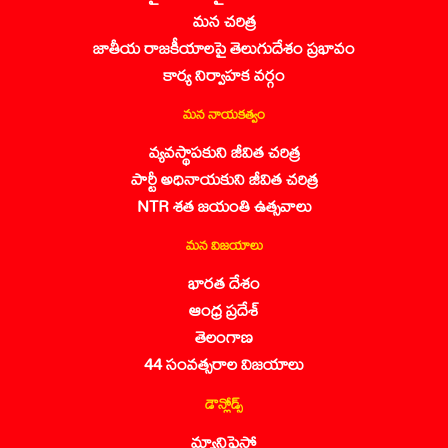
మన చరిత్ర
జాతీయ రాజకీయాలపై తెలుగుదేశం ప్రభావం
కార్య నిర్వాహక వర్గం
మన నాయకత్వం
వ్యవస్థాపకుని జీవిత చరిత్ర
పార్టీ అధినాయకుని జీవిత చరిత్ర
NTR శత జయంతి ఉత్సవాలు
మన విజయాలు
భారత దేశం
ఆంధ్ర ప్రదేశ్
తెలంగాణ
44 సంవత్సరాల విజయాలు
డౌన్లోడ్స్
మ్యానిఫెస్టో