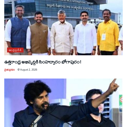
ఆంధ్రప్రదేశ్
ఉత్తరాంధ్ర అభివృద్ధికి సింహద్వారం భోగాపురం!
చైతన్యరధం
@
August 2, 2026