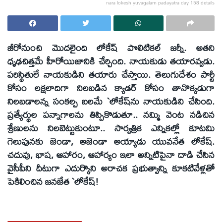
nara lokesh yuvagalam padayatra day 158 details
జీరోనుంచి మొదలైంది లోకేష్‌ పొలిటికల్‌ జర్నీ. అతని
ధృఢచిత్తమే హీరోయిజానికి చేర్చింది. నాయకుడు తయారవ్వడు.
పరిస్థితులే నాయకుడిని తయారు చేస్తాయి. తెలుగుదేశం పార్టీ
కోసం లక్షలాదిగా నిలబడిన క్యాడర్‌ కోసం తానొక్కడుగా
నిలబడాలన్న సంకల్ప బలమే `లోకేష్‌ను నాయకుడిని చేసింది.
ప్రత్యేర్థుల పన్నాగాలను తిప్పికొడుతూ.. నమ్మి వెంట నడిచిన
శ్రేణులను నిలబెట్టుకుంటూ.. సార్వత్రిక ఎన్నికల్లో కూటమి
గెలుపునకు జెండా, అజెండా అయ్యాడు యువనేత లోకేష్‌.
చదువు, భాష, ఆహారం, ఆహార్యం ఇలా అన్నిటిపైనా దాడి చేసిన
వైసీపీని దీటుగా ఎదుర్కొని అరాచక ప్రభుత్వాన్ని కూకటివేళ్లతో
పెకిలించిన జనజేత `లోకేష్‌!