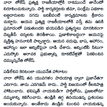
నారా లోకేష్‌ ప్రత్యక్ష రాజకీయాల్లోకి రాకముందే తానేంటో
నిరూపించుకున్నారు. పార్టీ కార్యకర్తలకు బీమా, సంక్షేమ పథకాల
లబ్ధిదారులకు నగదు బదిలీవంటి కార్యక్రమాలకు శ్రీకారం
చుట్టారు. ఆయన ప్రత్యక్ష రాజకీయాలలోకి వస్తే తమ ఉనికి
ప్రమాదంలో పడుతుందని భయపడిన ప్రత్యర్థులు మానసికంగా
దెబ్బతీసే చర్యలకు తెరతీశాయి. ప్రణాళికాబద్ధంగా ఆయనపై
వ్యక్తిత్వ హననానికి పాల్పడ్డారు. ఆయన చదువు, భాష, ఆహారం,
ఆహార్యం ఇలా అన్నిటిపైనా దాడి చేశారు. అన్నింటినీ దీటుగా
ఎదుర్కొని అరాచక ప్రభుత్వాన్ని కూకటివేళ్లతో పెకలించిన
దమ్మున్ననేత లోకేష్‌.
పడిలేచిన కెరటంలా యువనేత పోరాటం
నారా లోకేష్‌ తన యువగళం పాదయాత్ర ద్వారా ప్రజానేతగా
ఎదిగారు. తాను ఎదగడమే కాదు.. పార్టీ విజయంలో కీలకపాత్ర
పోషించారు. భవిష్యత్‌ నాయకుడిగా పార్టీలోను, ప్రజలలోనూ
నమ్మకాన్ని కలిగించారు. తండ్రికి తగ్గ తనయుడన్న ప్రశంసలు
అందుకున్నారు. అంతేకాదు తండ్రిని మించిన నాయకుడన్న