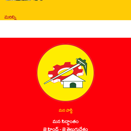
మరిన్ని
మన పార్టీ
మన సిద్ధాంతం
జై హింద్ - జై తెలుగుదేశం