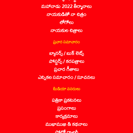
మహానాడు 2022 తీర్మానాలు
నాయకుడితో నా చిత్రం
లోగోలు
నాయకుల చిత్రాలు
ప్రచార సమాచారం
బ్యానర్స్ / బుక్ లెట్స్
పోస్టర్స్ / కరపత్రాలు
ప్రచార గీతాలు
ఎన్నికల సమాచారం / సూచనలు
మీడియా వనరులు
పత్రికా ప్రకటనలు
ప్రసంగాలు
కార్యక్రమాలు
ముఖాముఖి & కథనాలు
ఫోటో గ్యాలరీ