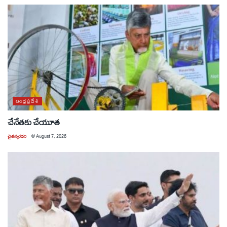
ఆంధ్రప్రదేశ్
చేనేతకు చేయూత
చైతన్యరధం
@
August 7, 2026