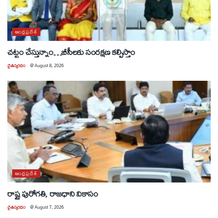
ఆంధ్రప్రదేశ్
చట్టం చేస్తున్నాం…బీసీలకు సంరక్షణ కల్పిస్తాం
చైతన్యరధం
@
August 8, 2026
ఆంధ్రప్రదేశ్
రాష్ట్ర పురోగతి, రాజధాని వికాసం
చైతన్యరధం
@
August 7, 2026