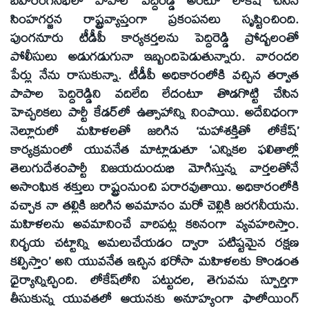
బహిరంగసభలో పాపాల పెద్దిరెడ్డీ అంటూ లోకేష్‌ చేసిన
సింహగర్జన రాష్ట్రవ్యాప్తంగా ప్రకంపనలు సృష్టించింది.
పుంగనూరు టీడీపీ కార్యకర్తలను పెద్దిరెడ్డి ప్రోద్బలంతో
పోలీసులు అడుగడుగునా ఇబ్బందిపెడుతున్నారు. వారందరి
పేర్లు నేను రాసుకున్నా. టీడీపీ అధికారంలోకి వచ్చిన తర్వాత
పాపాల పెద్దిరెడ్డిని వదిలేది లేదంటూ తొడగొట్టి చేసిన
హెచ్చరికలు పార్టీ కేడర్‌లో ఉత్సాహాన్ని నింపాయి. అదేవిధంగా
నెల్లూరులో మహిళలతో జరిగిన ‘మహాశక్తితో లోకేష్‌’
కార్యక్రమంలో యువనేత మాట్లాడుతూ ‘ఎన్నికల ఫలితాల్లో
తెలుగుదేశంపార్టీ విజయదుందుభి మోగిస్తున్న వార్తలతోనే
అసాంఘిక శక్తులు రాష్ట్రంనుంచి పరారవుతాయి. అధికారంలోకి
వచ్చాక నా తల్లికి జరిగిన అవమానం మరో చెల్లికి జరగనీయను.
మహిళలను అవమానించే వారిపట్ల కఠినంగా వ్యవహరిస్తాం.
నిర్భయ చట్టాన్ని అమలుచేయడం ద్వారా పటిష్టమైన రక్షణ
కల్పిస్తాం’ అని యువనేత ఇచ్చిన భరోసా మహిళలకు కొండంత
ధైర్యాన్నిచ్చింది. లోకేష్‌లోని పట్టుదల, తెగువను స్పూర్తిగా
తీసుకున్న యువతలో ఆయనకు అనూహ్యంగా ఫాలోయింగ్‌