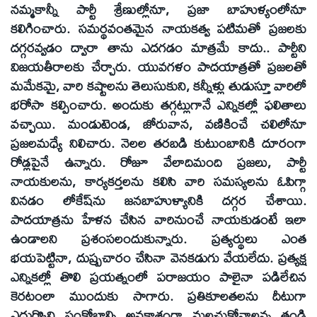
నమ్మకాన్నీ పార్టీ శ్రేణుల్లోనూ, ప్రజా బాహుళ్యంలోనూ
కలిగించారు. సమర్థవంతమైన నాయకత్వ పటిమతో ప్రజలకు
దగ్గరవ్వడం ద్వారా తాను ఎదగడం మాత్రమే కాదు.. పార్టీని
విజయతీరాలకు చేర్చారు. యువగళం పాదయాత్రతో ప్రజలతో
మమేకమై, వారి కష్టాలను తెలుసుకుని, కన్నీళ్లు తుడుస్తూ వారిలో
భరోసా కల్పించారు. అందుకు తగ్గట్లుగానే ఎన్నికల్లో ఫలితాలు
వచ్చాయి. మండుటెండ, జోరువాన, వణికించే చలిలోనూ
ప్రజలమధ్యే నిలిచారు. నెలల తరబడి కుటుంబానికి దూరంగా
రోడ్లపైనే ఉన్నారు. రోజూ వేలాదిమంది ప్రజలు, పార్టీ
నాయకులను, కార్యకర్తలను కలిసి వారి సమస్యలను ఓపిగ్గా
వినడం లోకేష్‌ను జనబాహుళ్యానికి దగ్గర చేశాయి.
పాదయాత్రను హేళన చేసిన వారినుంచే నాయకుడంటే ఇలా
ఉండాలని ప్రశంసలందుకున్నారు. ప్రత్యర్థులు ఎంత
భయపెట్టినా, దుష్ప్రచారం చేసినా వెనకడుగు వేయలేదు. ప్రత్యక్ష
ఎన్నికల్లో తొలి ప్రయత్నంలో పరాజయం పాలైనా పడిలేచిన
కెరటంలా ముందుకు సాగారు. ప్రతికూలతలను దీటుగా
ఎదుర్కొని సంక్షోభాల్ని అవకాశంగా మలచుకోవాలన్న తండ్రి