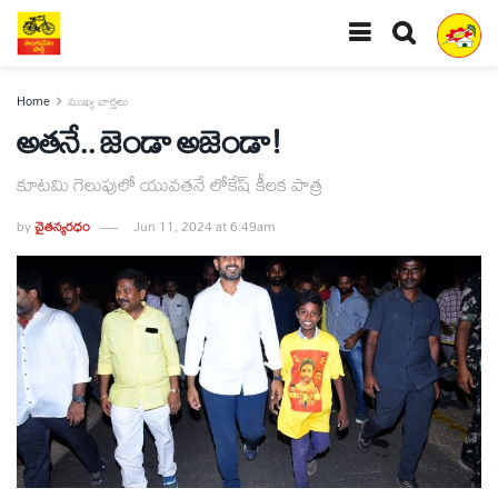
Home
ముఖ్య వార్తలు
అతనే.. జెండా అజెండా!
కూటమి గెలుపులో యువతనే లోకేష్‌ కీలక పాత్ర
by
చైతన్యరధం
Jun 11, 2024 at 6:49am