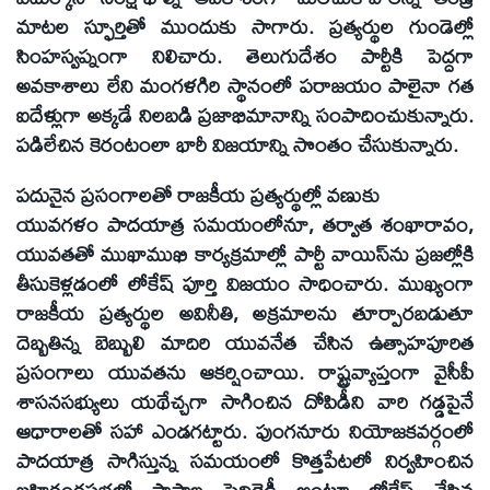
మాటల స్ఫూర్తితో ముందుకు సాగారు. ప్రత్యర్థుల గుండెల్లో
సింహస్వప్నంగా నిలిచారు. తెలుగుదేశం పార్టీకి పెద్దగా
అవకాశాలు లేని మంగళగిరి స్థానంలో పరాజయం పాలైనా గత
ఐదేళ్లుగా అక్కడే నిలబడి ప్రజాభిమానాన్ని సంపాదించుకున్నారు.
పడిలేచిన కెరంటంలా భారీ విజయాన్ని సొంతం చేసుకున్నారు.
పదునైన ప్రసంగాలతో రాజకీయ ప్రత్యర్థుల్లో వణుకు
యువగళం పాదయాత్ర సమయంలోనూ, తర్వాత శంఖారావం,
యువతతో ముఖాముఖి కార్యక్రమాల్లో పార్టీ వాయిస్‌ను ప్రజల్లోకి
తీసుకెళ్లడంలో లోకేష్‌ పూర్తి విజయం సాధించారు. ముఖ్యంగా
రాజకీయ ప్రత్యర్థుల అవినీతి, అక్రమాలను తూర్పారబడుతూ
దెబ్బతిన్న బెబ్బులి మాదిరి యువనేత చేసిన ఉత్సాహపూరిత
ప్రసంగాలు యువతను ఆకర్షించాయి. రాష్ట్రవ్యాప్తంగా వైసీపీ
శాసనసభ్యులు యథేచ్చగా సాగించిన దోపిడీని వారి గడ్డపైనే
ఆధారాలతో సహా ఎండగట్టారు. పుంగనూరు నియోజకవర్గంలో
పాదయాత్ర సాగిస్తున్న సమయంలో కొత్తపేటలో నిర్వహించిన