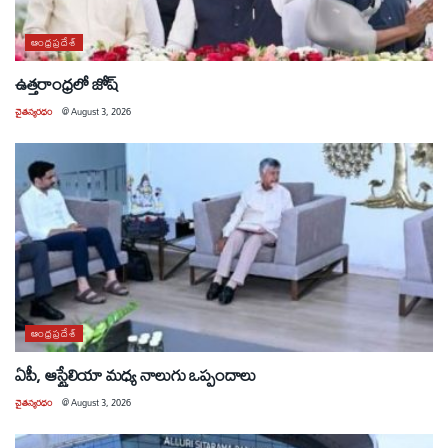
ఆంధ్రప్రదేశ్
ఉత్తరాంధ్రలో జోష్
చైతన్యరధం
@
August 3, 2026
ఆంధ్రప్రదేశ్
ఏపీ, ఆస్ట్రేలియా మధ్య నాలుగు ఒప్పందాలు
చైతన్యరధం
@
August 3, 2026