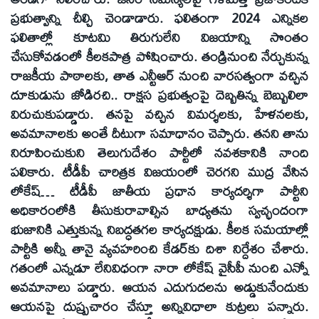
ప్రభుత్వాన్ని చీల్చి చెండాడారు. ఫలితంగా 2024 ఎన్నికల
ఫలితాల్లో కూటమి తిరుగులేని విజయాన్ని సొంతం
చేసుకోవడంలో కీలకపాత్ర పోషించారు. తండ్రినుంచి నేర్చుకున్న
రాజకీయ పాఠాలకు, తాత ఎన్టీఆర్‌ నుంచి వారసత్వంగా వచ్చిన
దూకుడును జోడిరచి.. రాక్షస ప్రభుత్వంపై దెబ్బతిన్న బెబ్బులిలా
విరుచుకుపడ్డారు. తనపై వచ్చిన విమర్శలకు, హేళనలకు,
అవమానాలకు అంతే దీటుగా సమాధానం చెప్పారు. తనని తాను
నిరూపించుకుని తెలుగుదేశం పార్టీలో నవశకానికి నాంది
పలికారు. టీడీపీ చారిత్రక విజయంలో చెరగని ముద్ర వేసిన
లోకేష్‌… టీడీపీ జాతీయ ప్రధాన కార్యదర్శిగా పార్టీని
అధికారంలోకి తీసుకురావాల్సిన బాధ్యతను స్వచ్ఛందంగా
భుజానికి ఎత్తుకున్న నిబద్ధతగల కార్యదక్షుడు. కీలక సమయాల్లో
పార్టీకి అన్నీ తానై వ్యవహరించి కేడర్‌కు దిశా నిర్దేశం చేశారు.
గతంలో ఎన్నడూ లేనివిధంగా నారా లోకేష్‌ వైసీపీ నుంచి ఎన్నో
అవమానాలు పడ్డారు. ఆయన ఎదుగుదలను అడ్డుకునేందుకు
ఆయనపై దుష్ప్రచారం చేస్తూ అన్నివిధాలా కుట్రలు పన్నారు.