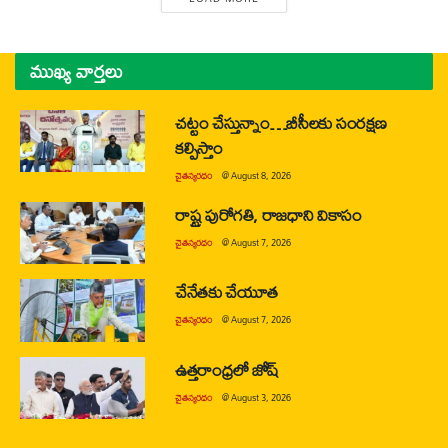
ముఖ్య వార్తలు
చట్టం చేస్తున్నాం…బీసీలకు సంరక్షణ
కల్పిస్తాం
చైతన్యరధం
@
August 8, 2026
రాష్ట్ర పురోగతి, రాజధాని వికాసం
చైతన్యరధం
@
August 7, 2026
చేనేతకు చేయూత
చైతన్యరధం
@
August 7, 2026
ఉత్తరాంధ్రలో జోష్
చైతన్యరధం
@
August 3, 2026