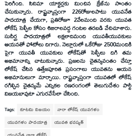
పెరిగింది. సినిమా యాక్టర్లకు మించిన క్రేజ్‌ను సొంతం
చేసుకున్నారు. రాష్ట్రవ్యాప్తంగా 226రోజులపాటు యువనేత
పాదయాత్ర చేయగా, ప్రతిరోజూ 2వేలమంది వరకు యువత
లోకేష్‌ సెల్ఫీల కోసం శిబిరాలవద్ద గంటల తరబడి వేచిచూశారు.
సుదీర్ఘ పాదయాత్రలో లక్షలాదిమంది యువతీయువకులు
ఆయనతో ఫోటోలు దిగారు. నెల్లూరులో ఒకేరోజు 2500మందికి
పైగా యువతీ యువకులు లోకేష్‌తో సెల్ఫీలు దిగి తమ
అభిమానాన్ని చాటుకున్నారు. ప్రజలను చైతన్యవంతం చేస్తూ
లోకేష్‌ చేసిన ఉత్తేజపూరిత ప్రసంగాలు యువతను ఆయన
అభిమానులుగా మార్చాయి. రాష్ట్రవ్యాప్తంగా యువతలో లోకేష్‌
రగిల్చిన చైతన్యమే ఎన్నికల రణరంగంలో తెలుగుదేశం పార్టీ
విజయబావుటా ఎగురవేసేలా చేసింది.
Tags:
కూటమి విజయం
నారా లోకేష్ యువగళం
యువగళం పాదయాత్ర
యువత భవష్యత్‌
యువనేత నారా లోకేష్‌