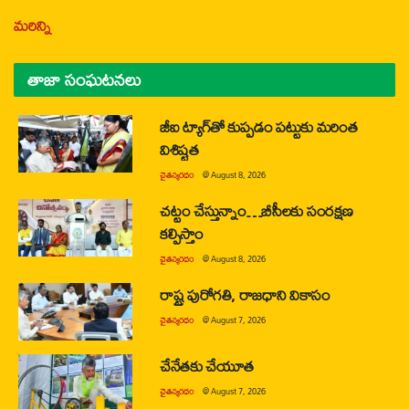
మరిన్ని
తాజా సంఘటనలు
జీఐ ట్యాగ్‌తో కుప్పడం పట్టుకు మరింత
విశిష్టత
చైతన్యరధం
@
August 8, 2026
చట్టం చేస్తున్నాం…బీసీలకు సంరక్షణ
కల్పిస్తాం
చైతన్యరధం
@
August 8, 2026
రాష్ట్ర పురోగతి, రాజధాని వికాసం
చైతన్యరధం
@
August 7, 2026
చేనేతకు చేయూత
చైతన్యరధం
@
August 7, 2026