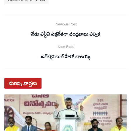
Previous Post
నేడు ఎన్డీఏ పక్షనేతగా చంద్రబాబు ఎన్నిక
Next Post
అన్‌స్టాపబుల్‌ హీరో బాలయ్య
మరిన్ని
వార్తలు