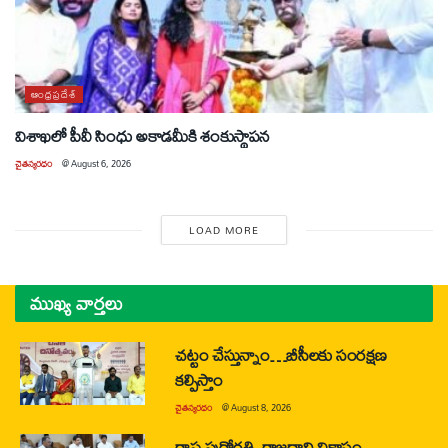
ఆంధ్రప్రదేశ్
విశాఖలో పీవీ సింధు అకాడమీకి శంకుస్థాపన
చైతన్యరధం
@
August 6, 2026
LOAD MORE
ముఖ్య వార్తలు
చట్టం చేస్తున్నాం…బీసీలకు సంరక్షణ
కల్పిస్తాం
చైతన్యరధం
@
August 8, 2026
రాష్ట్ర పురోగతి, రాజధాని వికాసం