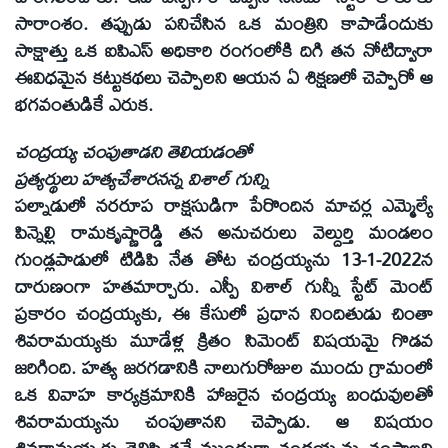
సారాంశం. తప్పుడు పనిచేసిన ఒక మంత్రిని కాపాడేందుకు
సాక్షాత్తు ఒక ఐపిఎస్ అధికారి రంగంలోకి దిగి తన నోటిద్వారా
ఈవిధమైన కట్టుకథలు చెప్పాలని ఆయన ఏ శిక్షణలో చెప్పారో ఆ
భగవంతుడికే ఎరుక.
చంద్రయ్య చంపుతాడని తెలియడంతో
ప్రత్యర్థులు హత్యచేశారనన్న విశాల్ గున్ని
పల్నాడులో నరరూప రాక్షసుడిగా పేరొందిన మాచర్ల ఎమ్మెల్యే
పిన్నెల్లి రామకృష్ణారెడ్డి తన అనుచరులు వెల్దుర్తి మండలం
గుండ్లపాడులో టిడిపి నేత తోట చంద్రయ్యను 13-1-2022న
దారుణంగా హతమార్చారు. ఎస్పీ విశాల్ గున్నీ స్టేట్ మెంట్
ప్రకారం చంద్రయ్యకు, ఈ కేసులో ప్రధాన నిందితుడు చింతా
శివరామయ్యకు మూడేళ్ల క్రితం సిమెంట్ విషయమై గొడవ
జరిగింది. హత్య జరగడానికి నాలుగురోజుల ముందు గ్రామంలో
ఒక వివాహ కార్యక్రమానికి హాజరైన చంద్రయ్య బంధువులతో
శివరామయ్యను చంపుతానని చెప్పాడు. ఆ విషయం