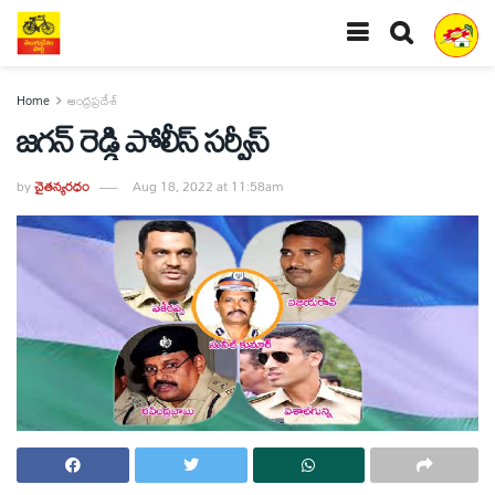
Home
ఆంధ్రప్రదేశ్
జగన్ రెడ్డి పోలీస్ సర్వీస్
by
చైతన్యరధం
Aug 18, 2022 at 11:58am