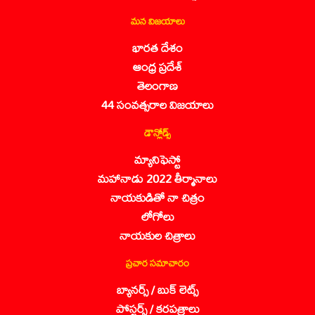
మన విజయాలు
భారత దేశం
ఆంధ్ర ప్రదేశ్
తెలంగాణ
44 సంవత్సరాల విజయాలు
డౌన్లోడ్స్
మ్యానిఫెస్టో
మహానాడు 2022 తీర్మానాలు
నాయకుడితో నా చిత్రం
లోగోలు
నాయకుల చిత్రాలు
ప్రచార సమాచారం
బ్యానర్స్ / బుక్ లెట్స్
పోస్టర్స్ / కరపత్రాలు