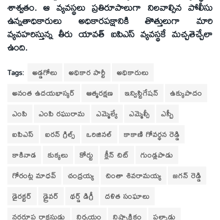
శాశ్వతం. ఆ వ్యవస్థలు ప్రతిరూపాలుగా నిలవాల్సిన పోలీసు
ఉన్నతాధికారులు అధికారపక్షానికి తొత్తులుగా మారి
వ్యవహరిస్తున్న తీరు యావత్ ఐపిఎస్ వ్యవస్థకే మచ్చతెచ్చేలా
ఉంది.
Tags:
అడ్డగోలు
అధికార పార్టీ
అధికారులు
అనంత ఉదయభాస్కర్
ఆత్మరక్షణ
ఇన్విస్టిగేషన్
ఉక్కుపాదం
ఎంపి
ఎంపి రఘురామ
ఎమ్మెల్యే
ఎమ్మెల్సీ
ఎస్పీ
ఐపిఎస్‌
ఐరన్ గ్రిల్స్
ఒరిజినల్‌
కాకాణి గోవర్థన రెడ్డి
కాకినాడ
కుక్కలు
కోర్టు
క్లీన్‌ చిట్‌
గుండ్లపాడు
గోరంట్ల మాధవ్‌
చంద్రయ్య
చింతా శివరామయ్య
జగన్ రెడ్డి
డైరక్టర్
డ్రైవర్
థర్డ్ డిగ్రీ
దళిత సంఘాలు
నరరూప రాక్షసుడు
నిర్బయం
నిష్పాక్షికం
పల్నాడు