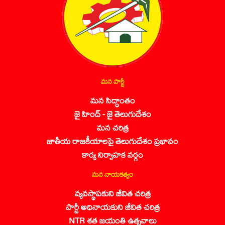
మన పార్టీ
మన సిద్ధాంతం
జై హింద్ - జై తెలుగుదేశం
మన చరిత్ర
జాతీయ రాజకీయాలపై తెలుగుదేశం ప్రభావం
కార్య నిర్వాహక వర్గం
మన నాయకత్వం
వ్యవస్థాపకుని జీవిత చరిత్ర
పార్టీ అధినాయకుని జీవిత చరిత్ర
NTR శత జయంతి ఉత్సవాలు