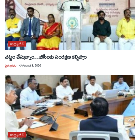
ఆంధ్రప్రదేశ్
చట్టం చేస్తున్నాం…బీసీలకు సంరక్షణ కల్పిస్తాం
చైతన్యరధం
@
August 8, 2026
ఆంధ్రప్రదేశ్