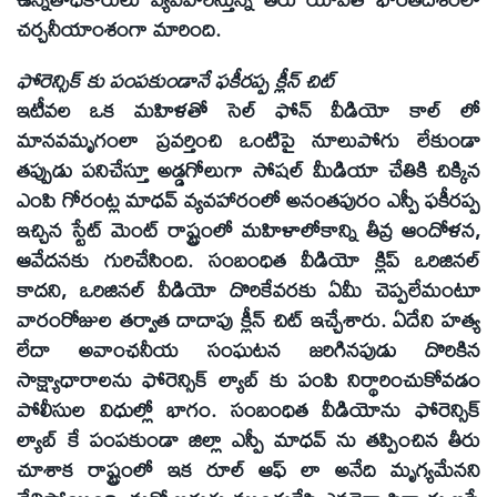
చర్చనీయాంశంగా మారింది.
ఫోరెన్సిక్ కు పంపకుండానే ఫకీరప్ప క్లీన్ చిట్
ఇటీవల ఒక మహిళతో సెల్ ఫోన్ వీడియో కాల్ లో
మానవమృగంలా ప్రవర్తించి ఒంటిపై నూలుపోగు లేకుండా
తప్పుడు పనిచేస్తూ అడ్డగోలుగా సోషల్ మీడియా చేతికి చిక్కిన
ఎంపి గోరంట్ల మాధవ్ వ్యవహారంలో అనంతపురం ఎస్పీ ఫకీరప్ప
ఇచ్చిన స్టేట్ మెంట్ రాష్ట్రంలో మహిళాలోకాన్ని తీవ్ర ఆందోళన,
ఆవేదనకు గురిచేసింది. సంబంధిత వీడియో క్లిప్ ఒరిజినల్
కాదని, ఒరిజినల్ వీడియో దొరికేవరకు ఏమీ చెప్పలేమంటూ
వారంరోజుల తర్వాత దాదాపు క్లీన్ చిట్ ఇచ్చేశారు. ఏదేని హత్య
లేదా అవాంఛనీయ సంఘటన జరిగినపుడు దొరికిన
సాక్ష్యాధారాలను ఫోరెన్సిక్ ల్యాబ్ కు పంపి నిర్థారించుకోవడం
పోలీసుల విధుల్లో భాగం. సంబంధిత వీడియోను ఫోరెన్సిక్
ల్యాబ్ కే పంపకుండా జిల్లా ఎస్పీ మాధవ్ ను తప్పించిన తీరు
చూశాక రాష్ట్రంలో ఇక రూల్ ఆఫ్ లా అనేది మృగ్యమేనని