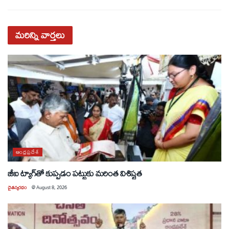
మరిన్ని
వార్తలు
ఆంధ్రప్రదేశ్
జీఐ ట్యాగ్‌తో కుప్పడం పట్టుకు మరింత విశిష్టత
చైతన్యరధం
@
August 8, 2026