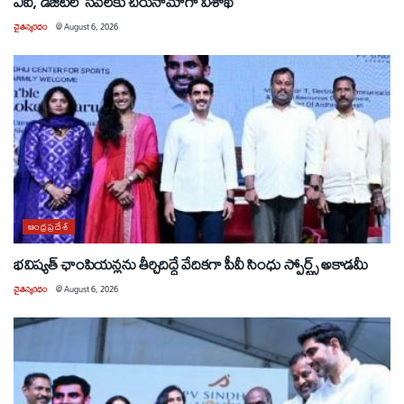
ఏఐ, డిజిటల్ సేవలకు చిరునామాగా విశాఖ
చైతన్యరధం
@
August 6, 2026
ఆంధ్రప్రదేశ్
భవిష్యత్ ఛాంపియన్లను తీర్చిదిద్దే వేదికగా పీవీ సింధు స్పోర్ట్స్ అకాడమీ
చైతన్యరధం
@
August 6, 2026