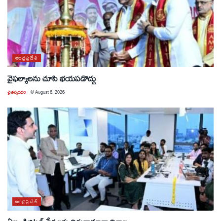
ఆంధ్రప్రదేశ్
వైఫల్యాలను చూసి భయపడొద్దు
చైతన్యరధం
@
August 6, 2026
ఆంధ్రప్రదేశ్