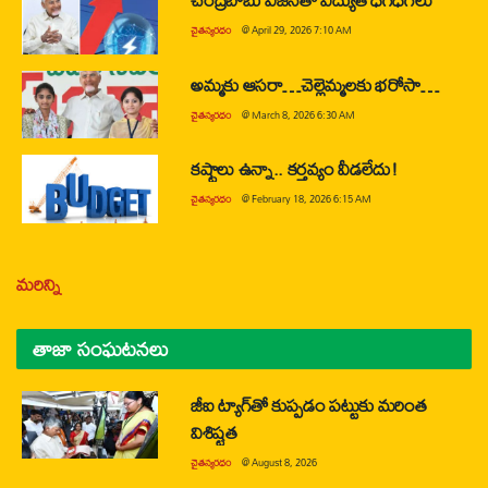
చైతన్యరధం
@
April 29, 2026 7:10 AM
అమ్మకు ఆసరా…చెల్లెమ్మలకు భరోసా…
చైతన్యరధం
@
March 8, 2026 6:30 AM
కష్టాలు ఉన్నా.. కర్తవ్యం వీడలేదు!
చైతన్యరధం
@
February 18, 2026 6:15 AM
మరిన్ని
తాజా సంఘటనలు
జీఐ ట్యాగ్‌తో కుప్పడం పట్టుకు మరింత
విశిష్టత
చైతన్యరధం
@
August 8, 2026