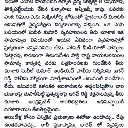
పేరుతో ఎంపిని హింసించిన తర్వాత వైద్య పరీక్షల్లో ఆ విషయాన్ని
తొక్కిపట్టేందుకు చేసిన విన్యాసాలు అన్నీఇన్నీ కావు. ఛివరకు
ఎంపి రఘురామకు సుప్రీంకోర్టు జోక్యంతో హైదరాబాద్ మిలటరీ
ఆసుపత్రిలో వైద్యపరీక్షలు నిర్వహించాల్సి వచ్చింది. ఒక ఎంపి
విషయంలో సునీల్ కుమార్ వ్యవహరించిన తీరు చూశాక ఇక
సామాన్యుల విషయంలో ఆయన ఏవిధంగా వ్యవహరిస్తారో
ప్రత్యేకంగా చెప్పనవసరం లేదు. సోషల్ మీడియాలో పోస్టులు
పెట్టారన్న కారణంగా తెలుగుదేశం పార్టీ రాష్ట్ర నాయకులనుంచి
సామాన్య కార్యకర్త వరకు చిత్రహింసలకు గురిచేసిన తీరు
చూశాక సునీల్ కుమార్ ఇండియన్ పోలీసు సర్వీసును జగన్
రెడ్డి పోలీసు సర్వీసుగా మార్చేశాడనంలో ఎటువంటి సందేహం
లేదు. ఇటువంటి కళంకిత అధికారులను అడ్డంపెట్టుకొని వారి
భుజాలపై తుపాకీపెట్టి ప్రత్యర్థులపై జగన్ రెడ్డి కక్షసాధిస్తున్న తీరు
చూశాక ఆంధ్రప్రదేశ్ శాంతిభద్రతలు అధమస్థాయికి
దిగజారాయని తేటతెల్లమైంది.
అయిదేళ్ల కోసం ఎన్నికైన ప్రభుత్వాలు ఈరోజు ఉండొచ్చు.. రేపు
ఉండకపోవచ్చు.. కానీ ప్రజాస్వామ్య భారత్ లో వ్యవస్థలు