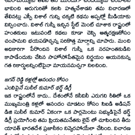
శివరామయ్యకు తెలిసి తనే ముందుగా చందయ్యను చంపాలని
భావించి ఆరుగురితో కలసి హత్యచేశాడని తమ విచారణలో
తేలినట్లు ఎస్పీ విశాల్ గున్ని చక్కటి కథను అప్పట్లో మీడియాకు
విన్పించారు. విశాల్ గున్నీ ఇచ్చిన స్టేట్ మెంట్ చూశాక రాష్ట్రంలో
హంతకులు ఇటువంటి కథలు కూడా చెప్పి ఆత్మరక్షణకోసం
చంపామని భయపడొచ్చన్న సరికొత్త మార్గాన్ని చూపారు. మంచి
అధికారిగా పేరొందిన విశాల్ గున్నీ ఒక నరహంతకుడిని
కాపాడేందుకు చేసిన సాహోసోపేతమైన నిర్ణయం ఆయనకున్న
గత రికార్డులన్నింటిపైనా మాయనమచ్చగా నిలచింది.
జగన్ రెడ్డి కళ్లల్లో ఆనందం కోసం
ఎంపిపైనే సునీల్ కుమార్ థర్డ్ డిగ్రీ
ఇక రాష్ట్రంలోనే కాదు.. దేశంలోనే కనీవినీ ఎరుగని రీతిలో ఒక
ముఖ్యమంత్రి కళ్లలో ఆనందం చూడటం కోసం సిఐడి అడిషన్
డిజి సునీల్ కుమార్ ఏకంగా ఒక పార్లమెంటు సభ్యుడిపైనే థర్డ్
డిగ్రీ ప్రయోగించి తమ ప్రియతమనేతకు లైవ్ లో చూపించిన తీరు
యావత్ భారతదేశ ప్రజానీకం నివ్వెరపోయేలా చేసింది. విచారణ