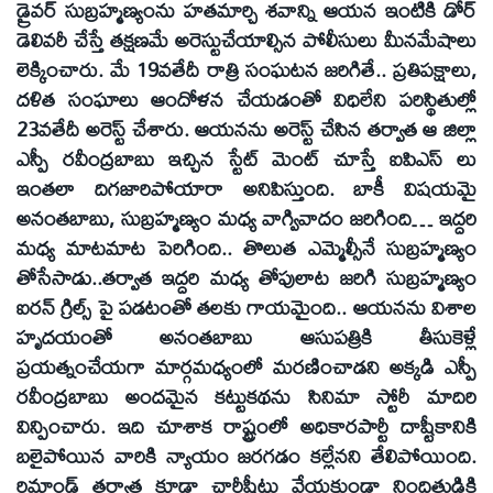
డ్రైవర్ సుబ్రహ్మణ్యంను హతమార్చి శవాన్ని ఆయన ఇంటికి డోర్
డెలివరీ చేస్తే తక్షణమే అరెస్టుచేయాల్సిన పోలీసులు మీనమేషాలు
లెక్కించారు. మే 19వతేదీ రాత్రి సంఘటన జరిగితే.. ప్రతిపక్షాలు,
దళిత సంఘాలు ఆందోళన చేయడంతో విధిలేని పరిస్థితుల్లో
23వతేదీ అరెస్ట్ చేశారు. ఆయనను అరెస్ట్ చేసిన తర్వాత ఆ జిల్లా
ఎస్పీ రవీంద్రబాబు ఇచ్చిన స్టేట్ మెంట్ చూస్తే ఐపిఎస్ లు
ఇంతలా దిగజారిపోయారా అనిపిస్తుంది. బాకీ విషయమై
అనంతబాబు, సుబ్రహ్మణ్యం మధ్య వాగ్వివాదం జరిగింది… ఇద్దరి
మధ్య మాటమాట పెరిగింది.. తొలుత ఎమ్మెల్సీనే సుబ్రహ్మణ్యం
తోసేసాడు..తర్వాత ఇద్దరి మధ్య తోపులాట జరిగి సుబ్రహ్మణ్యం
ఐరన్ గ్రిల్స్ పై పడటంతో తలకు గాయమైంది.. ఆయనను విశాల
హృదయంతో అనంతబాబు ఆసుపత్రికి తీసుకెళ్లే
ప్రయత్నంచేయగా మార్గమధ్యంలో మరణించాడని అక్కడి ఎస్పీ
రవీంద్రబాబు అందమైన కట్టుకథను సినిమా స్టోరీ మాదిరి
విన్పించారు. ఇది చూశాక రాష్ట్రంలో అధికారపార్టీ దాష్టీకానికి
బలైపోయిన వారికి న్యాయం జరగడం కల్లేనని తేలిపోయింది.
రిమాండ్ తర్వాత కూడా చార్జీషీటు వేయకుండా నిందితుడికి