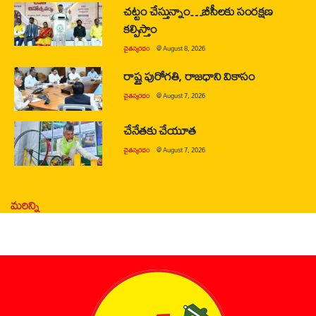
చట్టం చేస్తున్నాం…బీసీలకు సంరక్షణ
కల్పిస్తాం
చైతన్యరధం
@
August 8, 2026
రాష్ట్ర పురోగతి, రాజధాని వికాసం
చైతన్యరధం
@
August 7, 2026
చేనేతకు చేయూత
చైతన్యరధం
@
August 7, 2026
మరిన్ని