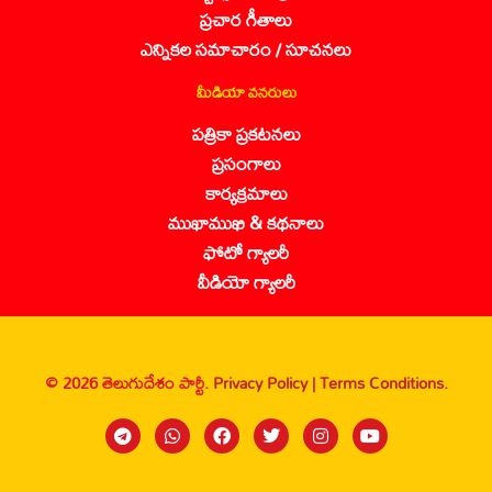
ప్రచార గీతాలు
ఎన్నికల సమాచారం / సూచనలు
మీడియా వనరులు
పత్రికా ప్రకటనలు
ప్రసంగాలు
కార్యక్రమాలు
ముఖాముఖి & కథనాలు
ఫోటో గ్యాలరీ
వీడియో గ్యాలరీ
© 2026 తెలుగుదేశం పార్టీ.
Privacy Policy |
Terms Conditions.
Sanbrains