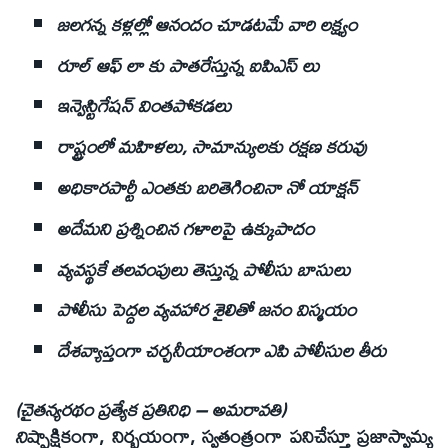
జలగన్న కళ్లల్లో ఆనందం చూడటమే వారి లక్ష్యం
రూల్ ఆఫ్ లా కు పాతరేస్తున్న ఐపిఎస్ లు
ఇన్వెస్టిగేషన్ వింతపోకడలు
రాష్ట్రంలో మహిళలు, సామాన్యులకు రక్షణ కరువు
అధికారపార్టీ ఎంతకు బరితెగించినా నో యాక్షన్
అదేమని ప్రశ్నించిన గళాలపై ఉక్కుపాదం
వ్యవస్థకే తలవంపులు తెస్తున్న పోలీసు బాసులు
పోలీసు పెద్దల వ్యవహార శైలితో జనం విస్మయం
దేశవ్యాప్తంగా చర్చనీయాంశంగా ఎపి పోలీసుల తీరు
(చైతన్యరథం ప్రత్యేక ప్రతినిధి – అమరావతి)
ని
ష్పాక్షికంగా, నిర్బయంగా, స్వతంత్రంగా పనిచేస్తూ ప్రజాస్వామ్య