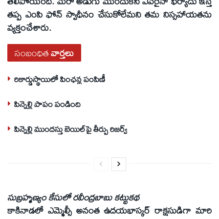
తేలిపోయింది. మరో అడుగు ముందుకేసి ఎవరైనా ఫిర్యాదు ఇస్తే
తప్ప ఎంపి ఫోన్ స్వాధీనం చేసుకోలేమని తమ నిస్సహాయతను
వ్యక్తంచేశారు.
సంబంధిత
వార్తలు
రికార్డుస్థాయిలో పింఛన్ల పంపిణీ
పిన్నెల్లి పాపం పండింది
పిన్నెల్లి ముందస్తు బెయిల్‌పై తీర్పు రిజర్వ్‌
సుబ్రహ్మణ్యం కేసులో రవీంద్రబాబు కట్టుకథ
కాకినాడలో ఎమ్మెల్సీ అనంత ఉదయభాస్కర్ రాక్షసుడిగా మారి