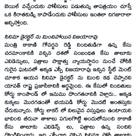
బెయిల్ వచ్చేందుకు పోలీసులు పడుతున్న తాపత్రయం చూస్తే
ఒక కిరాతకుడ్ని కాపాడేందుకు పోలీసులు ఇంతలా దిగజారాలా
అన్పిస్తోంది.
సినిమా డైరక్టర్ ను మించిపోయిన విజయారావు
మంత్రి కాకాణి గోవర్థన రెడ్డి నిందితుడిగా ఉన్న కేసు
చరమాంకానికి వచ్చిన దశలో సంబంధిత కేసు తాలూకు
ఎవిడెన్సులు, పత్రాలు సాక్షాత్తు న్యాయస్థానం నుంచే చోరీకి
గురైన ఘటనలో అక్కడ ఎస్పీ విజయారావు ఇచ్చిన స్టేట్ మెంట్
చూశాక ఆయన సినిమా డైరక్టర్ ను మించి కథ చెప్పారని
యావత్ రాష్ట్ర ప్రజానీకానికి అర్థమైంది. ఈ కేసులో నిందితులు
కోర్టు కాంపౌండ్ లో ఇనుము దొంగతనానికి వెళ్లారు.. అక్కడ
కుక్కలు మొరగడంతో భయపడి కోర్టు మొదటి అంతస్తుకు
చేరుకున్నారు. కోర్టు లాకర్ లో విలువైన వస్తువులు ఉంటాయని
భావించి బీరువా తాళాలు పగులగొట్టి అందులోనుంచి కాకాణి
కేసు తాలూకు ఎవిడెన్స్ లు, పత్రాలు ఉన్న సంచిని
దొంగిలించారు. ఇది ఎస్పీగారి చెప్పిన సినిమా స్టోరీ తాలూకు