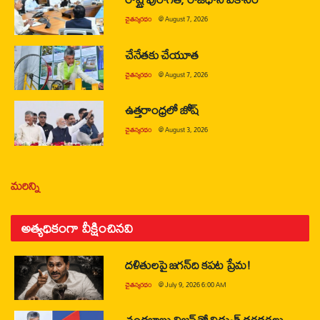
చైతన్యరధం
@
August 7, 2026
చేనేతకు చేయూత
చైతన్యరధం
@
August 7, 2026
ఉత్తరాంధ్రలో జోష్
చైతన్యరధం
@
August 3, 2026
మరిన్ని
అత్యధికంగా వీక్షించినవి
దళితులపై జగన్‌ది కపట ప్రేమ!
చైతన్యరధం
@
July 9, 2026 6:00 AM
చంద్రబాబు విజన్‌తో విద్యుత్ ధగధగలు