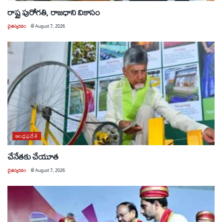
రాష్ట్ర పురోగతి, రాజధాని వికాసం
చైతన్యరధం
@
August 7, 2026
ఆంధ్రప్రదేశ్
చేనేతకు చేయూత
చైతన్యరధం
@
August 7, 2026