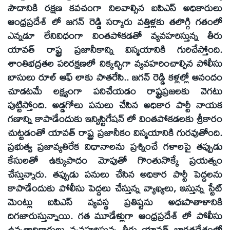
సౌదానికి రక్షణ కవచంగా నిలవాల్సిన ఐపిఎస్ అధికారులు
ఆంధ్రప్రదేశ్ లో జగన్ రెడ్డి సర్కారు వత్తిళ్లకు తలొగ్గి గతంలో
ఎన్నడూ లేనివిధంగా వింతపోకడతో వ్యవహరిస్తున్న తీరు
యావత్ రాష్ట్ర ప్రజానీకాన్ని విస్మయానికి గురిచేస్తోంది.
శాంతిభద్రతల పరిరక్షణలో నిక్కచ్చిగా వ్యవహరించాల్సిన పోలీసు
బాసులు రూల్ ఆఫ్ లాకు పాతరేసి.. జగన్ రెడ్డి కళ్లల్లో ఆనందం
చూడటమే లక్ష్యంగా పనిచేయడం రాష్ట్రప్రజలకు వెగటు
పుట్టిస్తోంది. అడ్డగోలు పనులు చేసిన అధికార పార్టీ నాయక
గణాన్ని కాపాడేందుకు ఇన్విస్టిగేషన్ లో వింతపోకడలకు శ్రీకారం
చుట్టడంతో యావత్ రాష్ట్ర ప్రజానీకం విస్మయానికి గురవుతోంది.
ప్రభుత్వ ప్రజావ్యతిరేక విధానాలను ప్రశ్నించే గళాలపై తప్పుడు
కేసులతో ఉక్కుపాదం మోపుతో గొంతునొక్కే ప్రయత్నం
చేస్తున్నారు. తప్పుడు పనులు చేసిన అధికార పార్టీ పెద్దలను
కాపాడేందుకు పోలీసు పెద్దలు చేస్తున్న వ్యాఖ్యలు, ఇస్తున్న స్టేట్
మెంట్లు ఐపిఎస్ వ్యవస్థ ప్రతిష్టను అధఃపాతాళానికి
దిగజారుస్తున్నాయి. గత మూడేళ్లుగా ఆంధ్రప్రదేశ్ లో పోలీసు
ఉన్నతాధికారులు వ్యవహరిస్తున్న తీరు యావత్ భారతదేశంలో