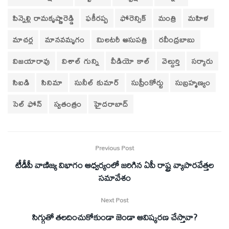
పిన్నెల్లి రామకృష్ణారెడ్డి
ఫకీరప్ప
ఫోరెన్సిక్‌
మంత్రి
మహిళ
మాచర్ల
మానవమృగం
మిలటరీ ఆసుపత్రి
రవీంద్రబాబు
విజయారావు
విశాల్ గున్ని
వీడియో కాల్‌
వెల్దుర్తి
సర్కారు
సిఐడి
సినిమా
సునీల్‌ కుమార్‌
సుప్రీంకోర్టు
సుబ్రహ్మణ్యం
సెల్ ఫోన్
స్వతంత్రం
హైదరాబాద్
Previous Post
టీడీపీ వాణిజ్య విభాగం ఆధ్వర్యంలో జరిగిన ఏపీ రాష్ట్ర వ్యాపారవేత్తల
సమావేశం
Next Post
సిగ్గుతో తలదించుకోకుండా జెండా ఆవిష్కరణ చేస్తావా?