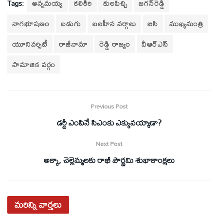
Tags:
అన్నమయ్య
కలికిరి
కులపిచ్చి
జగన్‌రెడ్డి
నాగభూషణం
బడుగు
బలహీన వర్గాలు
బిసి
ముఖ్యమంత్రి
యూనివర్సిటీ
రాజీనామా
రెడ్డి రాజ్యం
వీఆర్‌ఎస్‌
సామాజిక వర్గం
Previous Post
డర్టీ ఎంపినే సిఎంకు ఎక్కువయ్యాడా?
Next Post
అక్కా, చెల్లెమ్మలకు రాఖీ పౌర్ణమి శుభాకాంక్షలు
మరిన్ని
వార్తలు