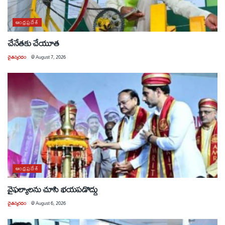
ఆంధ్రప్రదేశ్
చేనేతకు చేయూత
చైతన్యరధం
@
August 7, 2026
ఆంధ్రప్రదేశ్
వైఫల్యాలను చూసి భయపడొద్దు
చైతన్యరధం
@
August 6, 2026