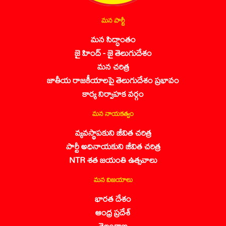
మన పార్టీ
మన సిద్ధాంతం
జై హింద్ - జై తెలుగుదేశం
మన చరిత్ర
జాతీయ రాజకీయాలపై తెలుగుదేశం ప్రభావం
కార్య నిర్వాహక వర్గం
మన నాయకత్వం
వ్యవస్థాపకుని జీవిత చరిత్ర
పార్టీ అధినాయకుని జీవిత చరిత్ర
NTR శత జయంతి ఉత్సవాలు
మన విజయాలు
భారత దేశం
ఆంధ్ర ప్రదేశ్
తెలంగాణ