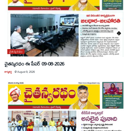
చైతన్యరధం
చైతన్యరధం ఈ పేపర్ 09-08-2026
కార్యకర్త
@
August 9, 2026