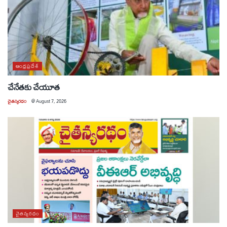
ఆంధ్రప్రదేశ్
చేనేతకు చేయూత
చైతన్యరధం
@
August 7, 2026
చైతన్యరధం