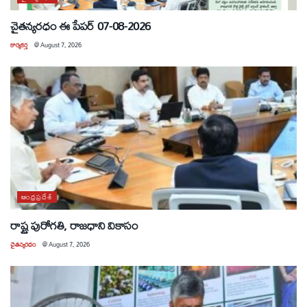
చైతన్యరధం ఈ పేపర్ 07-08-2026
కార్యకర్త
@
August 7, 2026
ఆంధ్రప్రదేశ్
రాష్ట్ర పురోగతి, రాజధాని వికాసం
చైతన్యరధం
@
August 7, 2026