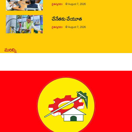
చైతన్యరధం
@
August 7, 2026
చేనేతకు చేయూత
చైతన్యరధం
@
August 7, 2026
మరిన్ని