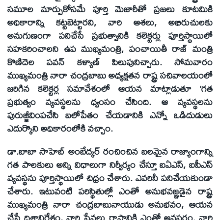
సమూల మార్పుకోసమే పూర్తి మెజారీతో ప్రజలు కూటమికి
అధికారాన్ని కట్టబెట్టారని, వారి ఆశలు, అభిరుచులకు
అనుగుణంగా పనిచేసే ప్రభుత్వానికి కలెక్టర్లు పూర్తిస్థాయిలో
సహకరించాలని ఉప ముఖ్యమంత్రి, పంచాయితీ రాజ్‌ మంత్రి
కొణిదెల పవన్‌ కళ్యాణ్‌ పిలుపునిచ్చారు. సోమవారం
ముఖ్యమంత్రి నారా చంద్రబాబు అధ్యక్షతన రాష్ట్ర సచివాలయంలో
జరిగిన కలెక్టర్ల సమావేశంలో ఆయన మాట్లాడుతూ ‘గత
ప్రభుత్వం వ్యవస్థలను ధ్వంసం చేసింది. ఆ వ్యవస్థలను
పురుజ్జీవింపచేసి బలోపేతం చేయడానికి ఎన్నో ఒడిదుడులు
ఎదుర్కొని అధికారంలోకి వచ్చాం.
డా.బాబా సాహెబ్‌ అంబేద్కర్‌ రంచించిన బలమైన రాజ్యాంగాన్ని
గత పాలకులు అన్ని విధాలుగా నిర్వీర్యం చేస్తూ ఐఏఎస్‌, ఐపీఎస్‌
వ్యవస్థను పూర్తిస్థాయిలో చిధ్రం చేశారు. ఎవరినీ పనిచేయకుండా
చేశారు. ఇటువంటి పరిస్థితుల్లో ఎంతో అనుభవజ్ఞడైన రాష్ట్ర
ముఖ్యమంత్రి నారా చంద్రబాబునాయుడు అనుభవం, ఆయన
చేసే దిశానిర్థేశం, వారి సేవలు రాష్ట్రానికి ఎంతో అవసరం. వారి