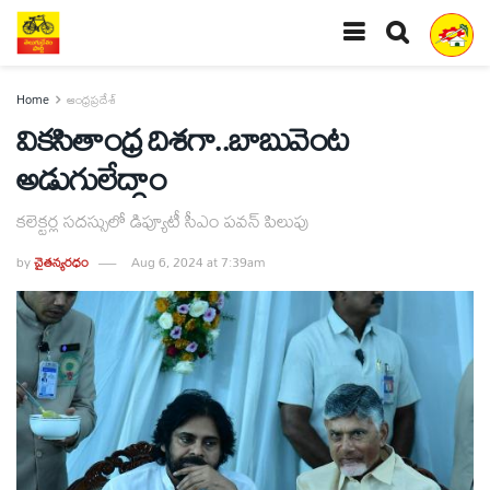
Home
ఆంధ్రప్రదేశ్
వికసితాంధ్ర దిశగా..బాబువెంట
అడుగులేద్దాం
కలెక్టర్ల సదస్సులో డిప్యూటీ సీఎం పవన్‌ పిలుపు
by
చైతన్యరధం
Aug 6, 2024 at 7:39am