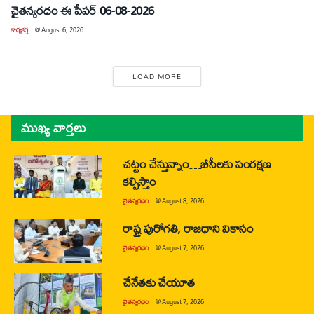
చైతన్యరధం ఈ పేపర్ 06-08-2026
కార్యకర్త
@
August 6, 2026
LOAD MORE
ముఖ్య వార్తలు
చట్టం చేస్తున్నాం…బీసీలకు సంరక్షణ
కల్పిస్తాం
చైతన్యరధం
@
August 8, 2026
రాష్ట్ర పురోగతి, రాజధాని వికాసం
చైతన్యరధం
@
August 7, 2026
చేనేతకు చేయూత
చైతన్యరధం
@
August 7, 2026