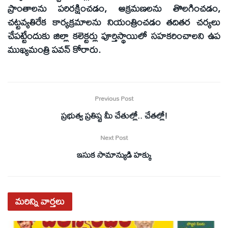
ప్రాంతాలను పరిరక్షించడం, ఆక్రమణలను తొలగించడం,
చట్టవ్యతిరేక కార్యక్రమాలను నియంత్రించడం తదితర చర్యలు
చేపట్టేందుకు జిల్లా కలెక్టర్లు పూర్తిస్థాయిలో సహకరించాలని ఉప
ముఖ్యమంత్రి పవన్‌ కోరారు.
Previous Post
ప్రభుత్వ ప్రతిష్ట మీ చేతుల్లో.. చేతల్లో!
Next Post
ఇసుక సామాన్యుడి హక్కు
మరిన్ని
వార్తలు