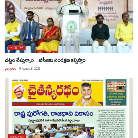
ఆంధ్రప్రదేశ్
చట్టం చేస్తున్నాం…బీసీలకు సంరక్షణ కల్పిస్తాం
చైతన్యరధం
@
August 8, 2026
చైతన్యరధం