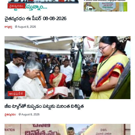
చైతన్యరధం
చైతన్యరధం ఈ పేపర్ 08-08-2026
కార్యకర్త
@
August 8, 2026
ఆంధ్రప్రదేశ్
జీఐ ట్యాగ్‌తో కుప్పడం పట్టుకు మరింత విశిష్టత
చైతన్యరధం
@
August 8, 2026