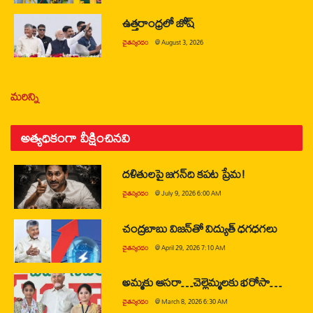
ఉత్తరాంధ్రలో జోష్
చైతన్యరధం
@
August 3, 2026
మరిన్ని
అత్యధికంగా వీక్షించినవి
దళితులపై జగన్‌ది కపట ప్రేమ!
చైతన్యరధం
@
July 9, 2026 6:00 AM
చంద్రబాబు విజన్‌తో విద్యుత్ ధగధగలు
చైతన్యరధం
@
April 29, 2026 7:10 AM
అమ్మకు ఆసరా…చెల్లెమ్మలకు భరోసా…
చైతన్యరధం
@
March 8, 2026 6:30 AM