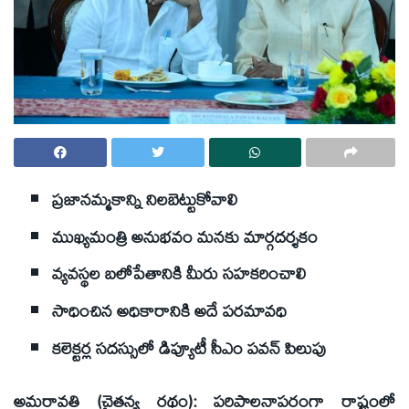
ప్రజానమ్మకాన్ని నిలబెట్టుకోవాలి
ముఖ్యమంత్రి అనుభవం మనకు మార్గదర్శకం
వ్యవస్థల బలోపేతానికి మీరు సహకరించాలి
సాధించిన అధికారానికి అదే పరమావధి
కలెక్టర్ల సదస్సులో డిప్యూటీ సీఎం పవన్‌ పిలుపు
అమరావతి (చైతన్య రథం): పరిపాలనాపరంగా రాష్ట్రంలో