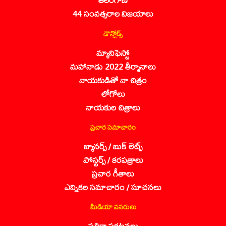
44 సంవత్సరాల విజయాలు
డౌన్లోడ్స్
మ్యానిఫెస్టో
మహానాడు 2022 తీర్మానాలు
నాయకుడితో నా చిత్రం
లోగోలు
నాయకుల చిత్రాలు
ప్రచార సమాచారం
బ్యానర్స్ / బుక్ లెట్స్
పోస్టర్స్ / కరపత్రాలు
ప్రచార గీతాలు
ఎన్నికల సమాచారం / సూచనలు
మీడియా వనరులు
పత్రికా ప్రకటనలు