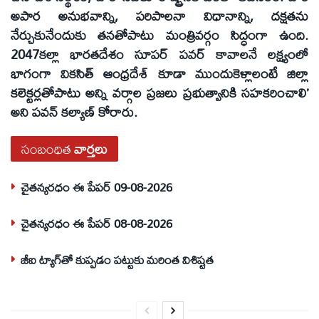
అపార అనుభవాన్ని, పరిపాలనా విధానాన్ని, దక్షతను
నేర్చుకునేందుకు తనతోపాటు మంత్రివర్గం సిద్ధంగా ఉంది.
2047కల్లా భారతదేశం సూపర్‌ పవర్‌ కావాలనే లక్ష్యంలో
భాగంగా వికసిత్‌ ఆంధ్రదేశ్‌ కూడా ముందుకెళ్లాలంటే జిల్లా
కలెక్టర్లతోపాటు అన్ని వర్గాల ప్రజలు ప్రభుత్వానికి సహకరించాలి’
అని పవన్‌ కల్యాణ్‌ కోరారు.
సంబంధిత
వార్తలు
చైతన్యరధం ఈ పేపర్ 09-08-2026
చైతన్యరధం ఈ పేపర్ 08-08-2026
జీఐ ట్యాగ్‌తో కుప్పడం పట్టుకు మరింత విశిష్టత