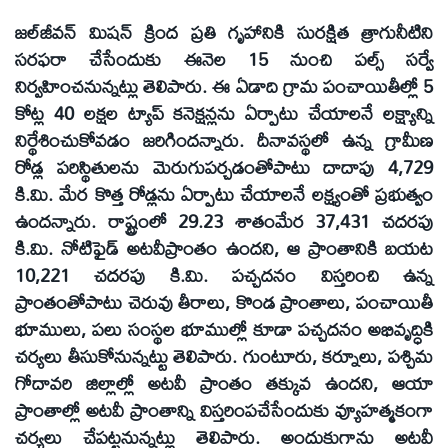
జల్‌జీవన్‌ మిషన్‌ క్రింద ప్రతి గృహానికి సురక్షిత త్రాగునీటిని
సరఫరా చేసేందుకు ఈనెల 15 నుంచి పల్స్‌ సర్వే
నిర్వహించనున్నట్లు తెలిపారు. ఈ ఏడాది గ్రామ పంచాయితీల్లో 5
కోట్ల 40 లక్షల ట్యాప్‌ కనెక్షన్లను ఏర్పాటు చేయాలనే లక్ష్యాన్ని
నిర్థేశించుకోవడం జరిగిందన్నారు. దీనావస్థలో ఉన్న గ్రామీణ
రోడ్ల పరిస్థితులను మెరుగుపర్చడంతోపాటు దాదాపు 4,729
కి.మి. మేర కొత్త రోడ్లను ఏర్పాటు చేయాలనే లక్ష్యంతో ప్రభుత్వం
ఉందన్నారు. రాష్ట్రంలో 29.23 శాతంమేర 37,431 చదరపు
కి.మి. నోటిఫైడ్‌ అటవీప్రాంతం ఉందని, ఆ ప్రాంతానికి బయట
10,221 చదరపు కి.మి. పచ్చదనం విస్తరించి ఉన్న
ప్రాంతంతోపాటు చెరువు తీరాలు, కొండ ప్రాంతాలు, పంచాయితీ
భూములు, పలు సంస్థల భూముల్లో కూడా పచ్చదనం అభివృద్ధికి
చర్యలు తీసుకోనున్నట్టు తెలిపారు. గుంటూరు, కర్నూలు, పశ్చిమ
గోదావరి జిల్లాల్లో అటవీ ప్రాంతం తక్కువ ఉందని, ఆయా
ప్రాంతాల్లో అటవీ ప్రాంతాన్ని విస్తరింపచేసేందుకు వ్యూహత్మకంగా
చర్యలు చేపట్టనున్నట్లు తెలిపారు. అందుకుగాను అటవీ