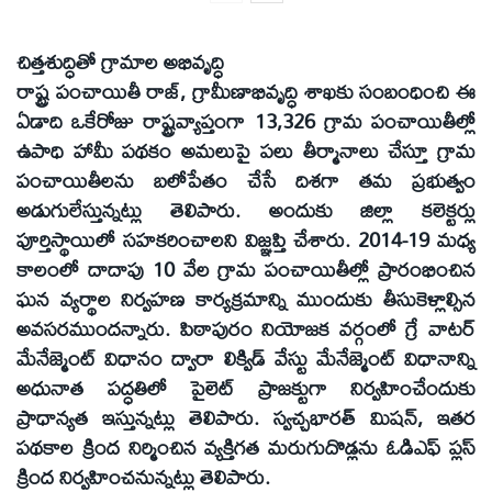
చిత్తశుద్ధితో గ్రామాల అభివృద్ధి
రాష్ట్ర పంచాయితీ రాజ్‌, గ్రామీణాభివృద్ధి శాఖకు సంబంధించి ఈ
ఏడాది ఒకేరోజు రాష్ట్రవ్యాప్తంగా 13,326 గ్రామ పంచాయితీల్లో
ఉపాధి హామీ పథకం అమలుపై పలు తీర్మానాలు చేస్తూ గ్రామ
పంచాయితీలను బలోపేతం చేసే దిశగా తమ ప్రభుత్వం
అడుగులేస్తున్నట్లు తెలిపారు. అందుకు జిల్లా కలెక్టర్లు
పూర్తిస్థాయిలో సహకరించాలని విజ్ఞప్తి చేశారు. 2014-19 మధ్య
కాలంలో దాదాపు 10 వేల గ్రామ పంచాయితీల్లో ప్రారంభించిన
ఘన వ్యర్థాల నిర్వహణ కార్యక్రమాన్ని ముందుకు తీసుకెళ్లాల్సిన
అవసరముందన్నారు. పిఠాపురం నియోజక వర్గంలో గ్రే వాటర్‌
మేనేజ్మెంట్‌ విధానం ద్వారా లిక్విడ్‌ వేస్టు మేనేజ్మెంట్‌ విధానాన్ని
అధునాత పద్ధతిలో పైలెట్‌ ప్రాజక్టుగా నిర్వహించేందుకు
ప్రాధాన్యత ఇస్తున్నట్లు తెలిపారు. స్వచ్చభారత్‌ మిషన్‌, ఇతర
పథకాల క్రింద నిర్మించిన వ్యక్తిగత మరుగుదొడ్లను ఓడిఎఫ్‌ ప్లస్‌
క్రింద నిర్వహించనున్నట్లు తెలిపారు.