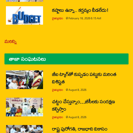
కష్టాలు ఉన్నా.. కర్తవ్యం వీడలేదు!
చైతన్యరధం
@
February 18, 2026 6:15 AM
మరిన్ని
తాజా సంఘటనలు
జీఐ ట్యాగ్‌తో కుప్పడం పట్టుకు మరింత
విశిష్టత
చైతన్యరధం
@
August 8, 2026
చట్టం చేస్తున్నాం…బీసీలకు సంరక్షణ
కల్పిస్తాం
చైతన్యరధం
@
August 8, 2026
రాష్ట్ర పురోగతి, రాజధాని వికాసం